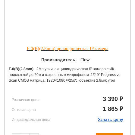
F-0(B)(2.8mm) цилиндрическая IP камера
Производитель:
iFlow
F-0(B)(2.8mm)
- 2Мп уличная цилиндрическая IP-камера с ИК-
подсветкой до 20м и встроенным микрофоном. 1/2.9'' Progressive
Scan CMOS матрица; 1920×1080@25к/с; объектив 2.8мм; угол
обзора 94°; механический ИК-фильтр; 0.01Лк@F2.2;
H.265/H.265+/H.264/H.264+, DWDR; 3D DNR; HLC, BLC; Smart ИК;
встроенный микрофон; обнаружение движения, видеобитрейт
3 390 ₽
Розничная цена
32кбит/с-8Мбит/с; IP67; -30°C до +60°C; PoE(IEEE 802.3af); 6.5Вт
1 865 ₽
макс.
Оптовая цена
Узнать цену
Индивидуальная цена