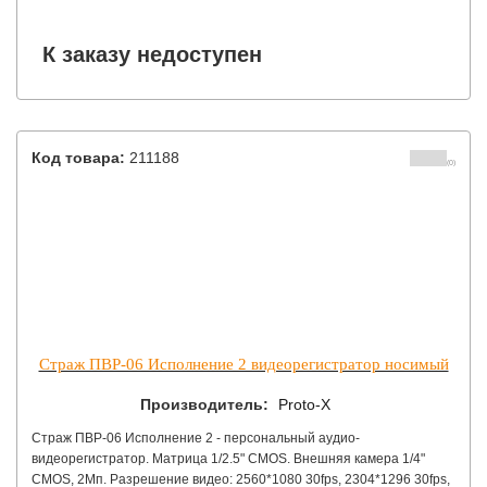
разрешением 1920х1080-25к/с или 1280x960/25fps, WDR 120дБ,
0.01Люкс @ F1.2, 0 Люкс с ИК; 3D DNR, поток 32 Kbps ~ 16 Mbps,
поддержка двух потоков, питание 12В/PoE, 60.4x76.9x139.28мм,
К заказу недоступен
IP66, ИК-подсветка до 30м.
Код товара:
211188
(0)
Страж ПВР-06 Исполнение 2 видеорегистратор носимый
Производитель:
Proto-X
Страж ПВР-06 Исполнение 2 - персональный аудио-
видеорегистратор. Матрица 1/2.5" CMOS. Внешняя камера 1/4"
CMOS, 2Мп. Разрешение видео: 2560*1080 30fps, 2304*1296 30fps,