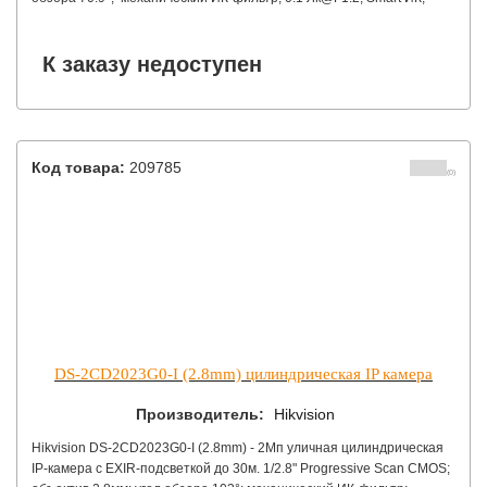
видеовыход: переключаемый HD-TVI/CVBS; IP66; -40°С до +60°С;
12В DC±15%, 4Вт макс.
К заказу недоступен
Код товара:
209785
(0)
DS-2CD2023G0-I (2.8mm) цилиндрическая IP камера
Производитель:
Hikvision
Hikvision DS-2CD2023G0-I (2.8mm) - 2Мп уличная цилиндрическая
IP-камера с EXIR-подсветкой до 30м. 1/2.8" Progressive Scan CMOS;