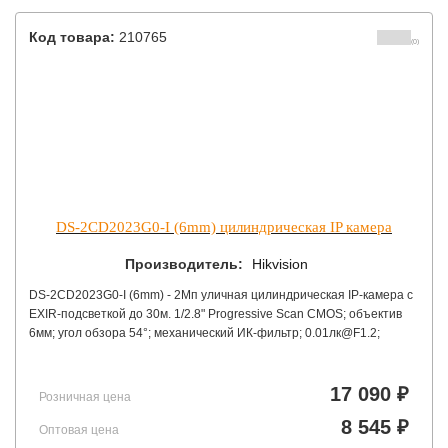
Код товара:
210765
(0)
DS-2CD2023G0-I (6mm) цилиндрическая IP камера
Производитель:
Hikvision
DS-2CD2023G0-I (6mm) - 2Мп уличная цилиндрическая IP-камера с
EXIR-подсветкой до 30м. 1/2.8" Progressive Scan CMOS; объектив
6мм; угол обзора 54°; механический ИК-фильтр; 0.01лк@F1.2;
сжатие H.265/H.265+/H.264/H.264+/MJPEG; тройной поток;
1920×1080@25к/с; WDR 120дБ, 3D DNR, BLC, ROI, слот для
microSD до 128Гб; обнаружение движения, вторжения в область и
17 090 ₽
Розничная цена
пересечения линии; 1 RJ45 10M/100M Ethernet; DC12В±
8 545 ₽
25%/PoE(802.3af); 6Вт макс; -40 °C...+60 °C; IP67; вес 0.42кг.
Оптовая цена