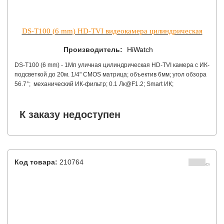
DS-T100 (6 mm) HD-TVI видеокамера цилиндрическая
Производитель:
HiWatch
DS-T100 (6 mm) - 1Мп уличная цилиндрическая HD-TVI камера с ИК-
подсветкой до 20м. 1/4" CMOS матрица; объектив 6мм; угол обзора
56.7°; механический ИК-фильтр; 0.1 Лк@F1.2; Smart ИК;
видеовыход: переключаемый HD-TVI/CVBS; IP66; -40°С до +60°С;
12В DC±15%, 4Вт макс.
К заказу недоступен
Код товара:
210764
(0)