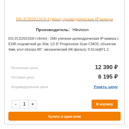
DS-2CD2023G0-I (4mm) цилиндрическая IP камера
Производитель:
Hikvision
DS-2CD2023G0-I (4mm) - 2Мп уличная цилиндрическая IP-камера с
EXIR-подсветкой до 30м. 1/2.8" Progressive Scan CMOS; объектив
4мм; угол обзора 86°; механический ИК-фильтр; 0.01лк@F1.2;
сжатие H.265/H.265+/H.264/H.264+/MJPEG; тройной поток;
1920×1080@25к/с; WDR 120дБ, 3D DNR, BLC, ROI, слот для
microSD до 128Гб; обнаружение движения, вторжения в область и
12 390 ₽
Розничная цена
пересечения линии; 1 RJ45 10M/100M Ethernet; DC12В±
6 195 ₽
25%/PoE(802.3af); 6Вт макс; -40 °C...+60 °C; IP67; вес 0.42кг.
Оптовая цена
Узнать цену
Индивидуальная цена
-
+
В корзину
Купить в один клик