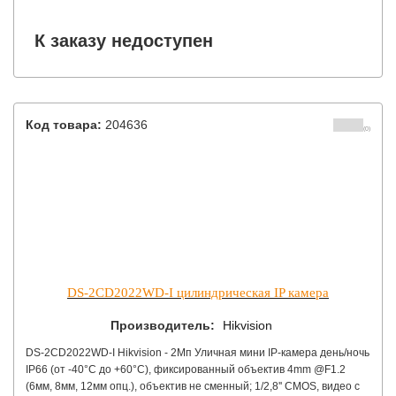
на передней панели, накладное крепление, встр. ист пит, подкл до
2 выз. панелей, цв. корпуса - серебро/шампань
К заказу недоступен
Код товара:
204636
(0)
DS-2CD2022WD-I цилиндрическая IP камера
Производитель:
Hikvision
DS-2CD2022WD-I Hikvision - 2Мп Уличная мини IP-камера день/ночь
IP66 (от -40°C до +60°C), фиксированный объектив 4mm @F1.2
(6мм, 8мм, 12мм опц.), объектив не сменный; 1/2,8'' CMOS, видео с