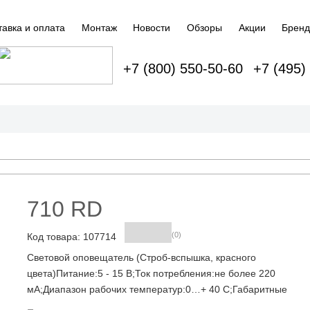
тавка и оплата
Монтаж
Новости
Обзоры
Акции
Брен
+7 (800) 550-50-60
+7 (495)
710 RD
(0)
Код товара: 107714
Световой оповещатель (Строб-вспышка, красного
цвета)Питание:5 - 15 B;Ток потребления:не более 220
мА;Диапазон рабочих температур:0…+ 40 C;Габаритные
размеры:111х111х89 мм;Масса:не более 0,15 кг.Оповещател