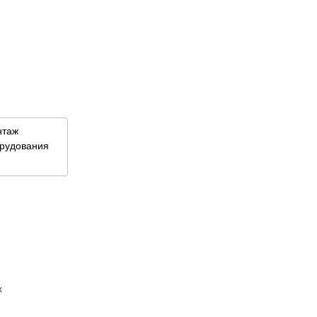
ля
й
нтаж
рудования
х