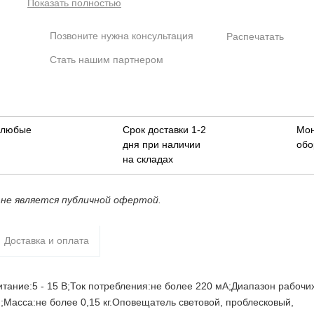
Показать полностью
световой, проблесковый, красный.Данная модель оповещате
снабжена плафоном с красным светофильтром. Существуют
Позвоните нужна консультация
Распечатать
модели с плафонами других цветов которые отличаются от
710RD буквенным индексом: CL - бесцветный AM - оранжевы
Стать нашим партнером
BL - голубой.
в любые
Срок доставки 1-2
Мо
дня при наличии
обо
на складах
не является публичной офертой.
Доставка и оплата
тание:5 - 15 B;Ток потребления:не более 220 мА;Диапазон рабочи
Масса:не более 0,15 кг.Оповещатель световой, проблесковый,