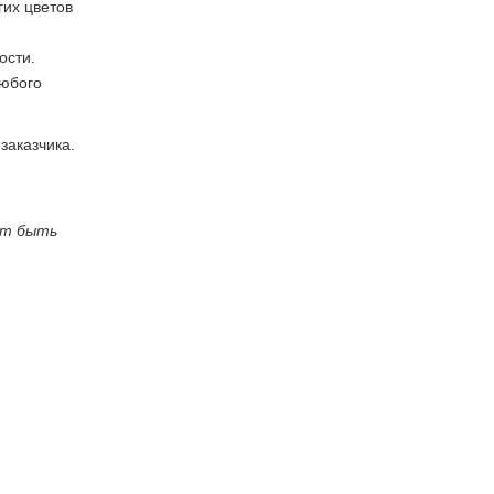
их цветов
ости.
любого
заказчика.
ут быть