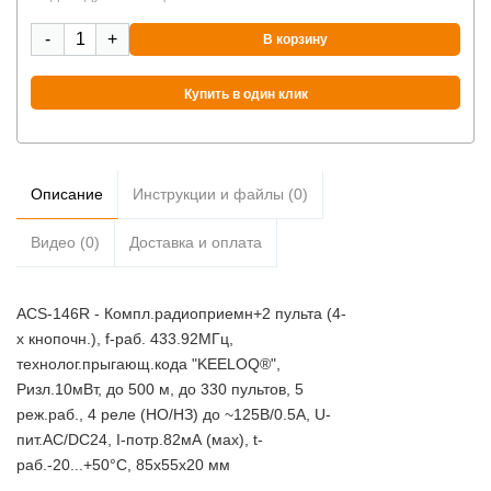
-
+
В корзину
Купить в один клик
Описание
Инструкции и файлы (0)
Видео (0)
Доставка и оплата
ACS-146R - Компл.радиоприемн+2 пульта (4-
х кнопочн.), f-раб. 433.92МГц,
технолог.прыгающ.кода "KEELOQ®",
Ризл.10мВт, до 500 м, до 330 пультов, 5
реж.раб., 4 реле (НО/НЗ) до ~125В/0.5А, U-
пит.AC/DC24, I-потр.82мА (мах), t-
раб.-20...+50°С, 85х55х20 мм