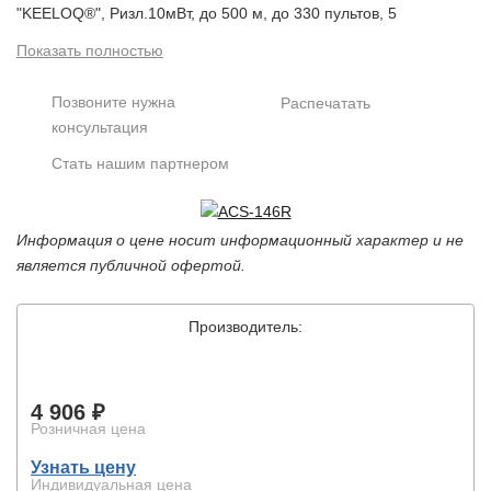
"KEELOQ®", Ризл.10мВт, до 500 м, до 330 пультов, 5
реж.раб., 4 реле (НО/НЗ) до ~125В/0.5А, U-
Показать полностью
пит.AC/DC24, I-потр.82мА (мах), t-раб.-20...+50°С,
85х55х20 мм
Позвоните нужна
Распечатать
консультация
Стать нашим партнером
Информация о цене носит информационный характер и не
является публичной офертой.
Производитель:
4 906 ₽
Розничная цена
Узнать цену
Индивидуальная цена