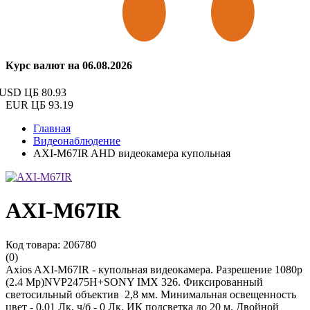
Курс валют на 06.08.2026
USD ЦБ
80.93
EUR ЦБ
93.19
Главная
Видеонаблюдение
AXI-M67IR AHD видеокамера купольная
AXI-M67IR
Код товара: 206780
(0)
Axios AXI-M67IR - купольная видеокамера. Разрешение 1080р
(2.4 Mp)NVP2475H+SONY IMX 326. Фиксированный
светосильный объектив 2,8 мм. Минимальная освещенность
цвет - 0.01 Лк, ч/б - 0 Лк. ИК подсветка до 20 м. Двойной