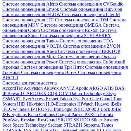
Система оповещения Alerto
Система оповещения CVGaudio
Система оповещения Emsok
Система оповещения Hikvision
Система оповещения iFLOW
Система оповещения Inter-M
Система оповещения ITC
Система оповещения JDM
Система
оповещения MKV
Система оповещения OMEGA
Система
оповещения Optim
Система оповещения Roxton
Система
оповещения Sonar
Система оповещения STELBERRY
Система оповещения Tantos
Система оповещения TOA
Система оповещения VOLTA
Система оповещения ZVON
Система оповещения Ария
Система оповещения ВЕКТОР
Система оповещения Мета
Система оповещения Октава
Система оповещения Рокот
Система оповещения Сибирский
Арсенал
Система оповещения Три Нити
Система оповещения
Тромбон
Система оповещения Элтех
Система оповещения
ВИСТЛ
Системы контроля доступа
AccordTec
Activision
Akuvox
ANVIZ
Apollo
ARGO
ATIS
BAS-
IP
Beward
CARDDEX
CQR
CTV
Dahua Technology
Elsys
ESMART
EverAccess
Exsnet
Falcon Eye
Fox
Gate
Guard Tour
System
HID
Hikvision
HiQ-Electronics
HiWatch
Huawei
iBells
iFLOW
Indala
IPTRONIC
IronLogic
ISBC
J2000
J-Lock
JSBo
JSB-Systems
Keno
Optimus
Oxgard
Parsec
PERCo
Promix
ProxWay
Rosslare
RusGuard
SIGUR
SKUDO
Slinex
Smartec
Soca
Space Technology
Ssdcam
STRAZH
Suprema
Tantos
TRASSIR
TSS
Uni-Ubi
VIZIT
Wisenet Samsung
YLI
ZKTeco