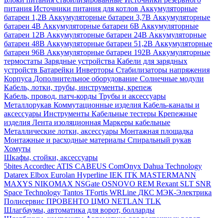
питания
Источники питания для котлов
Аккумуляторные
батареи 1,2В
Аккумуляторные батареи 3,7В
Аккумуляторные
батареи 4В
Аккумуляторные батареи 6В
Аккумуляторные
батареи 12В
Аккумуляторные батареи 24В
Аккумуляторные
батареи 48В
Аккумуляторные батареи 51,2В
Аккумуляторные
батареи 96В
Аккумуляторные батареи 192В
Аккумуляторные
термостаты
Зарядные устройства
Кабели для зарядных
устройств
Батарейки
Инверторы
Стабилизаторы напряжения
Корпуса
Дополнительное оборудование
Солнечные модули
Кабель, лотки, трубы, инструменты, крепеж
Кабель, провод, патч-корды
Трубы и аксессуары
Металлорукав
Коммутационные изделия
Кабель-каналы и
аксессуары
Инструменты
Кабельные тестеры
Крепежные
изделия
Лента изоляционная
Маркеры кабельные
Металлические лотки, аксессуары
Монтажная площадка
Монтажные и расходные материалы
Спиральный рукав
Хомуты
Шкафы, стойки, аксессуары
5bites
Accordtec
ATIS
CABEUS
ComOnyx
Dahua Technology
Datarex
Elbox
Eurolan
Hyperline
IEK
ITK
MASTERMANN
MAXYS
NIKOMAX
NSGate
OSNOVO
REM
Rexant
SLT
SNR
Space Technology
Tantos
TFortis
WRLine
ДКС
МЭК-Электрика
Полисервис
ПРОВЕНТО
ЦМО
NETLAN
TLK
Шлагбаумы, автоматика для ворот, болларды