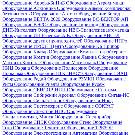
Оборудование Аврора-БиНиБ
Оборудование Агрохимикат
Оборудование Альтоника
Оборудование Альянс Комплексная
безопасность
Оборудование Артон
Оборудование Болид
Оборудование ВЕТТА-2020
Оборудование ВС-ВЕКТОР-АП
Оборудование ВЭРС
Оборудование Гириконд
Оборудование
ДИП-Интеллект
Оборудование ИВС-Сигналспецавтоматика
Оборудование ИП Раченков А.В.
Оборудование ВИСТЛ
Оборудование других производителей
Оборудование ИПРо
Оборудование ИРСЭТ-Центр
Оборудование КБ Прибор
Оборудование Квазар
Оборудование Комплектстройсервис
Оборудование Комтид
Оборудование Лавина
Оборудование
Магнито-Контакт
Оборудование Магистраль
Оборудование
НИЦ Охрана
Оборудование Полисервис
Оборудование
Проксима
Оборудование ПТК "ИВС"
Оборудование ПЭАП
Оборудование Радий
Оборудование РЗМКП
Оборудование
Ритм
Оборудование Риэлта
Оборудование Рубеж
Оборудование СЕНСОР, НПП
Оборудование Септима
Оборудование Сибирский Арсенал
Оборудование Сигма-ИС
Оборудование Сигнал-Плюс
Оборудование Си-Норд
Оборудование Системсервис
Оборудование СОКРАТ
Оборудование Спектрон НПО
Оборудование
Спецавтоматика, Минск
Оборудование Спецприбор
Оборудование СПЭК
Оборудование Стелс
Оборудование
Теко
Оборудование Технотэл
Оборудование ТРЕЗОР
Оборудование Электротехника и Автоматика
Оборудование