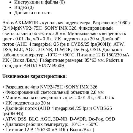
Инструкции и файлы (0)
Видео (0)
Доставка и оплата
Axios AXI-M67IR - купольная видеокамера. Разрешение 1080р
(2.4 Mp)NVP2475H+SONY IMX 326. Фиксированный
светосильный объектив 2,8 мм. Минимальная освещенность
цвет - 0.01 Лк, ч/б - 0 Лк. ИК подсветка до 20 м. Двойной
поток (AHD 4 megapixel /25 fps и CVBS/25 fps(960H)). ATW,
DSS, BLC, AGC, 3D-NR, D-WDR, De-Fog, OSD. Диапазон
рабочих температур: -10°С ~ +50°С. Питание 12 В 150/230 мА
ИК ( Выкл./Вкл.). Габаритные размеры: 85*63 мм. Работа в
стандарте AHD/TVI/CVI/960H
Технические характеристики:
• Разрешение 4mp NVP2475H+SONY IMX 326
• Фиксированный светосильный объектив 2,8 мм
• Минимальная освещенность цвет - 0.01 Лк, ч/б - 0 Лк
• ИК подсветка до 20 м
• Двойной поток (AHD 4 megapixel /25 fps и CVBS/25
fps(960H))
• ATW, DSS, BLC, AGC, 3D-NR, D-WDR, De-Fog, OSD
• Диапазон рабочих температур: -10°С ~ +50°С
• Питание 12 В 150/230 мА ИК ( Выкл./Вкл.)