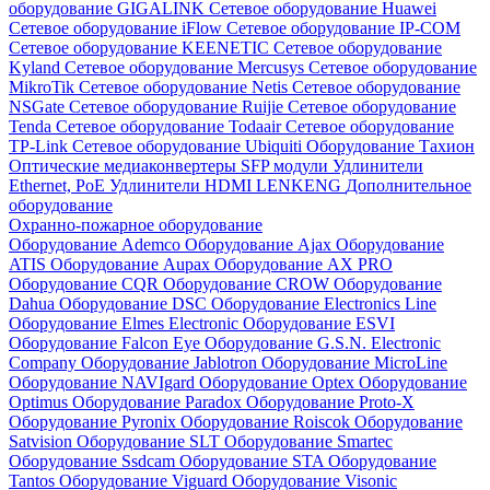
оборудование GIGALINK
Сетевое оборудование Huawei
Сетевое оборудование iFlow
Сетевое оборудование IP-COM
Сетевое оборудование KEENETIC
Сетевое оборудование
Kyland
Сетевое оборудование Mercusys
Сетевое оборудование
MikroTik
Сетевое оборудование Netis
Сетевое оборудование
NSGate
Сетевое оборудование Ruijie
Сетевое оборудование
Tenda
Сетевое оборудование Todaair
Сетевое оборудование
TP-Link
Сетевое оборудование Ubiquiti
Оборудование Тахион
Оптические медиаконвертеры
SFP модули
Удлинители
Ethernet, PoE
Удлинители HDMI LENKENG
Дополнительное
оборудование
Охранно-пожарное оборудование
Оборудование Ademco
Оборудование Ajax
Оборудование
ATIS
Оборудование Aupax
Оборудование AX PRO
Оборудование CQR
Оборудование CROW
Оборудование
Dahua
Оборудование DSC
Оборудование Electronics Line
Оборудование Elmes Electronic
Оборудование ESVI
Оборудование Falcon Eye
Оборудование G.S.N. Electronic
Company
Оборудование Jablotron
Оборудование MicroLine
Оборудование NAVIgard
Оборудование Optex
Оборудование
Optimus
Оборудование Paradox
Оборудование Proto-X
Оборудование Pyronix
Оборудование Roiscok
Оборудование
Satvision
Оборудование SLT
Оборудование Smartec
Оборудование Ssdcam
Оборудование STA
Оборудование
Tantos
Оборудование Viguard
Оборудование Visonic