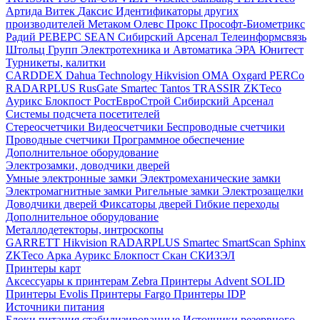
Артида
Витек
Даксис
Идентификаторы других
производителей
Метаком
Олевс
Прокс
Прософт-Биометрикс
Радий
РЕВЕРС
SEAN
Сибирский Арсенал
Телеинформсвязь
Штольц Групп
Электротехника и Автоматика
ЭРА
Юнитест
Турникеты, калитки
CARDDEX
Dahua Technology
Hikvision
ОМА
Oxgard
PERCo
RADARPLUS
RusGate
Smartec
Tantos
TRASSIR
ZKTeco
Аурикс
Блокпост
РостЕвроСтрой
Сибирский Арсенал
Системы подсчета посетителей
Стереосчетчики
Видеосчетчики
Беспроводные счетчики
Проводные счетчики
Программное обеспечение
Дополнительное оборудование
Электрозамки, доводчики дверей
Умные электронные замки
Электромеханические замки
Электромагнитные замки
Ригельные замки
Электрозащелки
Доводчики дверей
Фиксаторы дверей
Гибкие переходы
Дополнительное оборудование
Металлодетекторы, интроскопы
GARRETT
Hikvision
RADARPLUS
Smartec
SmartScan
Sphinx
ZKTeco
Арка
Аурикс
Блокпост
Скан
СКИЗЭЛ
Принтеры карт
Аксессуары к принтерам Zebra
Принтеры Advent SOLID
Принтеры Evolis
Принтеры Fargo
Принтеры IDP
Источники питания
Блоки питания стабилизированные
Источники резервного