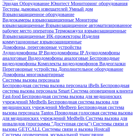
Эридан
Оборудование Юнитест
Мониторинг оборудования
Тестеры дымовых извещателей
Умный дом
Взрывозащищенное оборудование
Видеокамеры взрывозащищенные
Мониторы
взрывозащищенные
Взрывозащищенное автоматизированное
рабочее место оператора
Термокожухи взрывозащищенные
Взрывозащищенные ИК-прожекторы
Изделия
коммутационные взрывозащищенные
Домофоны, переговорные устройства
Аудиодомофоны IP
Видеодомофоны IP
Аудиодомофоны
аналоговые
Видеодомофоны аналоговые
Беспроводные
видеодомофоны
Комплекты видеодомофонов
Видеоглазки
Переговорные устройства
Дополнительное оборудование
Домофоны многоквартирные
Системы вызова персонала
Беспроводная система вызова персонала iBells
Беспроводная
система вызова персонала Smart
Система оповещения клиента
Fast-food
Беспроводная система вызова для медицинских
учреждений Medbells
Беспроводная система вызова для
медицинских учреждений Medbeep
Беспроводная система
вызова персонала Tantos
Проводная голосовая система вызова
для медицинских учреждений Medbells
Система вызова для
инвалидов (программа "Доступная среда")
Системы связи и
вызова GETCALL
Системы связи и вызова Hostcall
Системы оповещения, музыкальной трансляции