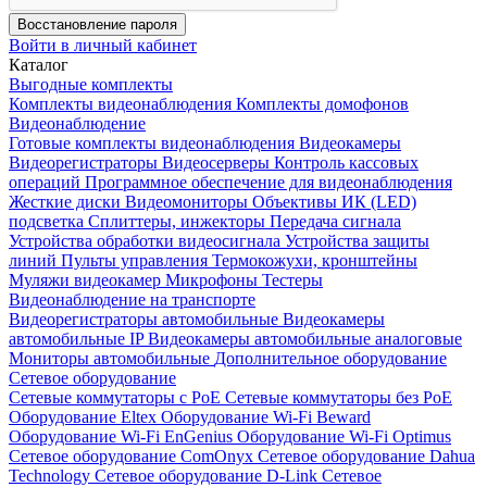
Восстановление пароля
Войти в личный кабинет
Каталог
Выгодные комплекты
Комплекты видеонаблюдения
Комплекты домофонов
Видеонаблюдение
Готовые комплекты видеонаблюдения
Видеокамеры
Видеорегистраторы
Видеосерверы
Контроль кассовых
операций
Программное обеспечение для видеонаблюдения
Жесткие диски
Видеомониторы
Объективы
ИК (LED)
подсветка
Сплиттеры, инжекторы
Передача сигнала
Устройства обработки видеосигнала
Устройства защиты
линий
Пульты управления
Термокожухи, кронштейны
Муляжи видеокамер
Микрофоны
Тестеры
Видеонаблюдение на транспорте
Видеорегистраторы автомобильные
Видеокамеры
автомобильные IP
Видеокамеры автомобильные аналоговые
Мониторы автомобильные
Дополнительное оборудование
Сетевое оборудование
Сетевые коммутаторы с РоЕ
Сетевые коммутаторы без РоЕ
Оборудование Eltex
Оборудование Wi-Fi Beward
Оборудование Wi-Fi EnGenius
Оборудование Wi-Fi Optimus
Сетевое оборудование ComOnyx
Сетевое оборудование Dahua
Technology
Сетевое оборудование D-Link
Сетевое