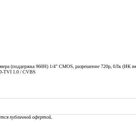
мера (поддержка 960H) 1/4" CMOS, разрешение 720p, 0Лк (ИК вк
D-TVI 1.0 / CVBS
ется публичной офертой.