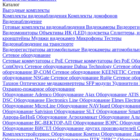
Каталог
Выгодные комплекты
Комплекты видеонаблюдения
Комплекты домофонов
Видеонаблюдение
Готовые комплекты видеонаблюдения
Видеокамеры
Видеореги
Видеомониторы
Объективы
ИК (LED) подсветка
Сплиттеры, 
кронштейны
Муляжи видеокамер
Микрофоны
Тестеры
Видеонаблюдение на транспорте
Видеорегистраторы автомобильные
Видеокамеры автомобильн
Сетевое оборудование
Сетевые коммутаторы с РоЕ
Сетевые коммутаторы без РоЕ
Обо
ComOnyx
Сетевое оборудование Dahua Technology
Сетевое обо
оборудование IP-COM
Сетевое оборудование KEENETIC
Сетев
оборудование NSGate
Сетевое оборудование Ruijie
Сетевое обо
Тахион
Оптические медиаконвертеры
SFP модули
Удлинители 
Охранно-пожарное оборудование
Оборудование Ademco
Оборудование Ajax
Оборудование ATIS
DSC
Оборудование Electronics Line
Оборудование Elmes Electro
Оборудование MicroLine
Оборудование NAVIgard
Оборудовани
Оборудование Satvision
Оборудование SLT
Оборудование Smar
Аврора-БиНиБ
Оборудование Агрохимикат
Оборудование Аль
Оборудование ВС-ВЕКТОР-АП
Оборудование ВЭРС
Оборудо
Оборудование ВИСТЛ
Оборудование других производителей
О
Комплектстройсервис
Оборудование Комтид
Оборудование Ла
Оборудование Проксима
Оборудование ПТК "ИВС"
Оборудо