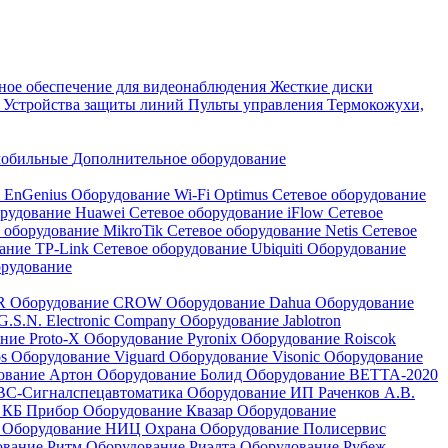
ое обеспечение для видеонаблюдения
Жесткие диски
а
Устройства защиты линий
Пульты управления
Термокожухи,
мобильные
Дополнительное оборудование
i EnGenius
Оборудование Wi-Fi Optimus
Сетевое оборудование
орудование Huawei
Сетевое оборудование iFlow
Сетевое
 оборудование MikroTik
Сетевое оборудование Netis
Сетевое
вание TP-Link
Сетевое оборудование Ubiquiti
Оборудование
орудование
QR
Оборудование CROW
Оборудование Dahua
Оборудование
.S.N. Electronic Company
Оборудование Jablotron
ние Proto-X
Оборудование Pyronix
Оборудование Roiscok
os
Оборудование Viguard
Оборудование Visonic
Оборудование
ование Артон
Оборудование Болид
Оборудование ВЕТТА-2020
ВС-Сигналспецавтоматика
Оборудование ИП Раченков А.В.
 КБ Прибор
Оборудование Квазар
Оборудование
ь
Оборудование НИЦ Охрана
Оборудование Полисервис
ование Ритм
Оборудование Риэлта
Оборудование Рубеж