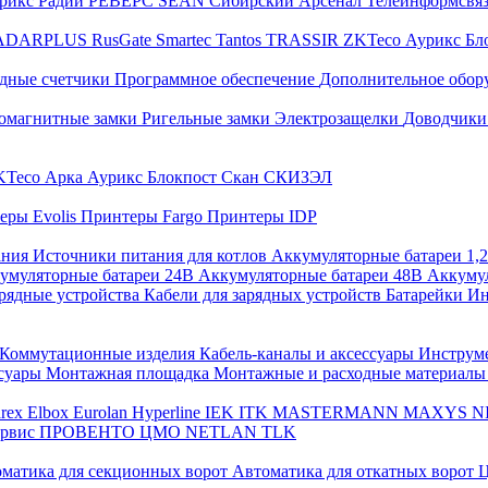
трикс
Радий
РЕВЕРС
SEAN
Сибирский Арсенал
Телеинформсвя
ADARPLUS
RusGate
Smartec
Tantos
TRASSIR
ZKTeco
Аурикс
Бл
дные счетчики
Программное обеспечение
Дополнительное обор
омагнитные замки
Ригельные замки
Электрозащелки
Доводчики
KTeco
Арка
Аурикс
Блокпост
Скан
СКИЗЭЛ
еры Evolis
Принтеры Fargo
Принтеры IDP
ания
Источники питания для котлов
Аккумуляторные батареи 1,
умуляторные батареи 24В
Аккумуляторные батареи 48В
Аккумул
рядные устройства
Кабели для зарядных устройств
Батарейки
Ин
Коммутационные изделия
Кабель-каналы и аксессуары
Инструм
ссуары
Монтажная площадка
Монтажные и расходные материал
arex
Elbox
Eurolan
Hyperline
IEK
ITK
MASTERMANN
MAXYS
N
ервис
ПРОВЕНТО
ЦМО
NETLAN
TLK
матика для секционных ворот
Автоматика для откатных ворот
Ц