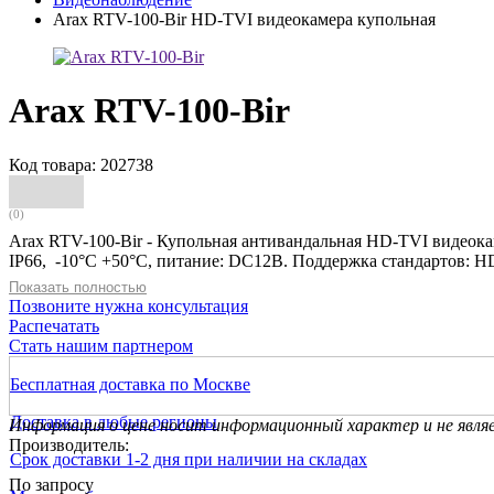
Arax RTV-100-Bir HD-TVI видеокамера купольная
Arax RTV-100-Bir
Код товара: 202738
(0)
Arax RTV-100-Bir - Купольная антивандальная HD-TVI видеока
IP66, -10°С +50°С, питание: DC12В. Поддержка стандартов: H
Показать полностью
Позвоните нужна консультация
Распечатать
Стать нашим партнером
Бесплатная доставка по Москве
Доставка в любые регионы
Информация о цене носит информационный характер и не явля
Производитель:
Срок доставки 1-2 дня при наличии на складах
По запросу