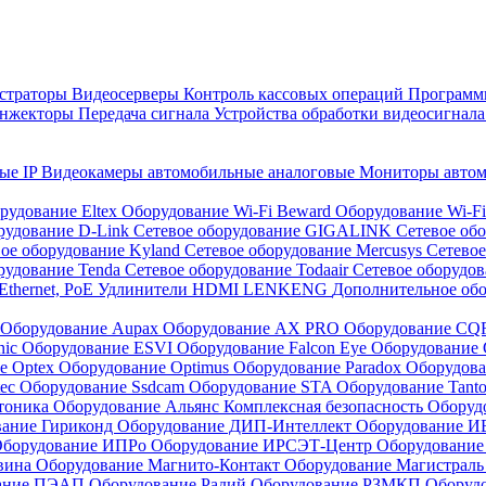
страторы
Видеосерверы
Контроль кассовых операций
Программн
инжекторы
Передача сигнала
Устройства обработки видеосигнал
ые IP
Видеокамеры автомобильные аналоговые
Мониторы авто
рудование Eltex
Оборудование Wi-Fi Beward
Оборудование Wi-F
рудование D-Link
Сетевое оборудование GIGALINK
Сетевое об
ое оборудование Kyland
Сетевое оборудование Mercusys
Сетевое
рудование Tenda
Сетевое оборудование Todaair
Сетевое оборудо
Ethernet, PoE
Удлинители HDMI LENKENG
Дополнительное об
Оборудование Aupax
Оборудование AX PRO
Оборудование C
nic
Оборудование ESVI
Оборудование Falcon Eye
Оборудование G
е Optex
Оборудование Optimus
Оборудование Paradox
Оборудова
tec
Оборудование Ssdcam
Оборудование STA
Оборудование Tant
тоника
Оборудование Альянс Комплексная безопасность
Оборуд
вание Гириконд
Оборудование ДИП-Интеллект
Оборудование И
борудование ИПРо
Оборудование ИРСЭТ-Центр
Оборудование
вина
Оборудование Магнито-Контакт
Оборудование Магистрал
вание ПЭАП
Оборудование Радий
Оборудование РЗМКП
Оборуд