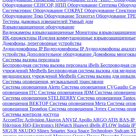
Оборудование СЕНСОР, НПП
Оборудование Септима
Оборудо
Системсервис
Оборудование СОКРАТ
Оборудование Спектр
Оборудование Теко
Оборудование Технотэл
Оборудование ТР
Тестеры дымовых извещателей
Умный дом
Взрывозащищенное оборудование
Видеокамеры взрывозащищенные
Мониторы взрывозащищен
ИК-прожекторы
Изделия коммутационные взрывозащищенные
Домофоны, переговорные устройства
Аудиодомофоны IP
Видеодомофоны IP
Аудиодомофоны анало
устройства
Дополнительное оборудование
Домофоны многокв
Системы вызова персонала
Беспроводная система вызова персонала iBells
Беспроводная си
учреждений Medbells
Беспроводная система вызова для медиц
медицинских учреждений Medbells
Система вызова для инвали
Системы оповещения, музыкальной трансляции
Система оповещения Alerto
Система оповещения CVGaudio
Си
оповещения ITC
Система оповещения JDM
Система оповеще
Система оповещения STELBERRY
Система оповещения Tanto
оповещения ВЕКТОР
Система оповещения Мета
Система опо
оповещения Тромбон
Система оповещения Элтех
Система оп
Системы контроля доступа
AccordTec
Activision
Akuvox
ANVIZ
Apollo
ARGO
ATIS
BAS-IP
Hikvision
HiQ-Electronics
HiWatch
Huawei
iBells
iFLOW
Indala
I
SIGUR
SKUDO
Slinex
Smartec
Soca
Space Technology
Ssdcam
S