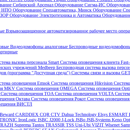
вание Сибирский Арсенал
Оборудование Сигма-ИС
Оборудова
он НПО
Оборудование Спецавтоматика, Минск
Оборудование Сп
ЕЗОР
Оборудование Электротехника и Автоматика
Оборудовани
ные
Взрывозащищенное автоматизированное рабочее место опер
говые
Видеодомофоны аналоговые
Беспроводные видеодомофо
артирные
стема вызова персонала Smart
Система оповещения клиента Fast
инских учреждений Medbeep
Беспроводная система вызова персо
дов (программа "Доступная среда")
Системы связи и вызова G
стема оповещения Emsok
Система оповещения Hikvision
Систем
ния MKV
Система оповещения OMEGA
Система оповещения Opt
s
Система оповещения TOA
Система оповещения VOLTA
Систе
вещения Октава
Система оповещения Рокот
Система оповещения
овещения ВИСТЛ
Beward
CARDDEX
CQR
CTV
Dahua Technology
Elsys
ESMART
PTRONIC
IronLogic
ISBC
J2000
J-Lock
JSBo
JSB-Systems
Keno
Op
TRAZH
Suprema
Tantos
TRASSIR
TSS
Uni-Ubi
VIZIT
Wisenet Sam