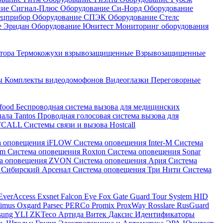
ние Сигнал-Плюс
Оборудование Си-Норд
Оборудование
ецприбор
Оборудование СПЭК
Оборудование Стелс
е Эридан
Оборудование Юнитест
Мониторинг оборудования
атора
Термокожухи взрывозащищенные
Взрывозащищенные
ны
Комплекты видеодомофонов
Видеоглазки
Переговорные
-food
Беспроводная система вызова для медицинских
нала Tantos
Проводная голосовая система вызова для
ETCALL
Системы связи и вызова Hostcall
а оповещения iFLOW
Система оповещения Inter-M
Система
im
Система оповещения Roxton
Система оповещения Sonar
ма оповещения ZVON
Система оповещения Ария
Система
 Сибирский Арсенал
Система оповещения Три Нити
Система
EverAccess
Exsnet
Falcon Eye
Fox
Gate
Guard Tour System
HID
timus
Oxgard
Parsec
PERCo
Promix
ProxWay
Rosslare
RusGuard
sung
YLI
ZKTeco
Артида
Витек
Даксис
Идентификаторы