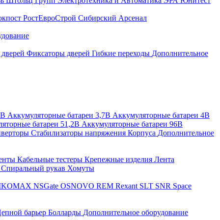
зь
Штольц Групп
Электротехника и Автоматика
ЭРА
Юнитест
окпост
РостЕвроСтрой
Сибирский Арсенал
удование
 дверей
Фиксаторы дверей
Гибкие переходы
Дополнительное
2В
Аккумуляторные батареи 3,7В
Аккумуляторные батареи 4В
яторные батареи 51,2В
Аккумуляторные батареи 96В
верторы
Стабилизаторы напряжения
Корпуса
Дополнительное
енты
Кабельные тестеры
Крепежные изделия
Лента
ы
Спиральный рукав
Хомуты
IKOMAX
NSGate
OSNOVO
REM
Rexant
SLT
SNR
Space
епной барьер
Болларды
Дополнительное оборудование