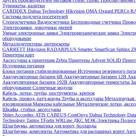
других производителей
Метаком
Олевс
Прокс
Прософт-Биоме
Турникеты, калитки
CARDDEX
Dahua Technology
Hikvision
ОМА
Oxgard
PERCo
R
Системы подсчета посетителей
Стереосчетчики
Видеосчетчики
Беспроводные счетчики
Прово
Электрозамки, доводчики дверей
Умные электронные замки
Электромеханические замки
Электр
оборудование
Металлодетекторы, интроскопы
GARRETT
Hikvision
RADARPLUS
Smartec
SmartScan
Sphinx
Z
Принтеры карт
Аксессуары к принтерам Zebra
Принтеры Advent SOLID
Принт
Источники питания
Блоки питания стабилизированные
Источники резервного пит
Аккумуляторные батареи 6В
Аккумуляторные батареи 12В
Акк
Аккумуляторные батареи 192В
Аккумуляторные термостаты
За
оборудование
Солнечные модули
Кабель, лотки, трубы, инструменты, крепеж
Кабель, провод, патч-корды
Трубы и аксессуары
Металлорукав
изоляционная
Маркеры кабельные
Металлические лотки, аксе
Шкафы, стойки, аксессуары
5bites
Accordtec
ATIS
CABEUS
ComOnyx
Dahua Technology
Dat
Technology
Tantos
TFortis
WRLine
ДКС
МЭК-Электрика
Полис
Шлагбаумы, автоматика для ворот, болларды
Шлагбаумы, комплекты
Автоматика для распашных ворот
Авто