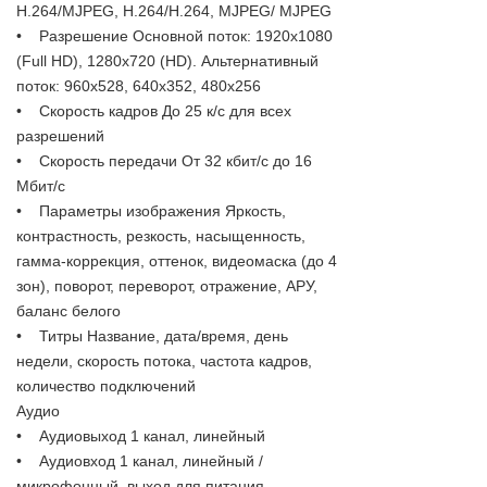
Н.264/MJPEG, H.264/H.264, MJPEG/ MJPEG
• Разрешение Основной поток: 1920х1080
(Full HD), 1280x720 (HD). Альтернативный
поток: 960х528, 640х352, 480х256
• Скорость кадров До 25 к/с для всех
разрешений
• Скорость передачи От 32 кбит/с до 16
Мбит/с
• Параметры изображения Яркость,
контрастность, резкость, насыщенность,
гамма-коррекция, оттенок, видеомаска (до 4
зон), поворот, переворот, отражение, АРУ,
баланс белого
• Титры Название, дата/время, день
недели, скорость потока, частота кадров,
количество подключений
Аудио
• Аудиовыход 1 канал, линейный
• Аудиовход 1 канал, линейный /
микрофонный, выход для питания