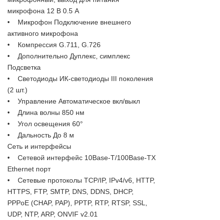
микрофона 12 В 0.5 А
• Микрофон Подключение внешнего
активного микрофона
• Компрессия G.711, G.726
• Дополнительно Дуплекс, симплекс
Подсветка
• Светодиоды ИК-светодиоды III поколения
(2 шт.)
• Управление Автоматическое вкл/выкл
• Длина волны 850 нм
• Угол освещения 60°
• Дальность До 8 м
Сеть и интерфейсы
• Сетевой интерфейс 10Base-T/100Base-TX
Ethernet порт
• Сетевые протоколы TCP/IP, IPv4/v6, HTTP,
HTTPS, FTP, SMTP, DNS, DDNS, DHCP,
PPPoE (CHAP, PAP), PPTP, RTP, RTSP, SSL,
UDP, NTP, ARP, ONVIF v2.01