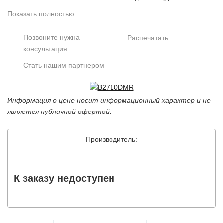
м), DWDR, 2D/3DNR, подключение внешнего
Показать полностью
активного микрофона 12В (0.5А), 12В/PoE, объектив
2.8/3.6/6/8/12/16 мм на выбор, IP66, от -45 до +50°С
Позвоните нужна
Распечатать
консультация
Стать нашим партнером
Информация о цене носит информационный характер и не
является публичной офертой.
Производитель:
К заказу недоступен