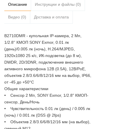
Описание
Инструкции и файлы (0)
Видео (0)
Доставка и оплата
B2710DMR - купольная IP-камера, 2 Мп,
1/2.8'' КМОП SONY Exmor, 0.01 лк
(день)/0.005 лк (ночь), H.264/MJPEG,
1920х1080 25 к/с, ИК-подсветка (до 8 м),
DWDR, 2D/3DNR, подключение внешнего
активного микрофона 12В (0.5А), 12В/PoE,
объектив 2.8/3.6/6/8/12/16 мм на выбор, IP66,
от -45 до +50°С
Общие характеристики
• Сенсор 2 Мп, SONY Exmor, 1/2.8" КМОП-
сенсор, День/Ночь
• Чувствительность 0.01 лк (день) / 0.005 лк
(ночь) / 0.001 лк (DSS @ 2fps)
• Объектив 2.8/3.6/6/8/12/16 мм (на выбор),
сменный М12