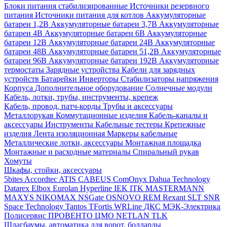
Блоки питания стабилизированные
Источники резервного
питания
Источники питания для котлов
Аккумуляторные
батареи 1,2В
Аккумуляторные батареи 3,7В
Аккумуляторные
батареи 4В
Аккумуляторные батареи 6В
Аккумуляторные
батареи 12В
Аккумуляторные батареи 24В
Аккумуляторные
батареи 48В
Аккумуляторные батареи 51,2В
Аккумуляторные
батареи 96В
Аккумуляторные батареи 192В
Аккумуляторные
термостаты
Зарядные устройства
Кабели для зарядных
устройств
Батарейки
Инверторы
Стабилизаторы напряжения
Корпуса
Дополнительное оборудование
Солнечные модули
Кабель, лотки, трубы, инструменты, крепеж
Кабель, провод, патч-корды
Трубы и аксессуары
Металлорукав
Коммутационные изделия
Кабель-каналы и
аксессуары
Инструменты
Кабельные тестеры
Крепежные
изделия
Лента изоляционная
Маркеры кабельные
Металлические лотки, аксессуары
Монтажная площадка
Монтажные и расходные материалы
Спиральный рукав
Хомуты
Шкафы, стойки, аксессуары
5bites
Accordtec
ATIS
CABEUS
ComOnyx
Dahua Technology
Datarex
Elbox
Eurolan
Hyperline
IEK
ITK
MASTERMANN
MAXYS
NIKOMAX
NSGate
OSNOVO
REM
Rexant
SLT
SNR
Space Technology
Tantos
TFortis
WRLine
ДКС
МЭК-Электрика
Полисервис
ПРОВЕНТО
ЦМО
NETLAN
TLK
Шлагбаумы, автоматика для ворот, болларды