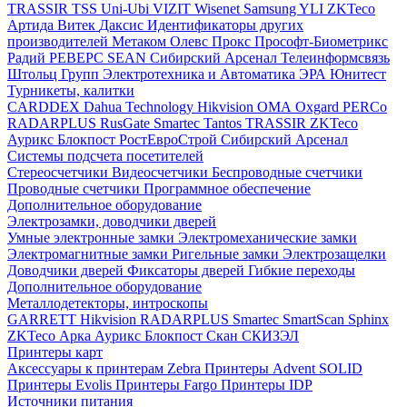
TRASSIR
TSS
Uni-Ubi
VIZIT
Wisenet Samsung
YLI
ZKTeco
Артида
Витек
Даксис
Идентификаторы других
производителей
Метаком
Олевс
Прокс
Прософт-Биометрикс
Радий
РЕВЕРС
SEAN
Сибирский Арсенал
Телеинформсвязь
Штольц Групп
Электротехника и Автоматика
ЭРА
Юнитест
Турникеты, калитки
CARDDEX
Dahua Technology
Hikvision
ОМА
Oxgard
PERCo
RADARPLUS
RusGate
Smartec
Tantos
TRASSIR
ZKTeco
Аурикс
Блокпост
РостЕвроСтрой
Сибирский Арсенал
Системы подсчета посетителей
Стереосчетчики
Видеосчетчики
Беспроводные счетчики
Проводные счетчики
Программное обеспечение
Дополнительное оборудование
Электрозамки, доводчики дверей
Умные электронные замки
Электромеханические замки
Электромагнитные замки
Ригельные замки
Электрозащелки
Доводчики дверей
Фиксаторы дверей
Гибкие переходы
Дополнительное оборудование
Металлодетекторы, интроскопы
GARRETT
Hikvision
RADARPLUS
Smartec
SmartScan
Sphinx
ZKTeco
Арка
Аурикс
Блокпост
Скан
СКИЗЭЛ
Принтеры карт
Аксессуары к принтерам Zebra
Принтеры Advent SOLID
Принтеры Evolis
Принтеры Fargo
Принтеры IDP
Источники питания