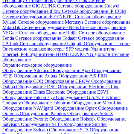
Technology
Сетевое оборудование D-Link
Сетевое
оборудование GIGALINK
Сетевое оборудование Huawei
Сетевое оборудование iFlow
Сетевое оборудование IP-COM
Сетевое оборудование KEENETIC
Сетевое оборудование
Kyland
Сетевое оборудование Mercusys
Сетевое оборудование
MikroTik
Сетевое оборудование Netis
Сетевое оборудование
NSGate
Сетевое оборудование Ruijie
Сетевое оборудование
Tenda
Сетевое оборудование Todaair
Сетевое оборудование
TP-Link
Сетевое оборудование Ubiquiti
Оборудование Тахион
Оптические медиаконвертеры
SFP модули
Удлинители
Ethernet, PoE
Удлинители HDMI LENKENG
Дополнительное
оборудование
Охранно-пожарное оборудование
Оборудование Ademco
Оборудование Ajax
Оборудование
ATIS
Оборудование Aupax
Оборудование AX PRO
Оборудование CQR
Оборудование CROW
Оборудование
Dahua
Оборудование DSC
Оборудование Electronics Line
Оборудование Elmes Electronic
Оборудование ESVI
Оборудование Falcon Eye
Оборудование G.S.N. Electronic
Company
Оборудование Jablotron
Оборудование MicroLine
Оборудование NAVIgard
Оборудование Optex
Оборудование
Optimus
Оборудование Paradox
Оборудование Proto-X
Оборудование Pyronix
Оборудование Roiscok
Оборудование
Satvision
Оборудование SLT
Оборудование Smartec
Оборудование Ssdcam
Оборудование STA
Оборудование