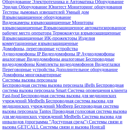
Оборудование Электротехника и Автоматика
Оборудование
Эридан
Оборудование Юнитест
Мониторинг оборудования
Тестеры дымовых извещателей
Умный дом
Взрывозащищенное оборудование
Видеокамеры взрывозащищенные
Мониторы
взрывозащищенные
Взрывозащищенное автоматизированное
рабочее место оператора
Термокожухи взрывозащищенные
Взрывозащищенные ИК-прожекторы
Изделия
коммутационные взрывозащищенные
Домофоны, переговорные устройства
Аудиодомофоны IP
Видеодомофоны IP
Аудиодомофоны
аналоговые
Видеодомофоны аналоговые
Беспроводные
видеодомофоны
Комплекты видеодомофонов
Видеоглазки
Переговорные устройства
Дополнительное оборудование
Домофоны многоквартирные
Системы вызова персонала
Беспроводная система вызова персонала iBells
Беспроводная
система вызова персонала Smart
Система оповещения клиента
Fast-food
Беспроводная система вызова для медицинских
учреждений Medbells
Беспроводная система вызова для
медицинских учреждений Medbeep
Беспроводная система
вызова персонала Tantos
Проводная голосовая система вызова
для медицинских учреждений Medbells
Система вызова для
инвалидов (программа "Доступная среда")
Системы связи и
вызова GETCALL
Системы связи и вызова Hostcall