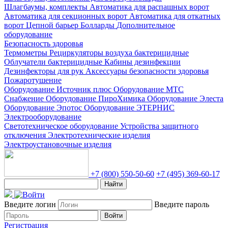
Шлагбаумы, комплекты
Автоматика для распашных ворот
Автоматика для секционных ворот
Автоматика для откатных
ворот
Цепной барьер
Болларды
Дополнительное
оборудование
Безопасность здоровья
Термометры
Рециркуляторы воздуха бактерицидные
Облучатели бактерицидные
Кабины дезинфекции
Дезинфекторы для рук
Аксессуары безопасности здоровья
Пожаротушение
Оборудование Источник плюс
Оборудование МТС
Снабжение
Оборудование ПироХимика
Оборудование Элеста
Оборудование Эпотос
Оборудование ЭТЕРНИС
Электрооборудование
Светотехническое оборудование
Устройства защитного
отключения
Электротехнические изделия
Электроустановочные изделия
+7 (800) 550-50-60
+7 (495) 369-60-17
Найти
Введите логин
Введите пароль
Войти
Регистрация