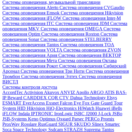
Системы оповещения, музыкальной трансляции
Система оповещения Alerto
Система оповещения CVGaudio
Система оповещения Emsok
Система оповещения Hikvision
Система оповещения iFLOW
Система оповещения Inter-M
Система оповещения ITC
Система оповещения JDM
Система
оповещения MKV
Система оповещения OMEGA
Система
оповещения Optim
Система оповещения Roxton
Система
оповещения Sonar
Система оповещения STELBERRY
Система оповещения Tantos
Система оповещения TOA
Система оповещения VOLTA
Система оповещения ZVON
Система оповещения Ария
Система оповещения ВЕКТОР
Система оповещения Мета
Система оповещения Октава
Система оповещения Рокот
Система оповещения Сибирский
Арсенал
Система оповещения Три Нити
Система оповещения
Тромбон
Система оповещения Элтех
Система оповещения
ВИСТЛ
Системы контроля доступа
AccordTec
Activision
Akuvox
ANVIZ
Apollo
ARGO
ATIS
BAS-
IP
Beward
CARDDEX
CQR
CTV
Dahua Technology
Elsys
ESMART
EverAccess
Exsnet
Falcon Eye
Fox
Gate
Guard Tour
System
HID
Hikvision
HiQ-Electronics
HiWatch
Huawei
iBells
iFLOW
Indala
IPTRONIC
IronLogic
ISBC
J2000
J-Lock
JSBo
JSB-Systems
Keno
Optimus
Oxgard
Parsec
PERCo
Promix
ProxWay
Rosslare
RusGuard
SIGUR
SKUDO
Slinex
Smartec
Soca
Space Technology
Ssdcam
STRAZH
Suprema
Tantos