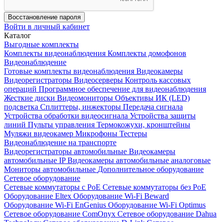
Восстановление пароля
Войти в личный кабинет
Каталог
Выгодные комплекты
Комплекты видеонаблюдения
Комплекты домофонов
Видеонаблюдение
Готовые комплекты видеонаблюдения
Видеокамеры
Видеорегистраторы
Видеосерверы
Контроль кассовых
операций
Программное обеспечение для видеонаблюдения
Жесткие диски
Видеомониторы
Объективы
ИК (LED)
подсветка
Сплиттеры, инжекторы
Передача сигнала
Устройства обработки видеосигнала
Устройства защиты
линий
Пульты управления
Термокожухи, кронштейны
Муляжи видеокамер
Микрофоны
Тестеры
Видеонаблюдение на транспорте
Видеорегистраторы автомобильные
Видеокамеры
автомобильные IP
Видеокамеры автомобильные аналоговые
Мониторы автомобильные
Дополнительное оборудование
Сетевое оборудование
Сетевые коммутаторы с РоЕ
Сетевые коммутаторы без РоЕ
Оборудование Eltex
Оборудование Wi-Fi Beward
Оборудование Wi-Fi EnGenius
Оборудование Wi-Fi Optimus
Сетевое оборудование ComOnyx
Сетевое оборудование Dahua