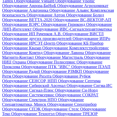
Tantos
Оборудование Viguard
Оборудование Visonic
Оборудование Аврора-БиНиБ
Оборудование Агрохимикат
Оборудование Альтоника
Оборудование Альянс Комплексная
безопасность
Оборудование Артон
Оборудование Болид
Оборудование ВЕТТА-2020
Оборудование ВС-ВЕКТОР-АП
Оборудование ВЭРС
Оборудование Гириконд
Оборудование
ДИП-Интеллект
Оборудование ИВС-Сигналспецавтоматика
Оборудование ИП Раченков А.В.
Оборудование ВИСТЛ
Оборудование других производителей
Оборудование ИПРо
Оборудование ИРСЭТ-Центр
Оборудование КБ Прибор
Оборудование Квазар
Оборудование Комплектстройсервис
Оборудование Комтид
Оборудование Лавина
Оборудование
Магнито-Контакт
Оборудование Магистраль
Оборудование
НИЦ Охрана
Оборудование Полисервис
Оборудование
Проксима
Оборудование ПТК "ИВС"
Оборудование ПЭАП
Оборудование Радий
Оборудование РЗМКП
Оборудование
Ритм
Оборудование Риэлта
Оборудование Рубеж
Оборудование СЕНСОР, НПП
Оборудование Септима
Оборудование Сибирский Арсенал
Оборудование Сигма-ИС
Оборудование Сигнал-Плюс
Оборудование Си-Норд
Оборудование Системсервис
Оборудование СОКРАТ
Оборудование Спектрон НПО
Оборудование
Спецавтоматика, Минск
Оборудование Спецприбор
Оборудование СПЭК
Оборудование Стелс
Оборудование
Теко
Оборудование Технотэл
Оборудование ТРЕЗОР