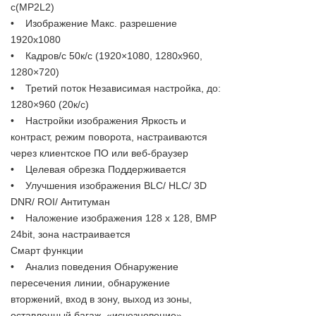
с(MP2L2)
• Изображение Макс. разрешение
1920x1080
• Кадров/с 50к/с (1920×1080, 1280х960,
1280×720)
• Третий поток Независимая настройка, до:
1280×960 (20к/с)
• Настройки изображения Яркость и
контраст, режим поворота, настраиваются
через клиентское ПО или веб-браузер
• Целевая обрезка Поддерживается
• Улучшения изображения BLC/ HLC/ 3D
DNR/ ROI/ Антитуман
• Наложение изображения 128 x 128, BMP
24bit, зона настраивается
Смарт функции
• Анализ поведения Обнаружение
пересечения линии, обнаружение
вторжений, вход в зону, выход из зоны,
оставленный багаж, «исчезновение»