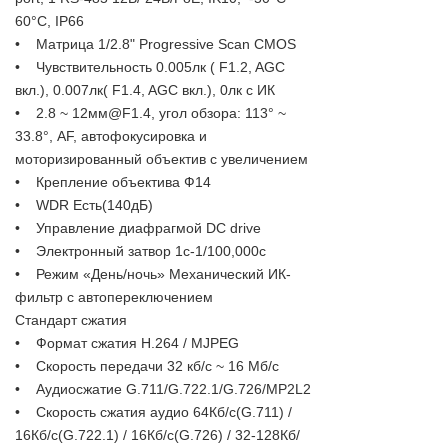
60°C, IP66
• Матрица 1/2.8" Progressive Scan CMOS
• Чувствительность 0.005лк ( F1.2, AGC
вкл.), 0.007лк( F1.4, AGC вкл.), 0лк с ИК
• 2.8 ~ 12мм@F1.4, угол обзора: 113° ~
33.8°, AF, автофокусировка и
моторизированный объектив с увеличением
• Крепление объектива Ф14
• WDR Есть(140дБ)
• Управление диафрагмой DC drive
• Электронный затвор 1c-1/100,000с
• Режим «День/ночь» Механический ИК-
фильтр с автопереключением
Стандарт сжатия
• Формат сжатия H.264 / MJPEG
• Скорость передачи 32 кб/с ~ 16 Мб/с
• Аудиосжатие G.711/G.722.1/G.726/MP2L2
• Скорость сжатия аудио 64Кб/с(G.711) /
16Кб/с(G.722.1) / 16Кб/с(G.726) / 32-128Кб/