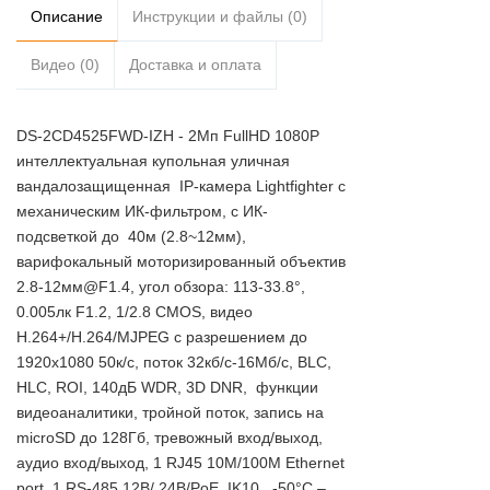
Описание
Инструкции и файлы (0)
Видео (0)
Доставка и оплата
DS-2CD4525FWD-IZH - 2Мп FullHD 1080P
интеллектуальная купольная уличная
вандалозащищенная IP-камера Lightfighter с
механическим ИК-фильтром, c ИК-
подсветкой до 40м (2.8~12мм),
варифокальный моторизированный объектив
2.8-12мм@F1.4, угол обзора: 113-33.8°,
0.005лк F1.2, 1/2.8 CMOS, видео
H.264+/H.264/MJPEG с разрешением до
1920х1080 50к/с, поток 32кб/с-16Мб/с, BLC,
HLC, ROI, 140дБ WDR, 3D DNR, функции
видеоаналитики, тройной поток, запись на
microSD до 128Гб, тревожный вход/выход,
аудио вход/выход, 1 RJ45 10M/100M Ethernet
port, 1 RS-485 12В/ 24В/PoE, IK10, -50°C –