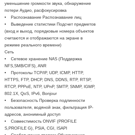
уменьшение громкости звука, обнаружение
потери Аудио, расфокусировка
• Распознавание Распознавание лиц
• Выведение статистики Подсчет предметов
(вход и выход, порядковые номера объектов
считаются и отображаются на экране в
режиме реального времени)
Сеть
• Сетевое хранение NAS (Поддержка
NFS,SMB/CIFS), ANR
• Протоколы TCP/IP, UDP, ICMP, HTTP,
HTTPS, FTP, DHCP, DNS, DDNS, RTP, RTSP,
RTCP, PPPoE, NTP, UPnP, SMTP, SNMP, IGMP,
802.1X, QoS, IPv6, Bonjour
• Безопасность Проверка подлинности
пользователя, водяной знак, фильтрация IP-
адресов, анонимный доступ
• Совместимость ONVIF (PROFILE
S,PROFILE G), PSIA, CGI, ISAPI
• Срабатывание тревоги Обнаружение