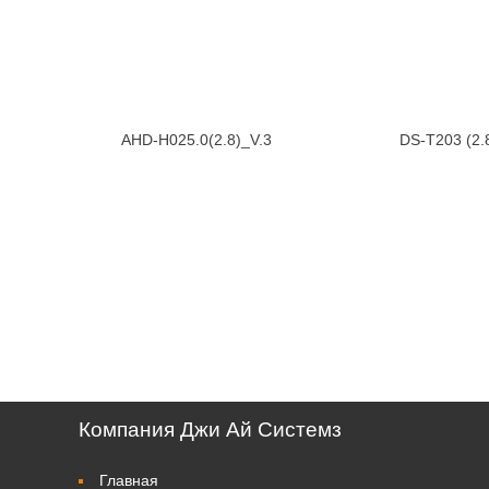
AHD-H025.0(2.8)_V.3
DS-T203 (2
Компания Джи Ай Системз
Главная