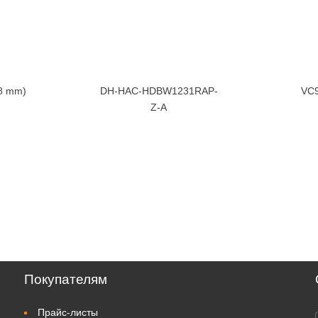
.8 mm)
DH-HAC-HDBW1231RAP-
VC9
Z-A
Покупателям
Прайс-листы