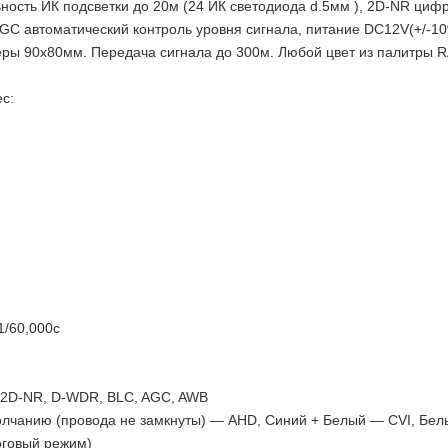
ность ИК подсветки до 20м (24 ИК светодиода d.5мм ), 2D-NR циф
GC автоматический контроль уровня сигнала, питание DC12V(+/-1
змеры 90х80мм. Передача сигнала до 300м. Любой цвет из палитры 
c:
1/60,000с
 2D-NR, D-WDR, BLC, AGC, AWB
олчанию (провода не замкнуты) — AHD, Синий + Белый — CVI, Бел
оговый режим)