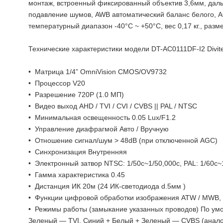
монтаж, встроенный фиксированный объектив 3,6мм, даль
подавление шумов, AWB автоматический баланс белого, A
температурный диапазон -40°C ~ +50°C, вес 0,17 кг., ра
Технические характеристики модели DT-AC0111DF-I2 Divite
• Матрица 1/4” OmniVision CMOS/OV9732
• Процессор V20
• Разрешение 720P (1.0 МП)
• Видео выход AHD / TVI / CVI / CVBS || PAL / NTSC
• Минимальная освещенность 0.05 Lux/F1.2
• Управление диафрагмой Авто / Вручную
• Отношение сигнал/шум > 48dB (при отключенной AGC)
• Синхронизация Внутренняя
• Электронный затвор NTSC: 1/50с~1/50,000с, PAL: 1/60с~
• Гамма характеристика 0.45
• Дистанция ИК 20м (24 ИК-светодиода d.5мм )
• Функции цифровой обработки изображения ATW / MWB,
• Режимы работы (замыкание указанных проводов) По ум
Зеленый — TVI, Синий + Белый + Зеленый — CVBS (анал