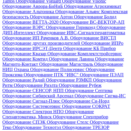
Tantos
Оборудование Viguard
Оборудование Visonic
Оборудование Аврора-БиНиБ
Оборудование Агрохимикат
Оборудование Альтоника
Оборудование Альянс Комплексная
безопасность
Оборудование Артон
Оборудование Болид
Оборудование ВЕТТА-2020
Оборудование ВС-ВЕКТОР-АП
Оборудование ВЭРС
Оборудование Гириконд
Оборудование
ДИП-Интеллект
Оборудование ИВС-Сигналспецавтоматика
Оборудование ИП Раченков А.В.
Оборудование ВИСТЛ
Оборудование других производителей
Оборудование ИПРо
Оборудование ИРСЭТ-Центр
Оборудование КБ Прибор
Оборудование Квазар
Оборудование Комплектстройсервис
Оборудование Комтид
Оборудование Лавина
Оборудование
Магнито-Контакт
Оборудование Магистраль
Оборудование
НИЦ Охрана
Оборудование Полисервис
Оборудование
Проксима
Оборудование ПТК "ИВС"
Оборудование ПЭАП
Оборудование Радий
Оборудование РЗМКП
Оборудование
Ритм
Оборудование Риэлта
Оборудование Рубеж
Оборудование СЕНСОР, НПП
Оборудование Септима
Оборудование Сибирский Арсенал
Оборудование Сигма-ИС
Оборудование Сигнал-Плюс
Оборудование Си-Норд
Оборудование Системсервис
Оборудование СОКРАТ
Оборудование Спектрон НПО
Оборудование
Спецавтоматика, Минск
Оборудование Спецприбор
Оборудование СПЭК
Оборудование Стелс
Оборудование
Теко
Оборудование Технотэл
Оборудование ТРЕЗОР