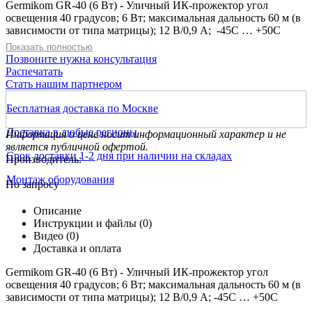
Germikom GR-40 (6 Вт) - Уличный ИК-прожектор угол
освещения 40 градусов; 6 Вт; максимальная дальность 60 м (в
зависимости от типа матрицы); 12 В/0,9 А; -45С … +50С
Показать полностью
Позвоните нужна консультация
Распечатать
Стать нашим партнером
Бесплатная доставка по Москве
Доставка в любые регионы
Информация о цене носит информационный характер и не
является публичной офертой.
Срок доставки 1-2 дня при наличии на складах
Производитель:
Монтаж оборудования
По запросу
Описание
Инструкции и файлы (0)
Видео (0)
Доставка и оплата
Germikom GR-40 (6 Вт) - Уличный ИК-прожектор угол
освещения 40 градусов; 6 Вт; максимальная дальность 60 м (в
зависимости от типа матрицы); 12 В/0,9 А; -45С … +50С