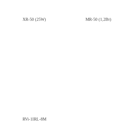
XR-50 (25W)
MR-50 (1,2Вт)
RVi-1IRL-8M