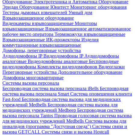
Оборудование Электротехника и Автоматика
Оборудование
Эридан
Оборудование Юнитест
Мониторинг оборудования
Тестеры дымовых извещателей
Умный дом
Взрывозащищенное оборудование
Видеокамеры взрывозащищенные
Мониторы
взрывозащищенные
Взрывозащищенное автоматизированное
рабочее место оператора
Термокожухи взрывозащищенные
Взрывозащищенные ИК-прожекторы
Изделия
коммутационные взрывозащищенные
Домофоны, переговорные устройства
Аудиодомофоны IP
Видеодомофоны IP
Аудиодомофоны
аналоговые
Видеодомофоны аналоговые
Беспроводные
видеодомофоны
Комплекты видеодомофонов
Видеоглазки
Переговорные устройства
Дополнительное оборудование
Домофоны многоквартирные
Системы вызова персонала
Беспроводная система вызова персонала iBells
Беспроводная
система вызова персонала Smart
Система оповещения клиента
Fast-food
Беспроводная система вызова для медицинских
учреждений Medbells
Беспроводная система вызова для
медицинских учреждений Medbeep
Беспроводная система
вызова персонала Tantos
Проводная голосовая система вызова
для медицинских учреждений Medbells
Система вызова для
инвалидов (программа "Доступная среда")
Системы связи и
вызова GETCALL
Системы связи и вызова Hostcall