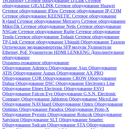
Technology
Сетевое оборудование D-Link
Сетевое
оборудование GIGALINK
Сетевое оборудование Huawei
Сетевое оборудование iFlow
Сетевое оборудование IP-COM
Сетевое оборудование KEENETIC
Сетевое оборудование
Kyland
Сетевое оборудование Mercusys
Сетевое оборудование
MikroTik
Сетевое оборудование Netis
Сетевое оборудование
NSGate
Сетевое оборудование Ruijie
Сетевое оборудование
Tenda
Сетевое оборудование Todaair
Сетевое оборудование
TP-Link
Сетевое оборудование Ubiquiti
Оборудование Тахион
Оптические медиаконвертеры
SFP модули
Удлинители
Ethernet, PoE
Удлинители HDMI LENKENG
Дополнительное
оборудование
Охранно-пожарное оборудование
Оборудование Ademco
Оборудование Ajax
Оборудование
ATIS
Оборудование Aupax
Оборудование AX PRO
Оборудование CQR
Оборудование CROW
Оборудование
Dahua
Оборудование DSC
Оборудование Electronics Line
Оборудование Elmes Electronic
Оборудование ESVI
Оборудование Falcon Eye
Оборудование G.S.N. Electronic
Company
Оборудование Jablotron
Оборудование MicroLine
Оборудование NAVIgard
Оборудование Optex
Оборудование
Optimus
Оборудование Paradox
Оборудование Proto-X
Оборудование Pyronix
Оборудование Roiscok
Оборудование
Satvision
Оборудование SLT
Оборудование Smartec
Оборудование Ssdcam
Оборудование STA
Оборудование