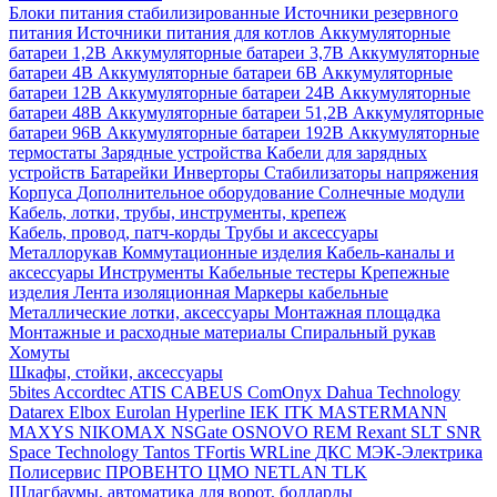
Блоки питания стабилизированные
Источники резервного
питания
Источники питания для котлов
Аккумуляторные
батареи 1,2В
Аккумуляторные батареи 3,7В
Аккумуляторные
батареи 4В
Аккумуляторные батареи 6В
Аккумуляторные
батареи 12В
Аккумуляторные батареи 24В
Аккумуляторные
батареи 48В
Аккумуляторные батареи 51,2В
Аккумуляторные
батареи 96В
Аккумуляторные батареи 192В
Аккумуляторные
термостаты
Зарядные устройства
Кабели для зарядных
устройств
Батарейки
Инверторы
Стабилизаторы напряжения
Корпуса
Дополнительное оборудование
Солнечные модули
Кабель, лотки, трубы, инструменты, крепеж
Кабель, провод, патч-корды
Трубы и аксессуары
Металлорукав
Коммутационные изделия
Кабель-каналы и
аксессуары
Инструменты
Кабельные тестеры
Крепежные
изделия
Лента изоляционная
Маркеры кабельные
Металлические лотки, аксессуары
Монтажная площадка
Монтажные и расходные материалы
Спиральный рукав
Хомуты
Шкафы, стойки, аксессуары
5bites
Accordtec
ATIS
CABEUS
ComOnyx
Dahua Technology
Datarex
Elbox
Eurolan
Hyperline
IEK
ITK
MASTERMANN
MAXYS
NIKOMAX
NSGate
OSNOVO
REM
Rexant
SLT
SNR
Space Technology
Tantos
TFortis
WRLine
ДКС
МЭК-Электрика
Полисервис
ПРОВЕНТО
ЦМО
NETLAN
TLK
Шлагбаумы, автоматика для ворот, болларды