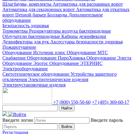
Шлагбаумы, комплекты
Автоматика для распашных ворот
Автоматика для секционных ворот
Автоматика для откатных
ворот
Цепной барьер
Болларды
Дополнительное
оборудование
Безопасность здоровья
Термометры
Рециркуляторы воздуха бактерицидные
Облучатели бактерицидные
Кабины дезинфекции
Дезинфекторы для рук
Аксессуары безопасности здоровья
Пожаротушение
Оборудование Источник плюс
Оборудование МТС
Снабжение
Оборудование ПироХимика
Оборудование Элеста
Оборудование Эпотос
Оборудование ЭТЕРНИС
Электрооборудование
Светотехническое оборудование
Устройства защитного
отключения
Электротехнические изделия
Электроустановочные изделия
+7 (800) 550-50-60
+7 (495) 369-60-17
Найти
Введите логин
Введите пароль
Войти
Регистрация