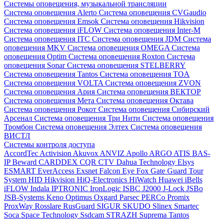
Системы оповещения, музыкальной трансляции
Система оповещения Alerto
Система оповещения CVGaudio
Система оповещения Emsok
Система оповещения Hikvision
Система оповещения iFLOW
Система оповещения Inter-M
Система оповещения ITC
Система оповещения JDM
Система
оповещения MKV
Система оповещения OMEGA
Система
оповещения Optim
Система оповещения Roxton
Система
оповещения Sonar
Система оповещения STELBERRY
Система оповещения Tantos
Система оповещения TOA
Система оповещения VOLTA
Система оповещения ZVON
Система оповещения Ария
Система оповещения ВЕКТОР
Система оповещения Мета
Система оповещения Октава
Система оповещения Рокот
Система оповещения Сибирский
Арсенал
Система оповещения Три Нити
Система оповещения
Тромбон
Система оповещения Элтех
Система оповещения
ВИСТЛ
Системы контроля доступа
AccordTec
Activision
Akuvox
ANVIZ
Apollo
ARGO
ATIS
BAS-
IP
Beward
CARDDEX
CQR
CTV
Dahua Technology
Elsys
ESMART
EverAccess
Exsnet
Falcon Eye
Fox
Gate
Guard Tour
System
HID
Hikvision
HiQ-Electronics
HiWatch
Huawei
iBells
iFLOW
Indala
IPTRONIC
IronLogic
ISBC
J2000
J-Lock
JSBo
JSB-Systems
Keno
Optimus
Oxgard
Parsec
PERCo
Promix
ProxWay
Rosslare
RusGuard
SIGUR
SKUDO
Slinex
Smartec
Soca
Space Technology
Ssdcam
STRAZH
Suprema
Tantos