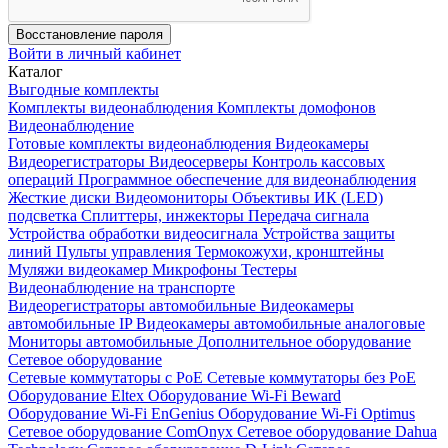
Восстановление пароля
Войти в личный кабинет
Каталог
Выгодные комплекты
Комплекты видеонаблюдения
Комплекты домофонов
Видеонаблюдение
Готовые комплекты видеонаблюдения
Видеокамеры
Видеорегистраторы
Видеосерверы
Контроль кассовых
операций
Программное обеспечение для видеонаблюдения
Жесткие диски
Видеомониторы
Объективы
ИК (LED)
подсветка
Сплиттеры, инжекторы
Передача сигнала
Устройства обработки видеосигнала
Устройства защиты
линий
Пульты управления
Термокожухи, кронштейны
Муляжи видеокамер
Микрофоны
Тестеры
Видеонаблюдение на транспорте
Видеорегистраторы автомобильные
Видеокамеры
автомобильные IP
Видеокамеры автомобильные аналоговые
Мониторы автомобильные
Дополнительное оборудование
Сетевое оборудование
Сетевые коммутаторы с РоЕ
Сетевые коммутаторы без РоЕ
Оборудование Eltex
Оборудование Wi-Fi Beward
Оборудование Wi-Fi EnGenius
Оборудование Wi-Fi Optimus
Сетевое оборудование ComOnyx
Сетевое оборудование Dahua