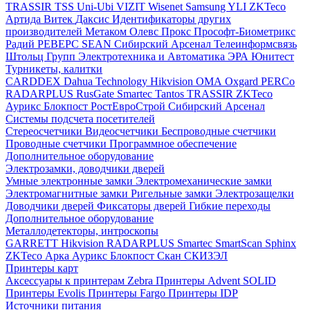
TRASSIR
TSS
Uni-Ubi
VIZIT
Wisenet Samsung
YLI
ZKTeco
Артида
Витек
Даксис
Идентификаторы других
производителей
Метаком
Олевс
Прокс
Прософт-Биометрикс
Радий
РЕВЕРС
SEAN
Сибирский Арсенал
Телеинформсвязь
Штольц Групп
Электротехника и Автоматика
ЭРА
Юнитест
Турникеты, калитки
CARDDEX
Dahua Technology
Hikvision
ОМА
Oxgard
PERCo
RADARPLUS
RusGate
Smartec
Tantos
TRASSIR
ZKTeco
Аурикс
Блокпост
РостЕвроСтрой
Сибирский Арсенал
Системы подсчета посетителей
Стереосчетчики
Видеосчетчики
Беспроводные счетчики
Проводные счетчики
Программное обеспечение
Дополнительное оборудование
Электрозамки, доводчики дверей
Умные электронные замки
Электромеханические замки
Электромагнитные замки
Ригельные замки
Электрозащелки
Доводчики дверей
Фиксаторы дверей
Гибкие переходы
Дополнительное оборудование
Металлодетекторы, интроскопы
GARRETT
Hikvision
RADARPLUS
Smartec
SmartScan
Sphinx
ZKTeco
Арка
Аурикс
Блокпост
Скан
СКИЗЭЛ
Принтеры карт
Аксессуары к принтерам Zebra
Принтеры Advent SOLID
Принтеры Evolis
Принтеры Fargo
Принтеры IDP
Источники питания