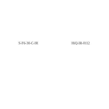
S-F6-30-C-IR
HiQ-IR-0112