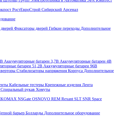
зь
Штольц Групп
Электротехника и Автоматика
ЭРА
Юнитест
окпост
РостЕвроСтрой
Сибирский Арсенал
удование
 дверей
Фиксаторы дверей
Гибкие переходы
Дополнительное
2В
Аккумуляторные батареи 3,7В
Аккумуляторные батареи 4В
яторные батареи 51,2В
Аккумуляторные батареи 96В
верторы
Стабилизаторы напряжения
Корпуса
Дополнительное
енты
Кабельные тестеры
Крепежные изделия
Лента
ы
Спиральный рукав
Хомуты
IKOMAX
NSGate
OSNOVO
REM
Rexant
SLT
SNR
Space
епной барьер
Болларды
Дополнительное оборудование