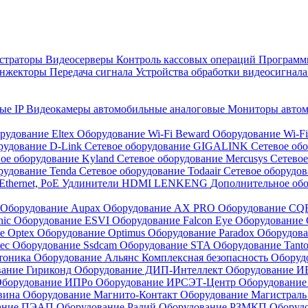
страторы
Видеосерверы
Контроль кассовых операций
Программн
инжекторы
Передача сигнала
Устройства обработки видеосигнал
ые IP
Видеокамеры автомобильные аналоговые
Мониторы авто
рудование Eltex
Оборудование Wi-Fi Beward
Оборудование Wi-F
рудование D-Link
Сетевое оборудование GIGALINK
Сетевое об
ое оборудование Kyland
Сетевое оборудование Mercusys
Сетевое
рудование Tenda
Сетевое оборудование Todaair
Сетевое оборудо
Ethernet, PoE
Удлинители HDMI LENKENG
Дополнительное об
Оборудование Aupax
Оборудование AX PRO
Оборудование C
nic
Оборудование ESVI
Оборудование Falcon Eye
Оборудование G
е Optex
Оборудование Optimus
Оборудование Paradox
Оборудова
tec
Оборудование Ssdcam
Оборудование STA
Оборудование Tant
тоника
Оборудование Альянс Комплексная безопасность
Оборуд
вание Гириконд
Оборудование ДИП-Интеллект
Оборудование И
борудование ИПРо
Оборудование ИРСЭТ-Центр
Оборудование
вина
Оборудование Магнито-Контакт
Оборудование Магистрал
вание ПЭАП
Оборудование Радий
Оборудование РЗМКП
Оборуд