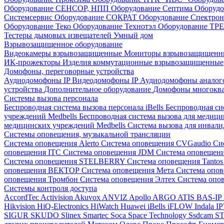
Оборудование СЕНСОР, НПП
Оборудование Септима
Оборудо
Системсервис
Оборудование СОКРАТ
Оборудование Спектр
Оборудование Теко
Оборудование Технотэл
Оборудование ТР
Тестеры дымовых извещателей
Умный дом
Взрывозащищенное оборудование
Видеокамеры взрывозащищенные
Мониторы взрывозащищен
ИК-прожекторы
Изделия коммутационные взрывозащищенные
Домофоны, переговорные устройства
Аудиодомофоны IP
Видеодомофоны IP
Аудиодомофоны анало
устройства
Дополнительное оборудование
Домофоны многокв
Системы вызова персонала
Беспроводная система вызова персонала iBells
Беспроводная си
учреждений Medbells
Беспроводная система вызова для медиц
медицинских учреждений Medbells
Система вызова для инвали
Системы оповещения, музыкальной трансляции
Система оповещения Alerto
Система оповещения CVGaudio
Си
оповещения ITC
Система оповещения JDM
Система оповеще
Система оповещения STELBERRY
Система оповещения Tanto
оповещения ВЕКТОР
Система оповещения Мета
Система опо
оповещения Тромбон
Система оповещения Элтех
Система оп
Системы контроля доступа
AccordTec
Activision
Akuvox
ANVIZ
Apollo
ARGO
ATIS
BAS-IP
Hikvision
HiQ-Electronics
HiWatch
Huawei
iBells
iFLOW
Indala
I
SIGUR
SKUDO
Slinex
Smartec
Soca
Space Technology
Ssdcam
S