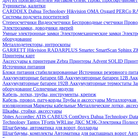
других производителей
Метаком
Олевс
Прокс
Прософт-Биоме
Турникеты, калитки
CARDDEX
Dahua Technology
Hikvision
ОМА
Oxgard
PERCo
R
Системы подсчета посетителей
Стереосчетчики
Видеосчетчики
Беспроводные счетчики
Прово
Электрозамки, доводчики дверей
Умные электронные замки
Электромеханические замки
Электр
оборудование
Металлодетекторы, интроскопы
GARRETT
Hikvision
RADARPLUS
Smartec
SmartScan
Sphinx
Z
Принтеры карт
Аксессуары к принтерам Zebra
Принтеры Advent SOLID
Принт
Источники питания
Блоки питания стабилизированные
Источники резервного пит
Аккумуляторные батареи 6В
Аккумуляторные батареи 12В
Акк
Аккумуляторные батареи 192В
Аккумуляторные термостаты
За
оборудование
Солнечные модули
Кабель, лотки, трубы, инструменты, крепеж
Кабель, провод, патч-корды
Трубы и аксессуары
Металлорукав
изоляционная
Маркеры кабельные
Металлические лотки, аксе
Шкафы, стойки, аксессуары
5bites
Accordtec
ATIS
CABEUS
ComOnyx
Dahua Technology
Dat
Technology
Tantos
TFortis
WRLine
ДКС
МЭК-Электрика
Полис
Шлагбаумы, автоматика для ворот, болларды
Шлагбаумы, комплекты
Автоматика для распашных ворот
Авто