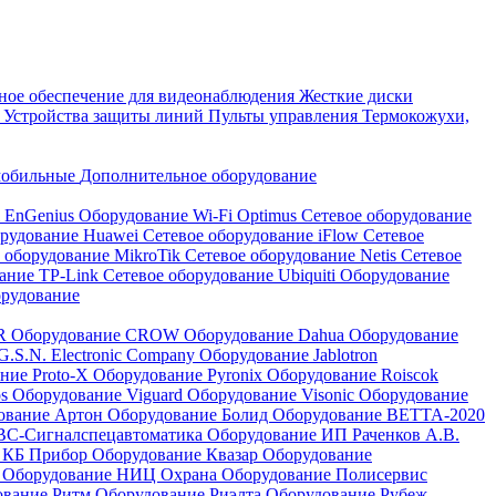
ое обеспечение для видеонаблюдения
Жесткие диски
а
Устройства защиты линий
Пульты управления
Термокожухи,
мобильные
Дополнительное оборудование
i EnGenius
Оборудование Wi-Fi Optimus
Сетевое оборудование
орудование Huawei
Сетевое оборудование iFlow
Сетевое
 оборудование MikroTik
Сетевое оборудование Netis
Сетевое
вание TP-Link
Сетевое оборудование Ubiquiti
Оборудование
орудование
QR
Оборудование CROW
Оборудование Dahua
Оборудование
.S.N. Electronic Company
Оборудование Jablotron
ние Proto-X
Оборудование Pyronix
Оборудование Roiscok
os
Оборудование Viguard
Оборудование Visonic
Оборудование
ование Артон
Оборудование Болид
Оборудование ВЕТТА-2020
ВС-Сигналспецавтоматика
Оборудование ИП Раченков А.В.
 КБ Прибор
Оборудование Квазар
Оборудование
ь
Оборудование НИЦ Охрана
Оборудование Полисервис
ование Ритм
Оборудование Риэлта
Оборудование Рубеж