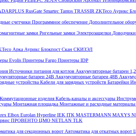
трикс
Радий
РЕВЕРС
SEAN
Сибирский Арсенал
Телеинформсвя
ADARPLUS
RusGate
Smartec
Tantos
TRASSIR
ZKTeco
Аурикс
Бл
дные счетчики
Программное обеспечение
Дополнительное обор
омагнитные замки
Ригельные замки
Электрозащелки
Доводчики
KTeco
Арка
Аурикс
Блокпост
Скан
СКИЗЭЛ
еры Evolis
Принтеры Fargo
Принтеры IDP
ания
Источники питания для котлов
Аккумуляторные батареи 1,
умуляторные батареи 24В
Аккумуляторные батареи 48В
Аккумул
рядные устройства
Кабели для зарядных устройств
Батарейки
Ин
Коммутационные изделия
Кабель-каналы и аксессуары
Инструм
ссуары
Монтажная площадка
Монтажные и расходные материал
arex
Elbox
Eurolan
Hyperline
IEK
ITK
MASTERMANN
MAXYS
N
ервис
ПРОВЕНТО
ЦМО
NETLAN
TLK
матика для секционных ворот
Автоматика для откатных ворот
Ц