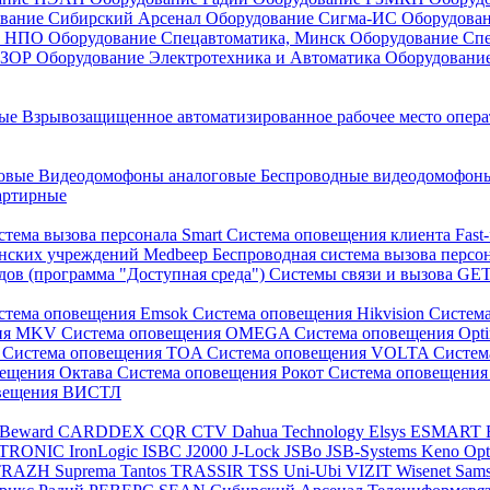
вание Сибирский Арсенал
Оборудование Сигма-ИС
Оборудова
он НПО
Оборудование Спецавтоматика, Минск
Оборудование Сп
ЕЗОР
Оборудование Электротехника и Автоматика
Оборудовани
ные
Взрывозащищенное автоматизированное рабочее место опер
говые
Видеодомофоны аналоговые
Беспроводные видеодомофо
артирные
стема вызова персонала Smart
Система оповещения клиента Fast
инских учреждений Medbeep
Беспроводная система вызова персо
дов (программа "Доступная среда")
Системы связи и вызова G
стема оповещения Emsok
Система оповещения Hikvision
Систем
ния MKV
Система оповещения OMEGA
Система оповещения Opt
s
Система оповещения TOA
Система оповещения VOLTA
Систе
вещения Октава
Система оповещения Рокот
Система оповещения
овещения ВИСТЛ
Beward
CARDDEX
CQR
CTV
Dahua Technology
Elsys
ESMART
PTRONIC
IronLogic
ISBC
J2000
J-Lock
JSBo
JSB-Systems
Keno
Op
TRAZH
Suprema
Tantos
TRASSIR
TSS
Uni-Ubi
VIZIT
Wisenet Sam