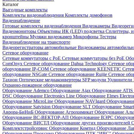
Каталог
Выгодные комплекты
Комплекты видеонаблюдения
Комплекты домофонов
Видеонаблюдение
Готовые комплекты видеонаблюдения
Видеокамеры
Видеореги
Видеомониторы
Объективы
ИК (LED) подсветка
Сплиттеры, 
кронштейны
Муляжи видеокамер
Микрофоны
Тестеры
Видеонаблюдение на транспорте
Видеорегистраторы автомобильные
Видеокамеры автомобильн
Сетевое оборудование
Сетевые коммутаторы с РоЕ
Сетевые коммутаторы без РоЕ
Обо
ComOnyx
Сетевое оборудование Dahua Technology
Сетевое обо
оборудование IP-COM
Сетевое оборудование KEENETIC
Сетев
оборудование NSGate
Сетевое оборудование Ruijie
Сетевое обо
Тахион
Оптические медиаконвертеры
SFP модули
Удлинители 
Охранно-пожарное оборудование
Оборудование Ademco
Оборудование Ajax
Оборудование ATIS
DSC
Оборудование Electronics Line
Оборудование Elmes Electro
Оборудование MicroLine
Оборудование NAVIgard
Оборудовани
Оборудование Satvision
Оборудование SLT
Оборудование Smar
Аврора-БиНиБ
Оборудование Агрохимикат
Оборудование Аль
Оборудование ВС-ВЕКТОР-АП
Оборудование ВЭРС
Оборудо
Оборудование ВИСТЛ
Оборудование других производителей
О
Комплектстройсервис
Оборудование Комтид
Оборудование Ла
Оборудование Проксима
Оборудование ПТК "ИВС"
Оборудо