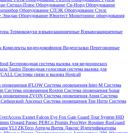
ние Сигнал-Плюс
Оборудование Си-Норд
Оборудование
ецприбор
Оборудование СПЭК
Оборудование Стелс
е Эридан
Оборудование Юнитест
Мониторинг оборудования
атора
Термокожухи взрывозащищенные
Взрывозащищенные
ны
Комплекты видеодомофонов
Видеоглазки
Переговорные
-food
Беспроводная система вызова для медицинских
нала Tantos
Проводная голосовая система вызова для
ETCALL
Системы связи и вызова Hostcall
а оповещения iFLOW
Система оповещения Inter-M
Система
im
Система оповещения Roxton
Система оповещения Sonar
ма оповещения ZVON
Система оповещения Ария
Система
 Сибирский Арсенал
Система оповещения Три Нити
Система
EverAccess
Exsnet
Falcon Eye
Fox
Gate
Guard Tour System
HID
timus
Oxgard
Parsec
PERCo
Promix
ProxWay
Rosslare
RusGuard
sung
YLI
ZKTeco
Артида
Витек
Даксис
Идентификаторы