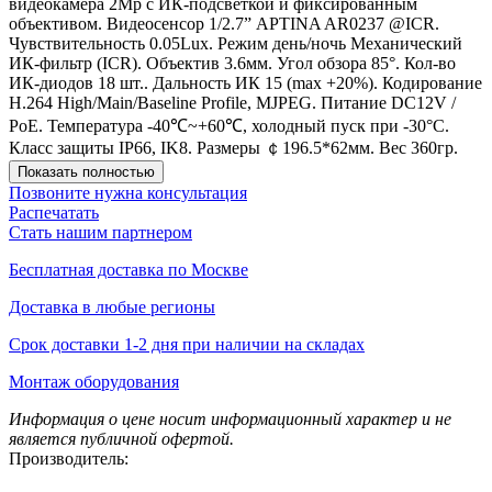
видеокамера 2Mp с ИК-подсветкой и фиксированным
объективом. Видеосенсор 1/2.7” APTINA AR0237 @ICR.
Чувствительность 0.05Lux. Режим день/ночь Механический
ИК-фильтр (ICR). Объектив 3.6мм. Угол обзора 85°. Кол-во
ИК-диодов 18 шт.. Дальность ИК 15 (max +20%). Кодирование
H.264 High/Main/Baseline Profile, MJPEG. Питание DC12V /
PoE. Температура -40℃~+60℃, холодный пуск при -30°C.
Класс защиты IP66, IK8. Размеры ￠196.5*62мм. Вес 360гр.
Показать полностью
Позвоните нужна консультация
Распечатать
Стать нашим партнером
Бесплатная доставка по Москве
Доставка в любые регионы
Срок доставки 1-2 дня при наличии на складах
Монтаж оборудования
Информация о цене носит информационный характер и не
является публичной офертой.
Производитель: