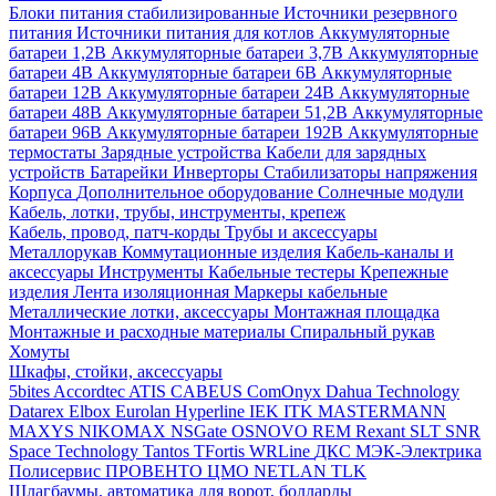
Блоки питания стабилизированные
Источники резервного
питания
Источники питания для котлов
Аккумуляторные
батареи 1,2В
Аккумуляторные батареи 3,7В
Аккумуляторные
батареи 4В
Аккумуляторные батареи 6В
Аккумуляторные
батареи 12В
Аккумуляторные батареи 24В
Аккумуляторные
батареи 48В
Аккумуляторные батареи 51,2В
Аккумуляторные
батареи 96В
Аккумуляторные батареи 192В
Аккумуляторные
термостаты
Зарядные устройства
Кабели для зарядных
устройств
Батарейки
Инверторы
Стабилизаторы напряжения
Корпуса
Дополнительное оборудование
Солнечные модули
Кабель, лотки, трубы, инструменты, крепеж
Кабель, провод, патч-корды
Трубы и аксессуары
Металлорукав
Коммутационные изделия
Кабель-каналы и
аксессуары
Инструменты
Кабельные тестеры
Крепежные
изделия
Лента изоляционная
Маркеры кабельные
Металлические лотки, аксессуары
Монтажная площадка
Монтажные и расходные материалы
Спиральный рукав
Хомуты
Шкафы, стойки, аксессуары
5bites
Accordtec
ATIS
CABEUS
ComOnyx
Dahua Technology
Datarex
Elbox
Eurolan
Hyperline
IEK
ITK
MASTERMANN
MAXYS
NIKOMAX
NSGate
OSNOVO
REM
Rexant
SLT
SNR
Space Technology
Tantos
TFortis
WRLine
ДКС
МЭК-Электрика
Полисервис
ПРОВЕНТО
ЦМО
NETLAN
TLK
Шлагбаумы, автоматика для ворот, болларды