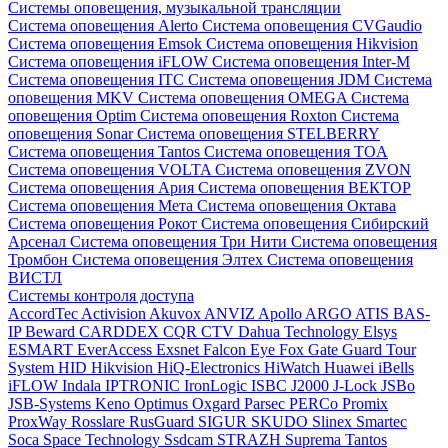
Системы оповещения, музыкальной трансляции
Система оповещения Alerto
Система оповещения CVGaudio
Система оповещения Emsok
Система оповещения Hikvision
Система оповещения iFLOW
Система оповещения Inter-M
Система оповещения ITC
Система оповещения JDM
Система
оповещения MKV
Система оповещения OMEGA
Система
оповещения Optim
Система оповещения Roxton
Система
оповещения Sonar
Система оповещения STELBERRY
Система оповещения Tantos
Система оповещения TOA
Система оповещения VOLTA
Система оповещения ZVON
Система оповещения Ария
Система оповещения ВЕКТОР
Система оповещения Мета
Система оповещения Октава
Система оповещения Рокот
Система оповещения Сибирский
Арсенал
Система оповещения Три Нити
Система оповещения
Тромбон
Система оповещения Элтех
Система оповещения
ВИСТЛ
Системы контроля доступа
AccordTec
Activision
Akuvox
ANVIZ
Apollo
ARGO
ATIS
BAS-
IP
Beward
CARDDEX
CQR
CTV
Dahua Technology
Elsys
ESMART
EverAccess
Exsnet
Falcon Eye
Fox
Gate
Guard Tour
System
HID
Hikvision
HiQ-Electronics
HiWatch
Huawei
iBells
iFLOW
Indala
IPTRONIC
IronLogic
ISBC
J2000
J-Lock
JSBo
JSB-Systems
Keno
Optimus
Oxgard
Parsec
PERCo
Promix
ProxWay
Rosslare
RusGuard
SIGUR
SKUDO
Slinex
Smartec
Soca
Space Technology
Ssdcam
STRAZH
Suprema
Tantos