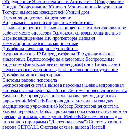
Оборудование Электротехника и Автоматика
Оборудование
Эридан
Оборудование Юнитест
Мониторинг оборудования
Тестеры дымовых извещателей
Умный дом
Взрывозащищенное оборудование
Видеокамеры взрывозащищенные
Мониторы
взрывозащищенные
Взрывозащищенное автоматизированное
рабочее место оператора
Термокожухи взрывозащищенные
Взрывозащищенные ИК-прожекторы
Изделия
коммутационные взрывозащищенные
Домофоны, переговорные устройства
Аудиодомофоны IP
Видеодомофоны IP
Аудиодомофоны
аналоговые
Видеодомофоны аналоговые
Беспроводные
видеодомофоны
Комплекты видеодомофонов
Видеоглазки
Переговорные устройства
Дополнительное оборудование
Домофоны многоквартирные
Системы вызова персонала
Беспроводная система вызова персонала iBells
Беспроводная
система вызова персонала Smart
Система оповещения клиента
Fast-food
Беспроводная система вызова для медицинских
учреждений Medbells
Беспроводная система вызова для
медицинских учреждений Medbeep
Беспроводная система
вызова персонала Tantos
Проводная голосовая система вызова
для медицинских учреждений Medbells
Система вызова для
инвалидов (программа "Доступная среда")
Системы связи и
вызова GETCALL
Системы связи и вызова Hostcall