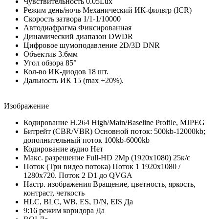
Чувствительность 0.05Lux
Режим день/ночь Механический ИК-фильтр (ICR)
Скорость затвора 1/1-1/10000
Автодиафрагма Фиксированная
Динамический диапазон DWDR
Цифровое шумоподавление 2D/3D DNR
Объектив 3.6мм
Угол обзора 85°
Кол-во ИК-диодов 18 шт.
Дальность ИК 15 (max +20%).
Изображение
Кодирование H.264 High/Main/Baseline Profile, MJPEG
Битрейт (CBR/VBR) Основной поток: 500kb-12000kb;
дополнительный поток 100kb-6000kb
Кодирование аудио Нет
Макс. разрешение Full-HD 2Mp (1920x1080) 25к/с
Поток (Три видео потока) Поток 1 1920x1080 /
1280x720. Поток 2 D1 до QVGA
Настр. изображения Вращение, цветность, яркость,
контраст, четкость
HLC, BLC, WB, ES, D/N, EIS Да
9:16 режим коридора Да