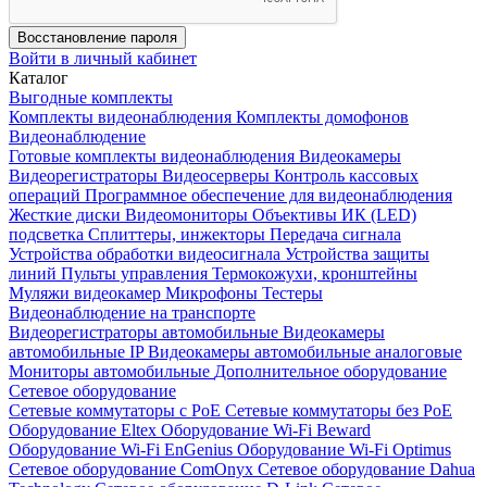
Восстановление пароля
Войти в личный кабинет
Каталог
Выгодные комплекты
Комплекты видеонаблюдения
Комплекты домофонов
Видеонаблюдение
Готовые комплекты видеонаблюдения
Видеокамеры
Видеорегистраторы
Видеосерверы
Контроль кассовых
операций
Программное обеспечение для видеонаблюдения
Жесткие диски
Видеомониторы
Объективы
ИК (LED)
подсветка
Сплиттеры, инжекторы
Передача сигнала
Устройства обработки видеосигнала
Устройства защиты
линий
Пульты управления
Термокожухи, кронштейны
Муляжи видеокамер
Микрофоны
Тестеры
Видеонаблюдение на транспорте
Видеорегистраторы автомобильные
Видеокамеры
автомобильные IP
Видеокамеры автомобильные аналоговые
Мониторы автомобильные
Дополнительное оборудование
Сетевое оборудование
Сетевые коммутаторы с РоЕ
Сетевые коммутаторы без РоЕ
Оборудование Eltex
Оборудование Wi-Fi Beward
Оборудование Wi-Fi EnGenius
Оборудование Wi-Fi Optimus
Сетевое оборудование ComOnyx
Сетевое оборудование Dahua