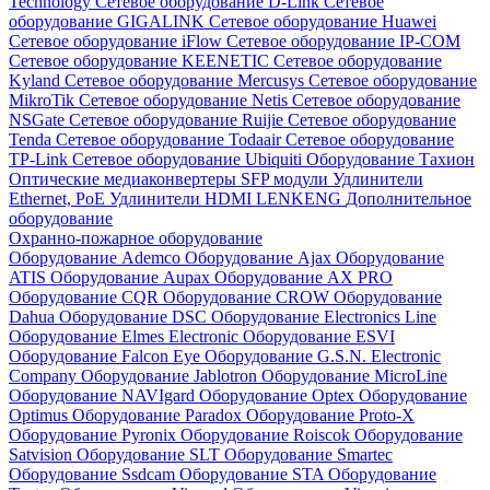
Technology
Сетевое оборудование D-Link
Сетевое
оборудование GIGALINK
Сетевое оборудование Huawei
Сетевое оборудование iFlow
Сетевое оборудование IP-COM
Сетевое оборудование KEENETIC
Сетевое оборудование
Kyland
Сетевое оборудование Mercusys
Сетевое оборудование
MikroTik
Сетевое оборудование Netis
Сетевое оборудование
NSGate
Сетевое оборудование Ruijie
Сетевое оборудование
Tenda
Сетевое оборудование Todaair
Сетевое оборудование
TP-Link
Сетевое оборудование Ubiquiti
Оборудование Тахион
Оптические медиаконвертеры
SFP модули
Удлинители
Ethernet, PoE
Удлинители HDMI LENKENG
Дополнительное
оборудование
Охранно-пожарное оборудование
Оборудование Ademco
Оборудование Ajax
Оборудование
ATIS
Оборудование Aupax
Оборудование AX PRO
Оборудование CQR
Оборудование CROW
Оборудование
Dahua
Оборудование DSC
Оборудование Electronics Line
Оборудование Elmes Electronic
Оборудование ESVI
Оборудование Falcon Eye
Оборудование G.S.N. Electronic
Company
Оборудование Jablotron
Оборудование MicroLine
Оборудование NAVIgard
Оборудование Optex
Оборудование
Optimus
Оборудование Paradox
Оборудование Proto-X
Оборудование Pyronix
Оборудование Roiscok
Оборудование
Satvision
Оборудование SLT
Оборудование Smartec
Оборудование Ssdcam
Оборудование STA
Оборудование