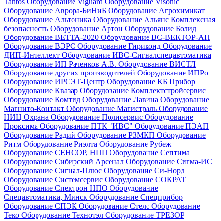
Tantos
Оборудование Viguard
Оборудование Visonic
Оборудование Аврора-БиНиБ
Оборудование Агрохимикат
Оборудование Альтоника
Оборудование Альянс Комплексная
безопасность
Оборудование Артон
Оборудование Болид
Оборудование ВЕТТА-2020
Оборудование ВС-ВЕКТОР-АП
Оборудование ВЭРС
Оборудование Гириконд
Оборудование
ДИП-Интеллект
Оборудование ИВС-Сигналспецавтоматика
Оборудование ИП Раченков А.В.
Оборудование ВИСТЛ
Оборудование других производителей
Оборудование ИПРо
Оборудование ИРСЭТ-Центр
Оборудование КБ Прибор
Оборудование Квазар
Оборудование Комплектстройсервис
Оборудование Комтид
Оборудование Лавина
Оборудование
Магнито-Контакт
Оборудование Магистраль
Оборудование
НИЦ Охрана
Оборудование Полисервис
Оборудование
Проксима
Оборудование ПТК "ИВС"
Оборудование ПЭАП
Оборудование Радий
Оборудование РЗМКП
Оборудование
Ритм
Оборудование Риэлта
Оборудование Рубеж
Оборудование СЕНСОР, НПП
Оборудование Септима
Оборудование Сибирский Арсенал
Оборудование Сигма-ИС
Оборудование Сигнал-Плюс
Оборудование Си-Норд
Оборудование Системсервис
Оборудование СОКРАТ
Оборудование Спектрон НПО
Оборудование
Спецавтоматика, Минск
Оборудование Спецприбор
Оборудование СПЭК
Оборудование Стелс
Оборудование
Теко
Оборудование Технотэл
Оборудование ТРЕЗОР