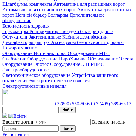
Шлагбаумы, комплекты
Автоматика для распашных ворот
Автоматика для секционных ворот
Автоматика для откатных
ворот
Цепной барьер
Болларды
Дополнительное
оборудование
Безопасность здоровья
Термометры
Рециркуляторы воздуха бактерицидные
Облучатели бактерицидные
Кабины дезинфекции
Дезинфекторы для рук
Аксессуары безопасности здоровья
Пожаротушение
Оборудование Источник плюс
Оборудование МТС
Снабжение
Оборудование ПироХимика
Оборудование Элеста
Оборудование Эпотос
Оборудование ЭТЕРНИС
Электрооборудование
Светотехническое оборудование
Устройства защитного
отключения
Электротехнические изделия
Электроустановочные изделия
+7 (800) 550-50-60
+7 (495) 369-60-17
Найти
Введите логин
Введите пароль
Войти
Регистрация