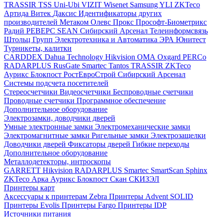
TRASSIR
TSS
Uni-Ubi
VIZIT
Wisenet Samsung
YLI
ZKTeco
Артида
Витек
Даксис
Идентификаторы других
производителей
Метаком
Олевс
Прокс
Прософт-Биометрикс
Радий
РЕВЕРС
SEAN
Сибирский Арсенал
Телеинформсвязь
Штольц Групп
Электротехника и Автоматика
ЭРА
Юнитест
Турникеты, калитки
CARDDEX
Dahua Technology
Hikvision
ОМА
Oxgard
PERCo
RADARPLUS
RusGate
Smartec
Tantos
TRASSIR
ZKTeco
Аурикс
Блокпост
РостЕвроСтрой
Сибирский Арсенал
Системы подсчета посетителей
Стереосчетчики
Видеосчетчики
Беспроводные счетчики
Проводные счетчики
Программное обеспечение
Дополнительное оборудование
Электрозамки, доводчики дверей
Умные электронные замки
Электромеханические замки
Электромагнитные замки
Ригельные замки
Электрозащелки
Доводчики дверей
Фиксаторы дверей
Гибкие переходы
Дополнительное оборудование
Металлодетекторы, интроскопы
GARRETT
Hikvision
RADARPLUS
Smartec
SmartScan
Sphinx
ZKTeco
Арка
Аурикс
Блокпост
Скан
СКИЗЭЛ
Принтеры карт
Аксессуары к принтерам Zebra
Принтеры Advent SOLID
Принтеры Evolis
Принтеры Fargo
Принтеры IDP
Источники питания