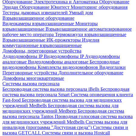
Оборудование Электротехника и Автоматика
Оборудование
Эридан
Оборудование Юнитест
Мониторинг оборудования
Тестеры дымовых извещателей
Умный дом
Взрывозащищенное оборудование
Видеокамеры взрывозащищенные
Мониторы
взрывозащищенные
Взрывозащищенное автоматизированное
рабочее место оператора
Термокожухи взрывозащищенные
Взрывозащищенные ИК-прожекторы
Изделия
коммутационные взрывозащищенные
Домофоны, переговорные устройства
Аудиодомофоны IP
Видеодомофоны IP
Аудиодомофоны
аналоговые
Видеодомофоны аналоговые
Беспроводные
видеодомофоны
Комплекты видеодомофонов
Видеоглазки
Переговорные устройства
Дополнительное оборудование
Домофоны многоквартирные
Системы вызова персонала
Беспроводная система вызова персонала iBells
Беспроводная
система вызова персонала Smart
Система оповещения клиента
Fast-food
Беспроводная система вызова для медицинских
учреждений Medbells
Беспроводная система вызова для
медицинских учреждений Medbeep
Беспроводная система
вызова персонала Tantos
Проводная голосовая система вызова
для медицинских учреждений Medbells
Система вызова для
инвалидов (программа "Доступная среда")
Системы связи и
вызова GETCALL
Системы связи и вызова Hostcall