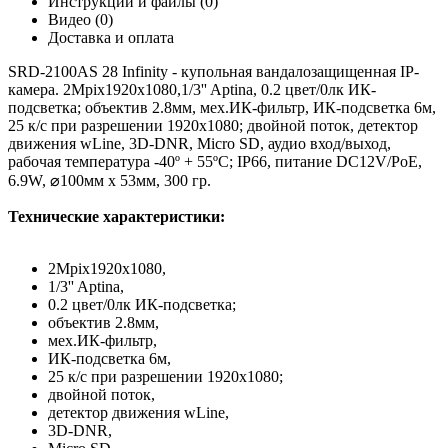
Инструкции и файлы (0)
Видео (0)
Доставка и оплата
SRD-2100AS 28 Infinity - купольная вандалозащищенная IP-
камера. 2Mpix1920x1080,1/3'' Aptina, 0.2 цвет/0лк ИК-
подсветка; объектив 2.8мм, мех.ИК-фильтр, ИК-подсветка 6м,
25 к/с при разрешении 1920х1080; двойной поток, детектор
движения wLine, 3D-DNR, Micro SD, аудио вход/выход,
рабочая температура -40º + 55ºС; IP66, питание DC12V/PoE,
6.9W, ⌀100мм х 53мм, 300 гр.
Технические характеристики:
2Mpix1920x1080,
1/3'' Aptina,
0.2 цвет/0лк ИК-подсветка;
объектив 2.8мм,
мех.ИК-фильтр,
ИК-подсветка 6м,
25 к/с при разрешении 1920х1080;
двойной поток,
детектор движения wLine,
3D-DNR,