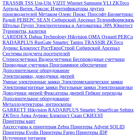
TRASSIR
TSS
Uni-Ubi
VIZIT
Wisenet Samsung
YLI
ZKTeco
Артида
Витек
Даксис
Идентификаторы других
производителей
Метаком
Олевс
Прокс
Прософт-Биометрикс
Радий
РЕВЕРС
SEAN
Сибирский Арсенал
Телеинформсвязь
Штольц Групп
Электротехника и Автоматика
ЭРА
Юнитест
Турникеты, калитки
CARDDEX
Dahua Technology
Hikvision
ОМА
Oxgard
PERCo
RADARPLUS
RusGate
Smartec
Tantos
TRASSIR
ZKTeco
Аурикс
Блокпост
РостЕвроСтрой
Сибирский Арсенал
Системы подсчета посетителей
Стереосчетчики
Видеосчетчики
Беспроводные счетчики
Проводные счетчики
Программное обеспечение
Дополнительное оборудование
Электрозамки, доводчики дверей
Умные электронные замки
Электромеханические замки
Электромагнитные замки
Ригельные замки
Электрозащелки
Доводчики дверей
Фиксаторы дверей
Гибкие переходы
Дополнительное оборудование
Металлодетекторы, интроскопы
GARRETT
Hikvision
RADARPLUS
Smartec
SmartScan
Sphinx
ZKTeco
Арка
Аурикс
Блокпост
Скан
СКИЗЭЛ
Принтеры карт
Аксессуары к принтерам Zebra
Принтеры Advent SOLID
Принтеры Evolis
Принтеры Fargo
Принтеры IDP
Источники питания