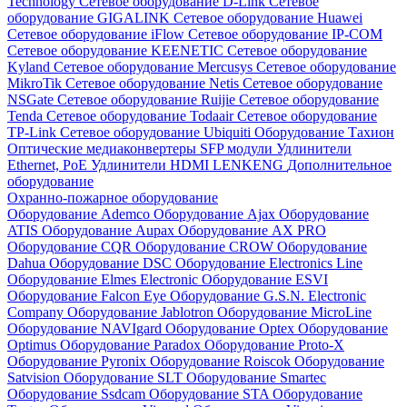
Technology
Сетевое оборудование D-Link
Сетевое
оборудование GIGALINK
Сетевое оборудование Huawei
Сетевое оборудование iFlow
Сетевое оборудование IP-COM
Сетевое оборудование KEENETIC
Сетевое оборудование
Kyland
Сетевое оборудование Mercusys
Сетевое оборудование
MikroTik
Сетевое оборудование Netis
Сетевое оборудование
NSGate
Сетевое оборудование Ruijie
Сетевое оборудование
Tenda
Сетевое оборудование Todaair
Сетевое оборудование
TP-Link
Сетевое оборудование Ubiquiti
Оборудование Тахион
Оптические медиаконвертеры
SFP модули
Удлинители
Ethernet, PoE
Удлинители HDMI LENKENG
Дополнительное
оборудование
Охранно-пожарное оборудование
Оборудование Ademco
Оборудование Ajax
Оборудование
ATIS
Оборудование Aupax
Оборудование AX PRO
Оборудование CQR
Оборудование CROW
Оборудование
Dahua
Оборудование DSC
Оборудование Electronics Line
Оборудование Elmes Electronic
Оборудование ESVI
Оборудование Falcon Eye
Оборудование G.S.N. Electronic
Company
Оборудование Jablotron
Оборудование MicroLine
Оборудование NAVIgard
Оборудование Optex
Оборудование
Optimus
Оборудование Paradox
Оборудование Proto-X
Оборудование Pyronix
Оборудование Roiscok
Оборудование
Satvision
Оборудование SLT
Оборудование Smartec
Оборудование Ssdcam
Оборудование STA
Оборудование