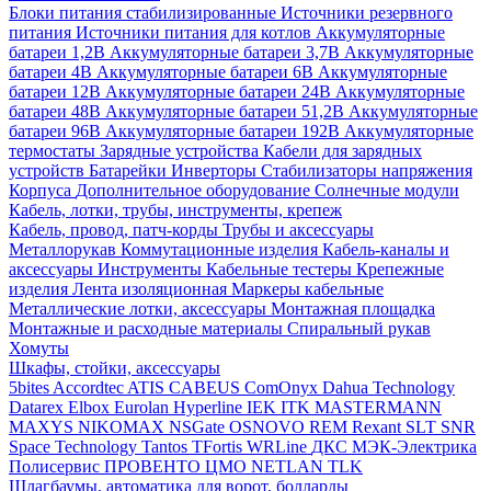
Блоки питания стабилизированные
Источники резервного
питания
Источники питания для котлов
Аккумуляторные
батареи 1,2В
Аккумуляторные батареи 3,7В
Аккумуляторные
батареи 4В
Аккумуляторные батареи 6В
Аккумуляторные
батареи 12В
Аккумуляторные батареи 24В
Аккумуляторные
батареи 48В
Аккумуляторные батареи 51,2В
Аккумуляторные
батареи 96В
Аккумуляторные батареи 192В
Аккумуляторные
термостаты
Зарядные устройства
Кабели для зарядных
устройств
Батарейки
Инверторы
Стабилизаторы напряжения
Корпуса
Дополнительное оборудование
Солнечные модули
Кабель, лотки, трубы, инструменты, крепеж
Кабель, провод, патч-корды
Трубы и аксессуары
Металлорукав
Коммутационные изделия
Кабель-каналы и
аксессуары
Инструменты
Кабельные тестеры
Крепежные
изделия
Лента изоляционная
Маркеры кабельные
Металлические лотки, аксессуары
Монтажная площадка
Монтажные и расходные материалы
Спиральный рукав
Хомуты
Шкафы, стойки, аксессуары
5bites
Accordtec
ATIS
CABEUS
ComOnyx
Dahua Technology
Datarex
Elbox
Eurolan
Hyperline
IEK
ITK
MASTERMANN
MAXYS
NIKOMAX
NSGate
OSNOVO
REM
Rexant
SLT
SNR
Space Technology
Tantos
TFortis
WRLine
ДКС
МЭК-Электрика
Полисервис
ПРОВЕНТО
ЦМО
NETLAN
TLK
Шлагбаумы, автоматика для ворот, болларды