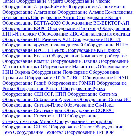
Tantos
Оборудование Viguard
Оборудование Visonic
Оборудование Аврора-БиНиБ
Оборудование Агрохимикат
Оборудование Альтоника
Оборудование Альянс Комплексная
безопасность
Оборудование Артон
Оборудование Болид
Оборудование ВЕТТА-2020
Оборудование ВС-ВЕКТОР-АП
Оборудование ВЭРС
Оборудование Гириконд
Оборудование
ДИП-Интеллект
Оборудование ИВС-Сигналспецавтоматика
Оборудование ИП Раченков А.В.
Оборудование ВИСТЛ
Оборудование других производителей
Оборудование ИПРо
Оборудование ИРСЭТ-Центр
Оборудование КБ Прибор
Оборудование Квазар
Оборудование Комплектстройсервис
Оборудование Комтид
Оборудование Лавина
Оборудование
Магнито-Контакт
Оборудование Магистраль
Оборудование
НИЦ Охрана
Оборудование Полисервис
Оборудование
Проксима
Оборудование ПТК "ИВС"
Оборудование ПЭАП
Оборудование Радий
Оборудование РЗМКП
Оборудование
Ритм
Оборудование Риэлта
Оборудование Рубеж
Оборудование СЕНСОР, НПП
Оборудование Септима
Оборудование Сибирский Арсенал
Оборудование Сигма-ИС
Оборудование Сигнал-Плюс
Оборудование Си-Норд
Оборудование Системсервис
Оборудование СОКРАТ
Оборудование Спектрон НПО
Оборудование
Спецавтоматика, Минск
Оборудование Спецприбор
Оборудование СПЭК
Оборудование Стелс
Оборудование
Теко
Оборудование Технотэл
Оборудование ТРЕЗОР