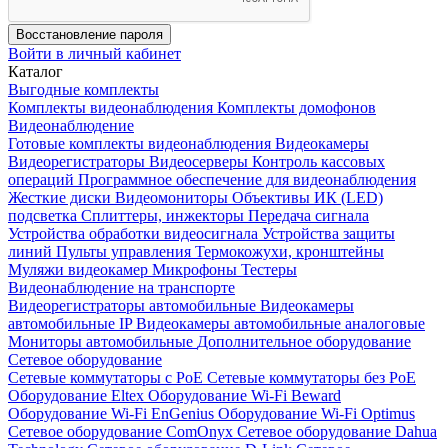
Восстановление пароля
Войти в личный кабинет
Каталог
Выгодные комплекты
Комплекты видеонаблюдения
Комплекты домофонов
Видеонаблюдение
Готовые комплекты видеонаблюдения
Видеокамеры
Видеорегистраторы
Видеосерверы
Контроль кассовых
операций
Программное обеспечение для видеонаблюдения
Жесткие диски
Видеомониторы
Объективы
ИК (LED)
подсветка
Сплиттеры, инжекторы
Передача сигнала
Устройства обработки видеосигнала
Устройства защиты
линий
Пульты управления
Термокожухи, кронштейны
Муляжи видеокамер
Микрофоны
Тестеры
Видеонаблюдение на транспорте
Видеорегистраторы автомобильные
Видеокамеры
автомобильные IP
Видеокамеры автомобильные аналоговые
Мониторы автомобильные
Дополнительное оборудование
Сетевое оборудование
Сетевые коммутаторы с РоЕ
Сетевые коммутаторы без РоЕ
Оборудование Eltex
Оборудование Wi-Fi Beward
Оборудование Wi-Fi EnGenius
Оборудование Wi-Fi Optimus
Сетевое оборудование ComOnyx
Сетевое оборудование Dahua