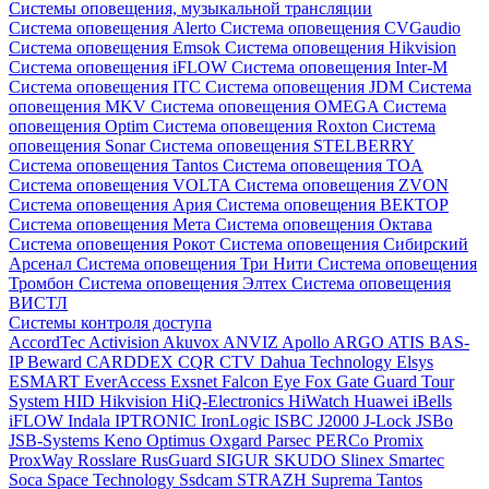
Системы оповещения, музыкальной трансляции
Система оповещения Alerto
Система оповещения CVGaudio
Система оповещения Emsok
Система оповещения Hikvision
Система оповещения iFLOW
Система оповещения Inter-M
Система оповещения ITC
Система оповещения JDM
Система
оповещения MKV
Система оповещения OMEGA
Система
оповещения Optim
Система оповещения Roxton
Система
оповещения Sonar
Система оповещения STELBERRY
Система оповещения Tantos
Система оповещения TOA
Система оповещения VOLTA
Система оповещения ZVON
Система оповещения Ария
Система оповещения ВЕКТОР
Система оповещения Мета
Система оповещения Октава
Система оповещения Рокот
Система оповещения Сибирский
Арсенал
Система оповещения Три Нити
Система оповещения
Тромбон
Система оповещения Элтех
Система оповещения
ВИСТЛ
Системы контроля доступа
AccordTec
Activision
Akuvox
ANVIZ
Apollo
ARGO
ATIS
BAS-
IP
Beward
CARDDEX
CQR
CTV
Dahua Technology
Elsys
ESMART
EverAccess
Exsnet
Falcon Eye
Fox
Gate
Guard Tour
System
HID
Hikvision
HiQ-Electronics
HiWatch
Huawei
iBells
iFLOW
Indala
IPTRONIC
IronLogic
ISBC
J2000
J-Lock
JSBo
JSB-Systems
Keno
Optimus
Oxgard
Parsec
PERCo
Promix
ProxWay
Rosslare
RusGuard
SIGUR
SKUDO
Slinex
Smartec
Soca
Space Technology
Ssdcam
STRAZH
Suprema
Tantos