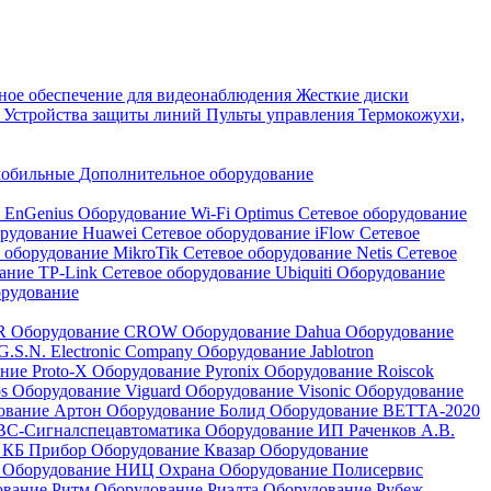
ое обеспечение для видеонаблюдения
Жесткие диски
а
Устройства защиты линий
Пульты управления
Термокожухи,
мобильные
Дополнительное оборудование
i EnGenius
Оборудование Wi-Fi Optimus
Сетевое оборудование
орудование Huawei
Сетевое оборудование iFlow
Сетевое
 оборудование MikroTik
Сетевое оборудование Netis
Сетевое
вание TP-Link
Сетевое оборудование Ubiquiti
Оборудование
орудование
QR
Оборудование CROW
Оборудование Dahua
Оборудование
.S.N. Electronic Company
Оборудование Jablotron
ние Proto-X
Оборудование Pyronix
Оборудование Roiscok
os
Оборудование Viguard
Оборудование Visonic
Оборудование
ование Артон
Оборудование Болид
Оборудование ВЕТТА-2020
ВС-Сигналспецавтоматика
Оборудование ИП Раченков А.В.
 КБ Прибор
Оборудование Квазар
Оборудование
ь
Оборудование НИЦ Охрана
Оборудование Полисервис
ование Ритм
Оборудование Риэлта
Оборудование Рубеж