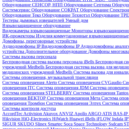
Оборудование СЕНСОР, НПП
Оборудование Септима
Оборудо
Системсервис
Оборудование СОКРАТ
Оборудование Спектр
Оборудование Теко
Оборудование Технотэл
Оборудование ТР
Тестеры дымовых извещателей
Умный дом
Взрывозащищенное оборудование
Видеокамеры взрывозащищенные
Мониторы взрывозащищен
ИК-прожекторы
Изделия коммутационные взрывозащищенные
Домофоны, переговорные устройства
Аудиодомофоны IP
Видеодомофоны IP
Аудиодомофоны анало
устройства
Дополнительное оборудование
Домофоны многокв
Системы вызова персонала
Беспроводная система вызова персонала iBells
Беспроводная си
учреждений Medbells
Беспроводная система вызова для медиц
медицинских учреждений Medbells
Система вызова для инвали
Системы оповещения, музыкальной трансляции
Система оповещения Alerto
Система оповещения CVGaudio
Си
оповещения ITC
Система оповещения JDM
Система оповеще
Система оповещения STELBERRY
Система оповещения Tanto
оповещения ВЕКТОР
Система оповещения Мета
Система опо
оповещения Тромбон
Система оповещения Элтех
Система оп
Системы контроля доступа
AccordTec
Activision
Akuvox
ANVIZ
Apollo
ARGO
ATIS
BAS-IP
Hikvision
HiQ-Electronics
HiWatch
Huawei
iBells
iFLOW
Indala
I
SIGUR
SKUDO
Slinex
Smartec
Soca
Space Technology
Ssdcam
S