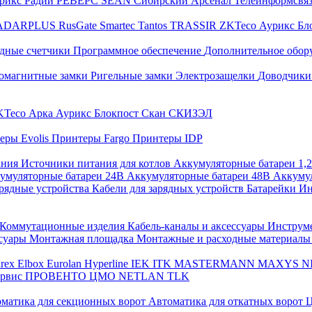
трикс
Радий
РЕВЕРС
SEAN
Сибирский Арсенал
Телеинформсвя
ADARPLUS
RusGate
Smartec
Tantos
TRASSIR
ZKTeco
Аурикс
Бл
дные счетчики
Программное обеспечение
Дополнительное обор
омагнитные замки
Ригельные замки
Электрозащелки
Доводчики
KTeco
Арка
Аурикс
Блокпост
Скан
СКИЗЭЛ
еры Evolis
Принтеры Fargo
Принтеры IDP
ания
Источники питания для котлов
Аккумуляторные батареи 1,
умуляторные батареи 24В
Аккумуляторные батареи 48В
Аккумул
рядные устройства
Кабели для зарядных устройств
Батарейки
Ин
Коммутационные изделия
Кабель-каналы и аксессуары
Инструм
ссуары
Монтажная площадка
Монтажные и расходные материал
arex
Elbox
Eurolan
Hyperline
IEK
ITK
MASTERMANN
MAXYS
N
ервис
ПРОВЕНТО
ЦМО
NETLAN
TLK
матика для секционных ворот
Автоматика для откатных ворот
Ц