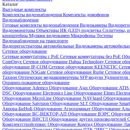
Каталог
Выгодные комплекты
Комплекты видеонаблюдения
Комплекты домофонов
Видеонаблюдение
Готовые комплекты видеонаблюдения
Видеокамеры
Видеореги
Видеомониторы
Объективы
ИК (LED) подсветка
Сплиттеры, 
кронштейны
Муляжи видеокамер
Микрофоны
Тестеры
Видеонаблюдение на транспорте
Видеорегистраторы автомобильные
Видеокамеры автомобильн
Сетевое оборудование
Сетевые коммутаторы с РоЕ
Сетевые коммутаторы без РоЕ
Обо
ComOnyx
Сетевое оборудование Dahua Technology
Сетевое обо
оборудование IP-COM
Сетевое оборудование KEENETIC
Сетев
оборудование NSGate
Сетевое оборудование Ruijie
Сетевое обо
Тахион
Оптические медиаконвертеры
SFP модули
Удлинители 
Охранно-пожарное оборудование
Оборудование Ademco
Оборудование Ajax
Оборудование ATIS
DSC
Оборудование Electronics Line
Оборудование Elmes Electro
Оборудование MicroLine
Оборудование NAVIgard
Оборудовани
Оборудование Satvision
Оборудование SLT
Оборудование Smar
Аврора-БиНиБ
Оборудование Агрохимикат
Оборудование Аль
Оборудование ВС-ВЕКТОР-АП
Оборудование ВЭРС
Оборудо
Оборудование ВИСТЛ
Оборудование других производителей
О
Комплектстройсервис
Оборудование Комтид
Оборудование Ла
Оборудование Проксима
Оборудование ПТК "ИВС"
Оборудо