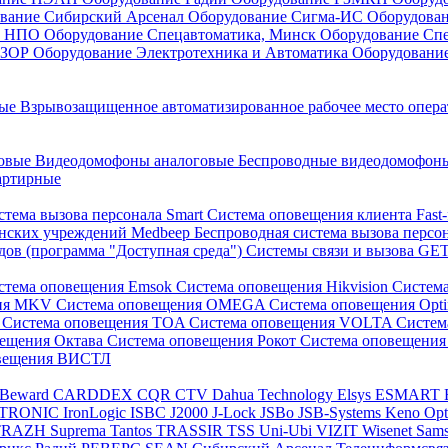
вание Сибирский Арсенал
Оборудование Сигма-ИС
Оборудова
он НПО
Оборудование Спецавтоматика, Минск
Оборудование Сп
ЕЗОР
Оборудование Электротехника и Автоматика
Оборудовани
ные
Взрывозащищенное автоматизированное рабочее место опер
говые
Видеодомофоны аналоговые
Беспроводные видеодомофо
артирные
стема вызова персонала Smart
Система оповещения клиента Fast
инских учреждений Medbeep
Беспроводная система вызова персо
дов (программа "Доступная среда")
Системы связи и вызова G
стема оповещения Emsok
Система оповещения Hikvision
Систем
ния MKV
Система оповещения OMEGA
Система оповещения Opt
s
Система оповещения TOA
Система оповещения VOLTA
Систе
вещения Октава
Система оповещения Рокот
Система оповещения
овещения ВИСТЛ
Beward
CARDDEX
CQR
CTV
Dahua Technology
Elsys
ESMART
PTRONIC
IronLogic
ISBC
J2000
J-Lock
JSBo
JSB-Systems
Keno
Op
TRAZH
Suprema
Tantos
TRASSIR
TSS
Uni-Ubi
VIZIT
Wisenet Sam