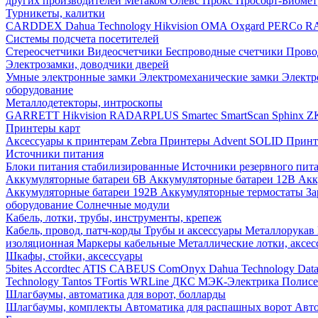
других производителей
Метаком
Олевс
Прокс
Прософт-Биоме
Турникеты, калитки
CARDDEX
Dahua Technology
Hikvision
ОМА
Oxgard
PERCo
R
Системы подсчета посетителей
Стереосчетчики
Видеосчетчики
Беспроводные счетчики
Прово
Электрозамки, доводчики дверей
Умные электронные замки
Электромеханические замки
Электр
оборудование
Металлодетекторы, интроскопы
GARRETT
Hikvision
RADARPLUS
Smartec
SmartScan
Sphinx
Z
Принтеры карт
Аксессуары к принтерам Zebra
Принтеры Advent SOLID
Принт
Источники питания
Блоки питания стабилизированные
Источники резервного пит
Аккумуляторные батареи 6В
Аккумуляторные батареи 12В
Акк
Аккумуляторные батареи 192В
Аккумуляторные термостаты
За
оборудование
Солнечные модули
Кабель, лотки, трубы, инструменты, крепеж
Кабель, провод, патч-корды
Трубы и аксессуары
Металлорукав
изоляционная
Маркеры кабельные
Металлические лотки, аксе
Шкафы, стойки, аксессуары
5bites
Accordtec
ATIS
CABEUS
ComOnyx
Dahua Technology
Dat
Technology
Tantos
TFortis
WRLine
ДКС
МЭК-Электрика
Полис
Шлагбаумы, автоматика для ворот, болларды
Шлагбаумы, комплекты
Автоматика для распашных ворот
Авто