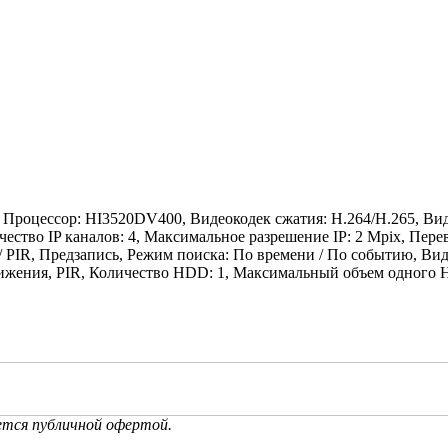
 Процессор: HI3520DV400, Видеокодек сжатия: H.264/H.265, Вид
тво IP каналов: 4, Максимальное разрешение IP: 2 Mpix, Перево
е / PIR, Предзапись, Режим поиска: По времени / По событию, В
ижения, PIR, Количество HDD: 1, Максимальный объем одного HDD
 Мобильное приложение: SatvisionMobilePRO (Android, iOS), Макс
/с, Конвертация в AVI, Копирование на USB: H.264/AVI/MP4, Ко
ура: 0 +50 °C, Электропитание: DC 12V 3A
ется публичной офертой.