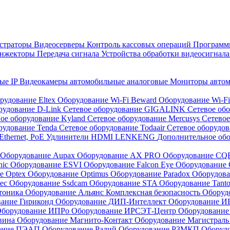
страторы
Видеосерверы
Контроль кассовых операций
Программн
инжекторы
Передача сигнала
Устройства обработки видеосигнал
ые IP
Видеокамеры автомобильные аналоговые
Мониторы авто
рудование Eltex
Оборудование Wi-Fi Beward
Оборудование Wi-F
рудование D-Link
Сетевое оборудование GIGALINK
Сетевое об
ое оборудование Kyland
Сетевое оборудование Mercusys
Сетевое
рудование Tenda
Сетевое оборудование Todaair
Сетевое оборудо
Ethernet, PoE
Удлинители HDMI LENKENG
Дополнительное об
Оборудование Aupax
Оборудование AX PRO
Оборудование C
nic
Оборудование ESVI
Оборудование Falcon Eye
Оборудование G
е Optex
Оборудование Optimus
Оборудование Paradox
Оборудова
tec
Оборудование Ssdcam
Оборудование STA
Оборудование Tant
тоника
Оборудование Альянс Комплексная безопасность
Оборуд
вание Гириконд
Оборудование ДИП-Интеллект
Оборудование И
борудование ИПРо
Оборудование ИРСЭТ-Центр
Оборудование
вина
Оборудование Магнито-Контакт
Оборудование Магистрал
вание ПЭАП
Оборудование Радий
Оборудование РЗМКП
Оборуд