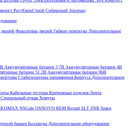
зь
Штольц Групп
Электротехника и Автоматика
ЭРА
Юнитест
окпост
РостЕвроСтрой
Сибирский Арсенал
удование
 дверей
Фиксаторы дверей
Гибкие переходы
Дополнительное
2В
Аккумуляторные батареи 3,7В
Аккумуляторные батареи 4В
яторные батареи 51,2В
Аккумуляторные батареи 96В
верторы
Стабилизаторы напряжения
Корпуса
Дополнительное
енты
Кабельные тестеры
Крепежные изделия
Лента
ы
Спиральный рукав
Хомуты
IKOMAX
NSGate
OSNOVO
REM
Rexant
SLT
SNR
Space
епной барьер
Болларды
Дополнительное оборудование