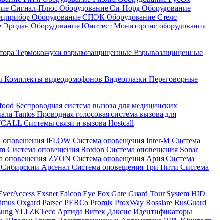
ние Сигнал-Плюс
Оборудование Си-Норд
Оборудование
ецприбор
Оборудование СПЭК
Оборудование Стелс
е Эридан
Оборудование Юнитест
Мониторинг оборудования
атора
Термокожухи взрывозащищенные
Взрывозащищенные
ны
Комплекты видеодомофонов
Видеоглазки
Переговорные
-food
Беспроводная система вызова для медицинских
нала Tantos
Проводная голосовая система вызова для
ETCALL
Системы связи и вызова Hostcall
а оповещения iFLOW
Система оповещения Inter-M
Система
im
Система оповещения Roxton
Система оповещения Sonar
ма оповещения ZVON
Система оповещения Ария
Система
 Сибирский Арсенал
Система оповещения Три Нити
Система
EverAccess
Exsnet
Falcon Eye
Fox
Gate
Guard Tour System
HID
timus
Oxgard
Parsec
PERCo
Promix
ProxWay
Rosslare
RusGuard
sung
YLI
ZKTeco
Артида
Витек
Даксис
Идентификаторы