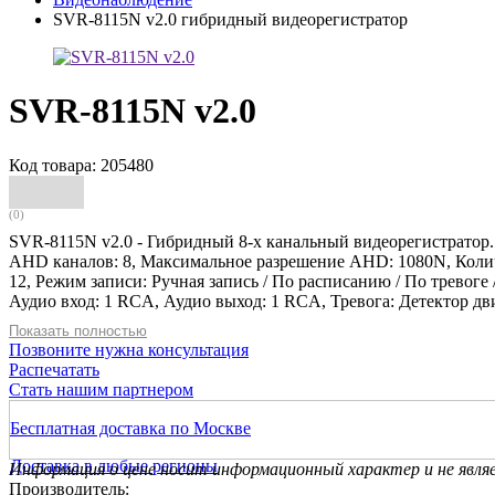
SVR-8115N v2.0 гибридный видеорегистратор
SVR-8115N v2.0
Код товара: 205480
(0)
SVR-8115N v2.0 - Гибридный 8-х канальный видеорегистратор.
AHD каналов: 8, Максимальное разрешение AHD: 1080N, Количес
12, Режим записи: Ручная запись / По расписанию / По тревог
Аудио вход: 1 RCA, Аудио выход: 1 RCA, Тревога: Детектор дв
Explorer, Приложение для ПК: Satvision CMS (Windows, MacOS),
Показать полностью
Пропускная способность при вкл/выкл AHD каналах: 16/48 Мбит
Позвоните нужна консультация
Управление регистратором: Мышь, пульт ДУ, Рабочая температ
Распечатать
Стать нашим партнером
Бесплатная доставка по Москве
Доставка в любые регионы
Информация о цене носит информационный характер и не явля
Производитель: