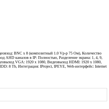
еовход: BNC x 8 (композитный 1.0 Vp-p 75 Ом), Количество
д AHD каналов в IP: Полностью, Разделение экрана: 1, 4, 9,
идеовыход VGA: 1920 х 1080, Видеовыход HDMI: 1920 х 1080,
: 8 Tb, Интеграция: IProject, IPEYE, Web-интерфейс: Internet
имальное число пользователей: 10, Сеть: Ethernet 100 Mb/s,
пирование по сети, PTZ управление: Pelco P/D и др.,