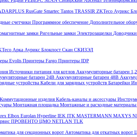
трикс
Радий
РЕВЕРС
SEAN
Сибирский Арсенал
Телеинформсвя
ADARPLUS
RusGate
Smartec
Tantos
TRASSIR
ZKTeco
Аурикс
Бл
дные счетчики
Программное обеспечение
Дополнительное обор
омагнитные замки
Ригельные замки
Электрозащелки
Доводчики
KTeco
Арка
Аурикс
Блокпост
Скан
СКИЗЭЛ
еры Evolis
Принтеры Fargo
Принтеры IDP
ания
Источники питания для котлов
Аккумуляторные батареи 1,
умуляторные батареи 24В
Аккумуляторные батареи 48В
Аккумул
рядные устройства
Кабели для зарядных устройств
Батарейки
Ин
Коммутационные изделия
Кабель-каналы и аксессуары
Инструм
ссуары
Монтажная площадка
Монтажные и расходные материал
arex
Elbox
Eurolan
Hyperline
IEK
ITK
MASTERMANN
MAXYS
N
ервис
ПРОВЕНТО
ЦМО
NETLAN
TLK
матика для секционных ворот
Автоматика для откатных ворот
Ц