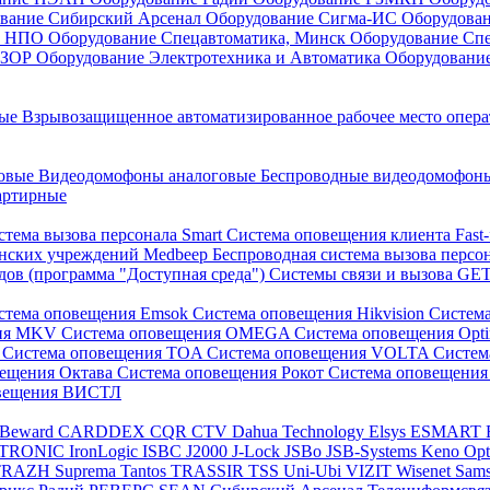
вание Сибирский Арсенал
Оборудование Сигма-ИС
Оборудова
он НПО
Оборудование Спецавтоматика, Минск
Оборудование Сп
ЕЗОР
Оборудование Электротехника и Автоматика
Оборудовани
ные
Взрывозащищенное автоматизированное рабочее место опер
говые
Видеодомофоны аналоговые
Беспроводные видеодомофо
артирные
стема вызова персонала Smart
Система оповещения клиента Fast
инских учреждений Medbeep
Беспроводная система вызова персо
дов (программа "Доступная среда")
Системы связи и вызова G
стема оповещения Emsok
Система оповещения Hikvision
Систем
ния MKV
Система оповещения OMEGA
Система оповещения Opt
s
Система оповещения TOA
Система оповещения VOLTA
Систе
вещения Октава
Система оповещения Рокот
Система оповещения
овещения ВИСТЛ
Beward
CARDDEX
CQR
CTV
Dahua Technology
Elsys
ESMART
PTRONIC
IronLogic
ISBC
J2000
J-Lock
JSBo
JSB-Systems
Keno
Op
TRAZH
Suprema
Tantos
TRASSIR
TSS
Uni-Ubi
VIZIT
Wisenet Sam