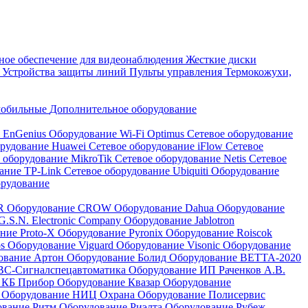
ое обеспечение для видеонаблюдения
Жесткие диски
а
Устройства защиты линий
Пульты управления
Термокожухи,
мобильные
Дополнительное оборудование
i EnGenius
Оборудование Wi-Fi Optimus
Сетевое оборудование
орудование Huawei
Сетевое оборудование iFlow
Сетевое
 оборудование MikroTik
Сетевое оборудование Netis
Сетевое
вание TP-Link
Сетевое оборудование Ubiquiti
Оборудование
орудование
QR
Оборудование CROW
Оборудование Dahua
Оборудование
.S.N. Electronic Company
Оборудование Jablotron
ние Proto-X
Оборудование Pyronix
Оборудование Roiscok
os
Оборудование Viguard
Оборудование Visonic
Оборудование
ование Артон
Оборудование Болид
Оборудование ВЕТТА-2020
ВС-Сигналспецавтоматика
Оборудование ИП Раченков А.В.
 КБ Прибор
Оборудование Квазар
Оборудование
ь
Оборудование НИЦ Охрана
Оборудование Полисервис
ование Ритм
Оборудование Риэлта
Оборудование Рубеж