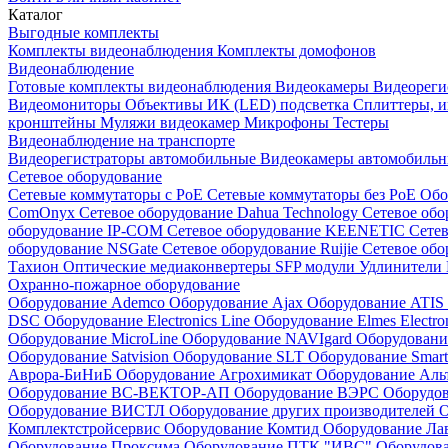
Каталог
Выгодные комплекты
Комплекты видеонаблюдения
Комплекты домофонов
Видеонаблюдение
Готовые комплекты видеонаблюдения
Видеокамеры
Видеореги
Видеомониторы
Объективы
ИК (LED) подсветка
Сплиттеры, 
кронштейны
Муляжи видеокамер
Микрофоны
Тестеры
Видеонаблюдение на транспорте
Видеорегистраторы автомобильные
Видеокамеры автомобильн
Сетевое оборудование
Сетевые коммутаторы с РоЕ
Сетевые коммутаторы без РоЕ
Обо
ComOnyx
Сетевое оборудование Dahua Technology
Сетевое обо
оборудование IP-COM
Сетевое оборудование KEENETIC
Сетев
оборудование NSGate
Сетевое оборудование Ruijie
Сетевое обо
Тахион
Оптические медиаконвертеры
SFP модули
Удлинители 
Охранно-пожарное оборудование
Оборудование Ademco
Оборудование Ajax
Оборудование ATIS
DSC
Оборудование Electronics Line
Оборудование Elmes Electro
Оборудование MicroLine
Оборудование NAVIgard
Оборудовани
Оборудование Satvision
Оборудование SLT
Оборудование Smar
Аврора-БиНиБ
Оборудование Агрохимикат
Оборудование Аль
Оборудование ВС-ВЕКТОР-АП
Оборудование ВЭРС
Оборудо
Оборудование ВИСТЛ
Оборудование других производителей
О
Комплектстройсервис
Оборудование Комтид
Оборудование Ла
Оборудование Проксима
Оборудование ПТК "ИВС"
Оборудо