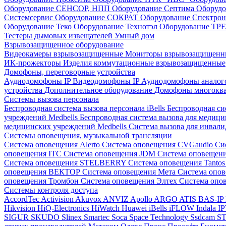
Оборудование СЕНСОР, НПП
Оборудование Септима
Оборудо
Системсервис
Оборудование СОКРАТ
Оборудование Спектр
Оборудование Теко
Оборудование Технотэл
Оборудование ТР
Тестеры дымовых извещателей
Умный дом
Взрывозащищенное оборудование
Видеокамеры взрывозащищенные
Мониторы взрывозащищен
ИК-прожекторы
Изделия коммутационные взрывозащищенные
Домофоны, переговорные устройства
Аудиодомофоны IP
Видеодомофоны IP
Аудиодомофоны анало
устройства
Дополнительное оборудование
Домофоны многокв
Системы вызова персонала
Беспроводная система вызова персонала iBells
Беспроводная си
учреждений Medbells
Беспроводная система вызова для медиц
медицинских учреждений Medbells
Система вызова для инвали
Системы оповещения, музыкальной трансляции
Система оповещения Alerto
Система оповещения CVGaudio
Си
оповещения ITC
Система оповещения JDM
Система оповеще
Система оповещения STELBERRY
Система оповещения Tanto
оповещения ВЕКТОР
Система оповещения Мета
Система опо
оповещения Тромбон
Система оповещения Элтех
Система оп
Системы контроля доступа
AccordTec
Activision
Akuvox
ANVIZ
Apollo
ARGO
ATIS
BAS-IP
Hikvision
HiQ-Electronics
HiWatch
Huawei
iBells
iFLOW
Indala
I
SIGUR
SKUDO
Slinex
Smartec
Soca
Space Technology
Ssdcam
S