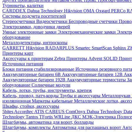
других производителей
Метаком
Олевс
Прокс
Прософт-Биоме
Турникеты, калитки
CARDDEX
Dahua Technology
Hikvision
ОМА
Oxgard
PERCo
R
Системы подсчета посетителей
Стереосчетчики
Видеосчетчики
Беспроводные счетчики
Прово
Электрозамки, доводчики дверей
Умные электронные замки
Электромеханические замки
Электр
оборудование
Металлодетекторы, интроскопы
GARRETT
Hikvision
RADARPLUS
Smartec
SmartScan
Sphinx
Z
Принтеры карт
Аксессуары к принтерам Zebra
Принтеры Advent SOLID
Принт
Источники питания
Блоки питания стабилизированные
Источники резервного пит
Аккумуляторные батареи 6В
Аккумуляторные батареи 12В
Акк
Аккумуляторные батареи 192В
Аккумуляторные термостаты
За
оборудование
Солнечные модули
Кабель, лотки, трубы, инструменты, крепеж
Кабель, провод, патч-корды
Трубы и аксессуары
Металлорукав
изоляционная
Маркеры кабельные
Металлические лотки, аксе
Шкафы, стойки, аксессуары
5bites
Accordtec
ATIS
CABEUS
ComOnyx
Dahua Technology
Dat
Technology
Tantos
TFortis
WRLine
ДКС
МЭК-Электрика
Полис
Шлагбаумы, автоматика для ворот, болларды
Шлагбаумы, комплекты
Автоматика для распашных ворот
Авто