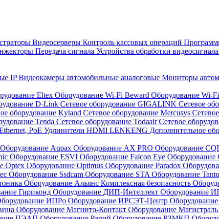
страторы
Видеосерверы
Контроль кассовых операций
Программн
инжекторы
Передача сигнала
Устройства обработки видеосигнал
ые IP
Видеокамеры автомобильные аналоговые
Мониторы авто
рудование Eltex
Оборудование Wi-Fi Beward
Оборудование Wi-F
рудование D-Link
Сетевое оборудование GIGALINK
Сетевое об
ое оборудование Kyland
Сетевое оборудование Mercusys
Сетевое
рудование Tenda
Сетевое оборудование Todaair
Сетевое оборудо
Ethernet, PoE
Удлинители HDMI LENKENG
Дополнительное об
Оборудование Aupax
Оборудование AX PRO
Оборудование C
nic
Оборудование ESVI
Оборудование Falcon Eye
Оборудование G
е Optex
Оборудование Optimus
Оборудование Paradox
Оборудова
tec
Оборудование Ssdcam
Оборудование STA
Оборудование Tant
тоника
Оборудование Альянс Комплексная безопасность
Оборуд
вание Гириконд
Оборудование ДИП-Интеллект
Оборудование И
борудование ИПРо
Оборудование ИРСЭТ-Центр
Оборудование
вина
Оборудование Магнито-Контакт
Оборудование Магистрал
вание ПЭАП
Оборудование Радий
Оборудование РЗМКП
Оборуд