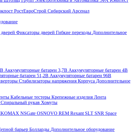
зь
Штольц Групп
Электротехника и Автоматика
ЭРА
Юнитест
окпост
РостЕвроСтрой
Сибирский Арсенал
удование
 дверей
Фиксаторы дверей
Гибкие переходы
Дополнительное
2В
Аккумуляторные батареи 3,7В
Аккумуляторные батареи 4В
яторные батареи 51,2В
Аккумуляторные батареи 96В
верторы
Стабилизаторы напряжения
Корпуса
Дополнительное
енты
Кабельные тестеры
Крепежные изделия
Лента
ы
Спиральный рукав
Хомуты
IKOMAX
NSGate
OSNOVO
REM
Rexant
SLT
SNR
Space
епной барьер
Болларды
Дополнительное оборудование