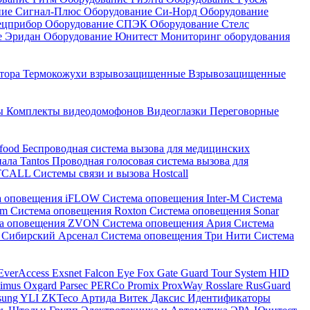
ние Сигнал-Плюс
Оборудование Си-Норд
Оборудование
ецприбор
Оборудование СПЭК
Оборудование Стелс
е Эридан
Оборудование Юнитест
Мониторинг оборудования
атора
Термокожухи взрывозащищенные
Взрывозащищенные
ны
Комплекты видеодомофонов
Видеоглазки
Переговорные
-food
Беспроводная система вызова для медицинских
нала Tantos
Проводная голосовая система вызова для
ETCALL
Системы связи и вызова Hostcall
а оповещения iFLOW
Система оповещения Inter-M
Система
im
Система оповещения Roxton
Система оповещения Sonar
ма оповещения ZVON
Система оповещения Ария
Система
 Сибирский Арсенал
Система оповещения Три Нити
Система
EverAccess
Exsnet
Falcon Eye
Fox
Gate
Guard Tour System
HID
timus
Oxgard
Parsec
PERCo
Promix
ProxWay
Rosslare
RusGuard
sung
YLI
ZKTeco
Артида
Витек
Даксис
Идентификаторы