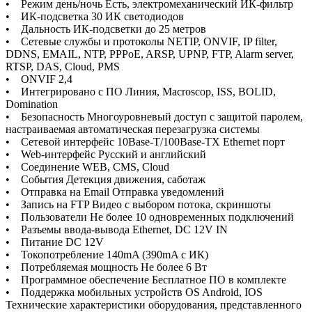
• Режим день/ночь Есть, электромеханический ИК-фильтр
• ИК-подсветка 30 ИК светодиодов
• Дальность ИК-подсветки до 25 метров
• Сетевые службы и протоколы NETIP, ONVIF, IP filter,
DDNS, EMAIL, NTP, PPPoE, ARSP, UPNP, FTP, Alarm server,
RTSP, DAS, Cloud, PMS
• ONVIF 2,4
• Интегрировано с ПО Линия, Macroscop, ISS, BOLID,
Domination
• Безопасность Многоуровневый доступ с защитой паролем,
настраиваемая автоматическая перезагрузка системы
• Сетевой интерфейс 10Base-T/100Base-TX Ethernet порт
• Web-интерфейс Русский и английский
• Соединение WEB, CMS, Cloud
• События Детекция движения, саботаж
• Отправка на Email Отправка уведомлений
• Запись на FTP Видео с выбором потока, скриншоты
• Пользователи Не более 10 одновременных подключений
• Разъемы ввода-вывода Ethernet, DC 12V IN
• Питание DC 12V
• Токопотребление 140mA (390mA с ИК)
• Потребляемая мощность Не более 6 Вт
• Программное обеспечение Бесплатное ПО в комплекте
• Поддержка мобильных устройств ОS Android, IОS
Технические характеристики оборудования, представленного