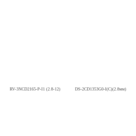
RV-3NCD2165-P-I1 (2.8-12)
DS-2CD1353G0-I(C)(2.8мм)