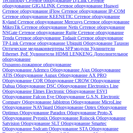
Technology
Сетевое оборудование D-Link
Сетевое
оборудование GIGALINK
Сетевое оборудование Huawei
Сетевое оборудование iFlow
Сетевое оборудование IP-COM
Сетевое оборудование KEENETIC
Сетевое оборудование
Kyland
Сетевое оборудование Mercusys
Сетевое оборудование
MikroTik
Сетевое оборудование Netis
Сетевое оборудование
NSGate
Сетевое оборудование Ruijie
Сетевое оборудование
Tenda
Сетевое оборудование Todaair
Сетевое оборудование
TP-Link
Сетевое оборудование Ubiquiti
Оборудование Тахион
Оптические медиаконвертеры
SFP модули
Удлинители
Ethernet, PoE
Удлинители HDMI LENKENG
Дополнительное
оборудование
Охранно-пожарное оборудование
Оборудование Ademco
Оборудование Ajax
Оборудование
ATIS
Оборудование Aupax
Оборудование AX PRO
Оборудование CQR
Оборудование CROW
Оборудование
Dahua
Оборудование DSC
Оборудование Electronics Line
Оборудование Elmes Electronic
Оборудование ESVI
Оборудование Falcon Eye
Оборудование G.S.N. Electronic
Company
Оборудование Jablotron
Оборудование MicroLine
Оборудование NAVIgard
Оборудование Optex
Оборудование
Optimus
Оборудование Paradox
Оборудование Proto-X
Оборудование Pyronix
Оборудование Roiscok
Оборудование
Satvision
Оборудование SLT
Оборудование Smartec
Оборудование Ssdcam
Оборудование STA
Оборудование