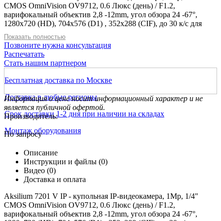
CMOS OmniVision OV9712, 0.6 Люкс (день) / F1.2,
варифокальный объектив 2,8 -12mm, угол обзора 24 -67°,
1280x720 (HD), 704x576 (D1) , 352x288 (CIF), до 30 к/с для
всех разрешений, - 10°C +45°C, подсветка до 25 метров.
Показать полностью
Позвоните нужна консультация
Распечатать
Стать нашим партнером
Бесплатная доставка по Москве
Доставка в любые регионы
Информация о цене носит информационный характер и не
является публичной офертой.
Срок доставки 1-2 дня при наличии на складах
Производитель:
Монтаж оборудования
По запросу
Описание
Инструкции и файлы (0)
Видео (0)
Доставка и оплата
Aksilium 7201 V IP - купольная IP-видеокамера, 1Мр, 1/4"
CMOS OmniVision OV9712, 0.6 Люкс (день) / F1.2,
варифокальный объектив 2,8 -12mm, угол обзора 24 -67°,