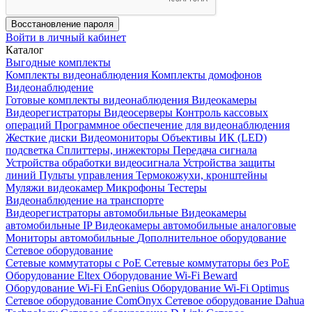
Восстановление пароля
Войти в личный кабинет
Каталог
Выгодные комплекты
Комплекты видеонаблюдения
Комплекты домофонов
Видеонаблюдение
Готовые комплекты видеонаблюдения
Видеокамеры
Видеорегистраторы
Видеосерверы
Контроль кассовых
операций
Программное обеспечение для видеонаблюдения
Жесткие диски
Видеомониторы
Объективы
ИК (LED)
подсветка
Сплиттеры, инжекторы
Передача сигнала
Устройства обработки видеосигнала
Устройства защиты
линий
Пульты управления
Термокожухи, кронштейны
Муляжи видеокамер
Микрофоны
Тестеры
Видеонаблюдение на транспорте
Видеорегистраторы автомобильные
Видеокамеры
автомобильные IP
Видеокамеры автомобильные аналоговые
Мониторы автомобильные
Дополнительное оборудование
Сетевое оборудование
Сетевые коммутаторы с РоЕ
Сетевые коммутаторы без РоЕ
Оборудование Eltex
Оборудование Wi-Fi Beward
Оборудование Wi-Fi EnGenius
Оборудование Wi-Fi Optimus
Сетевое оборудование ComOnyx
Сетевое оборудование Dahua