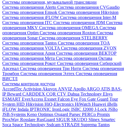
Системы оповещения, музыкальной трансляции
Система оповещения Alerto
Система оповещения CVGaudio
Система оповещения Emsok
Система оповещения Hikvision
Система оповещения iFLOW
Система оповещения Inter-M
Система оповещения ITC
Система оповещения JDM
Система
оповещения MKV
Система оповещения OMEGA
Система
оповещения Optim
Система оповещения Roxton
Система
оповещения Sonar
Система оповещения STELBERRY
Система оповещения Tantos
Система оповещения TOA
Система оповещения VOLTA
Система оповещения ZVON
Система оповещения Ария
Система оповещения ВЕКТОР
Система оповещения Мета
Система оповещения Октава
Система оповещения Рокот
Система оповещения Сибирский
Арсенал
Система оповещения Три Нити
Система оповещения
Тромбон
Система оповещения Элтех
Система оповещения
ВИСТЛ
Системы контроля доступа
AccordTec
Activision
Akuvox
ANVIZ
Apollo
ARGO
ATIS
BAS-
IP
Beward
CARDDEX
CQR
CTV
Dahua Technology
Elsys
ESMART
EverAccess
Exsnet
Falcon Eye
Fox
Gate
Guard Tour
System
HID
Hikvision
HiQ-Electronics
HiWatch
Huawei
iBells
iFLOW
Indala
IPTRONIC
IronLogic
ISBC
J2000
J-Lock
JSBo
JSB-Systems
Keno
Optimus
Oxgard
Parsec
PERCo
Promix
ProxWay
Rosslare
RusGuard
SIGUR
SKUDO
Slinex
Smartec
Soca
Space Technology
Ssdcam
STRAZH
Suprema
Tantos