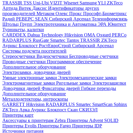
TRASSIR
TSS
Uni-Ubi
VIZIT
Wisenet Samsung
YLI
ZKTeco
Артида
Витек
Даксис
Идентификаторы других
производителей
Метаком
Олевс
Прокс
Прософт-Биометрикс
Радий
РЕВЕРС
SEAN
Сибирский Арсенал
Телеинформсвязь
Штольц Групп
Электротехника и Автоматика
ЭРА
Юнитест
Турникеты, калитки
CARDDEX
Dahua Technology
Hikvision
ОМА
Oxgard
PERCo
RADARPLUS
RusGate
Smartec
Tantos
TRASSIR
ZKTeco
Аурикс
Блокпост
РостЕвроСтрой
Сибирский Арсенал
Системы подсчета посетителей
Стереосчетчики
Видеосчетчики
Беспроводные счетчики
Проводные счетчики
Программное обеспечение
Дополнительное оборудование
Электрозамки, доводчики дверей
Умные электронные замки
Электромеханические замки
Электромагнитные замки
Ригельные замки
Электрозащелки
Доводчики дверей
Фиксаторы дверей
Гибкие переходы
Дополнительное оборудование
Металлодетекторы, интроскопы
GARRETT
Hikvision
RADARPLUS
Smartec
SmartScan
Sphinx
ZKTeco
Арка
Аурикс
Блокпост
Скан
СКИЗЭЛ
Принтеры карт
Аксессуары к принтерам Zebra
Принтеры Advent SOLID
Принтеры Evolis
Принтеры Fargo
Принтеры IDP
Источники питания