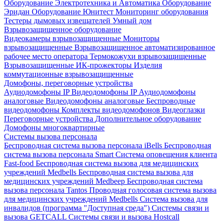
Оборудование Электротехника и Автоматика
Оборудование
Эридан
Оборудование Юнитест
Мониторинг оборудования
Тестеры дымовых извещателей
Умный дом
Взрывозащищенное оборудование
Видеокамеры взрывозащищенные
Мониторы
взрывозащищенные
Взрывозащищенное автоматизированное
рабочее место оператора
Термокожухи взрывозащищенные
Взрывозащищенные ИК-прожекторы
Изделия
коммутационные взрывозащищенные
Домофоны, переговорные устройства
Аудиодомофоны IP
Видеодомофоны IP
Аудиодомофоны
аналоговые
Видеодомофоны аналоговые
Беспроводные
видеодомофоны
Комплекты видеодомофонов
Видеоглазки
Переговорные устройства
Дополнительное оборудование
Домофоны многоквартирные
Системы вызова персонала
Беспроводная система вызова персонала iBells
Беспроводная
система вызова персонала Smart
Система оповещения клиента
Fast-food
Беспроводная система вызова для медицинских
учреждений Medbells
Беспроводная система вызова для
медицинских учреждений Medbeep
Беспроводная система
вызова персонала Tantos
Проводная голосовая система вызова
для медицинских учреждений Medbells
Система вызова для
инвалидов (программа "Доступная среда")
Системы связи и
вызова GETCALL
Системы связи и вызова Hostcall