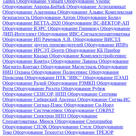
Tantos
Оборудование Viguard
Оборудование Visonic
Оборудование Аврора-БиНиБ
Оборудование Агрохимикат
Оборудование Альтоника
Оборудование Альянс Комплексная
безопасность
Оборудование Артон
Оборудование Болид
Оборудование ВЕТТА-2020
Оборудование ВС-ВЕКТОР-АП
Оборудование ВЭРС
Оборудование Гириконд
Оборудование
ДИП-Интеллект
Оборудование ИВС-Сигналспецавтоматика
Оборудование ИП Раченков А.В.
Оборудование ВИСТЛ
Оборудование других производителей
Оборудование ИПРо
Оборудование ИРСЭТ-Центр
Оборудование КБ Прибор
Оборудование Квазар
Оборудование Комплектстройсервис
Оборудование Комтид
Оборудование Лавина
Оборудование
Магнито-Контакт
Оборудование Магистраль
Оборудование
НИЦ Охрана
Оборудование Полисервис
Оборудование
Проксима
Оборудование ПТК "ИВС"
Оборудование ПЭАП
Оборудование Радий
Оборудование РЗМКП
Оборудование
Ритм
Оборудование Риэлта
Оборудование Рубеж
Оборудование СЕНСОР, НПП
Оборудование Септима
Оборудование Сибирский Арсенал
Оборудование Сигма-ИС
Оборудование Сигнал-Плюс
Оборудование Си-Норд
Оборудование Системсервис
Оборудование СОКРАТ
Оборудование Спектрон НПО
Оборудование
Спецавтоматика, Минск
Оборудование Спецприбор
Оборудование СПЭК
Оборудование Стелс
Оборудование
Теко
Оборудование Технотэл
Оборудование ТРЕЗОР