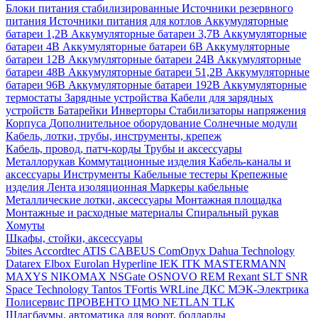
Блоки питания стабилизированные
Источники резервного
питания
Источники питания для котлов
Аккумуляторные
батареи 1,2В
Аккумуляторные батареи 3,7В
Аккумуляторные
батареи 4В
Аккумуляторные батареи 6В
Аккумуляторные
батареи 12В
Аккумуляторные батареи 24В
Аккумуляторные
батареи 48В
Аккумуляторные батареи 51,2В
Аккумуляторные
батареи 96В
Аккумуляторные батареи 192В
Аккумуляторные
термостаты
Зарядные устройства
Кабели для зарядных
устройств
Батарейки
Инверторы
Стабилизаторы напряжения
Корпуса
Дополнительное оборудование
Солнечные модули
Кабель, лотки, трубы, инструменты, крепеж
Кабель, провод, патч-корды
Трубы и аксессуары
Металлорукав
Коммутационные изделия
Кабель-каналы и
аксессуары
Инструменты
Кабельные тестеры
Крепежные
изделия
Лента изоляционная
Маркеры кабельные
Металлические лотки, аксессуары
Монтажная площадка
Монтажные и расходные материалы
Спиральный рукав
Хомуты
Шкафы, стойки, аксессуары
5bites
Accordtec
ATIS
CABEUS
ComOnyx
Dahua Technology
Datarex
Elbox
Eurolan
Hyperline
IEK
ITK
MASTERMANN
MAXYS
NIKOMAX
NSGate
OSNOVO
REM
Rexant
SLT
SNR
Space Technology
Tantos
TFortis
WRLine
ДКС
МЭК-Электрика
Полисервис
ПРОВЕНТО
ЦМО
NETLAN
TLK
Шлагбаумы, автоматика для ворот, болларды