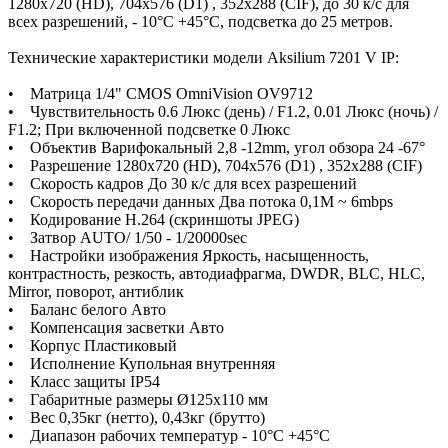
1280x720 (HD), 704x576 (D1) , 352x288 (CIF), до 30 к/с для
всех разрешений, - 10°C +45°C, подсветка до 25 метров.
Технические характеристики модели Aksilium 7201 V IP:
• Матрица 1/4" CMOS OmniVision OV9712
• Чувствительность 0.6 Люкс (день) / F1.2, 0.01 Люкс (ночь) /
F1.2; При включенной подсветке 0 Люкс
• Объектив Варифокальный 2,8 -12mm, угол обзора 24 -67°
• Разрешение 1280x720 (HD), 704x576 (D1) , 352x288 (CIF)
• Скорость кадров До 30 к/с для всех разрешений
• Скорость передачи данных Два потока 0,1М ~ 6mbps
• Кодирование H.264 (скриншоты JPEG)
• Затвор AUTO/ 1/50 - 1/20000sec
• Настройки изображения Яркость, насыщенность,
контрастность, резкость, автодиафрагма, DWDR, BLC, HLC,
Mirror, поворот, антиблик
• Баланс белого Авто
• Компенсация засветки Авто
• Корпус Пластиковый
• Исполнение Купольная внутренняя
• Класс защиты IP54
• Габаритные размеры Ø125х110 мм
• Вес 0,35кг (нетто), 0,43кг (брутто)
• Диапазон рабочих температур - 10°C +45°C