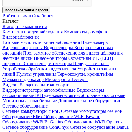
Восстановление пароля
Войти в личный кабинет
Каталог
Выгодные комплекты
Комплекты видеонаблюдения
Комплекты домофонов
Видеонаблюдение
Готовые комплекты видеонаблюдения
Видеокамеры
Видеорегистраторы
Видеосерверы
Контроль кассовых
операций
Программное обеспечение для видеонаблюдения
Жесткие диски
Видеомониторы
Объективы
ИК (LED)
подсветка
Сплиттеры, инжекторы
Передача сигнала
Устройства обработки видеосигнала
Устройства защиты
линий
Пульты управления
Термокожухи, кронштейны
Муляжи видеокамер
Микрофоны
Тестеры
Видеонаблюдение на транспорте
Видеорегистраторы автомобильные
Видеокамеры
автомобильные IP
Видеокамеры автомобильные аналоговые
Мониторы автомобильные
Дополнительное оборудование
Сетевое оборудование
Сетевые коммутаторы с РоЕ
Сетевые коммутаторы без РоЕ
Оборудование Eltex
Оборудование Wi-Fi Beward
Оборудование Wi-Fi EnGenius
Оборудование Wi-Fi Optimus
Сетевое оборудование ComOnyx
Сетевое оборудование Dahua