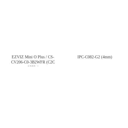
EZVIZ Mini O Plus / CS-
IPC-C082-G2 (4mm)
CV206-C0-3B2WFR (С2С
1080р)