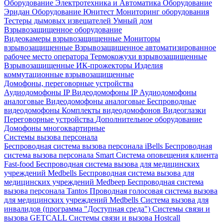
Оборудование Электротехника и Автоматика
Оборудование
Эридан
Оборудование Юнитест
Мониторинг оборудования
Тестеры дымовых извещателей
Умный дом
Взрывозащищенное оборудование
Видеокамеры взрывозащищенные
Мониторы
взрывозащищенные
Взрывозащищенное автоматизированное
рабочее место оператора
Термокожухи взрывозащищенные
Взрывозащищенные ИК-прожекторы
Изделия
коммутационные взрывозащищенные
Домофоны, переговорные устройства
Аудиодомофоны IP
Видеодомофоны IP
Аудиодомофоны
аналоговые
Видеодомофоны аналоговые
Беспроводные
видеодомофоны
Комплекты видеодомофонов
Видеоглазки
Переговорные устройства
Дополнительное оборудование
Домофоны многоквартирные
Системы вызова персонала
Беспроводная система вызова персонала iBells
Беспроводная
система вызова персонала Smart
Система оповещения клиента
Fast-food
Беспроводная система вызова для медицинских
учреждений Medbells
Беспроводная система вызова для
медицинских учреждений Medbeep
Беспроводная система
вызова персонала Tantos
Проводная голосовая система вызова
для медицинских учреждений Medbells
Система вызова для
инвалидов (программа "Доступная среда")
Системы связи и
вызова GETCALL
Системы связи и вызова Hostcall