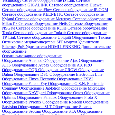
Technology
Сетевое оборудование D-Link
Сетевое
оборудование GIGALINK
Сетевое оборудование Huawei
Сетевое оборудование iFlow
Сетевое оборудование IP-COM
Сетевое оборудование KEENETIC
Сетевое оборудование
Kyland
Сетевое оборудование Mercusys
Сетевое оборудование
MikroTik
Сетевое оборудование Netis
Сетевое оборудование
NSGate
Сетевое оборудование Ruijie
Сетевое оборудование
Tenda
Сетевое оборудование Todaair
Сетевое оборудование
TP-Link
Сетевое оборудование Ubiquiti
Оборудование Тахион
Оптические медиаконвертеры
SFP модули
Удлинители
Ethernet, PoE
Удлинители HDMI LENKENG
Дополнительное
оборудование
Охранно-пожарное оборудование
Оборудование Ademco
Оборудование Ajax
Оборудование
ATIS
Оборудование Aupax
Оборудование AX PRO
Оборудование CQR
Оборудование CROW
Оборудование
Dahua
Оборудование DSC
Оборудование Electronics Line
Оборудование Elmes Electronic
Оборудование ESVI
Оборудование Falcon Eye
Оборудование G.S.N. Electronic
Company
Оборудование Jablotron
Оборудование MicroLine
Оборудование NAVIgard
Оборудование Optex
Оборудование
Optimus
Оборудование Paradox
Оборудование Proto-X
Оборудование Pyronix
Оборудование Roiscok
Оборудование
Satvision
Оборудование SLT
Оборудование Smartec
Оборудование Ssdcam
Оборудование STA
Оборудование