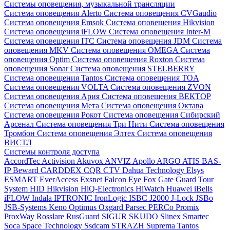
Системы оповещения, музыкальной трансляции
Система оповещения Alerto
Система оповещения CVGaudio
Система оповещения Emsok
Система оповещения Hikvision
Система оповещения iFLOW
Система оповещения Inter-M
Система оповещения ITC
Система оповещения JDM
Система
оповещения MKV
Система оповещения OMEGA
Система
оповещения Optim
Система оповещения Roxton
Система
оповещения Sonar
Система оповещения STELBERRY
Система оповещения Tantos
Система оповещения TOA
Система оповещения VOLTA
Система оповещения ZVON
Система оповещения Ария
Система оповещения ВЕКТОР
Система оповещения Мета
Система оповещения Октава
Система оповещения Рокот
Система оповещения Сибирский
Арсенал
Система оповещения Три Нити
Система оповещения
Тромбон
Система оповещения Элтех
Система оповещения
ВИСТЛ
Системы контроля доступа
AccordTec
Activision
Akuvox
ANVIZ
Apollo
ARGO
ATIS
BAS-
IP
Beward
CARDDEX
CQR
CTV
Dahua Technology
Elsys
ESMART
EverAccess
Exsnet
Falcon Eye
Fox
Gate
Guard Tour
System
HID
Hikvision
HiQ-Electronics
HiWatch
Huawei
iBells
iFLOW
Indala
IPTRONIC
IronLogic
ISBC
J2000
J-Lock
JSBo
JSB-Systems
Keno
Optimus
Oxgard
Parsec
PERCo
Promix
ProxWay
Rosslare
RusGuard
SIGUR
SKUDO
Slinex
Smartec
Soca
Space Technology
Ssdcam
STRAZH
Suprema
Tantos