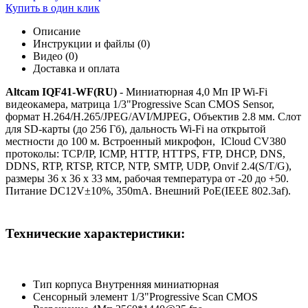
Купить в один клик
Описание
Инструкции и файлы (0)
Видео (0)
Доставка и оплата
Altcam IQF41-WF(RU)
- Миниатюрная 4,0 Мп IP Wi-Fi
видеокамера, матрица 1/3"Progressive Scan CMOS Sensor,
формат H.264/H.265/JPEG/AVI/MJPEG, Объектив 2.8 мм. Слот
для SD-карты (до 256 Гб), дальность Wi-Fi на открытой
местности до 100 м. Встроенный микрофон, ICloud CV380
протоколы: TCP/IP, ICMP, HTTP, HTTPS, FTP, DHCP, DNS,
DDNS, RTP, RTSP, RTCP, NTP, SMTP, UDP, Onvif 2.4(S/T/G),
размеры 36 x 36 x 33 мм, рабочая температура от -20 до +50.
Питание DC12V±10%, 350mA. Внешний PoE(IEEE 802.3af).
Технические характеристики:
Тип корпуса Внутренняя миниатюрная
Сенсорный элемент 1/3"Progressive Scan CMOS