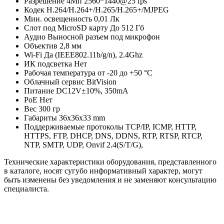
Разрешение 4Мп 2560*1440@25 fps
Кодек H.264/H.264+/H.265/H.265+/MJPEG
Мин. освещенность 0,01 Лк
Слот под MicroSD карту До 512 Гб
Аудио Выносной разъем под микрофон
Объектив 2,8 мм
Wi-Fi Да (IEEE802.11b/g/n), 2.4Ghz
ИК подсветка Нет
Рабочая температура от -20 до +50 °С
Облачный сервис BitVision
Питание DC12V±10%, 350mA
РоЕ Нет
Вес 300 гр
Габариты 36х36х33 mm
Поддерживаемые протоколы TCP/IP, ICMP, HTTP,
HTTPS, FTP, DHCP, DNS, DDNS, RTP, RTSP, RTCP,
NTP, SMTP, UDP, Onvif 2.4(S/T/G),
Технические характеристики оборудования, представленного
в каталоге, носят сугубо информативный характер, могут
быть изменены без уведомления и не заменяют консультацию
специалиста.