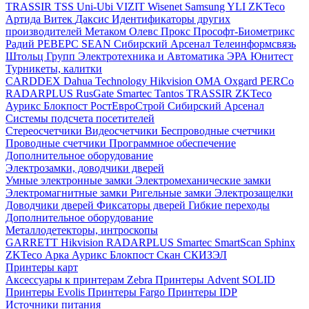
TRASSIR
TSS
Uni-Ubi
VIZIT
Wisenet Samsung
YLI
ZKTeco
Артида
Витек
Даксис
Идентификаторы других
производителей
Метаком
Олевс
Прокс
Прософт-Биометрикс
Радий
РЕВЕРС
SEAN
Сибирский Арсенал
Телеинформсвязь
Штольц Групп
Электротехника и Автоматика
ЭРА
Юнитест
Турникеты, калитки
CARDDEX
Dahua Technology
Hikvision
ОМА
Oxgard
PERCo
RADARPLUS
RusGate
Smartec
Tantos
TRASSIR
ZKTeco
Аурикс
Блокпост
РостЕвроСтрой
Сибирский Арсенал
Системы подсчета посетителей
Стереосчетчики
Видеосчетчики
Беспроводные счетчики
Проводные счетчики
Программное обеспечение
Дополнительное оборудование
Электрозамки, доводчики дверей
Умные электронные замки
Электромеханические замки
Электромагнитные замки
Ригельные замки
Электрозащелки
Доводчики дверей
Фиксаторы дверей
Гибкие переходы
Дополнительное оборудование
Металлодетекторы, интроскопы
GARRETT
Hikvision
RADARPLUS
Smartec
SmartScan
Sphinx
ZKTeco
Арка
Аурикс
Блокпост
Скан
СКИЗЭЛ
Принтеры карт
Аксессуары к принтерам Zebra
Принтеры Advent SOLID
Принтеры Evolis
Принтеры Fargo
Принтеры IDP
Источники питания