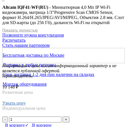
(0)
Altcam IQF41-WF(RU)
- Миниатюрная 4,0 Мп IP Wi-Fi
видеокамера, матрица 1/3"Progressive Scan CMOS Sensor,
формат H.264/H.265/JPEG/AVI/MJPEG, Объектив 2.8 мм. Слот
для SD-карты (до 256 Гб), дальность Wi-Fi на открытой
местности до 100 м. Встроенный микрофон, ICloud CV380
Показать полностью
протоколы: TCP/IP, ICMP, HTTP, HTTPS, FTP, DHCP, DNS,
Позвоните нужна консультация
DDNS, RTP, RTSP, RTCP, NTP, SMTP, UDP, Onvif 2.4(S/T/G),
Распечатать
размеры 36 x 36 x 33 мм, рабочая температура от -20 до +50.
Стать нашим партнером
Питание DC12V±10%, 350mA. Внешний PoE(IEEE 802.3af).
Бесплатная доставка по Москве
Доставка в любые регионы
Информация о цене носит информационный характер и не
является публичной офертой.
Срок доставки 1-2 дня при наличии на складах
Производитель:
Монтаж оборудования
10 148 ₽
Розничная цена
Узнать цену
Индивидуальная цена
-
+
В корзину
✓ В корзине