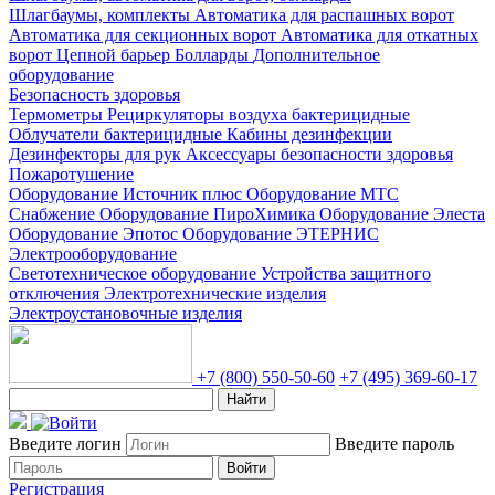
Шлагбаумы, комплекты
Автоматика для распашных ворот
Автоматика для секционных ворот
Автоматика для откатных
ворот
Цепной барьер
Болларды
Дополнительное
оборудование
Безопасность здоровья
Термометры
Рециркуляторы воздуха бактерицидные
Облучатели бактерицидные
Кабины дезинфекции
Дезинфекторы для рук
Аксессуары безопасности здоровья
Пожаротушение
Оборудование Источник плюс
Оборудование МТС
Снабжение
Оборудование ПироХимика
Оборудование Элеста
Оборудование Эпотос
Оборудование ЭТЕРНИС
Электрооборудование
Светотехническое оборудование
Устройства защитного
отключения
Электротехнические изделия
Электроустановочные изделия
+7 (800) 550-50-60
+7 (495) 369-60-17
Найти
Введите логин
Введите пароль
Войти
Регистрация