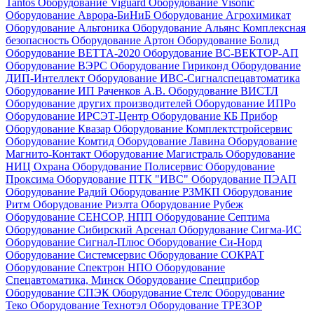
Tantos
Оборудование Viguard
Оборудование Visonic
Оборудование Аврора-БиНиБ
Оборудование Агрохимикат
Оборудование Альтоника
Оборудование Альянс Комплексная
безопасность
Оборудование Артон
Оборудование Болид
Оборудование ВЕТТА-2020
Оборудование ВС-ВЕКТОР-АП
Оборудование ВЭРС
Оборудование Гириконд
Оборудование
ДИП-Интеллект
Оборудование ИВС-Сигналспецавтоматика
Оборудование ИП Раченков А.В.
Оборудование ВИСТЛ
Оборудование других производителей
Оборудование ИПРо
Оборудование ИРСЭТ-Центр
Оборудование КБ Прибор
Оборудование Квазар
Оборудование Комплектстройсервис
Оборудование Комтид
Оборудование Лавина
Оборудование
Магнито-Контакт
Оборудование Магистраль
Оборудование
НИЦ Охрана
Оборудование Полисервис
Оборудование
Проксима
Оборудование ПТК "ИВС"
Оборудование ПЭАП
Оборудование Радий
Оборудование РЗМКП
Оборудование
Ритм
Оборудование Риэлта
Оборудование Рубеж
Оборудование СЕНСОР, НПП
Оборудование Септима
Оборудование Сибирский Арсенал
Оборудование Сигма-ИС
Оборудование Сигнал-Плюс
Оборудование Си-Норд
Оборудование Системсервис
Оборудование СОКРАТ
Оборудование Спектрон НПО
Оборудование
Спецавтоматика, Минск
Оборудование Спецприбор
Оборудование СПЭК
Оборудование Стелс
Оборудование
Теко
Оборудование Технотэл
Оборудование ТРЕЗОР