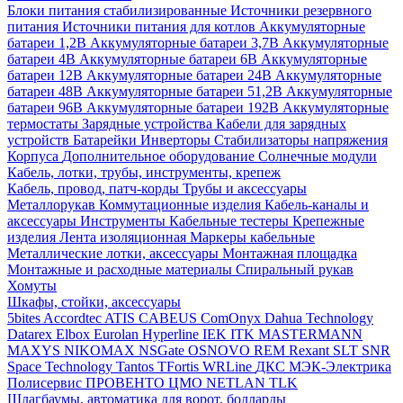
Блоки питания стабилизированные
Источники резервного
питания
Источники питания для котлов
Аккумуляторные
батареи 1,2В
Аккумуляторные батареи 3,7В
Аккумуляторные
батареи 4В
Аккумуляторные батареи 6В
Аккумуляторные
батареи 12В
Аккумуляторные батареи 24В
Аккумуляторные
батареи 48В
Аккумуляторные батареи 51,2В
Аккумуляторные
батареи 96В
Аккумуляторные батареи 192В
Аккумуляторные
термостаты
Зарядные устройства
Кабели для зарядных
устройств
Батарейки
Инверторы
Стабилизаторы напряжения
Корпуса
Дополнительное оборудование
Солнечные модули
Кабель, лотки, трубы, инструменты, крепеж
Кабель, провод, патч-корды
Трубы и аксессуары
Металлорукав
Коммутационные изделия
Кабель-каналы и
аксессуары
Инструменты
Кабельные тестеры
Крепежные
изделия
Лента изоляционная
Маркеры кабельные
Металлические лотки, аксессуары
Монтажная площадка
Монтажные и расходные материалы
Спиральный рукав
Хомуты
Шкафы, стойки, аксессуары
5bites
Accordtec
ATIS
CABEUS
ComOnyx
Dahua Technology
Datarex
Elbox
Eurolan
Hyperline
IEK
ITK
MASTERMANN
MAXYS
NIKOMAX
NSGate
OSNOVO
REM
Rexant
SLT
SNR
Space Technology
Tantos
TFortis
WRLine
ДКС
МЭК-Электрика
Полисервис
ПРОВЕНТО
ЦМО
NETLAN
TLK
Шлагбаумы, автоматика для ворот, болларды