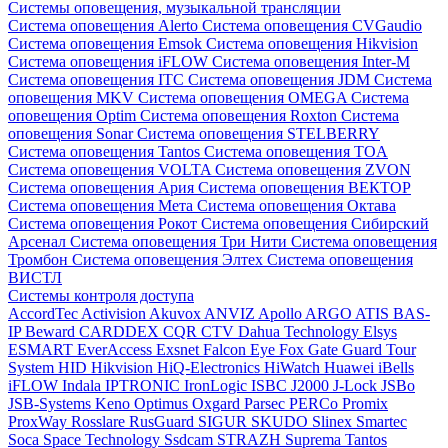
Системы оповещения, музыкальной трансляции
Система оповещения Alerto
Система оповещения CVGaudio
Система оповещения Emsok
Система оповещения Hikvision
Система оповещения iFLOW
Система оповещения Inter-M
Система оповещения ITC
Система оповещения JDM
Система
оповещения MKV
Система оповещения OMEGA
Система
оповещения Optim
Система оповещения Roxton
Система
оповещения Sonar
Система оповещения STELBERRY
Система оповещения Tantos
Система оповещения TOA
Система оповещения VOLTA
Система оповещения ZVON
Система оповещения Ария
Система оповещения ВЕКТОР
Система оповещения Мета
Система оповещения Октава
Система оповещения Рокот
Система оповещения Сибирский
Арсенал
Система оповещения Три Нити
Система оповещения
Тромбон
Система оповещения Элтех
Система оповещения
ВИСТЛ
Системы контроля доступа
AccordTec
Activision
Akuvox
ANVIZ
Apollo
ARGO
ATIS
BAS-
IP
Beward
CARDDEX
CQR
CTV
Dahua Technology
Elsys
ESMART
EverAccess
Exsnet
Falcon Eye
Fox
Gate
Guard Tour
System
HID
Hikvision
HiQ-Electronics
HiWatch
Huawei
iBells
iFLOW
Indala
IPTRONIC
IronLogic
ISBC
J2000
J-Lock
JSBo
JSB-Systems
Keno
Optimus
Oxgard
Parsec
PERCo
Promix
ProxWay
Rosslare
RusGuard
SIGUR
SKUDO
Slinex
Smartec
Soca
Space Technology
Ssdcam
STRAZH
Suprema
Tantos