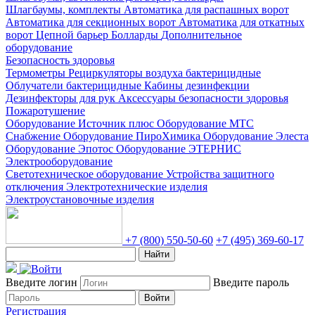
Шлагбаумы, комплекты
Автоматика для распашных ворот
Автоматика для секционных ворот
Автоматика для откатных
ворот
Цепной барьер
Болларды
Дополнительное
оборудование
Безопасность здоровья
Термометры
Рециркуляторы воздуха бактерицидные
Облучатели бактерицидные
Кабины дезинфекции
Дезинфекторы для рук
Аксессуары безопасности здоровья
Пожаротушение
Оборудование Источник плюс
Оборудование МТС
Снабжение
Оборудование ПироХимика
Оборудование Элеста
Оборудование Эпотос
Оборудование ЭТЕРНИС
Электрооборудование
Светотехническое оборудование
Устройства защитного
отключения
Электротехнические изделия
Электроустановочные изделия
+7 (800) 550-50-60
+7 (495) 369-60-17
Найти
Введите логин
Введите пароль
Войти
Регистрация