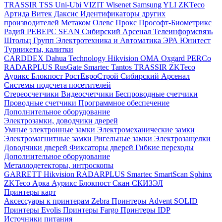
TRASSIR
TSS
Uni-Ubi
VIZIT
Wisenet Samsung
YLI
ZKTeco
Артида
Витек
Даксис
Идентификаторы других
производителей
Метаком
Олевс
Прокс
Прософт-Биометрикс
Радий
РЕВЕРС
SEAN
Сибирский Арсенал
Телеинформсвязь
Штольц Групп
Электротехника и Автоматика
ЭРА
Юнитест
Турникеты, калитки
CARDDEX
Dahua Technology
Hikvision
ОМА
Oxgard
PERCo
RADARPLUS
RusGate
Smartec
Tantos
TRASSIR
ZKTeco
Аурикс
Блокпост
РостЕвроСтрой
Сибирский Арсенал
Системы подсчета посетителей
Стереосчетчики
Видеосчетчики
Беспроводные счетчики
Проводные счетчики
Программное обеспечение
Дополнительное оборудование
Электрозамки, доводчики дверей
Умные электронные замки
Электромеханические замки
Электромагнитные замки
Ригельные замки
Электрозащелки
Доводчики дверей
Фиксаторы дверей
Гибкие переходы
Дополнительное оборудование
Металлодетекторы, интроскопы
GARRETT
Hikvision
RADARPLUS
Smartec
SmartScan
Sphinx
ZKTeco
Арка
Аурикс
Блокпост
Скан
СКИЗЭЛ
Принтеры карт
Аксессуары к принтерам Zebra
Принтеры Advent SOLID
Принтеры Evolis
Принтеры Fargo
Принтеры IDP
Источники питания