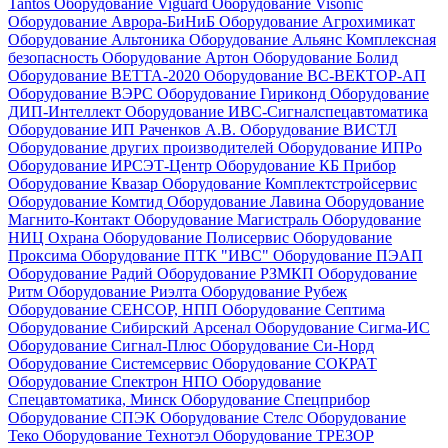
Tantos
Оборудование Viguard
Оборудование Visonic
Оборудование Аврора-БиНиБ
Оборудование Агрохимикат
Оборудование Альтоника
Оборудование Альянс Комплексная
безопасность
Оборудование Артон
Оборудование Болид
Оборудование ВЕТТА-2020
Оборудование ВС-ВЕКТОР-АП
Оборудование ВЭРС
Оборудование Гириконд
Оборудование
ДИП-Интеллект
Оборудование ИВС-Сигналспецавтоматика
Оборудование ИП Раченков А.В.
Оборудование ВИСТЛ
Оборудование других производителей
Оборудование ИПРо
Оборудование ИРСЭТ-Центр
Оборудование КБ Прибор
Оборудование Квазар
Оборудование Комплектстройсервис
Оборудование Комтид
Оборудование Лавина
Оборудование
Магнито-Контакт
Оборудование Магистраль
Оборудование
НИЦ Охрана
Оборудование Полисервис
Оборудование
Проксима
Оборудование ПТК "ИВС"
Оборудование ПЭАП
Оборудование Радий
Оборудование РЗМКП
Оборудование
Ритм
Оборудование Риэлта
Оборудование Рубеж
Оборудование СЕНСОР, НПП
Оборудование Септима
Оборудование Сибирский Арсенал
Оборудование Сигма-ИС
Оборудование Сигнал-Плюс
Оборудование Си-Норд
Оборудование Системсервис
Оборудование СОКРАТ
Оборудование Спектрон НПО
Оборудование
Спецавтоматика, Минск
Оборудование Спецприбор
Оборудование СПЭК
Оборудование Стелс
Оборудование
Теко
Оборудование Технотэл
Оборудование ТРЕЗОР