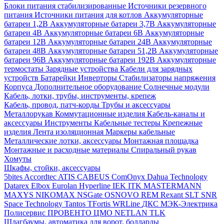
Блоки питания стабилизированные
Источники резервного
питания
Источники питания для котлов
Аккумуляторные
батареи 1,2В
Аккумуляторные батареи 3,7В
Аккумуляторные
батареи 4В
Аккумуляторные батареи 6В
Аккумуляторные
батареи 12В
Аккумуляторные батареи 24В
Аккумуляторные
батареи 48В
Аккумуляторные батареи 51,2В
Аккумуляторные
батареи 96В
Аккумуляторные батареи 192В
Аккумуляторные
термостаты
Зарядные устройства
Кабели для зарядных
устройств
Батарейки
Инверторы
Стабилизаторы напряжения
Корпуса
Дополнительное оборудование
Солнечные модули
Кабель, лотки, трубы, инструменты, крепеж
Кабель, провод, патч-корды
Трубы и аксессуары
Металлорукав
Коммутационные изделия
Кабель-каналы и
аксессуары
Инструменты
Кабельные тестеры
Крепежные
изделия
Лента изоляционная
Маркеры кабельные
Металлические лотки, аксессуары
Монтажная площадка
Монтажные и расходные материалы
Спиральный рукав
Хомуты
Шкафы, стойки, аксессуары
5bites
Accordtec
ATIS
CABEUS
ComOnyx
Dahua Technology
Datarex
Elbox
Eurolan
Hyperline
IEK
ITK
MASTERMANN
MAXYS
NIKOMAX
NSGate
OSNOVO
REM
Rexant
SLT
SNR
Space Technology
Tantos
TFortis
WRLine
ДКС
МЭК-Электрика
Полисервис
ПРОВЕНТО
ЦМО
NETLAN
TLK
Шлагбаумы, автоматика для ворот, болларды