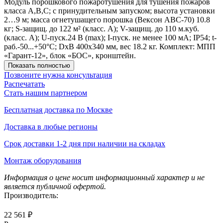
Модуль порошкового пожаротушения для тушения пожаров
класса А,В,С; с принудительным запуском; высота установки
2…9 м; масса огнетушащего порошка (Вексон АВС-70) 10.8
кг; S-защищ. до 122 м² (класс. А); V-защищ. до 110 м.куб.
(класс. А); U-пуск.24 В (max); I-пуск. не менее 100 мА; IP54; t-
раб.-50...+50°C; DхВ 400х340 мм, вес 18.2 кг. Комплект: МПП
«Гарант-12», блок «БОС», кронштейн.
Показать полностью
Позвоните нужна консультация
Распечатать
Стать нашим партнером
Бесплатная доставка по Москве
Доставка в любые регионы
Срок доставки 1-2 дня при наличии на складах
Монтаж оборудования
Информация о цене носит информационный характер и не
является публичной офертой.
Производитель:
22 561 ₽