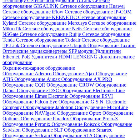
Technology
Сетевое оборудование D-Link
Сетевое
оборудование GIGALINK
Сетевое оборудование Huawei
Сетевое оборудование iFlow
Сетевое оборудование IP-COM
Сетевое оборудование KEENETIC
Сетевое оборудование
Kyland
Сетевое оборудование Mercusys
Сетевое оборудование
MikroTik
Сетевое оборудование Netis
Сетевое оборудование
NSGate
Сетевое оборудование Ruijie
Сетевое оборудование
Tenda
Сетевое оборудование Todaair
Сетевое оборудование
TP-Link
Сетевое оборудование Ubiquiti
Оборудование Тахион
Оптические медиаконвертеры
SFP модули
Удлинители
Ethernet, PoE
Удлинители HDMI LENKENG
Дополнительное
оборудование
Охранно-пожарное оборудование
Оборудование Ademco
Оборудование Ajax
Оборудование
ATIS
Оборудование Aupax
Оборудование AX PRO
Оборудование CQR
Оборудование CROW
Оборудование
Dahua
Оборудование DSC
Оборудование Electronics Line
Оборудование Elmes Electronic
Оборудование ESVI
Оборудование Falcon Eye
Оборудование G.S.N. Electronic
Company
Оборудование Jablotron
Оборудование MicroLine
Оборудование NAVIgard
Оборудование Optex
Оборудование
Optimus
Оборудование Paradox
Оборудование Proto-X
Оборудование Pyronix
Оборудование Roiscok
Оборудование
Satvision
Оборудование SLT
Оборудование Smartec
Оборудование Ssdcam
Оборудование STA
Оборудование