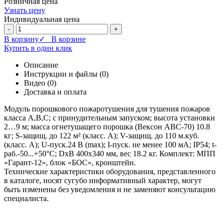
Розничная цена
Узнать цену
Индивидуальная цена
-
+
В корзину
✓ В корзине
Купить в один клик
Описание
Инструкции и файлы (0)
Видео (0)
Доставка и оплата
Модуль порошкового пожаротушения для тушения пожаров
класса А,В,С; с принудительным запуском; высота установки
2…9 м; масса огнетушащего порошка (Вексон АВС-70) 10.8
кг; S-защищ. до 122 м² (класс. А); V-защищ. до 110 м.куб.
(класс. А); U-пуск.24 В (max); I-пуск. не менее 100 мА; IP54; t-
раб.-50...+50°C; DхВ 400х340 мм, вес 18.2 кг. Комплект: МПП
«Гарант-12», блок «БОС», кронштейн.
Технические характеристики оборудования, представленного
в каталоге, носят сугубо информативный характер, могут
быть изменены без уведомления и не заменяют консультацию
специалиста.