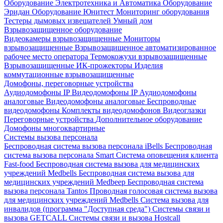
Оборудование Электротехника и Автоматика
Оборудование
Эридан
Оборудование Юнитест
Мониторинг оборудования
Тестеры дымовых извещателей
Умный дом
Взрывозащищенное оборудование
Видеокамеры взрывозащищенные
Мониторы
взрывозащищенные
Взрывозащищенное автоматизированное
рабочее место оператора
Термокожухи взрывозащищенные
Взрывозащищенные ИК-прожекторы
Изделия
коммутационные взрывозащищенные
Домофоны, переговорные устройства
Аудиодомофоны IP
Видеодомофоны IP
Аудиодомофоны
аналоговые
Видеодомофоны аналоговые
Беспроводные
видеодомофоны
Комплекты видеодомофонов
Видеоглазки
Переговорные устройства
Дополнительное оборудование
Домофоны многоквартирные
Системы вызова персонала
Беспроводная система вызова персонала iBells
Беспроводная
система вызова персонала Smart
Система оповещения клиента
Fast-food
Беспроводная система вызова для медицинских
учреждений Medbells
Беспроводная система вызова для
медицинских учреждений Medbeep
Беспроводная система
вызова персонала Tantos
Проводная голосовая система вызова
для медицинских учреждений Medbells
Система вызова для
инвалидов (программа "Доступная среда")
Системы связи и
вызова GETCALL
Системы связи и вызова Hostcall