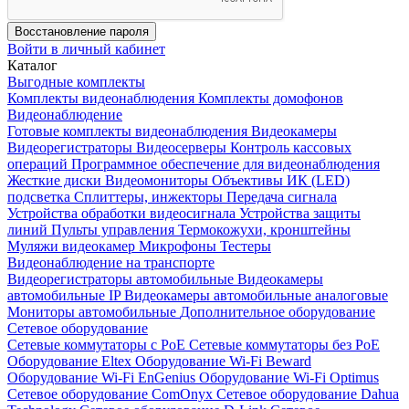
Восстановление пароля
Войти в личный кабинет
Каталог
Выгодные комплекты
Комплекты видеонаблюдения
Комплекты домофонов
Видеонаблюдение
Готовые комплекты видеонаблюдения
Видеокамеры
Видеорегистраторы
Видеосерверы
Контроль кассовых
операций
Программное обеспечение для видеонаблюдения
Жесткие диски
Видеомониторы
Объективы
ИК (LED)
подсветка
Сплиттеры, инжекторы
Передача сигнала
Устройства обработки видеосигнала
Устройства защиты
линий
Пульты управления
Термокожухи, кронштейны
Муляжи видеокамер
Микрофоны
Тестеры
Видеонаблюдение на транспорте
Видеорегистраторы автомобильные
Видеокамеры
автомобильные IP
Видеокамеры автомобильные аналоговые
Мониторы автомобильные
Дополнительное оборудование
Сетевое оборудование
Сетевые коммутаторы с РоЕ
Сетевые коммутаторы без РоЕ
Оборудование Eltex
Оборудование Wi-Fi Beward
Оборудование Wi-Fi EnGenius
Оборудование Wi-Fi Optimus
Сетевое оборудование ComOnyx
Сетевое оборудование Dahua