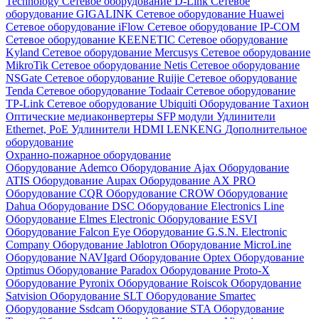
Technology
Сетевое оборудование D-Link
Сетевое
оборудование GIGALINK
Сетевое оборудование Huawei
Сетевое оборудование iFlow
Сетевое оборудование IP-COM
Сетевое оборудование KEENETIC
Сетевое оборудование
Kyland
Сетевое оборудование Mercusys
Сетевое оборудование
MikroTik
Сетевое оборудование Netis
Сетевое оборудование
NSGate
Сетевое оборудование Ruijie
Сетевое оборудование
Tenda
Сетевое оборудование Todaair
Сетевое оборудование
TP-Link
Сетевое оборудование Ubiquiti
Оборудование Тахион
Оптические медиаконвертеры
SFP модули
Удлинители
Ethernet, PoE
Удлинители HDMI LENKENG
Дополнительное
оборудование
Охранно-пожарное оборудование
Оборудование Ademco
Оборудование Ajax
Оборудование
ATIS
Оборудование Aupax
Оборудование AX PRO
Оборудование CQR
Оборудование CROW
Оборудование
Dahua
Оборудование DSC
Оборудование Electronics Line
Оборудование Elmes Electronic
Оборудование ESVI
Оборудование Falcon Eye
Оборудование G.S.N. Electronic
Company
Оборудование Jablotron
Оборудование MicroLine
Оборудование NAVIgard
Оборудование Optex
Оборудование
Optimus
Оборудование Paradox
Оборудование Proto-X
Оборудование Pyronix
Оборудование Roiscok
Оборудование
Satvision
Оборудование SLT
Оборудование Smartec
Оборудование Ssdcam
Оборудование STA
Оборудование