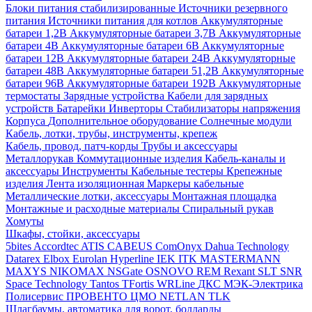
Блоки питания стабилизированные
Источники резервного
питания
Источники питания для котлов
Аккумуляторные
батареи 1,2В
Аккумуляторные батареи 3,7В
Аккумуляторные
батареи 4В
Аккумуляторные батареи 6В
Аккумуляторные
батареи 12В
Аккумуляторные батареи 24В
Аккумуляторные
батареи 48В
Аккумуляторные батареи 51,2В
Аккумуляторные
батареи 96В
Аккумуляторные батареи 192В
Аккумуляторные
термостаты
Зарядные устройства
Кабели для зарядных
устройств
Батарейки
Инверторы
Стабилизаторы напряжения
Корпуса
Дополнительное оборудование
Солнечные модули
Кабель, лотки, трубы, инструменты, крепеж
Кабель, провод, патч-корды
Трубы и аксессуары
Металлорукав
Коммутационные изделия
Кабель-каналы и
аксессуары
Инструменты
Кабельные тестеры
Крепежные
изделия
Лента изоляционная
Маркеры кабельные
Металлические лотки, аксессуары
Монтажная площадка
Монтажные и расходные материалы
Спиральный рукав
Хомуты
Шкафы, стойки, аксессуары
5bites
Accordtec
ATIS
CABEUS
ComOnyx
Dahua Technology
Datarex
Elbox
Eurolan
Hyperline
IEK
ITK
MASTERMANN
MAXYS
NIKOMAX
NSGate
OSNOVO
REM
Rexant
SLT
SNR
Space Technology
Tantos
TFortis
WRLine
ДКС
МЭК-Электрика
Полисервис
ПРОВЕНТО
ЦМО
NETLAN
TLK
Шлагбаумы, автоматика для ворот, болларды