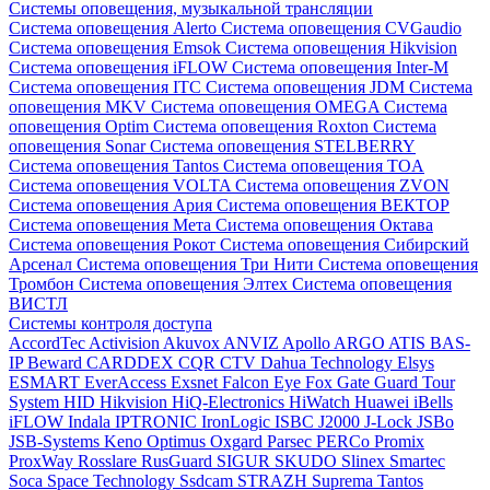
Системы оповещения, музыкальной трансляции
Система оповещения Alerto
Система оповещения CVGaudio
Система оповещения Emsok
Система оповещения Hikvision
Система оповещения iFLOW
Система оповещения Inter-M
Система оповещения ITC
Система оповещения JDM
Система
оповещения MKV
Система оповещения OMEGA
Система
оповещения Optim
Система оповещения Roxton
Система
оповещения Sonar
Система оповещения STELBERRY
Система оповещения Tantos
Система оповещения TOA
Система оповещения VOLTA
Система оповещения ZVON
Система оповещения Ария
Система оповещения ВЕКТОР
Система оповещения Мета
Система оповещения Октава
Система оповещения Рокот
Система оповещения Сибирский
Арсенал
Система оповещения Три Нити
Система оповещения
Тромбон
Система оповещения Элтех
Система оповещения
ВИСТЛ
Системы контроля доступа
AccordTec
Activision
Akuvox
ANVIZ
Apollo
ARGO
ATIS
BAS-
IP
Beward
CARDDEX
CQR
CTV
Dahua Technology
Elsys
ESMART
EverAccess
Exsnet
Falcon Eye
Fox
Gate
Guard Tour
System
HID
Hikvision
HiQ-Electronics
HiWatch
Huawei
iBells
iFLOW
Indala
IPTRONIC
IronLogic
ISBC
J2000
J-Lock
JSBo
JSB-Systems
Keno
Optimus
Oxgard
Parsec
PERCo
Promix
ProxWay
Rosslare
RusGuard
SIGUR
SKUDO
Slinex
Smartec
Soca
Space Technology
Ssdcam
STRAZH
Suprema
Tantos