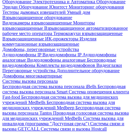
Оборудование Электротехника и Автоматика
Оборудование
Эридан
Оборудование Юнитест
Мониторинг оборудования
Тестеры дымовых извещателей
Умный дом
Взрывозащищенное оборудование
Видеокамеры взрывозащищенные
Мониторы
взрывозащищенные
Взрывозащищенное автоматизированное
рабочее место оператора
Термокожухи взрывозащищенные
Взрывозащищенные ИК-прожекторы
Изделия
коммутационные взрывозащищенные
Домофоны, переговорные устройства
Аудиодомофоны IP
Видеодомофоны IP
Аудиодомофоны
аналоговые
Видеодомофоны аналоговые
Беспроводные
видеодомофоны
Комплекты видеодомофонов
Видеоглазки
Переговорные устройства
Дополнительное оборудование
Домофоны многоквартирные
Системы вызова персонала
Беспроводная система вызова персонала iBells
Беспроводная
система вызова персонала Smart
Система оповещения клиента
Fast-food
Беспроводная система вызова для медицинских
учреждений Medbells
Беспроводная система вызова для
медицинских учреждений Medbeep
Беспроводная система
вызова персонала Tantos
Проводная голосовая система вызова
для медицинских учреждений Medbells
Система вызова для
инвалидов (программа "Доступная среда")
Системы связи и
вызова GETCALL
Системы связи и вызова Hostcall