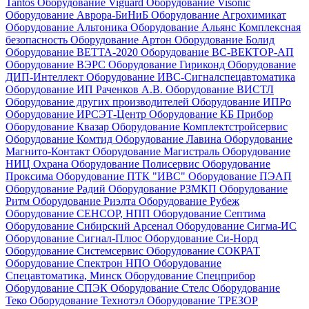
Tantos
Оборудование Viguard
Оборудование Visonic
Оборудование Аврора-БиНиБ
Оборудование Агрохимикат
Оборудование Альтоника
Оборудование Альянс Комплексная
безопасность
Оборудование Артон
Оборудование Болид
Оборудование ВЕТТА-2020
Оборудование ВС-ВЕКТОР-АП
Оборудование ВЭРС
Оборудование Гириконд
Оборудование
ДИП-Интеллект
Оборудование ИВС-Сигналспецавтоматика
Оборудование ИП Раченков А.В.
Оборудование ВИСТЛ
Оборудование других производителей
Оборудование ИПРо
Оборудование ИРСЭТ-Центр
Оборудование КБ Прибор
Оборудование Квазар
Оборудование Комплектстройсервис
Оборудование Комтид
Оборудование Лавина
Оборудование
Магнито-Контакт
Оборудование Магистраль
Оборудование
НИЦ Охрана
Оборудование Полисервис
Оборудование
Проксима
Оборудование ПТК "ИВС"
Оборудование ПЭАП
Оборудование Радий
Оборудование РЗМКП
Оборудование
Ритм
Оборудование Риэлта
Оборудование Рубеж
Оборудование СЕНСОР, НПП
Оборудование Септима
Оборудование Сибирский Арсенал
Оборудование Сигма-ИС
Оборудование Сигнал-Плюс
Оборудование Си-Норд
Оборудование Системсервис
Оборудование СОКРАТ
Оборудование Спектрон НПО
Оборудование
Спецавтоматика, Минск
Оборудование Спецприбор
Оборудование СПЭК
Оборудование Стелс
Оборудование
Теко
Оборудование Технотэл
Оборудование ТРЕЗОР