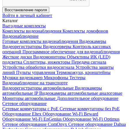
Восстановление пароля
Войти в личный кабинет
Каталог
Выгодные комплекты
Комплекты видеонаблюдения
Комплекты домофонов
Видеонаблюдение
Готовые комплекты видеонаблюдения
Видеокамеры
Видеорегистраторы
Видеосерверы
Контроль кассовых
операций
Программное обеспечение для видеонаблюдения
Жесткие диски
Видеомониторы
Объективы
ИК (LED)
подсветка
Сплиттеры, инжекторы
Передача сигнала
Устройства обработки видеосигнала
Устройства защиты
линий
Пульты управления
Термокожухи, кронштейны
Муляжи видеокамер
Микрофоны
Тестеры
Видеонаблюдение на транспорте
Видеорегистраторы автомобильные
Видеокамеры
автомобильные IP
Видеокамеры автомобильные аналоговые
Мониторы автомобильные
Дополнительное оборудование
Сетевое оборудование
Сетевые коммутаторы с РоЕ
Сетевые коммутаторы без РоЕ
Оборудование Eltex
Оборудование Wi-Fi Beward
Оборудование Wi-Fi EnGenius
Оборудование Wi-Fi Optimus
Сетевое оборудование ComOnyx
Сетевое оборудование Dahua