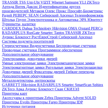
TRASSIR
TSS
Uni-Ubi
VIZIT
Wisenet Samsung
YLI
ZKTeco
Артида
Витек
Даксис
Идентификаторы других
производителей
Метаком
Олевс
Прокс
Прософт-Биометрикс
Радий
РЕВЕРС
SEAN
Сибирский Арсенал
Телеинформсвязь
Штольц Групп
Электротехника и Автоматика
ЭРА
Юнитест
Турникеты, калитки
CARDDEX
Dahua Technology
Hikvision
ОМА
Oxgard
PERCo
RADARPLUS
RusGate
Smartec
Tantos
TRASSIR
ZKTeco
Аурикс
Блокпост
РостЕвроСтрой
Сибирский Арсенал
Системы подсчета посетителей
Стереосчетчики
Видеосчетчики
Беспроводные счетчики
Проводные счетчики
Программное обеспечение
Дополнительное оборудование
Электрозамки, доводчики дверей
Умные электронные замки
Электромеханические замки
Электромагнитные замки
Ригельные замки
Электрозащелки
Доводчики дверей
Фиксаторы дверей
Гибкие переходы
Дополнительное оборудование
Металлодетекторы, интроскопы
GARRETT
Hikvision
RADARPLUS
Smartec
SmartScan
Sphinx
ZKTeco
Арка
Аурикс
Блокпост
Скан
СКИЗЭЛ
Принтеры карт
Аксессуары к принтерам Zebra
Принтеры Advent SOLID
Принтеры Evolis
Принтеры Fargo
Принтеры IDP
Источники питания