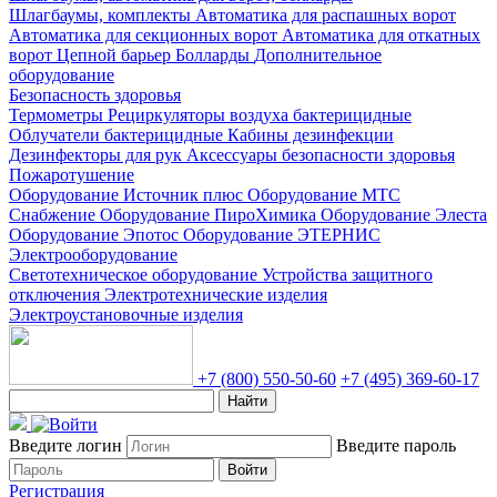
Шлагбаумы, комплекты
Автоматика для распашных ворот
Автоматика для секционных ворот
Автоматика для откатных
ворот
Цепной барьер
Болларды
Дополнительное
оборудование
Безопасность здоровья
Термометры
Рециркуляторы воздуха бактерицидные
Облучатели бактерицидные
Кабины дезинфекции
Дезинфекторы для рук
Аксессуары безопасности здоровья
Пожаротушение
Оборудование Источник плюс
Оборудование МТС
Снабжение
Оборудование ПироХимика
Оборудование Элеста
Оборудование Эпотос
Оборудование ЭТЕРНИС
Электрооборудование
Светотехническое оборудование
Устройства защитного
отключения
Электротехнические изделия
Электроустановочные изделия
+7 (800) 550-50-60
+7 (495) 369-60-17
Найти
Введите логин
Введите пароль
Войти
Регистрация