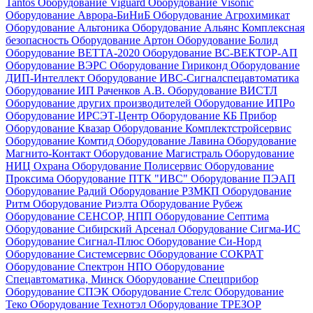
Tantos
Оборудование Viguard
Оборудование Visonic
Оборудование Аврора-БиНиБ
Оборудование Агрохимикат
Оборудование Альтоника
Оборудование Альянс Комплексная
безопасность
Оборудование Артон
Оборудование Болид
Оборудование ВЕТТА-2020
Оборудование ВС-ВЕКТОР-АП
Оборудование ВЭРС
Оборудование Гириконд
Оборудование
ДИП-Интеллект
Оборудование ИВС-Сигналспецавтоматика
Оборудование ИП Раченков А.В.
Оборудование ВИСТЛ
Оборудование других производителей
Оборудование ИПРо
Оборудование ИРСЭТ-Центр
Оборудование КБ Прибор
Оборудование Квазар
Оборудование Комплектстройсервис
Оборудование Комтид
Оборудование Лавина
Оборудование
Магнито-Контакт
Оборудование Магистраль
Оборудование
НИЦ Охрана
Оборудование Полисервис
Оборудование
Проксима
Оборудование ПТК "ИВС"
Оборудование ПЭАП
Оборудование Радий
Оборудование РЗМКП
Оборудование
Ритм
Оборудование Риэлта
Оборудование Рубеж
Оборудование СЕНСОР, НПП
Оборудование Септима
Оборудование Сибирский Арсенал
Оборудование Сигма-ИС
Оборудование Сигнал-Плюс
Оборудование Си-Норд
Оборудование Системсервис
Оборудование СОКРАТ
Оборудование Спектрон НПО
Оборудование
Спецавтоматика, Минск
Оборудование Спецприбор
Оборудование СПЭК
Оборудование Стелс
Оборудование
Теко
Оборудование Технотэл
Оборудование ТРЕЗОР