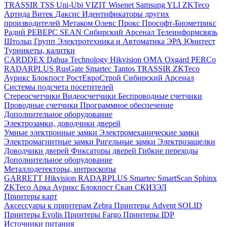
TRASSIR
TSS
Uni-Ubi
VIZIT
Wisenet Samsung
YLI
ZKTeco
Артида
Витек
Даксис
Идентификаторы других
производителей
Метаком
Олевс
Прокс
Прософт-Биометрикс
Радий
РЕВЕРС
SEAN
Сибирский Арсенал
Телеинформсвязь
Штольц Групп
Электротехника и Автоматика
ЭРА
Юнитест
Турникеты, калитки
CARDDEX
Dahua Technology
Hikvision
ОМА
Oxgard
PERCo
RADARPLUS
RusGate
Smartec
Tantos
TRASSIR
ZKTeco
Аурикс
Блокпост
РостЕвроСтрой
Сибирский Арсенал
Системы подсчета посетителей
Стереосчетчики
Видеосчетчики
Беспроводные счетчики
Проводные счетчики
Программное обеспечение
Дополнительное оборудование
Электрозамки, доводчики дверей
Умные электронные замки
Электромеханические замки
Электромагнитные замки
Ригельные замки
Электрозащелки
Доводчики дверей
Фиксаторы дверей
Гибкие переходы
Дополнительное оборудование
Металлодетекторы, интроскопы
GARRETT
Hikvision
RADARPLUS
Smartec
SmartScan
Sphinx
ZKTeco
Арка
Аурикс
Блокпост
Скан
СКИЗЭЛ
Принтеры карт
Аксессуары к принтерам Zebra
Принтеры Advent SOLID
Принтеры Evolis
Принтеры Fargo
Принтеры IDP
Источники питания