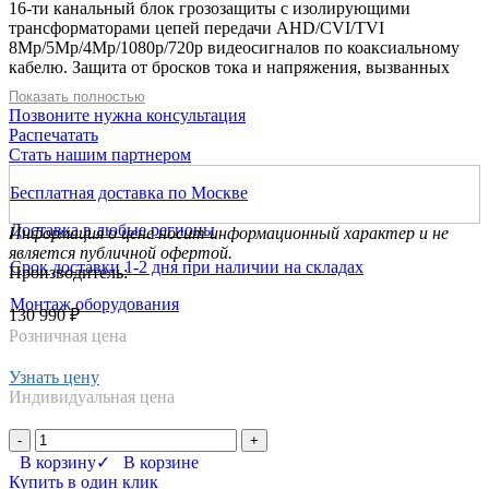
16-ти канальный блок грозозащиты с изолирующими
трансформаторами цепей передачи AHD/CVI/TVI
8Mp/5Мp/4Мp/1080p/720p видеосигналов по коаксиальному
кабелю. Защита от бросков тока и напряжения, вызванных
грозовыми разрядами, ударами молний, высоковольтными
Показать полностью
импульсными наводками, помехами коммутации, попаданием
Позвоните нужна консультация
сетевого напряжения в сигнальные линии и т.п. Подавление
Распечатать
помех на изображении, в том числе полная блокировка
Стать нашим партнером
токовой «земляной» петли. Дифференциальная защита: по
напряжению от 5,6В / по напряжению от 90В. Синфазная
Бесплатная доставка по Москве
защита: НЧ защита блокирует токовую «земляную» петлю /
защита по напряжению от 7,8В / по напряжению от 90В. Не
Доставка в любые регионы
Информация о цене носит информационный характер и не
вносит искажений в передаваемые HD / FullHD / UltraHD
является публичной офертой.
видеосигналы. Максимальное разрешение 3840×2160 пикс.
Срок доставки 1-2 дня при наличии на складах
Производитель:
Установка в 19" стойку (высота - 1U); Входы - BNCx16.
Выходы - BNCx16.; -40°…+50° C
Монтаж оборудования
130 990 ₽
Розничная цена
Узнать цену
Индивидуальная цена
-
+
В корзину
✓ В корзине
Купить в один клик