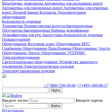
Шлагбаумы, комплекты
Автоматика для распашных ворот
Автоматика для секционных ворот
Автоматика для откатных
ворот
Цепной барьер
Болларды
Дополнительное
оборудование
Безопасность здоровья
Термометры
Рециркуляторы воздуха бактерицидные
Облучатели бактерицидные
Кабины дезинфекции
Дезинфекторы для рук
Аксессуары безопасности здоровья
Пожаротушение
Оборудование Источник плюс
Оборудование МТС
Снабжение
Оборудование ПироХимика
Оборудование Элеста
Оборудование Эпотос
Оборудование ЭТЕРНИС
Электрооборудование
Светотехническое оборудование
Устройства защитного
отключения
Электротехнические изделия
Электроустановочные изделия
+7 (800) 550-50-60
+7 (495) 369-60-17
Найти
Введите логин
Введите пароль
Войти
Регистрация