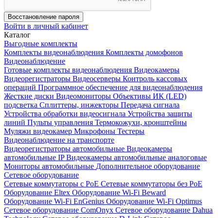
Восстановление пароля
Войти в личный кабинет
Каталог
Выгодные комплекты
Комплекты видеонаблюдения
Комплекты домофонов
Видеонаблюдение
Готовые комплекты видеонаблюдения
Видеокамеры
Видеорегистраторы
Видеосерверы
Контроль кассовых
операций
Программное обеспечение для видеонаблюдения
Жесткие диски
Видеомониторы
Объективы
ИК (LED)
подсветка
Сплиттеры, инжекторы
Передача сигнала
Устройства обработки видеосигнала
Устройства защиты
линий
Пульты управления
Термокожухи, кронштейны
Муляжи видеокамер
Микрофоны
Тестеры
Видеонаблюдение на транспорте
Видеорегистраторы автомобильные
Видеокамеры
автомобильные IP
Видеокамеры автомобильные аналоговые
Мониторы автомобильные
Дополнительное оборудование
Сетевое оборудование
Сетевые коммутаторы с РоЕ
Сетевые коммутаторы без РоЕ
Оборудование Eltex
Оборудование Wi-Fi Beward
Оборудование Wi-Fi EnGenius
Оборудование Wi-Fi Optimus
Сетевое оборудование ComOnyx
Сетевое оборудование Dahua