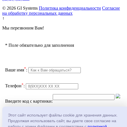
© 2026 GI Systems
Политика конфиденциальности
Согласие
на обработку персональных данных
↑
Мы перезвоним Вам!
*
Поле обязательно для заполнения
*
Ваше имя
:
*
Телефон
:
Введите код с картинки:
Подтверждаю согласие с
политикой
Этот сайт использует файлы cookie для хранения данных.
конфеденциальности
и
обработкой персональных
Продолжая использовать сайт, вы даете свое согласие на
данных
работу с этими файлами в соответствии с
политикой