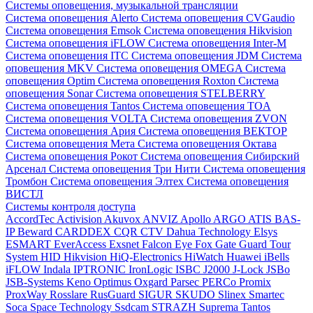
Системы оповещения, музыкальной трансляции
Система оповещения Alerto
Система оповещения CVGaudio
Система оповещения Emsok
Система оповещения Hikvision
Система оповещения iFLOW
Система оповещения Inter-M
Система оповещения ITC
Система оповещения JDM
Система
оповещения MKV
Система оповещения OMEGA
Система
оповещения Optim
Система оповещения Roxton
Система
оповещения Sonar
Система оповещения STELBERRY
Система оповещения Tantos
Система оповещения TOA
Система оповещения VOLTA
Система оповещения ZVON
Система оповещения Ария
Система оповещения ВЕКТОР
Система оповещения Мета
Система оповещения Октава
Система оповещения Рокот
Система оповещения Сибирский
Арсенал
Система оповещения Три Нити
Система оповещения
Тромбон
Система оповещения Элтех
Система оповещения
ВИСТЛ
Системы контроля доступа
AccordTec
Activision
Akuvox
ANVIZ
Apollo
ARGO
ATIS
BAS-
IP
Beward
CARDDEX
CQR
CTV
Dahua Technology
Elsys
ESMART
EverAccess
Exsnet
Falcon Eye
Fox
Gate
Guard Tour
System
HID
Hikvision
HiQ-Electronics
HiWatch
Huawei
iBells
iFLOW
Indala
IPTRONIC
IronLogic
ISBC
J2000
J-Lock
JSBo
JSB-Systems
Keno
Optimus
Oxgard
Parsec
PERCo
Promix
ProxWay
Rosslare
RusGuard
SIGUR
SKUDO
Slinex
Smartec
Soca
Space Technology
Ssdcam
STRAZH
Suprema
Tantos