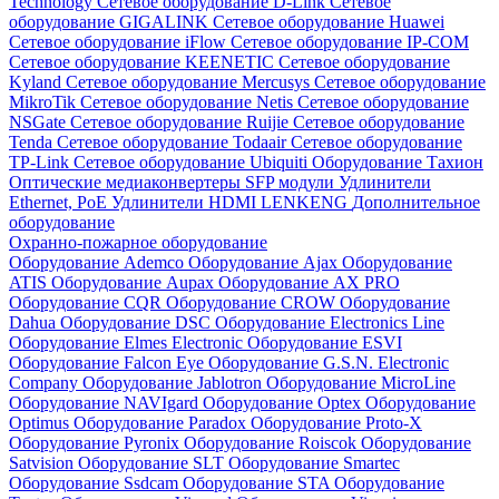
Technology
Сетевое оборудование D-Link
Сетевое
оборудование GIGALINK
Сетевое оборудование Huawei
Сетевое оборудование iFlow
Сетевое оборудование IP-COM
Сетевое оборудование KEENETIC
Сетевое оборудование
Kyland
Сетевое оборудование Mercusys
Сетевое оборудование
MikroTik
Сетевое оборудование Netis
Сетевое оборудование
NSGate
Сетевое оборудование Ruijie
Сетевое оборудование
Tenda
Сетевое оборудование Todaair
Сетевое оборудование
TP-Link
Сетевое оборудование Ubiquiti
Оборудование Тахион
Оптические медиаконвертеры
SFP модули
Удлинители
Ethernet, PoE
Удлинители HDMI LENKENG
Дополнительное
оборудование
Охранно-пожарное оборудование
Оборудование Ademco
Оборудование Ajax
Оборудование
ATIS
Оборудование Aupax
Оборудование AX PRO
Оборудование CQR
Оборудование CROW
Оборудование
Dahua
Оборудование DSC
Оборудование Electronics Line
Оборудование Elmes Electronic
Оборудование ESVI
Оборудование Falcon Eye
Оборудование G.S.N. Electronic
Company
Оборудование Jablotron
Оборудование MicroLine
Оборудование NAVIgard
Оборудование Optex
Оборудование
Optimus
Оборудование Paradox
Оборудование Proto-X
Оборудование Pyronix
Оборудование Roiscok
Оборудование
Satvision
Оборудование SLT
Оборудование Smartec
Оборудование Ssdcam
Оборудование STA
Оборудование