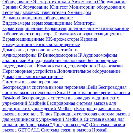
Оборудование Электротехника и Автоматика
Оборудование
Эридан
Оборудование Юнитест
Мониторинг оборудования
Тестеры дымовых извещателей
Умный дом
Взрывозащищенное оборудование
Видеокамеры взрывозащищенные
Мониторы
взрывозащищенные
Взрывозащищенное автоматизированное
рабочее место оператора
Термокожухи взрывозащищенные
Взрывозащищенные ИК-прожекторы
Изделия
коммутационные взрывозащищенные
Домофоны, переговорные устройства
Аудиодомофоны IP
Видеодомофоны IP
Аудиодомофоны
аналоговые
Видеодомофоны аналоговые
Беспроводные
видеодомофоны
Комплекты видеодомофонов
Видеоглазки
Переговорные устройства
Дополнительное оборудование
Домофоны многоквартирные
Системы вызова персонала
Беспроводная система вызова персонала iBells
Беспроводная
система вызова персонала Smart
Система оповещения клиента
Fast-food
Беспроводная система вызова для медицинских
учреждений Medbells
Беспроводная система вызова для
медицинских учреждений Medbeep
Беспроводная система
вызова персонала Tantos
Проводная голосовая система вызова
для медицинских учреждений Medbells
Система вызова для
инвалидов (программа "Доступная среда")
Системы связи и
вызова GETCALL
Системы связи и вызова Hostcall