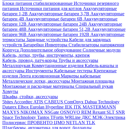
Блоки питания стабилизированные
Источники резервного
питания
Источники питания для котлов
Аккумуляторные
батареи 1,2В
Аккумуляторные батареи 3,7В
Аккумуляторные
батареи 4В
Аккумуляторные батареи 6В
Аккумуляторные
батареи 12В
Аккумуляторные батареи 24В
Аккумуляторные
батареи 48В
Аккумуляторные батареи 51,2В
Аккумуляторные
батареи 96В
Аккумуляторные батареи 192В
Аккумуляторные
термостаты
Зарядные устройства
Кабели для зарядных
устройств
Батарейки
Инверторы
Стабилизаторы напряжения
Корпуса
Дополнительное оборудование
Солнечные модули
Кабель, лотки, трубы, инструменты, крепеж
Кабель, провод, патч-корды
Трубы и аксессуары
Металлорукав
Коммутационные изделия
Кабель-каналы и
аксессуары
Инструменты
Кабельные тестеры
Крепежные
изделия
Лента изоляционная
Маркеры кабельные
Металлические лотки, аксессуары
Монтажная площадка
Монтажные и расходные материалы
Спиральный рукав
Хомуты
Шкафы, стойки, аксессуары
5bites
Accordtec
ATIS
CABEUS
ComOnyx
Dahua Technology
Datarex
Elbox
Eurolan
Hyperline
IEK
ITK
MASTERMANN
MAXYS
NIKOMAX
NSGate
OSNOVO
REM
Rexant
SLT
SNR
Space Technology
Tantos
TFortis
WRLine
ДКС
МЭК-Электрика
Полисервис
ПРОВЕНТО
ЦМО
NETLAN
TLK
Шлагбаумы, автоматика для ворот, болларды