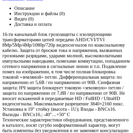
Описание
Инструкции и файлы (0)
Видео (0)
Доставка и оплата
16-ти канальный блок грозозащиты с изолирующими
трансформаторами цепей передачи AHD/CVI/TVI
8Mp/5Мp/4Мp/1080p/720p видеосигналов по коаксиальному
кабелю. Защита от бросков тока и напряжения, вызванных
грозовыми разрядами, ударами молний, высоковольтными
импульсными наводками, помехами коммутации, попаданием
сетевого напряжения в сигнальные линии и т.п. Подавление
помех на изображении, в том числе полная блокировка
токовой «земляной» петли. Дифференциальная защита: по
напряжению от 5,6В / по напряжению от 90В. Синфазная
защита: НЧ защита блокирует токовую «земляную» петлю /
защита по напряжению от 7,8В / по напряжению от 90В. Не
вносит искажений в передаваемые HD / FullHD / UltraHD
видеосигналы. Максимальное разрешение 3840×2160 пикс.
Установка в 19" стойку (высота - 1U); Входы - BNCx16.
Выходы - BNCx16.; -40°…+50° C
Технические характеристики оборудования, представленного
в каталоге, носят сугубо информативный характер, могут
быть изменены без уведомления и не заменяют консультацию