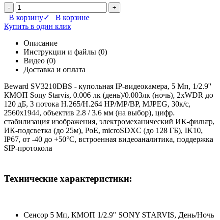
-
+
В корзину
✓ В корзине
Купить в один клик
Описание
Инструкции и файлы (0)
Видео (0)
Доставка и оплата
Beward SV3210DBS - купольная IP-видеокамера, 5 Мп, 1/2.9''
КМОП Sony Starvis, 0.006 лк (день)/0.003лк (ночь), 2xWDR до
120 дБ, 3 потока H.265/Н.264 HP/MP/BP, MJPEG, 30к/с,
2560x1944, объектив 2.8 / 3.6 мм (на выбор), цифр.
стабилизация изображения, электромеханический ИК-фильтр,
ИК-подсветка (до 25м), PoE, microSDXC (до 128 ГБ), IK10,
IP67, от -40 до +50°С, встроенная видеоаналитика, поддержка
SIP-протокола
Технические характеристики:
Сенсор 5 Мп, КМОП 1/2.9" SONY STARVIS, День/Ночь