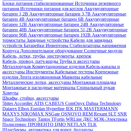
Блоки питания стабилизированные
Источники резервного
питания
Источники питания для котлов
Аккумуляторные
батареи 1,2В
Аккумуляторные батареи 3,7В
Аккумуляторные
батареи 4В
Аккумуляторные батареи 6В
Аккумуляторные
батареи 12В
Аккумуляторные батареи 24В
Аккумуляторные
батареи 48В
Аккумуляторные батареи 51,2В
Аккумуляторные
батареи 96В
Аккумуляторные батареи 192В
Аккумуляторные
термостаты
Зарядные устройства
Кабели для зарядных
устройств
Батарейки
Инверторы
Стабилизаторы напряжения
Корпуса
Дополнительное оборудование
Солнечные модули
Кабель, лотки, трубы, инструменты, крепеж
Кабель, провод, патч-корды
Трубы и аксессуары
Металлорукав
Коммутационные изделия
Кабель-каналы и
аксессуары
Инструменты
Кабельные тестеры
Крепежные
изделия
Лента изоляционная
Маркеры кабельные
Металлические лотки, аксессуары
Монтажная площадка
Монтажные и расходные материалы
Спиральный рукав
Хомуты
Шкафы, стойки, аксессуары
5bites
Accordtec
ATIS
CABEUS
ComOnyx
Dahua Technology
Datarex
Elbox
Eurolan
Hyperline
IEK
ITK
MASTERMANN
MAXYS
NIKOMAX
NSGate
OSNOVO
REM
Rexant
SLT
SNR
Space Technology
Tantos
TFortis
WRLine
ДКС
МЭК-Электрика
Полисервис
ПРОВЕНТО
ЦМО
NETLAN
TLK
Шлагбаумы, автоматика для ворот, болларды