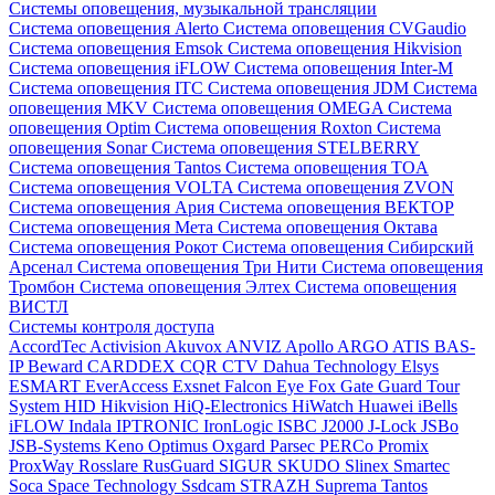
Системы оповещения, музыкальной трансляции
Система оповещения Alerto
Система оповещения CVGaudio
Система оповещения Emsok
Система оповещения Hikvision
Система оповещения iFLOW
Система оповещения Inter-M
Система оповещения ITC
Система оповещения JDM
Система
оповещения MKV
Система оповещения OMEGA
Система
оповещения Optim
Система оповещения Roxton
Система
оповещения Sonar
Система оповещения STELBERRY
Система оповещения Tantos
Система оповещения TOA
Система оповещения VOLTA
Система оповещения ZVON
Система оповещения Ария
Система оповещения ВЕКТОР
Система оповещения Мета
Система оповещения Октава
Система оповещения Рокот
Система оповещения Сибирский
Арсенал
Система оповещения Три Нити
Система оповещения
Тромбон
Система оповещения Элтех
Система оповещения
ВИСТЛ
Системы контроля доступа
AccordTec
Activision
Akuvox
ANVIZ
Apollo
ARGO
ATIS
BAS-
IP
Beward
CARDDEX
CQR
CTV
Dahua Technology
Elsys
ESMART
EverAccess
Exsnet
Falcon Eye
Fox
Gate
Guard Tour
System
HID
Hikvision
HiQ-Electronics
HiWatch
Huawei
iBells
iFLOW
Indala
IPTRONIC
IronLogic
ISBC
J2000
J-Lock
JSBo
JSB-Systems
Keno
Optimus
Oxgard
Parsec
PERCo
Promix
ProxWay
Rosslare
RusGuard
SIGUR
SKUDO
Slinex
Smartec
Soca
Space Technology
Ssdcam
STRAZH
Suprema
Tantos