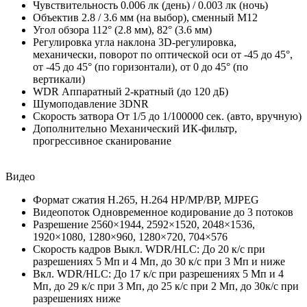
Чувствительность 0.006 лк (день) / 0.003 лк (ночь)
Объектив 2.8 / 3.6 мм (на выбор), сменный M12
Угол обзора 112° (2.8 мм), 82° (3.6 мм)
Регулировка угла наклона 3D-регулировка,
механически, поворот по оптической оси от -45 до 45°,
от -45 до 45° (по горизонтали), от 0 до 45° (по
вертикали)
WDR Аппаратный 2-кратный (до 120 дБ)
Шумоподавление 3DNR
Скорость затвора От 1/5 до 1/100000 сек. (авто, вручную)
Дополнительно Механический ИК-фильтр,
прогрессивное сканирование
Видео
Формат сжатия H.265, H.264 HP/MP/BP, MJPEG
Видеопоток Одновременное кодирование до 3 потоков
Разрешение 2560×1944, 2592×1520, 2048×1536,
1920×1080, 1280×960, 1280×720, 704×576
Скорость кадров Выкл. WDR/HLC: До 20 к/с при
разрешениях 5 Мп и 4 Мп, до 30 к/с при 3 Мп и ниже
Вкл. WDR/HLC: До 17 к/с при разрешениях 5 Мп и 4
Мп, до 29 к/с при 3 Мп, до 25 к/с при 2 Мп, до 30к/с при
разрешениях ниже