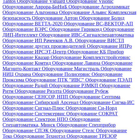
Tantos
Оборудование Viguard
Оборудование Visonic
Оборудование Аврора-БиНиБ
Оборудование Агрохимикат
Оборудование Альтоника
Оборудование Альянс Комплексная
безопасность
Оборудование Артон
Оборудование Болид
Оборудование ВЕТТА-2020
Оборудование ВС-ВЕКТОР-АП
Оборудование ВЭРС
Оборудование Гириконд
Оборудование
ДИП-Интеллект
Оборудование ИВС-Сигналспецавтоматика
Оборудование ИП Раченков А.В.
Оборудование ВИСТЛ
Оборудование других производителей
Оборудование ИПРо
Оборудование ИРСЭТ-Центр
Оборудование КБ Прибор
Оборудование Квазар
Оборудование Комплектстройсервис
Оборудование Комтид
Оборудование Лавина
Оборудование
Магнито-Контакт
Оборудование Магистраль
Оборудование
НИЦ Охрана
Оборудование Полисервис
Оборудование
Проксима
Оборудование ПТК "ИВС"
Оборудование ПЭАП
Оборудование Радий
Оборудование РЗМКП
Оборудование
Ритм
Оборудование Риэлта
Оборудование Рубеж
Оборудование СЕНСОР, НПП
Оборудование Септима
Оборудование Сибирский Арсенал
Оборудование Сигма-ИС
Оборудование Сигнал-Плюс
Оборудование Си-Норд
Оборудование Системсервис
Оборудование СОКРАТ
Оборудование Спектрон НПО
Оборудование
Спецавтоматика, Минск
Оборудование Спецприбор
Оборудование СПЭК
Оборудование Стелс
Оборудование
Теко
Оборудование Технотэл
Оборудование ТРЕЗОР