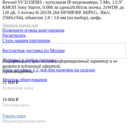
Beward SV3210DBS - купольная IP-видеокамера, 5 Мп, 1/2.9''
КМОП Sony Starvis, 0.006 лк (день)/0.003лк (ночь), 2xWDR до
120 дБ, 3 потока H.265/Н.264 HP/MP/BP, MJPEG, 30к/с,
2560x1944, объектив 2.8 / 3.6 мм (на выбор), цифр.
стабилизация изображения, электромеханический ИК-фильтр,
Показать полностью
ИК-подсветка (до 25м), PoE, microSDXC (до 128 ГБ), IK10,
Позвоните нужна консультация
IP67, от -40 до +50°С, встроенная видеоаналитика, поддержка
Распечатать
SIP-протокола
Стать нашим партнером
Бесплатная доставка по Москве
Доставка в любые регионы
Информация о цене носит информационный характер и не
является публичной офертой.
Срок доставки 1-2 дня при наличии на складах
Производитель:
Монтаж оборудования
21 800 ₽
Розничная цена
19 800 ₽
Оптовая цена
Узнать цену
Индивидуальная цена