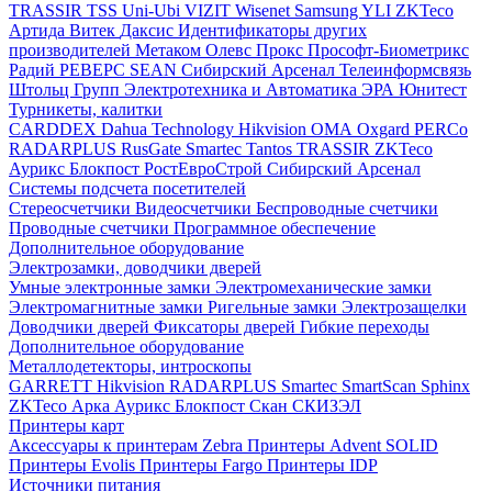
TRASSIR
TSS
Uni-Ubi
VIZIT
Wisenet Samsung
YLI
ZKTeco
Артида
Витек
Даксис
Идентификаторы других
производителей
Метаком
Олевс
Прокс
Прософт-Биометрикс
Радий
РЕВЕРС
SEAN
Сибирский Арсенал
Телеинформсвязь
Штольц Групп
Электротехника и Автоматика
ЭРА
Юнитест
Турникеты, калитки
CARDDEX
Dahua Technology
Hikvision
ОМА
Oxgard
PERCo
RADARPLUS
RusGate
Smartec
Tantos
TRASSIR
ZKTeco
Аурикс
Блокпост
РостЕвроСтрой
Сибирский Арсенал
Системы подсчета посетителей
Стереосчетчики
Видеосчетчики
Беспроводные счетчики
Проводные счетчики
Программное обеспечение
Дополнительное оборудование
Электрозамки, доводчики дверей
Умные электронные замки
Электромеханические замки
Электромагнитные замки
Ригельные замки
Электрозащелки
Доводчики дверей
Фиксаторы дверей
Гибкие переходы
Дополнительное оборудование
Металлодетекторы, интроскопы
GARRETT
Hikvision
RADARPLUS
Smartec
SmartScan
Sphinx
ZKTeco
Арка
Аурикс
Блокпост
Скан
СКИЗЭЛ
Принтеры карт
Аксессуары к принтерам Zebra
Принтеры Advent SOLID
Принтеры Evolis
Принтеры Fargo
Принтеры IDP
Источники питания