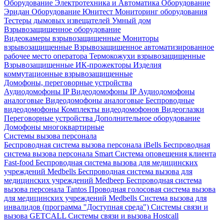
Оборудование Электротехника и Автоматика
Оборудование
Эридан
Оборудование Юнитест
Мониторинг оборудования
Тестеры дымовых извещателей
Умный дом
Взрывозащищенное оборудование
Видеокамеры взрывозащищенные
Мониторы
взрывозащищенные
Взрывозащищенное автоматизированное
рабочее место оператора
Термокожухи взрывозащищенные
Взрывозащищенные ИК-прожекторы
Изделия
коммутационные взрывозащищенные
Домофоны, переговорные устройства
Аудиодомофоны IP
Видеодомофоны IP
Аудиодомофоны
аналоговые
Видеодомофоны аналоговые
Беспроводные
видеодомофоны
Комплекты видеодомофонов
Видеоглазки
Переговорные устройства
Дополнительное оборудование
Домофоны многоквартирные
Системы вызова персонала
Беспроводная система вызова персонала iBells
Беспроводная
система вызова персонала Smart
Система оповещения клиента
Fast-food
Беспроводная система вызова для медицинских
учреждений Medbells
Беспроводная система вызова для
медицинских учреждений Medbeep
Беспроводная система
вызова персонала Tantos
Проводная голосовая система вызова
для медицинских учреждений Medbells
Система вызова для
инвалидов (программа "Доступная среда")
Системы связи и
вызова GETCALL
Системы связи и вызова Hostcall