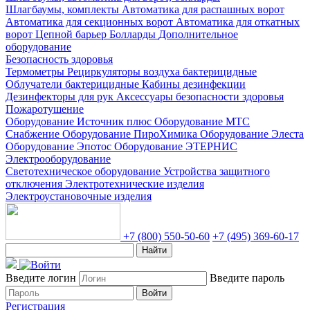
Шлагбаумы, комплекты
Автоматика для распашных ворот
Автоматика для секционных ворот
Автоматика для откатных
ворот
Цепной барьер
Болларды
Дополнительное
оборудование
Безопасность здоровья
Термометры
Рециркуляторы воздуха бактерицидные
Облучатели бактерицидные
Кабины дезинфекции
Дезинфекторы для рук
Аксессуары безопасности здоровья
Пожаротушение
Оборудование Источник плюс
Оборудование МТС
Снабжение
Оборудование ПироХимика
Оборудование Элеста
Оборудование Эпотос
Оборудование ЭТЕРНИС
Электрооборудование
Светотехническое оборудование
Устройства защитного
отключения
Электротехнические изделия
Электроустановочные изделия
+7 (800) 550-50-60
+7 (495) 369-60-17
Найти
Введите логин
Введите пароль
Войти
Регистрация