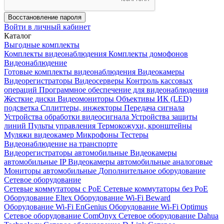
Восстановление пароля
Войти в личный кабинет
Каталог
Выгодные комплекты
Комплекты видеонаблюдения
Комплекты домофонов
Видеонаблюдение
Готовые комплекты видеонаблюдения
Видеокамеры
Видеорегистраторы
Видеосерверы
Контроль кассовых
операций
Программное обеспечение для видеонаблюдения
Жесткие диски
Видеомониторы
Объективы
ИК (LED)
подсветка
Сплиттеры, инжекторы
Передача сигнала
Устройства обработки видеосигнала
Устройства защиты
линий
Пульты управления
Термокожухи, кронштейны
Муляжи видеокамер
Микрофоны
Тестеры
Видеонаблюдение на транспорте
Видеорегистраторы автомобильные
Видеокамеры
автомобильные IP
Видеокамеры автомобильные аналоговые
Мониторы автомобильные
Дополнительное оборудование
Сетевое оборудование
Сетевые коммутаторы с РоЕ
Сетевые коммутаторы без РоЕ
Оборудование Eltex
Оборудование Wi-Fi Beward
Оборудование Wi-Fi EnGenius
Оборудование Wi-Fi Optimus
Сетевое оборудование ComOnyx
Сетевое оборудование Dahua