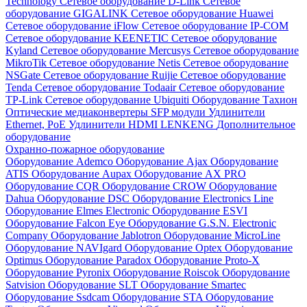
Technology
Сетевое оборудование D-Link
Сетевое
оборудование GIGALINK
Сетевое оборудование Huawei
Сетевое оборудование iFlow
Сетевое оборудование IP-COM
Сетевое оборудование KEENETIC
Сетевое оборудование
Kyland
Сетевое оборудование Mercusys
Сетевое оборудование
MikroTik
Сетевое оборудование Netis
Сетевое оборудование
NSGate
Сетевое оборудование Ruijie
Сетевое оборудование
Tenda
Сетевое оборудование Todaair
Сетевое оборудование
TP-Link
Сетевое оборудование Ubiquiti
Оборудование Тахион
Оптические медиаконвертеры
SFP модули
Удлинители
Ethernet, PoE
Удлинители HDMI LENKENG
Дополнительное
оборудование
Охранно-пожарное оборудование
Оборудование Ademco
Оборудование Ajax
Оборудование
ATIS
Оборудование Aupax
Оборудование AX PRO
Оборудование CQR
Оборудование CROW
Оборудование
Dahua
Оборудование DSC
Оборудование Electronics Line
Оборудование Elmes Electronic
Оборудование ESVI
Оборудование Falcon Eye
Оборудование G.S.N. Electronic
Company
Оборудование Jablotron
Оборудование MicroLine
Оборудование NAVIgard
Оборудование Optex
Оборудование
Optimus
Оборудование Paradox
Оборудование Proto-X
Оборудование Pyronix
Оборудование Roiscok
Оборудование
Satvision
Оборудование SLT
Оборудование Smartec
Оборудование Ssdcam
Оборудование STA
Оборудование