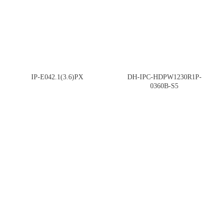
IP-E042.1(3.6)PX
DH-IPC-HDPW1230R1P-
0360B-S5