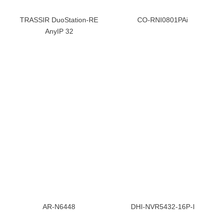
TRASSIR DuoStation-RE
CO-RNI0801PAi
AnyIP 32
AR-N6448
DHI-NVR5432-16P-I