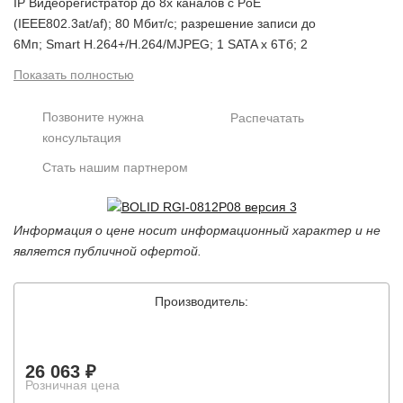
IP Видеорегистратор до 8х каналов с PoE
(IEEE802.3at/af); 80 Мбит/с; разрешение записи до
6Мп; Smart H.264+/H.264/MJPEG; 1 SATA х 6Тб; 2
USB2.0; Compact 1U; DC48В/2A; -10°C…+55°C.
Показать полностью
Позвоните нужна
Распечатать
консультация
Стать нашим партнером
Информация о цене носит информационный характер и не
является публичной офертой.
Производитель:
26 063 ₽
Розничная цена