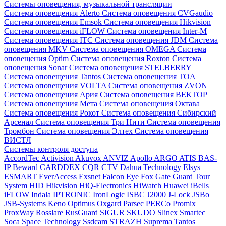
Системы оповещения, музыкальной трансляции
Система оповещения Alerto
Система оповещения CVGaudio
Система оповещения Emsok
Система оповещения Hikvision
Система оповещения iFLOW
Система оповещения Inter-M
Система оповещения ITC
Система оповещения JDM
Система
оповещения MKV
Система оповещения OMEGA
Система
оповещения Optim
Система оповещения Roxton
Система
оповещения Sonar
Система оповещения STELBERRY
Система оповещения Tantos
Система оповещения TOA
Система оповещения VOLTA
Система оповещения ZVON
Система оповещения Ария
Система оповещения ВЕКТОР
Система оповещения Мета
Система оповещения Октава
Система оповещения Рокот
Система оповещения Сибирский
Арсенал
Система оповещения Три Нити
Система оповещения
Тромбон
Система оповещения Элтех
Система оповещения
ВИСТЛ
Системы контроля доступа
AccordTec
Activision
Akuvox
ANVIZ
Apollo
ARGO
ATIS
BAS-
IP
Beward
CARDDEX
CQR
CTV
Dahua Technology
Elsys
ESMART
EverAccess
Exsnet
Falcon Eye
Fox
Gate
Guard Tour
System
HID
Hikvision
HiQ-Electronics
HiWatch
Huawei
iBells
iFLOW
Indala
IPTRONIC
IronLogic
ISBC
J2000
J-Lock
JSBo
JSB-Systems
Keno
Optimus
Oxgard
Parsec
PERCo
Promix
ProxWay
Rosslare
RusGuard
SIGUR
SKUDO
Slinex
Smartec
Soca
Space Technology
Ssdcam
STRAZH
Suprema
Tantos