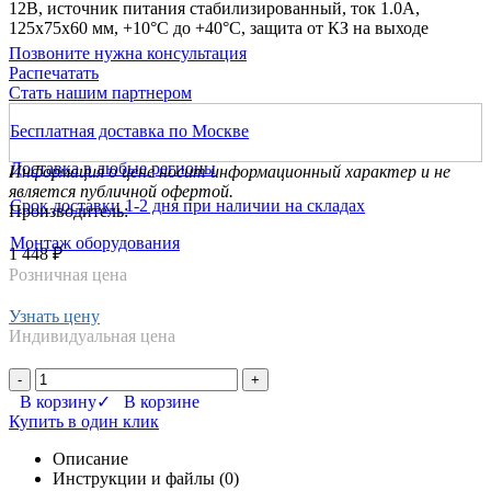
12В, источник питания стабилизированный, ток 1.0А,
125х75х60 мм, +10°С до +40°С, защита от КЗ на выходе
Позвоните нужна консультация
Распечатать
Стать нашим партнером
Бесплатная доставка по Москве
Доставка в любые регионы
Информация о цене носит информационный характер и не
является публичной офертой.
Срок доставки 1-2 дня при наличии на складах
Производитель:
Монтаж оборудования
1 448 ₽
Розничная цена
Узнать цену
Индивидуальная цена
-
+
В корзину
✓ В корзине
Купить в один клик
Описание
Инструкции и файлы (0)