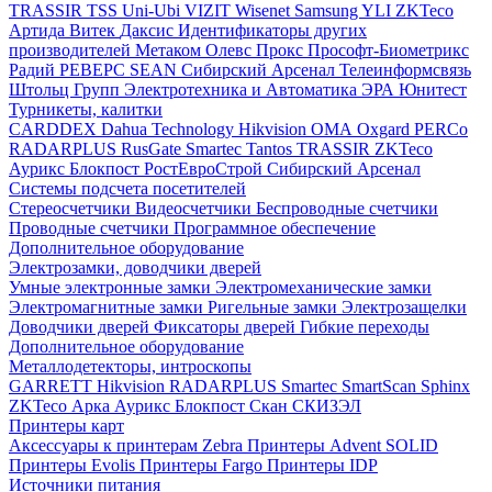
TRASSIR
TSS
Uni-Ubi
VIZIT
Wisenet Samsung
YLI
ZKTeco
Артида
Витек
Даксис
Идентификаторы других
производителей
Метаком
Олевс
Прокс
Прософт-Биометрикс
Радий
РЕВЕРС
SEAN
Сибирский Арсенал
Телеинформсвязь
Штольц Групп
Электротехника и Автоматика
ЭРА
Юнитест
Турникеты, калитки
CARDDEX
Dahua Technology
Hikvision
ОМА
Oxgard
PERCo
RADARPLUS
RusGate
Smartec
Tantos
TRASSIR
ZKTeco
Аурикс
Блокпост
РостЕвроСтрой
Сибирский Арсенал
Системы подсчета посетителей
Стереосчетчики
Видеосчетчики
Беспроводные счетчики
Проводные счетчики
Программное обеспечение
Дополнительное оборудование
Электрозамки, доводчики дверей
Умные электронные замки
Электромеханические замки
Электромагнитные замки
Ригельные замки
Электрозащелки
Доводчики дверей
Фиксаторы дверей
Гибкие переходы
Дополнительное оборудование
Металлодетекторы, интроскопы
GARRETT
Hikvision
RADARPLUS
Smartec
SmartScan
Sphinx
ZKTeco
Арка
Аурикс
Блокпост
Скан
СКИЗЭЛ
Принтеры карт
Аксессуары к принтерам Zebra
Принтеры Advent SOLID
Принтеры Evolis
Принтеры Fargo
Принтеры IDP
Источники питания