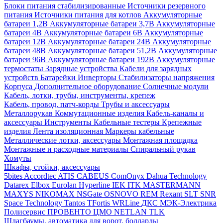
Блоки питания стабилизированные
Источники резервного
питания
Источники питания для котлов
Аккумуляторные
батареи 1,2В
Аккумуляторные батареи 3,7В
Аккумуляторные
батареи 4В
Аккумуляторные батареи 6В
Аккумуляторные
батареи 12В
Аккумуляторные батареи 24В
Аккумуляторные
батареи 48В
Аккумуляторные батареи 51,2В
Аккумуляторные
батареи 96В
Аккумуляторные батареи 192В
Аккумуляторные
термостаты
Зарядные устройства
Кабели для зарядных
устройств
Батарейки
Инверторы
Стабилизаторы напряжения
Корпуса
Дополнительное оборудование
Солнечные модули
Кабель, лотки, трубы, инструменты, крепеж
Кабель, провод, патч-корды
Трубы и аксессуары
Металлорукав
Коммутационные изделия
Кабель-каналы и
аксессуары
Инструменты
Кабельные тестеры
Крепежные
изделия
Лента изоляционная
Маркеры кабельные
Металлические лотки, аксессуары
Монтажная площадка
Монтажные и расходные материалы
Спиральный рукав
Хомуты
Шкафы, стойки, аксессуары
5bites
Accordtec
ATIS
CABEUS
ComOnyx
Dahua Technology
Datarex
Elbox
Eurolan
Hyperline
IEK
ITK
MASTERMANN
MAXYS
NIKOMAX
NSGate
OSNOVO
REM
Rexant
SLT
SNR
Space Technology
Tantos
TFortis
WRLine
ДКС
МЭК-Электрика
Полисервис
ПРОВЕНТО
ЦМО
NETLAN
TLK
Шлагбаумы, автоматика для ворот, болларды