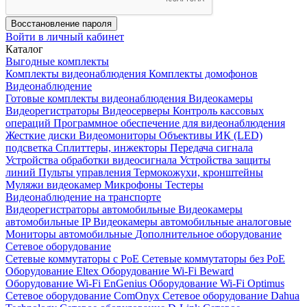
Восстановление пароля
Войти в личный кабинет
Каталог
Выгодные комплекты
Комплекты видеонаблюдения
Комплекты домофонов
Видеонаблюдение
Готовые комплекты видеонаблюдения
Видеокамеры
Видеорегистраторы
Видеосерверы
Контроль кассовых
операций
Программное обеспечение для видеонаблюдения
Жесткие диски
Видеомониторы
Объективы
ИК (LED)
подсветка
Сплиттеры, инжекторы
Передача сигнала
Устройства обработки видеосигнала
Устройства защиты
линий
Пульты управления
Термокожухи, кронштейны
Муляжи видеокамер
Микрофоны
Тестеры
Видеонаблюдение на транспорте
Видеорегистраторы автомобильные
Видеокамеры
автомобильные IP
Видеокамеры автомобильные аналоговые
Мониторы автомобильные
Дополнительное оборудование
Сетевое оборудование
Сетевые коммутаторы с РоЕ
Сетевые коммутаторы без РоЕ
Оборудование Eltex
Оборудование Wi-Fi Beward
Оборудование Wi-Fi EnGenius
Оборудование Wi-Fi Optimus
Сетевое оборудование ComOnyx
Сетевое оборудование Dahua