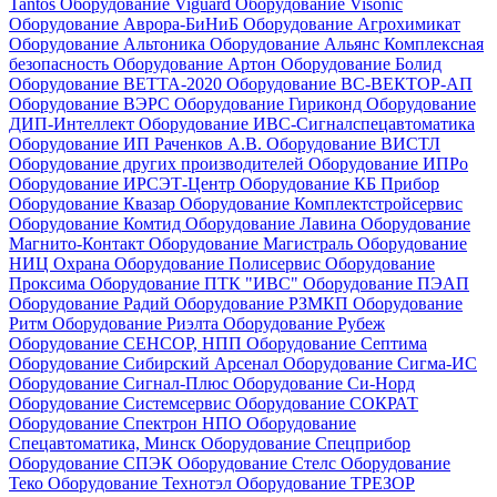
Tantos
Оборудование Viguard
Оборудование Visonic
Оборудование Аврора-БиНиБ
Оборудование Агрохимикат
Оборудование Альтоника
Оборудование Альянс Комплексная
безопасность
Оборудование Артон
Оборудование Болид
Оборудование ВЕТТА-2020
Оборудование ВС-ВЕКТОР-АП
Оборудование ВЭРС
Оборудование Гириконд
Оборудование
ДИП-Интеллект
Оборудование ИВС-Сигналспецавтоматика
Оборудование ИП Раченков А.В.
Оборудование ВИСТЛ
Оборудование других производителей
Оборудование ИПРо
Оборудование ИРСЭТ-Центр
Оборудование КБ Прибор
Оборудование Квазар
Оборудование Комплектстройсервис
Оборудование Комтид
Оборудование Лавина
Оборудование
Магнито-Контакт
Оборудование Магистраль
Оборудование
НИЦ Охрана
Оборудование Полисервис
Оборудование
Проксима
Оборудование ПТК "ИВС"
Оборудование ПЭАП
Оборудование Радий
Оборудование РЗМКП
Оборудование
Ритм
Оборудование Риэлта
Оборудование Рубеж
Оборудование СЕНСОР, НПП
Оборудование Септима
Оборудование Сибирский Арсенал
Оборудование Сигма-ИС
Оборудование Сигнал-Плюс
Оборудование Си-Норд
Оборудование Системсервис
Оборудование СОКРАТ
Оборудование Спектрон НПО
Оборудование
Спецавтоматика, Минск
Оборудование Спецприбор
Оборудование СПЭК
Оборудование Стелс
Оборудование
Теко
Оборудование Технотэл
Оборудование ТРЕЗОР