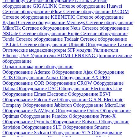
Technology
Сетевое оборудование D-Link
Сетевое
оборудование GIGALINK
Сетевое оборудование Huawei
Сетевое оборудование iFlow
Сетевое оборудование IP-COM
Сетевое оборудование KEENETIC
Сетевое оборудование
Kyland
Сетевое оборудование Mercusys
Сетевое оборудование
MikroTik
Сетевое оборудование Netis
Сетевое оборудование
NSGate
Сетевое оборудование Ruijie
Сетевое оборудование
Tenda
Сетевое оборудование Todaair
Сетевое оборудование
TP-Link
Сетевое оборудование Ubiquiti
Оборудование Тахион
Оптические медиаконвертеры
SFP модули
Удлинители
Ethernet, PoE
Удлинители HDMI LENKENG
Дополнительное
оборудование
Охранно-пожарное оборудование
Оборудование Ademco
Оборудование Ajax
Оборудование
ATIS
Оборудование Aupax
Оборудование AX PRO
Оборудование CQR
Оборудование CROW
Оборудование
Dahua
Оборудование DSC
Оборудование Electronics Line
Оборудование Elmes Electronic
Оборудование ESVI
Оборудование Falcon Eye
Оборудование G.S.N. Electronic
Company
Оборудование Jablotron
Оборудование MicroLine
Оборудование NAVIgard
Оборудование Optex
Оборудование
Optimus
Оборудование Paradox
Оборудование Proto-X
Оборудование Pyronix
Оборудование Roiscok
Оборудование
Satvision
Оборудование SLT
Оборудование Smartec
Оборудование Ssdcam
Оборудование STA
Оборудование