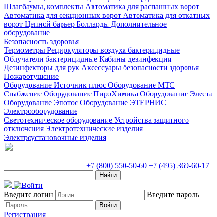
Шлагбаумы, комплекты
Автоматика для распашных ворот
Автоматика для секционных ворот
Автоматика для откатных
ворот
Цепной барьер
Болларды
Дополнительное
оборудование
Безопасность здоровья
Термометры
Рециркуляторы воздуха бактерицидные
Облучатели бактерицидные
Кабины дезинфекции
Дезинфекторы для рук
Аксессуары безопасности здоровья
Пожаротушение
Оборудование Источник плюс
Оборудование МТС
Снабжение
Оборудование ПироХимика
Оборудование Элеста
Оборудование Эпотос
Оборудование ЭТЕРНИС
Электрооборудование
Светотехническое оборудование
Устройства защитного
отключения
Электротехнические изделия
Электроустановочные изделия
+7 (800) 550-50-60
+7 (495) 369-60-17
Найти
Введите логин
Введите пароль
Войти
Регистрация