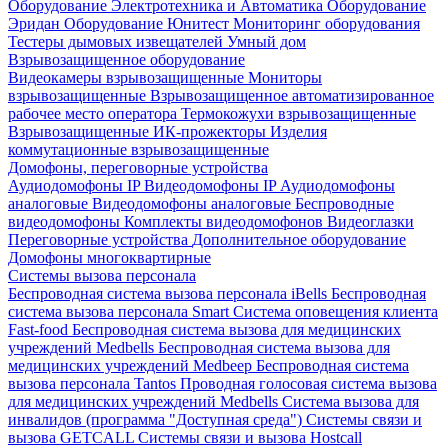
Оборудование Электротехника и Автоматика
Оборудование
Эридан
Оборудование Юнитест
Мониторинг оборудования
Тестеры дымовых извещателей
Умный дом
Взрывозащищенное оборудование
Видеокамеры взрывозащищенные
Мониторы
взрывозащищенные
Взрывозащищенное автоматизированное
рабочее место оператора
Термокожухи взрывозащищенные
Взрывозащищенные ИК-прожекторы
Изделия
коммутационные взрывозащищенные
Домофоны, переговорные устройства
Аудиодомофоны IP
Видеодомофоны IP
Аудиодомофоны
аналоговые
Видеодомофоны аналоговые
Беспроводные
видеодомофоны
Комплекты видеодомофонов
Видеоглазки
Переговорные устройства
Дополнительное оборудование
Домофоны многоквартирные
Системы вызова персонала
Беспроводная система вызова персонала iBells
Беспроводная
система вызова персонала Smart
Система оповещения клиента
Fast-food
Беспроводная система вызова для медицинских
учреждений Medbells
Беспроводная система вызова для
медицинских учреждений Medbeep
Беспроводная система
вызова персонала Tantos
Проводная голосовая система вызова
для медицинских учреждений Medbells
Система вызова для
инвалидов (программа "Доступная среда")
Системы связи и
вызова GETCALL
Системы связи и вызова Hostcall