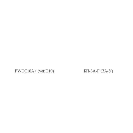
PV-DC10A+ (ver.D10)
БП-3А-Г (3А-У)