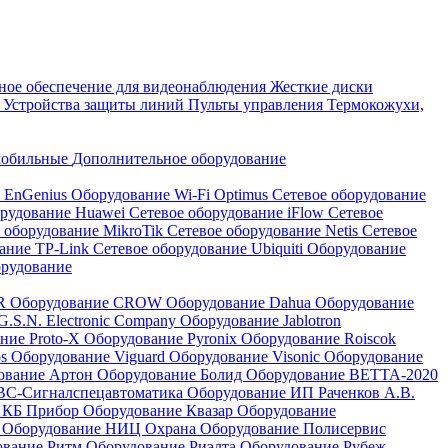
ое обеспечение для видеонаблюдения
Жесткие диски
а
Устройства защиты линий
Пульты управления
Термокожухи,
мобильные
Дополнительное оборудование
i EnGenius
Оборудование Wi-Fi Optimus
Сетевое оборудование
орудование Huawei
Сетевое оборудование iFlow
Сетевое
 оборудование MikroTik
Сетевое оборудование Netis
Сетевое
вание TP-Link
Сетевое оборудование Ubiquiti
Оборудование
орудование
QR
Оборудование CROW
Оборудование Dahua
Оборудование
.S.N. Electronic Company
Оборудование Jablotron
ние Proto-X
Оборудование Pyronix
Оборудование Roiscok
os
Оборудование Viguard
Оборудование Visonic
Оборудование
ование Артон
Оборудование Болид
Оборудование ВЕТТА-2020
ВС-Сигналспецавтоматика
Оборудование ИП Раченков А.В.
 КБ Прибор
Оборудование Квазар
Оборудование
ь
Оборудование НИЦ Охрана
Оборудование Полисервис
ование Ритм
Оборудование Риэлта
Оборудование Рубеж