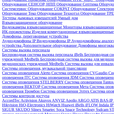
Оборудование СЕНСОР, НПП
Оборудование Септима
Оборудо
Системсервис
Оборудование СОКРАТ
Оборудование Спектр
Оборудование Теко
Оборудование Технотэл
Оборудование ТР
Тестеры дымовых извещателей
Умный дом
Взрывозащищенное оборудование
Видеокамеры взрывозащищенные
Мониторы взрывозащищен
ИК-прожекторы
Изделия коммутационные взрывозащищенные
Домофоны, переговорные устройства
Аудиодомофоны IP
Видеодомофоны IP
Аудиодомофоны анало
устройства
Дополнительное оборудование
Домофоны многокв
Системы вызова персонала
Беспроводная система вызова персонала iBells
Беспроводная си
учреждений Medbells
Беспроводная система вызова для медиц
медицинских учреждений Medbells
Система вызова для инвали
Системы оповещения, музыкальной трансляции
Система оповещения Alerto
Система оповещения CVGaudio
Си
оповещения ITC
Система оповещения JDM
Система оповеще
Система оповещения STELBERRY
Система оповещения Tanto
оповещения ВЕКТОР
Система оповещения Мета
Система опо
оповещения Тромбон
Система оповещения Элтех
Система оп
Системы контроля доступа
AccordTec
Activision
Akuvox
ANVIZ
Apollo
ARGO
ATIS
BAS-IP
Hikvision
HiQ-Electronics
HiWatch
Huawei
iBells
iFLOW
Indala
I
SIGUR
SKUDO
Slinex
Smartec
Soca
Space Technology
Ssdcam
S