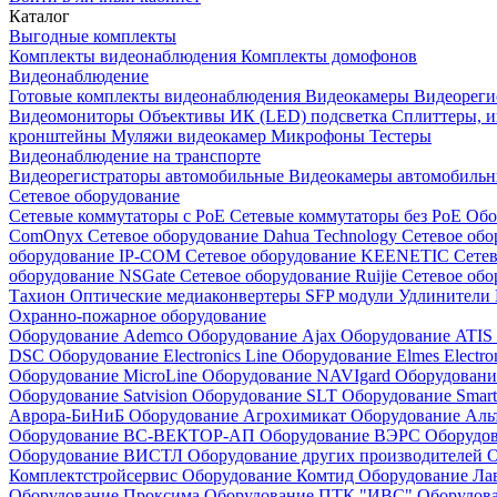
Каталог
Выгодные комплекты
Комплекты видеонаблюдения
Комплекты домофонов
Видеонаблюдение
Готовые комплекты видеонаблюдения
Видеокамеры
Видеореги
Видеомониторы
Объективы
ИК (LED) подсветка
Сплиттеры, 
кронштейны
Муляжи видеокамер
Микрофоны
Тестеры
Видеонаблюдение на транспорте
Видеорегистраторы автомобильные
Видеокамеры автомобильн
Сетевое оборудование
Сетевые коммутаторы с РоЕ
Сетевые коммутаторы без РоЕ
Обо
ComOnyx
Сетевое оборудование Dahua Technology
Сетевое обо
оборудование IP-COM
Сетевое оборудование KEENETIC
Сетев
оборудование NSGate
Сетевое оборудование Ruijie
Сетевое обо
Тахион
Оптические медиаконвертеры
SFP модули
Удлинители 
Охранно-пожарное оборудование
Оборудование Ademco
Оборудование Ajax
Оборудование ATIS
DSC
Оборудование Electronics Line
Оборудование Elmes Electro
Оборудование MicroLine
Оборудование NAVIgard
Оборудовани
Оборудование Satvision
Оборудование SLT
Оборудование Smar
Аврора-БиНиБ
Оборудование Агрохимикат
Оборудование Аль
Оборудование ВС-ВЕКТОР-АП
Оборудование ВЭРС
Оборудо
Оборудование ВИСТЛ
Оборудование других производителей
О
Комплектстройсервис
Оборудование Комтид
Оборудование Ла
Оборудование Проксима
Оборудование ПТК "ИВС"
Оборудо