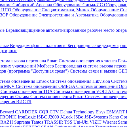
вание Сибирский Арсенал
Оборудование Сигма-ИС
Оборудова
он НПО
Оборудование Спецавтоматика, Минск
Оборудование Сп
ЕЗОР
Оборудование Электротехника и Автоматика
Оборудовани
ные
Взрывозащищенное автоматизированное рабочее место опер
говые
Видеодомофоны аналоговые
Беспроводные видеодомофо
артирные
стема вызова персонала Smart
Система оповещения клиента Fast
инских учреждений Medbeep
Беспроводная система вызова персо
дов (программа "Доступная среда")
Системы связи и вызова G
стема оповещения Emsok
Система оповещения Hikvision
Систем
ния MKV
Система оповещения OMEGA
Система оповещения Opt
s
Система оповещения TOA
Система оповещения VOLTA
Систе
вещения Октава
Система оповещения Рокот
Система оповещения
овещения ВИСТЛ
Beward
CARDDEX
CQR
CTV
Dahua Technology
Elsys
ESMART
PTRONIC
IronLogic
ISBC
J2000
J-Lock
JSBo
JSB-Systems
Keno
Op
TRAZH
Suprema
Tantos
TRASSIR
TSS
Uni-Ubi
VIZIT
Wisenet Sam