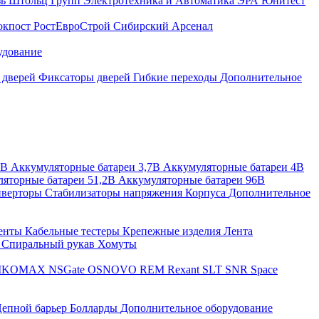
зь
Штольц Групп
Электротехника и Автоматика
ЭРА
Юнитест
окпост
РостЕвроСтрой
Сибирский Арсенал
удование
 дверей
Фиксаторы дверей
Гибкие переходы
Дополнительное
2В
Аккумуляторные батареи 3,7В
Аккумуляторные батареи 4В
яторные батареи 51,2В
Аккумуляторные батареи 96В
верторы
Стабилизаторы напряжения
Корпуса
Дополнительное
енты
Кабельные тестеры
Крепежные изделия
Лента
ы
Спиральный рукав
Хомуты
IKOMAX
NSGate
OSNOVO
REM
Rexant
SLT
SNR
Space
епной барьер
Болларды
Дополнительное оборудование