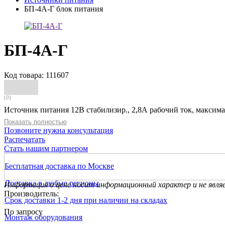
БП-4А-Г блок питания
БП-4А-Г
Код товара: 111607
(0)
Источник питания 12В стабилизир., 2,8А рабочий ток, максим
Показать полностью
Позвоните нужна консультация
Распечатать
Стать нашим партнером
Бесплатная доставка по Москве
Доставка в любые регионы
Информация о цене носит информационный характер и не явля
Производитель:
Срок доставки 1-2 дня при наличии на складах
По запросу
Монтаж оборудования