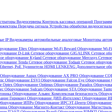
страторы
Видеосерверы
Контроль кассовых операций
Программн
инжекторы
Передача сигнала
Устройства обработки видеосигнал
ые IP
Видеокамеры автомобильные аналоговые
Мониторы авто
рудование Eltex
Оборудование Wi-Fi Beward
Оборудование Wi-F
рудование D-Link
Сетевое оборудование GIGALINK
Сетевое об
ое оборудование Kyland
Сетевое оборудование Mercusys
Сетевое
рудование Tenda
Сетевое оборудование Todaair
Сетевое оборудо
Ethernet, PoE
Удлинители HDMI LENKENG
Дополнительное об
Оборудование Aupax
Оборудование AX PRO
Оборудование C
nic
Оборудование ESVI
Оборудование Falcon Eye
Оборудование G
е Optex
Оборудование Optimus
Оборудование Paradox
Оборудова
tec
Оборудование Ssdcam
Оборудование STA
Оборудование Tant
тоника
Оборудование Альянс Комплексная безопасность
Оборуд
вание Гириконд
Оборудование ДИП-Интеллект
Оборудование И
борудование ИПРо
Оборудование ИРСЭТ-Центр
Оборудование
вина
Оборудование Магнито-Контакт
Оборудование Магистрал
вание ПЭАП
Оборудование Радий
Оборудование РЗМКП
Оборуд