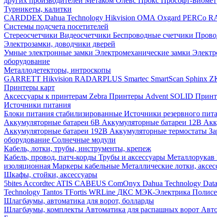
других производителей
Метаком
Олевс
Прокс
Прософт-Биоме
Турникеты, калитки
CARDDEX
Dahua Technology
Hikvision
ОМА
Oxgard
PERCo
R
Системы подсчета посетителей
Стереосчетчики
Видеосчетчики
Беспроводные счетчики
Прово
Электрозамки, доводчики дверей
Умные электронные замки
Электромеханические замки
Электр
оборудование
Металлодетекторы, интроскопы
GARRETT
Hikvision
RADARPLUS
Smartec
SmartScan
Sphinx
Z
Принтеры карт
Аксессуары к принтерам Zebra
Принтеры Advent SOLID
Принт
Источники питания
Блоки питания стабилизированные
Источники резервного пит
Аккумуляторные батареи 6В
Аккумуляторные батареи 12В
Акк
Аккумуляторные батареи 192В
Аккумуляторные термостаты
За
оборудование
Солнечные модули
Кабель, лотки, трубы, инструменты, крепеж
Кабель, провод, патч-корды
Трубы и аксессуары
Металлорукав
изоляционная
Маркеры кабельные
Металлические лотки, аксе
Шкафы, стойки, аксессуары
5bites
Accordtec
ATIS
CABEUS
ComOnyx
Dahua Technology
Dat
Technology
Tantos
TFortis
WRLine
ДКС
МЭК-Электрика
Полис
Шлагбаумы, автоматика для ворот, болларды
Шлагбаумы, комплекты
Автоматика для распашных ворот
Авто