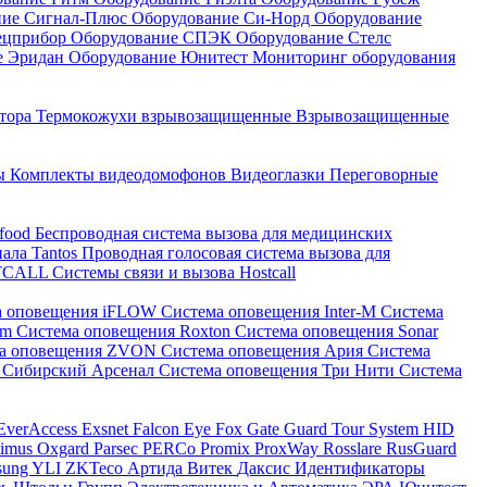
ние Сигнал-Плюс
Оборудование Си-Норд
Оборудование
ецприбор
Оборудование СПЭК
Оборудование Стелс
е Эридан
Оборудование Юнитест
Мониторинг оборудования
атора
Термокожухи взрывозащищенные
Взрывозащищенные
ны
Комплекты видеодомофонов
Видеоглазки
Переговорные
-food
Беспроводная система вызова для медицинских
нала Tantos
Проводная голосовая система вызова для
ETCALL
Системы связи и вызова Hostcall
а оповещения iFLOW
Система оповещения Inter-M
Система
im
Система оповещения Roxton
Система оповещения Sonar
ма оповещения ZVON
Система оповещения Ария
Система
 Сибирский Арсенал
Система оповещения Три Нити
Система
EverAccess
Exsnet
Falcon Eye
Fox
Gate
Guard Tour System
HID
timus
Oxgard
Parsec
PERCo
Promix
ProxWay
Rosslare
RusGuard
sung
YLI
ZKTeco
Артида
Витек
Даксис
Идентификаторы