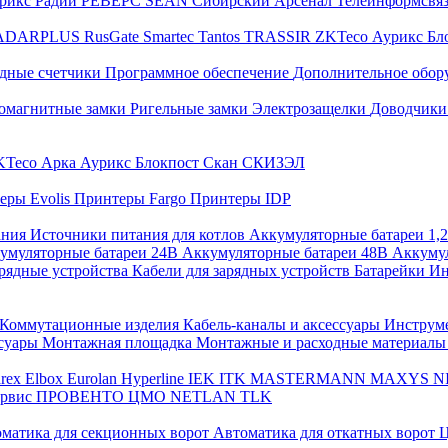
трикс
Радий
РЕВЕРС
SEAN
Сибирский Арсенал
Телеинформсвя
ADARPLUS
RusGate
Smartec
Tantos
TRASSIR
ZKTeco
Аурикс
Бл
дные счетчики
Программное обеспечение
Дополнительное обор
омагнитные замки
Ригельные замки
Электрозащелки
Доводчики
KTeco
Арка
Аурикс
Блокпост
Скан
СКИЗЭЛ
еры Evolis
Принтеры Fargo
Принтеры IDP
ания
Источники питания для котлов
Аккумуляторные батареи 1,
умуляторные батареи 24В
Аккумуляторные батареи 48В
Аккумул
рядные устройства
Кабели для зарядных устройств
Батарейки
Ин
Коммутационные изделия
Кабель-каналы и аксессуары
Инструм
ссуары
Монтажная площадка
Монтажные и расходные материал
arex
Elbox
Eurolan
Hyperline
IEK
ITK
MASTERMANN
MAXYS
N
ервис
ПРОВЕНТО
ЦМО
NETLAN
TLK
матика для секционных ворот
Автоматика для откатных ворот
Ц