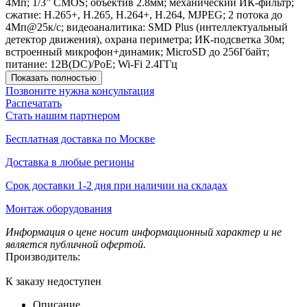
4Мп; 1/3” CMOS; объектив 2.8мм; механический ИК-фильтр;
сжатие: H.265+, H.265, H.264+, H.264, MJPEG; 2 потока до
4Мп@25к/с; видеоаналитика: SMD Plus (интеллектуальный
детектор движения), охрана периметра; ИК-подсветка 30м;
встроенный микрофон+динамик; MicroSD до 256Гбайт;
питание: 12В(DC)/PoE; Wi-Fi 2.4ГГц
Показать полностью
Позвоните нужна консультация
Распечатать
Стать нашим партнером
Бесплатная доставка по Москве
Доставка в любые регионы
Срок доставки 1-2 дня при наличии на складах
Монтаж оборудования
Информация о цене носит информационный характер и не
является публичной офертой.
Производитель:
К заказу недоступен
Описание