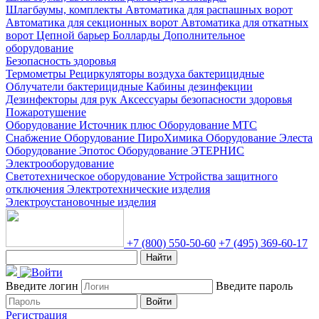
Шлагбаумы, комплекты
Автоматика для распашных ворот
Автоматика для секционных ворот
Автоматика для откатных
ворот
Цепной барьер
Болларды
Дополнительное
оборудование
Безопасность здоровья
Термометры
Рециркуляторы воздуха бактерицидные
Облучатели бактерицидные
Кабины дезинфекции
Дезинфекторы для рук
Аксессуары безопасности здоровья
Пожаротушение
Оборудование Источник плюс
Оборудование МТС
Снабжение
Оборудование ПироХимика
Оборудование Элеста
Оборудование Эпотос
Оборудование ЭТЕРНИС
Электрооборудование
Светотехническое оборудование
Устройства защитного
отключения
Электротехнические изделия
Электроустановочные изделия
+7 (800) 550-50-60
+7 (495) 369-60-17
Найти
Введите логин
Введите пароль
Войти
Регистрация