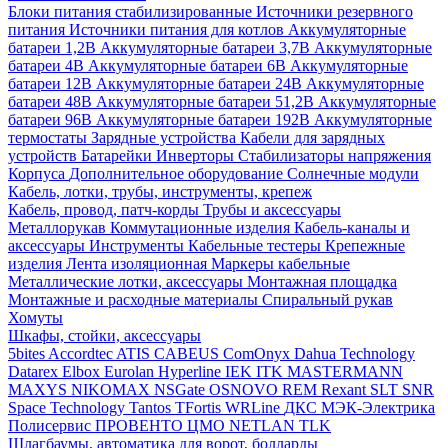
Блоки питания стабилизированные
Источники резервного
питания
Источники питания для котлов
Аккумуляторные
батареи 1,2В
Аккумуляторные батареи 3,7В
Аккумуляторные
батареи 4В
Аккумуляторные батареи 6В
Аккумуляторные
батареи 12В
Аккумуляторные батареи 24В
Аккумуляторные
батареи 48В
Аккумуляторные батареи 51,2В
Аккумуляторные
батареи 96В
Аккумуляторные батареи 192В
Аккумуляторные
термостаты
Зарядные устройства
Кабели для зарядных
устройств
Батарейки
Инверторы
Стабилизаторы напряжения
Корпуса
Дополнительное оборудование
Солнечные модули
Кабель, лотки, трубы, инструменты, крепеж
Кабель, провод, патч-корды
Трубы и аксессуары
Металлорукав
Коммутационные изделия
Кабель-каналы и
аксессуары
Инструменты
Кабельные тестеры
Крепежные
изделия
Лента изоляционная
Маркеры кабельные
Металлические лотки, аксессуары
Монтажная площадка
Монтажные и расходные материалы
Спиральный рукав
Хомуты
Шкафы, стойки, аксессуары
5bites
Accordtec
ATIS
CABEUS
ComOnyx
Dahua Technology
Datarex
Elbox
Eurolan
Hyperline
IEK
ITK
MASTERMANN
MAXYS
NIKOMAX
NSGate
OSNOVO
REM
Rexant
SLT
SNR
Space Technology
Tantos
TFortis
WRLine
ДКС
МЭК-Электрика
Полисервис
ПРОВЕНТО
ЦМО
NETLAN
TLK
Шлагбаумы, автоматика для ворот, болларды