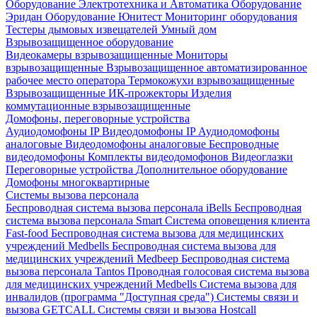
Оборудование Электротехника и Автоматика
Оборудование
Эридан
Оборудование Юнитест
Мониторинг оборудования
Тестеры дымовых извещателей
Умный дом
Взрывозащищенное оборудование
Видеокамеры взрывозащищенные
Мониторы
взрывозащищенные
Взрывозащищенное автоматизированное
рабочее место оператора
Термокожухи взрывозащищенные
Взрывозащищенные ИК-прожекторы
Изделия
коммутационные взрывозащищенные
Домофоны, переговорные устройства
Аудиодомофоны IP
Видеодомофоны IP
Аудиодомофоны
аналоговые
Видеодомофоны аналоговые
Беспроводные
видеодомофоны
Комплекты видеодомофонов
Видеоглазки
Переговорные устройства
Дополнительное оборудование
Домофоны многоквартирные
Системы вызова персонала
Беспроводная система вызова персонала iBells
Беспроводная
система вызова персонала Smart
Система оповещения клиента
Fast-food
Беспроводная система вызова для медицинских
учреждений Medbells
Беспроводная система вызова для
медицинских учреждений Medbeep
Беспроводная система
вызова персонала Tantos
Проводная голосовая система вызова
для медицинских учреждений Medbells
Система вызова для
инвалидов (программа "Доступная среда")
Системы связи и
вызова GETCALL
Системы связи и вызова Hostcall