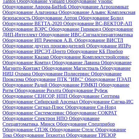
Tantos
Оборудование Viguard
Оборудование Visonic
Оборудование Аврора-БиНиБ
Оборудование Агрохимикат
Оборудование Альтоника
Оборудование Альянс Комплексная
безопасность
Оборудование Артон
Оборудование Болид
Оборудование ВЕТТА-2020
Оборудование ВС-ВЕКТОР-АП
Оборудование ВЭРС
Оборудование Гириконд
Оборудование
ДИП-Интеллект
Оборудование ИВС-Сигналспецавтоматика
Оборудование ИП Раченков А.В.
Оборудование ВИСТЛ
Оборудование других производителей
Оборудование ИПРо
Оборудование ИРСЭТ-Центр
Оборудование КБ Прибор
Оборудование Квазар
Оборудование Комплектстройсервис
Оборудование Комтид
Оборудование Лавина
Оборудование
Магнито-Контакт
Оборудование Магистраль
Оборудование
НИЦ Охрана
Оборудование Полисервис
Оборудование
Проксима
Оборудование ПТК "ИВС"
Оборудование ПЭАП
Оборудование Радий
Оборудование РЗМКП
Оборудование
Ритм
Оборудование Риэлта
Оборудование Рубеж
Оборудование СЕНСОР, НПП
Оборудование Септима
Оборудование Сибирский Арсенал
Оборудование Сигма-ИС
Оборудование Сигнал-Плюс
Оборудование Си-Норд
Оборудование Системсервис
Оборудование СОКРАТ
Оборудование Спектрон НПО
Оборудование
Спецавтоматика, Минск
Оборудование Спецприбор
Оборудование СПЭК
Оборудование Стелс
Оборудование
Теко
Оборудование Технотэл
Оборудование ТРЕЗОР