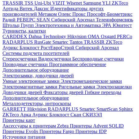
TRASSIR
TSS
Uni-Ubi
VIZIT
Wisenet Samsung
YLI
ZKTeco
Артида
Витек
Даксис
Идентификаторы других
производителей
Метаком
Олевс
Прокс
Прософт-Биометрикс
Радий
РЕВЕРС
SEAN
Сибирский Арсенал
Телеинформсвязь
Штольц Групп
Электротехника и Автоматика
ЭРА
Юнитест
Турникеты, калитки
CARDDEX
Dahua Technology
Hikvision
ОМА
Oxgard
PERCo
RADARPLUS
RusGate
Smartec
Tantos
TRASSIR
ZKTeco
Аурикс
Блокпост
РостЕвроСтрой
Сибирский Арсенал
Системы подсчета посетителей
Стереосчетчики
Видеосчетчики
Беспроводные счетчики
Проводные счетчики
Программное обеспечение
Дополнительное оборудование
Электрозамки, доводчики дверей
Умные электронные замки
Электромеханические замки
Электромагнитные замки
Ригельные замки
Электрозащелки
Доводчики дверей
Фиксаторы дверей
Гибкие переходы
Дополнительное оборудование
Металлодетекторы, интроскопы
GARRETT
Hikvision
RADARPLUS
Smartec
SmartScan
Sphinx
ZKTeco
Арка
Аурикс
Блокпост
Скан
СКИЗЭЛ
Принтеры карт
Аксессуары к принтерам Zebra
Принтеры Advent SOLID
Принтеры Evolis
Принтеры Fargo
Принтеры IDP
Источники питания