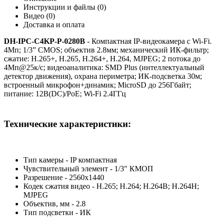
Инструкции и файлы (0)
Видео (0)
Доставка и оплата
DH-IPC-C4KP-P-0280B
- Компактная IP-видеокамера с Wi-Fi.
4Мп; 1/3” CMOS; объектив 2.8мм; механический ИК-фильтр;
сжатие: H.265+, H.265, H.264+, H.264, MJPEG; 2 потока до
4Мп@25к/с; видеоаналитика: SMD Plus (интеллектуальный
детектор движения), охрана периметра; ИК-подсветка 30м;
встроенный микрофон+динамик; MicroSD до 256Гбайт;
питание: 12В(DC)/PoE; Wi-Fi 2.4ГГц
Технические характеристики:
Тип камеры - IP компактная
Чувствительный элемент - 1/3" КМОП
Разрешение - 2560х1440
Кодек сжатия видео - H.265; H.264; H.264B; H.264H;
MJPEG
Объектив, мм - 2.8
Тип подсветки - ИК