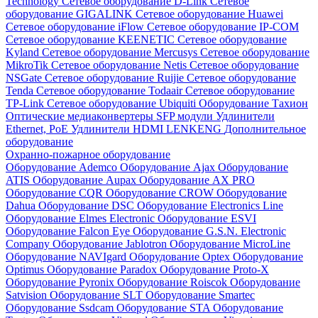
Technology
Сетевое оборудование D-Link
Сетевое
оборудование GIGALINK
Сетевое оборудование Huawei
Сетевое оборудование iFlow
Сетевое оборудование IP-COM
Сетевое оборудование KEENETIC
Сетевое оборудование
Kyland
Сетевое оборудование Mercusys
Сетевое оборудование
MikroTik
Сетевое оборудование Netis
Сетевое оборудование
NSGate
Сетевое оборудование Ruijie
Сетевое оборудование
Tenda
Сетевое оборудование Todaair
Сетевое оборудование
TP-Link
Сетевое оборудование Ubiquiti
Оборудование Тахион
Оптические медиаконвертеры
SFP модули
Удлинители
Ethernet, PoE
Удлинители HDMI LENKENG
Дополнительное
оборудование
Охранно-пожарное оборудование
Оборудование Ademco
Оборудование Ajax
Оборудование
ATIS
Оборудование Aupax
Оборудование AX PRO
Оборудование CQR
Оборудование CROW
Оборудование
Dahua
Оборудование DSC
Оборудование Electronics Line
Оборудование Elmes Electronic
Оборудование ESVI
Оборудование Falcon Eye
Оборудование G.S.N. Electronic
Company
Оборудование Jablotron
Оборудование MicroLine
Оборудование NAVIgard
Оборудование Optex
Оборудование
Optimus
Оборудование Paradox
Оборудование Proto-X
Оборудование Pyronix
Оборудование Roiscok
Оборудование
Satvision
Оборудование SLT
Оборудование Smartec
Оборудование Ssdcam
Оборудование STA
Оборудование