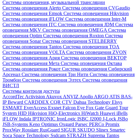
Системы оповещения, музыкальной трансляции
Система оповещения Alerto
Система оповещения CVGaudio
Система оповещения Emsok
Система оповещения Hikvision
Система оповещения iFLOW
Система оповещения Inter-M
Система оповещения ITC
Система оповещения JDM
Система
оповещения MKV
Система оповещения OMEGA
Система
оповещения Optim
Система оповещения Roxton
Система
оповещения Sonar
Система оповещения STELBERRY
Система оповещения Tantos
Система оповещения TOA
Система оповещения VOLTA
Система оповещения ZVON
Система оповещения Ария
Система оповещения ВЕКТОР
Система оповещения Мета
Система оповещения Октава
Система оповещения Рокот
Система оповещения Сибирский
Арсенал
Система оповещения Три Нити
Система оповещения
Тромбон
Система оповещения Элтех
Система оповещения
ВИСТЛ
Системы контроля доступа
AccordTec
Activision
Akuvox
ANVIZ
Apollo
ARGO
ATIS
BAS-
IP
Beward
CARDDEX
CQR
CTV
Dahua Technology
Elsys
ESMART
EverAccess
Exsnet
Falcon Eye
Fox
Gate
Guard Tour
System
HID
Hikvision
HiQ-Electronics
HiWatch
Huawei
iBells
iFLOW
Indala
IPTRONIC
IronLogic
ISBC
J2000
J-Lock
JSBo
JSB-Systems
Keno
Optimus
Oxgard
Parsec
PERCo
Promix
ProxWay
Rosslare
RusGuard
SIGUR
SKUDO
Slinex
Smartec
Soca
Space Technology
Ssdcam
STRAZH
Suprema
Tantos