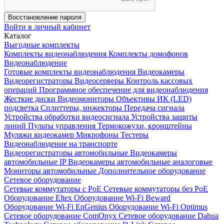
Восстановление пароля
Войти в личный кабинет
Каталог
Выгодные комплекты
Комплекты видеонаблюдения
Комплекты домофонов
Видеонаблюдение
Готовые комплекты видеонаблюдения
Видеокамеры
Видеорегистраторы
Видеосерверы
Контроль кассовых
операций
Программное обеспечение для видеонаблюдения
Жесткие диски
Видеомониторы
Объективы
ИК (LED)
подсветка
Сплиттеры, инжекторы
Передача сигнала
Устройства обработки видеосигнала
Устройства защиты
линий
Пульты управления
Термокожухи, кронштейны
Муляжи видеокамер
Микрофоны
Тестеры
Видеонаблюдение на транспорте
Видеорегистраторы автомобильные
Видеокамеры
автомобильные IP
Видеокамеры автомобильные аналоговые
Мониторы автомобильные
Дополнительное оборудование
Сетевое оборудование
Сетевые коммутаторы с РоЕ
Сетевые коммутаторы без РоЕ
Оборудование Eltex
Оборудование Wi-Fi Beward
Оборудование Wi-Fi EnGenius
Оборудование Wi-Fi Optimus
Сетевое оборудование ComOnyx
Сетевое оборудование Dahua