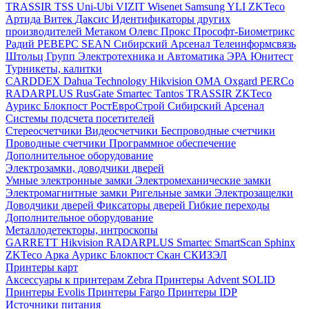
TRASSIR
TSS
Uni-Ubi
VIZIT
Wisenet Samsung
YLI
ZKTeco
Артида
Витек
Даксис
Идентификаторы других
производителей
Метаком
Олевс
Прокс
Прософт-Биометрикс
Радий
РЕВЕРС
SEAN
Сибирский Арсенал
Телеинформсвязь
Штольц Групп
Электротехника и Автоматика
ЭРА
Юнитест
Турникеты, калитки
CARDDEX
Dahua Technology
Hikvision
ОМА
Oxgard
PERCo
RADARPLUS
RusGate
Smartec
Tantos
TRASSIR
ZKTeco
Аурикс
Блокпост
РостЕвроСтрой
Сибирский Арсенал
Системы подсчета посетителей
Стереосчетчики
Видеосчетчики
Беспроводные счетчики
Проводные счетчики
Программное обеспечение
Дополнительное оборудование
Электрозамки, доводчики дверей
Умные электронные замки
Электромеханические замки
Электромагнитные замки
Ригельные замки
Электрозащелки
Доводчики дверей
Фиксаторы дверей
Гибкие переходы
Дополнительное оборудование
Металлодетекторы, интроскопы
GARRETT
Hikvision
RADARPLUS
Smartec
SmartScan
Sphinx
ZKTeco
Арка
Аурикс
Блокпост
Скан
СКИЗЭЛ
Принтеры карт
Аксессуары к принтерам Zebra
Принтеры Advent SOLID
Принтеры Evolis
Принтеры Fargo
Принтеры IDP
Источники питания