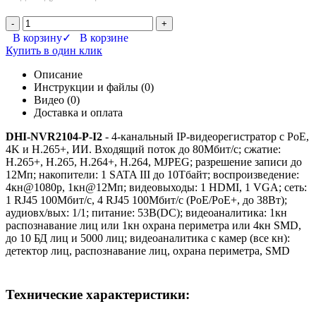
-
+
В корзину
✓ В корзине
Купить в один клик
Описание
Инструкции и файлы (0)
Видео (0)
Доставка и оплата
DHI-NVR2104-P-I2
- 4-канальный IP-видеорегистратор с PoE,
4K и H.265+, ИИ. Входящий поток до 80Мбит/с; сжатие:
H.265+, H.265, H.264+, H.264, MJPEG; разрешение записи до
12Мп; накопители: 1 SATA III до 10Тбайт; воспроизведение:
4кн@1080p, 1кн@12Мп; видеовыходы: 1 HDMI, 1 VGA; cеть:
1 RJ45 100Мбит/с, 4 RJ45 100Мбит/с (PoE/PoE+, до 38Вт);
aудиовх/вых: 1/1; питание: 53В(DC); видеоаналитика: 1кн
распознавание лиц или 1кн охрана периметра или 4кн SMD,
до 10 БД лиц и 5000 лиц; видеоаналитика с камер (все кн):
детектор лиц, распознавание лиц, охрана периметра, SMD
Технические характеристики: