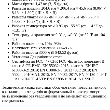
Масса брутто 1,43 кг (3,15 фунта)
Размеры изделия 204,6 мм × 206,4 мм × 45,6 мм (8.06" ×
8.13" × 1.80") ( Ш × Д × В)
Размеры упаковки 96 мм × 364 мм × 261 мм (3.78" ×
14.33" × 10.28") ( Ш × Д × В)
Рабочая температура от -10 °C до +55 °C (от +14 °F до
+131 °F)
Температура хранения от 0 °C до 40 °C (от 32 °F до 104
°F)
Рабочая влажность 10%–93%
Влажность при хранении 30%–85%
Рабочая высота 3000 м (9 842,52 футов)
Установка Для рабочего стола
Сертификаты FCC: 47 CFR FCC Часть 15, подраздел B,
класс A CE-EMC: EN 55032: 2015, класс A; EN IEC
61000-3-2: 2019; EN 61000-3-3: 2013+ A1: 2019; EN
55024: 2010+ A1: 2015; EN 55035: 2017; EN 50130-4: 2011
+ A1: 2014CE -LVD: EN 62368-1: 2014+A11:2017
Технические характеристики оборудования, представленного
в каталоге, носят сугубо информативный характер, могут
быть изменены без уведомления и не заменяют консультацию
специалиста.