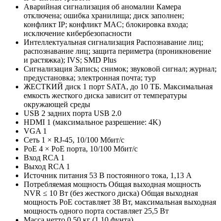
Аварийная сигнализация об аномалии Камера
отключена; ошибка хранилища; диск заполнен;
конфликт IP; конфликт MAC; блокировка входа;
исключение кибербезопасности
Интеллектуальная сигнализация Распознавание лиц;
распознавание лиц; защита периметра (проникновение
и растяжка); IVS; SMD Plus
Сигнализация Запись; снимок; звуковой сигнал; журнал;
предустановка; электронная почта; тур
ЖЕСТКИЙ диск 1 порт SATA, до 10 ТБ. Максимальная
емкость жесткого диска зависит от температуры
окружающей среды
USB 2 задних порта USB 2.0
HDMI 1 (максимальное разрешение: 4K)
VGA 1
Сеть 1 × RJ-45, 10/100 Мбит/с
PoE 4 × PoE порта, 10/100 Мбит/с
Вход RCA 1
Выход RCA 1
Источник питания 53 В постоянного тока, 1,13 А
Потребляемая мощность Общая выходная мощность
NVR ≤ 10 Вт (без жесткого диска) Общая выходная
мощность PoE составляет 38 Вт, максимальная выходная
мощность одного порта составляет 25,5 Вт
Масса нетто 0,50 кг (1,10 фунта)