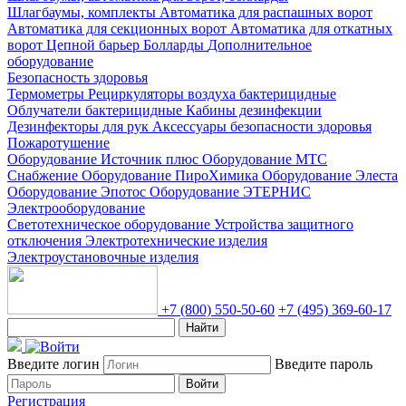
Шлагбаумы, комплекты
Автоматика для распашных ворот
Автоматика для секционных ворот
Автоматика для откатных
ворот
Цепной барьер
Болларды
Дополнительное
оборудование
Безопасность здоровья
Термометры
Рециркуляторы воздуха бактерицидные
Облучатели бактерицидные
Кабины дезинфекции
Дезинфекторы для рук
Аксессуары безопасности здоровья
Пожаротушение
Оборудование Источник плюс
Оборудование МТС
Снабжение
Оборудование ПироХимика
Оборудование Элеста
Оборудование Эпотос
Оборудование ЭТЕРНИС
Электрооборудование
Светотехническое оборудование
Устройства защитного
отключения
Электротехнические изделия
Электроустановочные изделия
+7 (800) 550-50-60
+7 (495) 369-60-17
Найти
Введите логин
Введите пароль
Войти
Регистрация