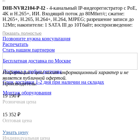
(0)
DHI-NVR2104-P-I2
- 4-канальный IP-видеорегистратор с PoE,
4K и H.265+, ИИ. Входящий поток до 80Мбит/с; сжатие:
H.265+, H.265, H.264+, H.264, MJPEG; разрешение записи до
12Мп; накопители: 1 SATA III до 10Тбайт; воспроизведение:
4кн@1080p, 1кн@12Мп; видеовыходы: 1 HDMI, 1 VGA; cеть:
Показать полностью
1 RJ45 100Мбит/с, 4 RJ45 100Мбит/с (PoE/PoE+, до 38Вт);
Позвоните нужна консультация
aудиовх/вых: 1/1; питание: 53В(DC); видеоаналитика: 1кн
Распечатать
распознавание лиц или 1кн охрана периметра или 4кн SMD,
Стать нашим партнером
до 10 БД лиц и 5000 лиц; видеоаналитика с камер (все кн):
детектор лиц, распознавание лиц, охрана периметра, SMD
Бесплатная доставка по Москве
Доставка в любые регионы
Информация о цене носит информационный характер и не
является публичной офертой.
Срок доставки 1-2 дня при наличии на складах
Производитель:
Монтаж оборудования
19 190 ₽
Розничная цена
15 352 ₽
Оптовая цена
Узнать цену
Индивидуальная цена