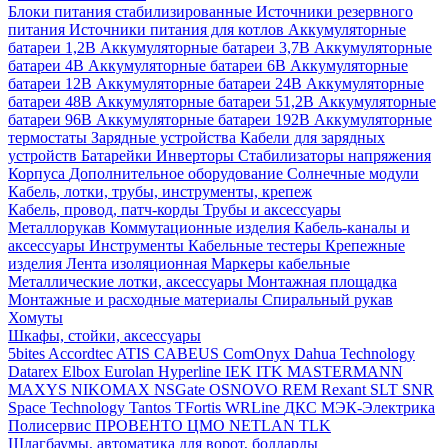
Блоки питания стабилизированные
Источники резервного
питания
Источники питания для котлов
Аккумуляторные
батареи 1,2В
Аккумуляторные батареи 3,7В
Аккумуляторные
батареи 4В
Аккумуляторные батареи 6В
Аккумуляторные
батареи 12В
Аккумуляторные батареи 24В
Аккумуляторные
батареи 48В
Аккумуляторные батареи 51,2В
Аккумуляторные
батареи 96В
Аккумуляторные батареи 192В
Аккумуляторные
термостаты
Зарядные устройства
Кабели для зарядных
устройств
Батарейки
Инверторы
Стабилизаторы напряжения
Корпуса
Дополнительное оборудование
Солнечные модули
Кабель, лотки, трубы, инструменты, крепеж
Кабель, провод, патч-корды
Трубы и аксессуары
Металлорукав
Коммутационные изделия
Кабель-каналы и
аксессуары
Инструменты
Кабельные тестеры
Крепежные
изделия
Лента изоляционная
Маркеры кабельные
Металлические лотки, аксессуары
Монтажная площадка
Монтажные и расходные материалы
Спиральный рукав
Хомуты
Шкафы, стойки, аксессуары
5bites
Accordtec
ATIS
CABEUS
ComOnyx
Dahua Technology
Datarex
Elbox
Eurolan
Hyperline
IEK
ITK
MASTERMANN
MAXYS
NIKOMAX
NSGate
OSNOVO
REM
Rexant
SLT
SNR
Space Technology
Tantos
TFortis
WRLine
ДКС
МЭК-Электрика
Полисервис
ПРОВЕНТО
ЦМО
NETLAN
TLK
Шлагбаумы, автоматика для ворот, болларды