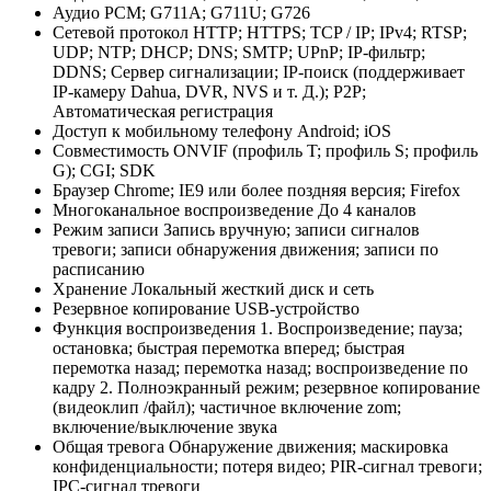
Аудио PCM; G711A; G711U; G726
Сетевой протокол HTTP; HTTPS; TCP / IP; IPv4; RTSP;
UDP; NTP; DHCP; DNS; SMTP; UPnP; IP-фильтр;
DDNS; Сервер сигнализации; IP-поиск (поддерживает
IP-камеру Dahua, DVR, NVS и т. Д.); P2P;
Автоматическая регистрация
Доступ к мобильному телефону Android; iOS
Совместимость ONVIF (профиль T; профиль S; профиль
G); CGI; SDK
Браузер Chrome; IE9 или более поздняя версия; Firefox
Многоканальное воспроизведение До 4 каналов
Режим записи Запись вручную; записи сигналов
тревоги; записи обнаружения движения; записи по
расписанию
Хранение Локальный жесткий диск и сеть
Резервное копирование USB-устройство
Функция воспроизведения 1. Воспроизведение; пауза;
остановка; быстрая перемотка вперед; быстрая
перемотка назад; перемотка назад; воспроизведение по
кадру 2. Полноэкранный режим; резервное копирование
(видеоклип /файл); частичное включение zom;
включение/выключение звука
Общая тревога Обнаружение движения; маскировка
конфиденциальности; потеря видео; PIR-сигнал тревоги;
IPC-сигнал тревоги