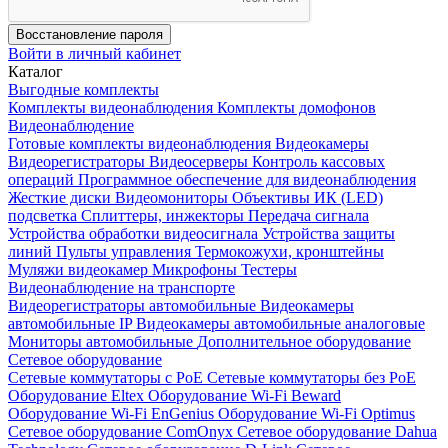
Восстановление пароля
Войти в личный кабинет
Каталог
Выгодные комплекты
Комплекты видеонаблюдения
Комплекты домофонов
Видеонаблюдение
Готовые комплекты видеонаблюдения
Видеокамеры
Видеорегистраторы
Видеосерверы
Контроль кассовых
операций
Программное обеспечение для видеонаблюдения
Жесткие диски
Видеомониторы
Объективы
ИК (LED)
подсветка
Сплиттеры, инжекторы
Передача сигнала
Устройства обработки видеосигнала
Устройства защиты
линий
Пульты управления
Термокожухи, кронштейны
Муляжи видеокамер
Микрофоны
Тестеры
Видеонаблюдение на транспорте
Видеорегистраторы автомобильные
Видеокамеры
автомобильные IP
Видеокамеры автомобильные аналоговые
Мониторы автомобильные
Дополнительное оборудование
Сетевое оборудование
Сетевые коммутаторы с РоЕ
Сетевые коммутаторы без РоЕ
Оборудование Eltex
Оборудование Wi-Fi Beward
Оборудование Wi-Fi EnGenius
Оборудование Wi-Fi Optimus
Сетевое оборудование ComOnyx
Сетевое оборудование Dahua