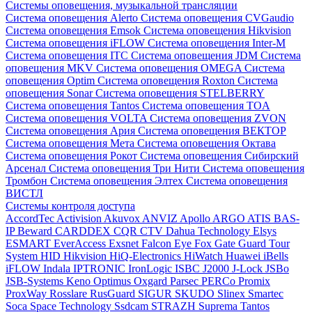
Системы оповещения, музыкальной трансляции
Система оповещения Alerto
Система оповещения CVGaudio
Система оповещения Emsok
Система оповещения Hikvision
Система оповещения iFLOW
Система оповещения Inter-M
Система оповещения ITC
Система оповещения JDM
Система
оповещения MKV
Система оповещения OMEGA
Система
оповещения Optim
Система оповещения Roxton
Система
оповещения Sonar
Система оповещения STELBERRY
Система оповещения Tantos
Система оповещения TOA
Система оповещения VOLTA
Система оповещения ZVON
Система оповещения Ария
Система оповещения ВЕКТОР
Система оповещения Мета
Система оповещения Октава
Система оповещения Рокот
Система оповещения Сибирский
Арсенал
Система оповещения Три Нити
Система оповещения
Тромбон
Система оповещения Элтех
Система оповещения
ВИСТЛ
Системы контроля доступа
AccordTec
Activision
Akuvox
ANVIZ
Apollo
ARGO
ATIS
BAS-
IP
Beward
CARDDEX
CQR
CTV
Dahua Technology
Elsys
ESMART
EverAccess
Exsnet
Falcon Eye
Fox
Gate
Guard Tour
System
HID
Hikvision
HiQ-Electronics
HiWatch
Huawei
iBells
iFLOW
Indala
IPTRONIC
IronLogic
ISBC
J2000
J-Lock
JSBo
JSB-Systems
Keno
Optimus
Oxgard
Parsec
PERCo
Promix
ProxWay
Rosslare
RusGuard
SIGUR
SKUDO
Slinex
Smartec
Soca
Space Technology
Ssdcam
STRAZH
Suprema
Tantos