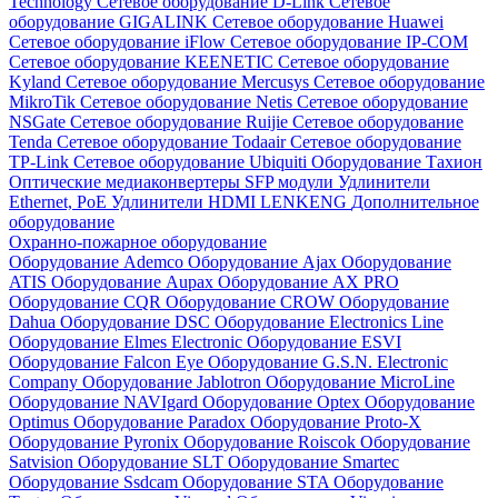
Technology
Сетевое оборудование D-Link
Сетевое
оборудование GIGALINK
Сетевое оборудование Huawei
Сетевое оборудование iFlow
Сетевое оборудование IP-COM
Сетевое оборудование KEENETIC
Сетевое оборудование
Kyland
Сетевое оборудование Mercusys
Сетевое оборудование
MikroTik
Сетевое оборудование Netis
Сетевое оборудование
NSGate
Сетевое оборудование Ruijie
Сетевое оборудование
Tenda
Сетевое оборудование Todaair
Сетевое оборудование
TP-Link
Сетевое оборудование Ubiquiti
Оборудование Тахион
Оптические медиаконвертеры
SFP модули
Удлинители
Ethernet, PoE
Удлинители HDMI LENKENG
Дополнительное
оборудование
Охранно-пожарное оборудование
Оборудование Ademco
Оборудование Ajax
Оборудование
ATIS
Оборудование Aupax
Оборудование AX PRO
Оборудование CQR
Оборудование CROW
Оборудование
Dahua
Оборудование DSC
Оборудование Electronics Line
Оборудование Elmes Electronic
Оборудование ESVI
Оборудование Falcon Eye
Оборудование G.S.N. Electronic
Company
Оборудование Jablotron
Оборудование MicroLine
Оборудование NAVIgard
Оборудование Optex
Оборудование
Optimus
Оборудование Paradox
Оборудование Proto-X
Оборудование Pyronix
Оборудование Roiscok
Оборудование
Satvision
Оборудование SLT
Оборудование Smartec
Оборудование Ssdcam
Оборудование STA
Оборудование