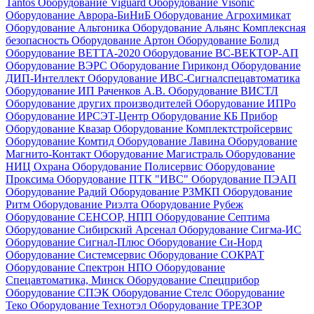
Tantos
Оборудование Viguard
Оборудование Visonic
Оборудование Аврора-БиНиБ
Оборудование Агрохимикат
Оборудование Альтоника
Оборудование Альянс Комплексная
безопасность
Оборудование Артон
Оборудование Болид
Оборудование ВЕТТА-2020
Оборудование ВС-ВЕКТОР-АП
Оборудование ВЭРС
Оборудование Гириконд
Оборудование
ДИП-Интеллект
Оборудование ИВС-Сигналспецавтоматика
Оборудование ИП Раченков А.В.
Оборудование ВИСТЛ
Оборудование других производителей
Оборудование ИПРо
Оборудование ИРСЭТ-Центр
Оборудование КБ Прибор
Оборудование Квазар
Оборудование Комплектстройсервис
Оборудование Комтид
Оборудование Лавина
Оборудование
Магнито-Контакт
Оборудование Магистраль
Оборудование
НИЦ Охрана
Оборудование Полисервис
Оборудование
Проксима
Оборудование ПТК "ИВС"
Оборудование ПЭАП
Оборудование Радий
Оборудование РЗМКП
Оборудование
Ритм
Оборудование Риэлта
Оборудование Рубеж
Оборудование СЕНСОР, НПП
Оборудование Септима
Оборудование Сибирский Арсенал
Оборудование Сигма-ИС
Оборудование Сигнал-Плюс
Оборудование Си-Норд
Оборудование Системсервис
Оборудование СОКРАТ
Оборудование Спектрон НПО
Оборудование
Спецавтоматика, Минск
Оборудование Спецприбор
Оборудование СПЭК
Оборудование Стелс
Оборудование
Теко
Оборудование Технотэл
Оборудование ТРЕЗОР