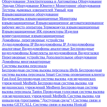
Оборудование Электротехника и Автоматика
Оборудование
Эридан
Оборудование Юнитест
Мониторинг оборудования
Тестеры дымовых извещателей
Умный дом
Взрывозащищенное оборудование
Видеокамеры взрывозащищенные
Мониторы
взрывозащищенные
Взрывозащищенное автоматизированное
рабочее место оператора
Термокожухи взрывозащищенные
Взрывозащищенные ИК-прожекторы
Изделия
коммутационные взрывозащищенные
Домофоны, переговорные устройства
Аудиодомофоны IP
Видеодомофоны IP
Аудиодомофоны
аналоговые
Видеодомофоны аналоговые
Беспроводные
видеодомофоны
Комплекты видеодомофонов
Видеоглазки
Переговорные устройства
Дополнительное оборудование
Домофоны многоквартирные
Системы вызова персонала
Беспроводная система вызова персонала iBells
Беспроводная
система вызова персонала Smart
Система оповещения клиента
Fast-food
Беспроводная система вызова для медицинских
учреждений Medbells
Беспроводная система вызова для
медицинских учреждений Medbeep
Беспроводная система
вызова персонала Tantos
Проводная голосовая система вызова
для медицинских учреждений Medbells
Система вызова для
инвалидов (программа "Доступная среда")
Системы связи и
вызова GETCALL
Системы связи и вызова Hostcall