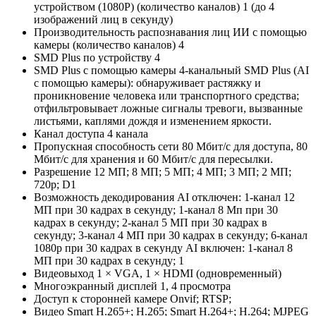
устройством (1080P) (количество каналов) 1 (до 4
изображений лиц в секунду)
Производительность распознавания лиц ИИ с помощью
камеры (количество каналов) 4
SMD Plus по устройству 4
SMD Plus с помощью камеры 4-канальный SMD Plus (AI
с помощью камеры): обнаруживает растяжку и
проникновение человека или транспортного средства;
отфильтровывает ложные сигналы тревоги, вызванные
листьями, каплями дождя и изменением яркости.
Канал доступа 4 канала
Пропускная способность сети 80 Мбит/с для доступа, 80
Мбит/с для хранения и 60 Мбит/с для пересылки.
Разрешение 12 МП; 8 МП; 5 МП; 4 МП; 3 МП; 2 МП;
720p; D1
Возможность декодирования AI отключен: 1-канал 12
МП при 30 кадрах в секунду; 1-канал 8 Мп при 30
кадрах в секунду; 2-канал 5 МП при 30 кадрах в
секунду; 3-канал 4 МП при 30 кадрах в секунду; 6-канал
1080p при 30 кадрах в секунду AI включен: 1-канал 8
МП при 30 кадрах в секунду; 1
Видеовыход 1 × VGA, 1 × HDMI (одновременный)
Многоэкранный дисплей 1, 4 просмотра
Доступ к сторонней камере Onvif; RTSP;
Видео Smart H.265+; H.265; Smart H.264+; H.264; MJPEG