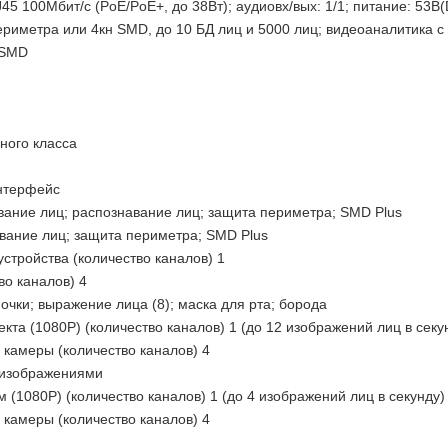
45 100Мбит/с (PoE/PoE+, до 38Вт); aудиовх/вых: 1/1; питание: 53В(
ериметра или 4кн SMD, до 10 БД лиц и 5000 лиц; видеоаналитика с 
 SMD
ного класса
нтерфейс
ание лиц; распознавание лиц; защита периметра; SMD Plus
вание лиц; защита периметра; SMD Plus
устройства (количество каналов) 1
во каналов) 4
 очки; выражение лица (8); маска для рта; борода
кта (1080P) (количество каналов) 1 (до 12 изображений лиц в секу
камеры (количество каналов) 4
0 изображениями
(1080P) (количество каналов) 1 (до 4 изображений лиц в секунду)
камеры (количество каналов) 4