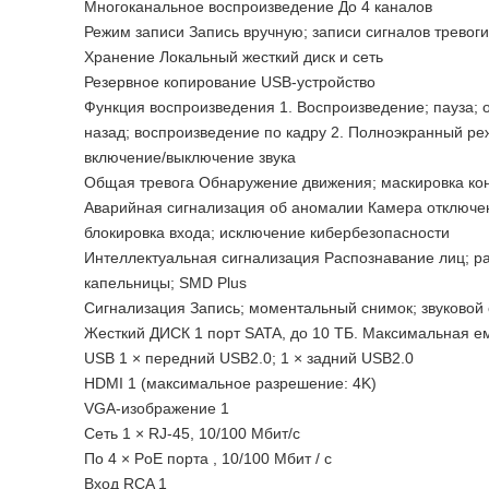
Многоканальное воспроизведение До 4 каналов
Режим записи Запись вручную; записи сигналов тревог
Хранение Локальный жесткий диск и сеть
Резервное копирование USB-устройство
Функция воспроизведения 1. Воспроизведение; пауза; 
назад; воспроизведение по кадру 2. Полноэкранный ре
включение/выключение звука
Общая тревога Обнаружение движения; маскировка конф
Аварийная сигнализация об аномалии Камера отключен
блокировка входа; исключение кибербезопасности
Интеллектуальная сигнализация Распознавание лиц; ра
капельницы; SMD Plus
Сигнализация Запись; моментальный снимок; звуковой с
Жесткий ДИСК 1 порт SATA, до 10 ТБ. Максимальная е
USB 1 × передний USB2.0; 1 × задний USB2.0
HDMI 1 (максимальное разрешение: 4K)
VGA-изображение 1
Сеть 1 × RJ-45, 10/100 Мбит/с
По 4 × PoE порта , 10/100 Мбит / с
Вход RCA 1