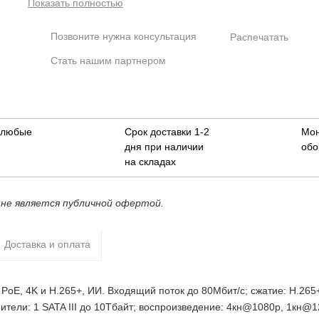
Показать полностью
4кн@1080p, 1кн@12Мп; видеовыходы: 1 HDMI, 1 VGA; cеть: 
RJ45 100Мбит/с; 4 RJ45 100Мбит/с (PoE/PoE+, до 38Вт);
Позвоните нужна консультация
Распечатать
aудиовх/вых: 1/1; питание: 53В(DC); видеоаналитика: 1кн
распознавание лиц или 1кн охрана периметра или 4кн SMD, 
Стать нашим партнером
10 БД лиц и 5000 лиц; видеоаналитика с камер (все кн):
детектор лиц, распознавание лиц, охрана периметра, SMD
в любые
Срок доставки 1-2
Мо
дня при наличии
обо
на складах
не является публичной офертой.
Доставка и оплата
PoE, 4K и H.265+, ИИ. Входящий поток до 80Мбит/с; сжатие: H.265+
ители: 1 SATA III до 10Тбайт; воспроизведение: 4кн@1080p, 1кн@