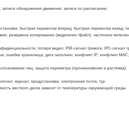
и; записи обнаружения движения; записи по расписанию
остановка; быстрая перемотка вперед; быстрая перемотка назад; п
жим; резервное копирование (видеоклип /файл); частичное включе
иденциальности; потеря видео; PIR-сигнал тревоги; IPC-сигнал т
а; ошибка хранилища; диск заполнен; конфликт IP; конфликт MAC;
спознавание лиц; защита периметра (проникновение и растяжка);
игнал; журнал; предустановка; электронная почта; тур
мкость жесткого диска зависит от температуры окружающей среды