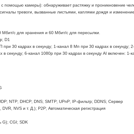
 с помощью камеры): обнаруживает растяжку и проникновение чел
 сигналы тревоги, вызванные листьями, каплями дождя и изменени
0 Мбит/с для хранения и 60 Мбит/с для пересылки.
p; D1
при 30 кадрах в секунду; 1-канал 8 Мп при 30 кадрах в секунду; 2
 в секунду; 6-канал 1080p при 30 кадрах в секунду AI включен: 1-к
G
 UDP; NTP; DHCP; DNS; SMTP; UPnP; IP-фильтр; DDNS; Сервер
 DVR, NVS и т. Д.); P2P; Автоматическая регистрация
 G); CGI; SDK