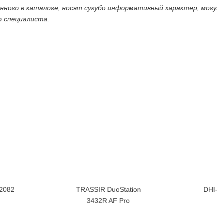
енного в каталоге, носят сугубо информативный характер, мог
ю специалиста.
2082
TRASSIR DuoStation
DHI
3432R AF Pro