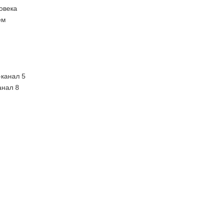
овека
ем
-канал 5
анал 8