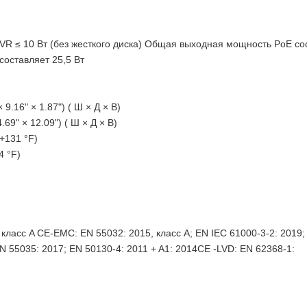
 ≤ 10 Вт (без жесткого диска) Общая выходная мощность PoE со
составляет 25,5 Вт
9.16" × 1.87") ( Ш × Д × В)
69" × 12.09") ( Ш × Д × В)
 +131 °F)
4 °F)
ласс A CE-EMC: EN 55032: 2015, класс A; EN IEC 61000-3-2: 2019;
EN 55035: 2017; EN 50130-4: 2011 + A1: 2014CE -LVD: EN 62368-1: