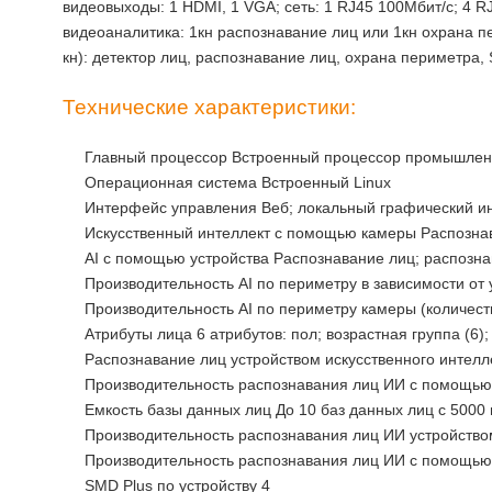
видеовыходы: 1 HDMI, 1 VGA; cеть: 1 RJ45 100Мбит/с; 4 RJ
видеоаналитика: 1кн распознавание лиц или 1кн охрана п
кн): детектор лиц, распознавание лиц, охрана периметра,
Технические характеристики:
Главный процессор Встроенный процессор промышлен
Операционная система Встроенный Linux
Интерфейс управления Веб; локальный графический и
Искусственный интеллект с помощью камеры Распознав
AI с помощью устройства Распознавание лиц; распозна
Производительность AI по периметру в зависимости от 
Производительность AI по периметру камеры (количест
Атрибуты лица 6 атрибутов: пол; возрастная группа (6);
Распознавание лиц устройством искусственного интелле
Производительность распознавания лиц ИИ с помощью 
Емкость базы данных лиц До 10 баз данных лиц с 500
Производительность распознавания лиц ИИ устройством 
Производительность распознавания лиц ИИ с помощью 
SMD Plus по устройству 4