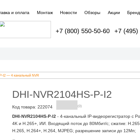
тавка и оплата
Монтаж
Новости
Обзоры
Акции
Брен
+7 (800) 550-50-60
+7 (495)
P-I2 — 4 канальный NVR
DHI-NVR2104HS-P-I2
(0)
Код товара: 222074
DHI-NVR2104HS-P-I2
- 4-канальный IP-видеорегистратор с Po
4K и H.265+, ИИ. Входящий поток до 80Мбит/с; сжатие: H.265
H.265, H.264+, H.264, MJPEG; разрешение записи до 12Мп;
накопители: 1 SATA III до 10Тбайт; воспроизведение: