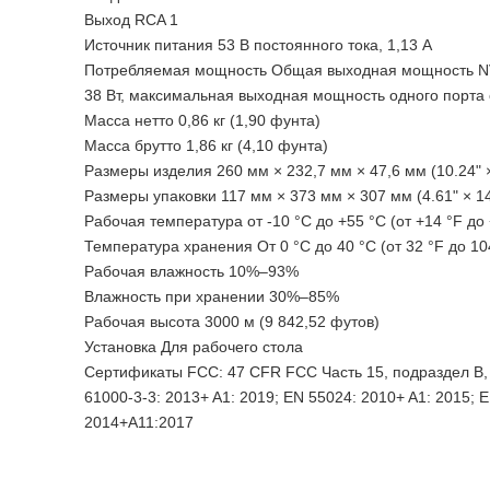
Выход RCA 1
Источник питания 53 В постоянного тока, 1,13 А
Потребляемая мощность Общая выходная мощность NVR
38 Вт, максимальная выходная мощность одного порта 
Масса нетто 0,86 кг (1,90 фунта)
Масса брутто 1,86 кг (4,10 фунта)
Размеры изделия 260 мм × 232,7 мм × 47,6 мм (10.24" × 
Размеры упаковки 117 мм × 373 мм × 307 мм (4.61" × 14.
Рабочая температура от -10 °C до +55 °C (от +14 °F до
Температура хранения От 0 °C до 40 °C (от 32 °F до 10
Рабочая влажность 10%–93%
Влажность при хранении 30%–85%
Рабочая высота 3000 м (9 842,52 футов)
Установка Для рабочего стола
Сертификаты FCC: 47 CFR FCC Часть 15, подраздел B, к
61000-3-3: 2013+ A1: 2019; EN 55024: 2010+ A1: 2015; 
2014+A11:2017