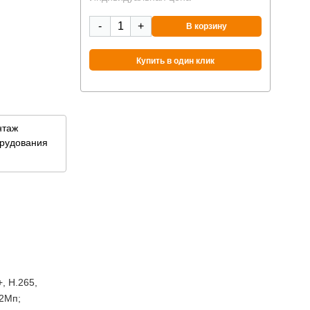
1
-
+
В корзину
до
Купить в один клик
нтаж
рудования
, H.265,
12Мп;