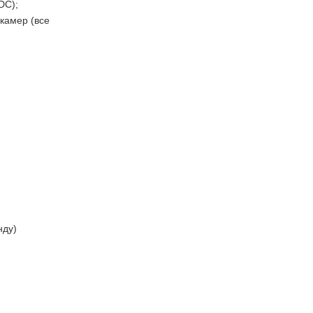
DC);
камер (все
нду)