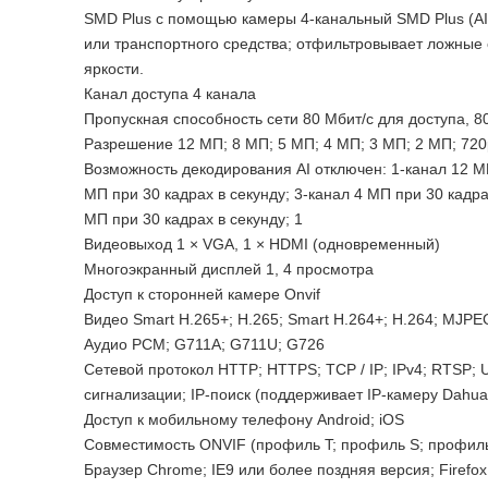
SMD Plus с помощью камеры 4-канальный SMD Plus (AI
или транспортного средства; отфильтровывает ложные
яркости.
Канал доступа 4 канала
Пропускная способность сети 80 Мбит/с для доступа, 8
Разрешение 12 МП; 8 МП; 5 МП; 4 МП; 3 МП; 2 МП; 720
Возможность декодирования AI отключен: 1-канал 12 МП 
МП при 30 кадрах в секунду; 3-канал 4 МП при 30 кадрах
МП при 30 кадрах в секунду; 1
Видеовыход 1 × VGA, 1 × HDMI (одновременный)
Многоэкранный дисплей 1, 4 просмотра
Доступ к сторонней камере Onvif
Видео Smart H.265+; H.265; Smart H.264+; H.264; MJPE
Аудио PCM; G711A; G711U; G726
Сетевой протокол HTTP; HTTPS; TCP / IP; IPv4; RTSP;
сигнализации; IP-поиск (поддерживает IP-камеру Dahua,
Доступ к мобильному телефону Android; iOS
Совместимость ONVIF (профиль T; профиль S; профиль
Браузер Chrome; IE9 или более поздняя версия; Firefox