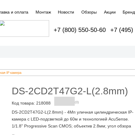
тавка и оплата
Монтаж
Новости
Обзоры
Акции
Брен
+7 (800) 550-50-60
+7 (495)
кая IP камера
DS-2CD2T47G2-L(2.8mm)
(0)
Код товара: 218088
DS-2CD2T47G2-L(2.8mm) - 4Мп уличная цилиндрическая IP-
камера с LED-подсветкой до 60м и технологией AcuSense.
1/1.8" Progressive Scan CMOS; объектив 2.8мм; угол обзора
109°; 0.0005лк@F1.0;