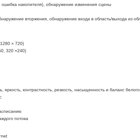
 ошибка накопителя), обнаружение изменения сцены
аружение вторжения, обнаружение входа в область/выхода из об
,1280 × 720)
60, 320 ×240)
 яркость, контрастность, резкость, насыщенность и баланс белого
с
расписанию
аждого потока
rnet