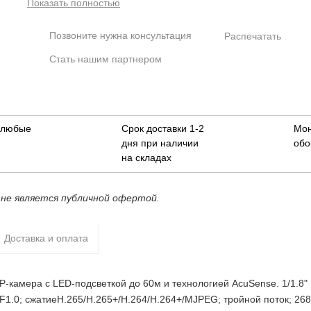
Показать полностью
сжатиеH.265/H.265+/H.264/H.264+/MJPEG; тройной поток; 26
× 1520@25к/с; WDR 130дБ, 3D DNR, BLC, ROI; обнаружение
Позвоните нужна консультация
Распечатать
движения 2.0, обнаружение пересечения линии и вторжения;
захват лиц; слот для microSD до 256Гб; 1 RJ45 10M/100M
Стать нашим партнером
Ethernet; DC12В±25%/PoE(802.3af); 10.5Вт макс; -40 °C...+60 
IP67; вес 1.26кг.
в любые
Срок доставки 1-2
Мо
дня при наличии
обо
на складах
не является публичной офертой.
Доставка и оплата
камера с LED-подсветкой до 60м и технологией AcuSense. 1/1.8" 
F1.0; сжатиеH.265/H.265+/H.264/H.264+/MJPEG; тройной поток; 268