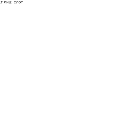
т лиц; слот