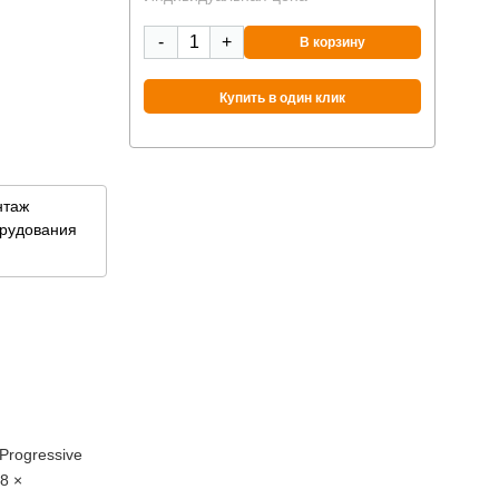
88
-
+
В корзину
Купить в один клик
°C;
нтаж
рудования
Progressive
8 ×