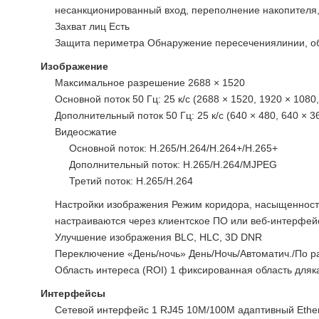
несанкционированный вход, переполнение накопителя,
Захват лиц Есть
Защита периметра Обнаружение пересечениялинии, обн
Изображение
Максимальное разрешение 2688 × 1520
Основной поток 50 Гц: 25 к/с (2688 × 1520, 1920 × 1080
Дополнительный поток 50 Гц: 25 к/с (640 × 480, 640 × 3
Видеосжатие
Основной поток: H.265/H.264/H.264+/H.265+
Дополнительный поток: H.265/H.264/MJPEG
Третий поток: H.265/H.264
Настройки изображения Режим коридора, насыщенность,
настраиваются через клиентское ПО или веб-интерфей
Улучшение изображения BLC, HLC, 3D DNR
Переключение «День/ночь» День/Ночь/Автоматич./По 
Область интереса (ROI) 1 фиксированная область дляк
Интерфейсы
Сетевой интерфейс 1 RJ45 10M/100M адаптивный Ethe