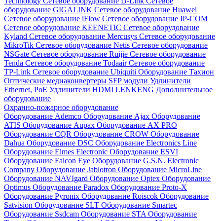
Technology
Сетевое оборудование D-Link
Сетевое
оборудование GIGALINK
Сетевое оборудование Huawei
Сетевое оборудование iFlow
Сетевое оборудование IP-COM
Сетевое оборудование KEENETIC
Сетевое оборудование
Kyland
Сетевое оборудование Mercusys
Сетевое оборудование
MikroTik
Сетевое оборудование Netis
Сетевое оборудование
NSGate
Сетевое оборудование Ruijie
Сетевое оборудование
Tenda
Сетевое оборудование Todaair
Сетевое оборудование
TP-Link
Сетевое оборудование Ubiquiti
Оборудование Тахион
Оптические медиаконвертеры
SFP модули
Удлинители
Ethernet, PoE
Удлинители HDMI LENKENG
Дополнительное
оборудование
Охранно-пожарное оборудование
Оборудование Ademco
Оборудование Ajax
Оборудование
ATIS
Оборудование Aupax
Оборудование AX PRO
Оборудование CQR
Оборудование CROW
Оборудование
Dahua
Оборудование DSC
Оборудование Electronics Line
Оборудование Elmes Electronic
Оборудование ESVI
Оборудование Falcon Eye
Оборудование G.S.N. Electronic
Company
Оборудование Jablotron
Оборудование MicroLine
Оборудование NAVIgard
Оборудование Optex
Оборудование
Optimus
Оборудование Paradox
Оборудование Proto-X
Оборудование Pyronix
Оборудование Roiscok
Оборудование
Satvision
Оборудование SLT
Оборудование Smartec
Оборудование Ssdcam
Оборудование STA
Оборудование