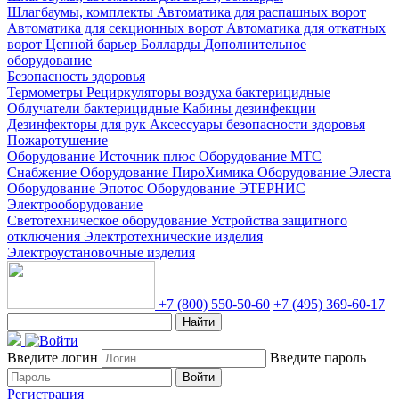
Шлагбаумы, комплекты
Автоматика для распашных ворот
Автоматика для секционных ворот
Автоматика для откатных
ворот
Цепной барьер
Болларды
Дополнительное
оборудование
Безопасность здоровья
Термометры
Рециркуляторы воздуха бактерицидные
Облучатели бактерицидные
Кабины дезинфекции
Дезинфекторы для рук
Аксессуары безопасности здоровья
Пожаротушение
Оборудование Источник плюс
Оборудование МТС
Снабжение
Оборудование ПироХимика
Оборудование Элеста
Оборудование Эпотос
Оборудование ЭТЕРНИС
Электрооборудование
Светотехническое оборудование
Устройства защитного
отключения
Электротехнические изделия
Электроустановочные изделия
+7 (800) 550-50-60
+7 (495) 369-60-17
Найти
Введите логин
Введите пароль
Войти
Регистрация