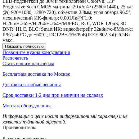
LED-подсветкой до 30м и технологией ColorVu. 1/3''
Progressive Scan CMOS матрица; 20 к/с @ (2560×1440), 25 к/с
@(1920×1080, 1280×720), объектив 2.8мм; угол обзора 96.5°;
механический ИК-фильтр; 0.001Лк@F1.0;
H.265/H.265+/H.264/H.264+/MJPEG, ROI, WDR 120дБ; 3D
DNR; HLC, BLC; Smart ИК; видеобитрейт 32кбит/с-8Мбит/с;
IP67; -40°C до +60°C; DC12В±25%/PoE(IEEE 802.3af); 6,5Вт
макс.
Показать полностью
Позвоните нужна консультация
Распечатать
Стать нашим партнером
Бесплатная доставка по Москве
Доставка в любые регионы
Срок доставки 1-2 дня при наличии на складах
Монтаж оборудования
Информация о цене носит информационный характер и не
является публичной офертой.
Производитель:
К заказу недоступен