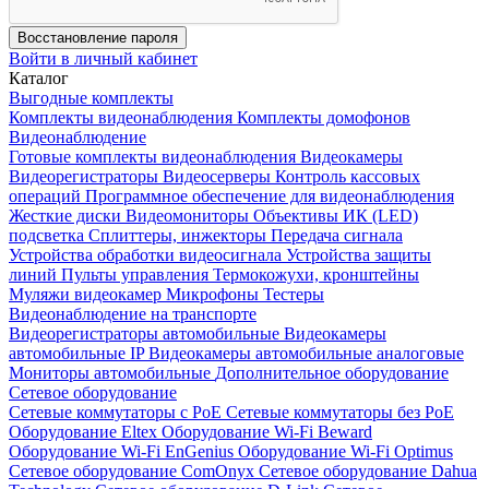
Восстановление пароля
Войти в личный кабинет
Каталог
Выгодные комплекты
Комплекты видеонаблюдения
Комплекты домофонов
Видеонаблюдение
Готовые комплекты видеонаблюдения
Видеокамеры
Видеорегистраторы
Видеосерверы
Контроль кассовых
операций
Программное обеспечение для видеонаблюдения
Жесткие диски
Видеомониторы
Объективы
ИК (LED)
подсветка
Сплиттеры, инжекторы
Передача сигнала
Устройства обработки видеосигнала
Устройства защиты
линий
Пульты управления
Термокожухи, кронштейны
Муляжи видеокамер
Микрофоны
Тестеры
Видеонаблюдение на транспорте
Видеорегистраторы автомобильные
Видеокамеры
автомобильные IP
Видеокамеры автомобильные аналоговые
Мониторы автомобильные
Дополнительное оборудование
Сетевое оборудование
Сетевые коммутаторы с РоЕ
Сетевые коммутаторы без РоЕ
Оборудование Eltex
Оборудование Wi-Fi Beward
Оборудование Wi-Fi EnGenius
Оборудование Wi-Fi Optimus
Сетевое оборудование ComOnyx
Сетевое оборудование Dahua