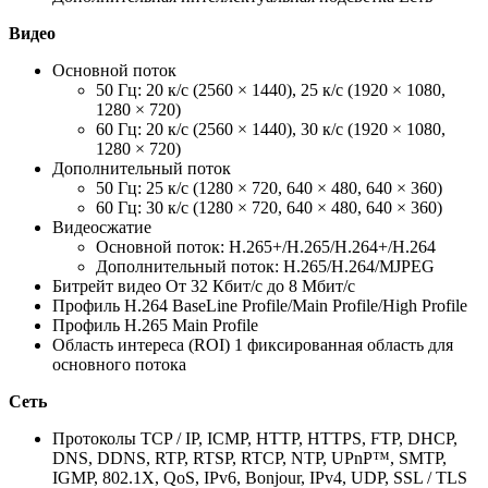
Видео
Основной поток
50 Гц: 20 к/с (2560 × 1440), 25 к/с (1920 × 1080,
1280 × 720)
60 Гц: 20 к/с (2560 × 1440), 30 к/с (1920 × 1080,
1280 × 720)
Дополнительный поток
50 Гц: 25 к/с (1280 × 720, 640 × 480, 640 × 360)
60 Гц: 30 к/с (1280 × 720, 640 × 480, 640 × 360)
Видеосжатие
Основной поток: H.265+/H.265/H.264+/H.264
Дополнительный поток: H.265/H.264/MJPEG
Битрейт видео От 32 Кбит/с до 8 Мбит/с
Профиль H.264 BaseLine Profile/Main Profile/High Profile
Профиль H.265 Main Profile
Область интереса (ROI) 1 фиксированная область для
основного потока
Сеть
Протоколы TCP / IP, ICMP, HTTP, HTTPS, FTP, DHCP,
DNS, DDNS, RTP, RTSP, RTCP, NTP, UPnP™, SMTP,
IGMP, 802.1X, QoS, IPv6, Bonjour, IPv4, UDP, SSL / TLS