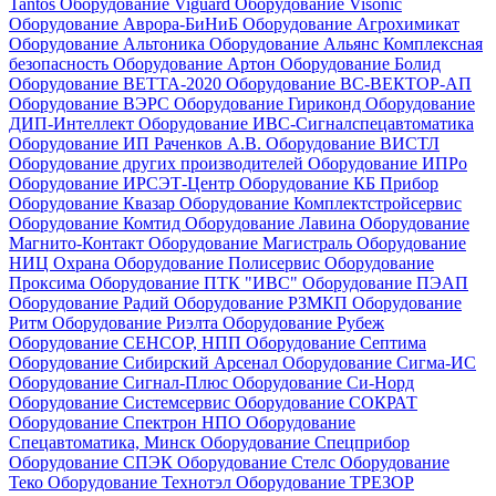
Tantos
Оборудование Viguard
Оборудование Visonic
Оборудование Аврора-БиНиБ
Оборудование Агрохимикат
Оборудование Альтоника
Оборудование Альянс Комплексная
безопасность
Оборудование Артон
Оборудование Болид
Оборудование ВЕТТА-2020
Оборудование ВС-ВЕКТОР-АП
Оборудование ВЭРС
Оборудование Гириконд
Оборудование
ДИП-Интеллект
Оборудование ИВС-Сигналспецавтоматика
Оборудование ИП Раченков А.В.
Оборудование ВИСТЛ
Оборудование других производителей
Оборудование ИПРо
Оборудование ИРСЭТ-Центр
Оборудование КБ Прибор
Оборудование Квазар
Оборудование Комплектстройсервис
Оборудование Комтид
Оборудование Лавина
Оборудование
Магнито-Контакт
Оборудование Магистраль
Оборудование
НИЦ Охрана
Оборудование Полисервис
Оборудование
Проксима
Оборудование ПТК "ИВС"
Оборудование ПЭАП
Оборудование Радий
Оборудование РЗМКП
Оборудование
Ритм
Оборудование Риэлта
Оборудование Рубеж
Оборудование СЕНСОР, НПП
Оборудование Септима
Оборудование Сибирский Арсенал
Оборудование Сигма-ИС
Оборудование Сигнал-Плюс
Оборудование Си-Норд
Оборудование Системсервис
Оборудование СОКРАТ
Оборудование Спектрон НПО
Оборудование
Спецавтоматика, Минск
Оборудование Спецприбор
Оборудование СПЭК
Оборудование Стелс
Оборудование
Теко
Оборудование Технотэл
Оборудование ТРЕЗОР