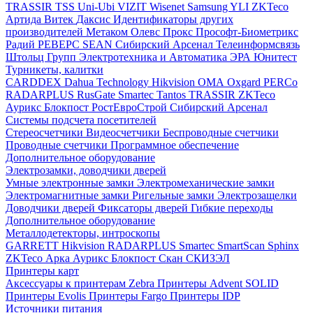
TRASSIR
TSS
Uni-Ubi
VIZIT
Wisenet Samsung
YLI
ZKTeco
Артида
Витек
Даксис
Идентификаторы других
производителей
Метаком
Олевс
Прокс
Прософт-Биометрикс
Радий
РЕВЕРС
SEAN
Сибирский Арсенал
Телеинформсвязь
Штольц Групп
Электротехника и Автоматика
ЭРА
Юнитест
Турникеты, калитки
CARDDEX
Dahua Technology
Hikvision
ОМА
Oxgard
PERCo
RADARPLUS
RusGate
Smartec
Tantos
TRASSIR
ZKTeco
Аурикс
Блокпост
РостЕвроСтрой
Сибирский Арсенал
Системы подсчета посетителей
Стереосчетчики
Видеосчетчики
Беспроводные счетчики
Проводные счетчики
Программное обеспечение
Дополнительное оборудование
Электрозамки, доводчики дверей
Умные электронные замки
Электромеханические замки
Электромагнитные замки
Ригельные замки
Электрозащелки
Доводчики дверей
Фиксаторы дверей
Гибкие переходы
Дополнительное оборудование
Металлодетекторы, интроскопы
GARRETT
Hikvision
RADARPLUS
Smartec
SmartScan
Sphinx
ZKTeco
Арка
Аурикс
Блокпост
Скан
СКИЗЭЛ
Принтеры карт
Аксессуары к принтерам Zebra
Принтеры Advent SOLID
Принтеры Evolis
Принтеры Fargo
Принтеры IDP
Источники питания