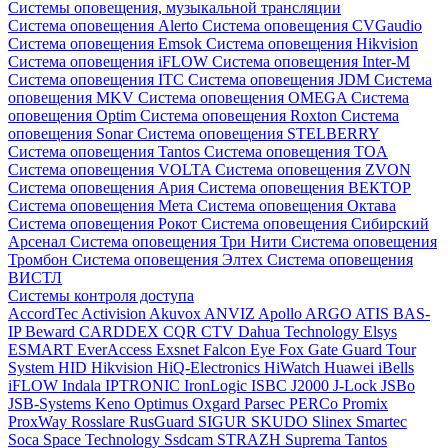
Системы оповещения, музыкальной трансляции
Система оповещения Alerto
Система оповещения CVGaudio
Система оповещения Emsok
Система оповещения Hikvision
Система оповещения iFLOW
Система оповещения Inter-M
Система оповещения ITC
Система оповещения JDM
Система
оповещения MKV
Система оповещения OMEGA
Система
оповещения Optim
Система оповещения Roxton
Система
оповещения Sonar
Система оповещения STELBERRY
Система оповещения Tantos
Система оповещения TOA
Система оповещения VOLTA
Система оповещения ZVON
Система оповещения Ария
Система оповещения ВЕКТОР
Система оповещения Мета
Система оповещения Октава
Система оповещения Рокот
Система оповещения Сибирский
Арсенал
Система оповещения Три Нити
Система оповещения
Тромбон
Система оповещения Элтех
Система оповещения
ВИСТЛ
Системы контроля доступа
AccordTec
Activision
Akuvox
ANVIZ
Apollo
ARGO
ATIS
BAS-
IP
Beward
CARDDEX
CQR
CTV
Dahua Technology
Elsys
ESMART
EverAccess
Exsnet
Falcon Eye
Fox
Gate
Guard Tour
System
HID
Hikvision
HiQ-Electronics
HiWatch
Huawei
iBells
iFLOW
Indala
IPTRONIC
IronLogic
ISBC
J2000
J-Lock
JSBo
JSB-Systems
Keno
Optimus
Oxgard
Parsec
PERCo
Promix
ProxWay
Rosslare
RusGuard
SIGUR
SKUDO
Slinex
Smartec
Soca
Space Technology
Ssdcam
STRAZH
Suprema
Tantos