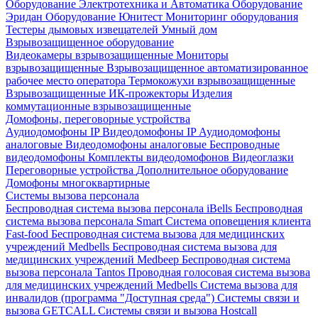
Оборудование Электротехника и Автоматика
Оборудование
Эридан
Оборудование Юнитест
Мониторинг оборудования
Тестеры дымовых извещателей
Умный дом
Взрывозащищенное оборудование
Видеокамеры взрывозащищенные
Мониторы
взрывозащищенные
Взрывозащищенное автоматизированное
рабочее место оператора
Термокожухи взрывозащищенные
Взрывозащищенные ИК-прожекторы
Изделия
коммутационные взрывозащищенные
Домофоны, переговорные устройства
Аудиодомофоны IP
Видеодомофоны IP
Аудиодомофоны
аналоговые
Видеодомофоны аналоговые
Беспроводные
видеодомофоны
Комплекты видеодомофонов
Видеоглазки
Переговорные устройства
Дополнительное оборудование
Домофоны многоквартирные
Системы вызова персонала
Беспроводная система вызова персонала iBells
Беспроводная
система вызова персонала Smart
Система оповещения клиента
Fast-food
Беспроводная система вызова для медицинских
учреждений Medbells
Беспроводная система вызова для
медицинских учреждений Medbeep
Беспроводная система
вызова персонала Tantos
Проводная голосовая система вызова
для медицинских учреждений Medbells
Система вызова для
инвалидов (программа "Доступная среда")
Системы связи и
вызова GETCALL
Системы связи и вызова Hostcall