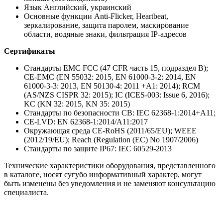
Язык Английский, украинский
Основные функции Anti-Flicker, Heartbeat,
зеркалирование, защита паролем, маскирование
области, водяные знаки, фильтрация IP-адресов
Сертификаты
Стандарты EMC FCC (47 CFR часть 15, подраздел B);
CE-EMC (EN 55032: 2015, EN 61000-3-2: 2014, EN
61000-3-3: 2013, EN 50130-4: 2011 +A1: 2014); RCM
(AS/NZS CISPR 32: 2015); IC (ICES-003: Issue 6, 2016);
KC (KN 32: 2015, KN 35: 2015)
Стандарты по безопасности CB: IEC 62368-1:2014+A11;
CE-LVD: EN 62368-1:2014/A11:2017
Окружающая среда CE-RoHS (2011/65/EU); WEEE
(2012/19/EU); Reach (Regulation (EC) No 1907/2006)
Стандарты по защите IP67: IEC 60529-2013
Технические характеристики оборудования, представленного
в каталоге, носят сугубо информативный характер, могут
быть изменены без уведомления и не заменяют консультацию
специалиста.