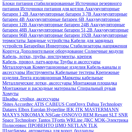
Блоки питания стабилизированные
Источники резервного
питания
Источники питания для котлов
Аккумуляторные
батареи 1,2В
Аккумуляторные батареи 3,7В
Аккумуляторные
батареи 4В
Аккумуляторные батареи 6В
Аккумуляторные
батареи 12В
Аккумуляторные батареи 24В
Аккумуляторные
батареи 48В
Аккумуляторные батареи 51,2В
Аккумуляторные
батареи 96В
Аккумуляторные батареи 192В
Аккумуляторные
термостаты
Зарядные устройства
Кабели для зарядных
устройств
Батарейки
Инверторы
Стабилизаторы напряжения
Корпуса
Дополнительное оборудование
Солнечные модули
Кабель, лотки, трубы, инструменты, крепеж
Кабель, провод, патч-корды
Трубы и аксессуары
Металлорукав
Коммутационные изделия
Кабель-каналы и
аксессуары
Инструменты
Кабельные тестеры
Крепежные
изделия
Лента изоляционная
Маркеры кабельные
Металлические лотки, аксессуары
Монтажная площадка
Монтажные и расходные материалы
Спиральный рукав
Хомуты
Шкафы, стойки, аксессуары
5bites
Accordtec
ATIS
CABEUS
ComOnyx
Dahua Technology
Datarex
Elbox
Eurolan
Hyperline
IEK
ITK
MASTERMANN
MAXYS
NIKOMAX
NSGate
OSNOVO
REM
Rexant
SLT
SNR
Space Technology
Tantos
TFortis
WRLine
ДКС
МЭК-Электрика
Полисервис
ПРОВЕНТО
ЦМО
NETLAN
TLK
Шлагбаумы, автоматика для ворот, болларды