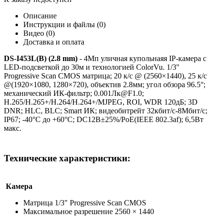
Описание
Инструкции и файлы (0)
Видео (0)
Доставка и оплата
DS-I453L(B) (2.8 mm)
- 4Мп уличная купольнаяя IP-камера с
LED-подсветкой до 30м и технологией ColorVu. 1/3''
Progressive Scan CMOS матрица; 20 к/с @ (2560×1440), 25 к/с
@(1920×1080, 1280×720), объектив 2.8мм; угол обзора 96.5°;
механический ИК-фильтр; 0.001Лк@F1.0;
H.265/H.265+/H.264/H.264+/MJPEG, ROI, WDR 120дБ; 3D
DNR; HLC, BLC; Smart ИК; видеобитрейт 32кбит/с-8Мбит/с;
IP67; -40°C до +60°C; DC12В±25%/PoE(IEEE 802.3af); 6,5Вт
макс.
Технические характеристики:
Камера
Матрица 1/3″ Progressive Scan CMOS
Максимальное разрешение 2560 × 1440