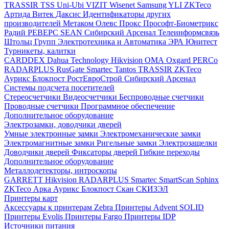
TRASSIR
TSS
Uni-Ubi
VIZIT
Wisenet Samsung
YLI
ZKTeco
Артида
Витек
Даксис
Идентификаторы других
производителей
Метаком
Олевс
Прокс
Прософт-Биометрикс
Радий
РЕВЕРС
SEAN
Сибирский Арсенал
Телеинформсвязь
Штольц Групп
Электротехника и Автоматика
ЭРА
Юнитест
Турникеты, калитки
CARDDEX
Dahua Technology
Hikvision
ОМА
Oxgard
PERCo
RADARPLUS
RusGate
Smartec
Tantos
TRASSIR
ZKTeco
Аурикс
Блокпост
РостЕвроСтрой
Сибирский Арсенал
Системы подсчета посетителей
Стереосчетчики
Видеосчетчики
Беспроводные счетчики
Проводные счетчики
Программное обеспечение
Дополнительное оборудование
Электрозамки, доводчики дверей
Умные электронные замки
Электромеханические замки
Электромагнитные замки
Ригельные замки
Электрозащелки
Доводчики дверей
Фиксаторы дверей
Гибкие переходы
Дополнительное оборудование
Металлодетекторы, интроскопы
GARRETT
Hikvision
RADARPLUS
Smartec
SmartScan
Sphinx
ZKTeco
Арка
Аурикс
Блокпост
Скан
СКИЗЭЛ
Принтеры карт
Аксессуары к принтерам Zebra
Принтеры Advent SOLID
Принтеры Evolis
Принтеры Fargo
Принтеры IDP
Источники питания