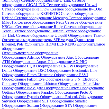
Technology
Сетевое оборудование D-Link
Сетевое
оборудование GIGALINK
Сетевое оборудование Huawei
Сетевое оборудование iFlow
Сетевое оборудование IP-COM
Сетевое оборудование KEENETIC
Сетевое оборудование
Kyland
Сетевое оборудование Mercusys
Сетевое оборудование
MikroTik
Сетевое оборудование Netis
Сетевое оборудование
NSGate
Сетевое оборудование Ruijie
Сетевое оборудование
Tenda
Сетевое оборудование Todaair
Сетевое оборудование
TP-Link
Сетевое оборудование Ubiquiti
Оборудование Тахион
Оптические медиаконвертеры
SFP модули
Удлинители
Ethernet, PoE
Удлинители HDMI LENKENG
Дополнительное
оборудование
Охранно-пожарное оборудование
Оборудование Ademco
Оборудование Ajax
Оборудование
ATIS
Оборудование Aupax
Оборудование AX PRO
Оборудование CQR
Оборудование CROW
Оборудование
Dahua
Оборудование DSC
Оборудование Electronics Line
Оборудование Elmes Electronic
Оборудование ESVI
Оборудование Falcon Eye
Оборудование G.S.N. Electronic
Company
Оборудование Jablotron
Оборудование MicroLine
Оборудование NAVIgard
Оборудование Optex
Оборудование
Optimus
Оборудование Paradox
Оборудование Proto-X
Оборудование Pyronix
Оборудование Roiscok
Оборудование
Satvision
Оборудование SLT
Оборудование Smartec
Оборудование Ssdcam
Оборудование STA
Оборудование