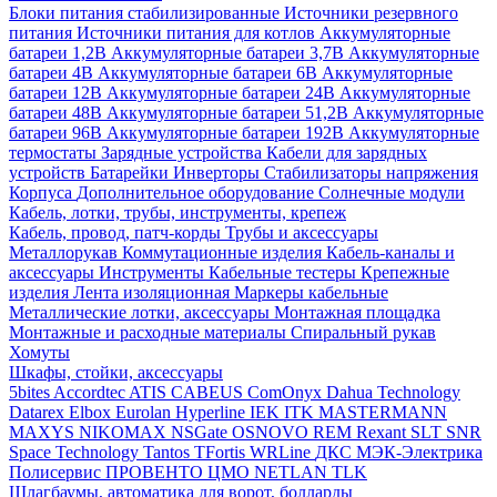
Блоки питания стабилизированные
Источники резервного
питания
Источники питания для котлов
Аккумуляторные
батареи 1,2В
Аккумуляторные батареи 3,7В
Аккумуляторные
батареи 4В
Аккумуляторные батареи 6В
Аккумуляторные
батареи 12В
Аккумуляторные батареи 24В
Аккумуляторные
батареи 48В
Аккумуляторные батареи 51,2В
Аккумуляторные
батареи 96В
Аккумуляторные батареи 192В
Аккумуляторные
термостаты
Зарядные устройства
Кабели для зарядных
устройств
Батарейки
Инверторы
Стабилизаторы напряжения
Корпуса
Дополнительное оборудование
Солнечные модули
Кабель, лотки, трубы, инструменты, крепеж
Кабель, провод, патч-корды
Трубы и аксессуары
Металлорукав
Коммутационные изделия
Кабель-каналы и
аксессуары
Инструменты
Кабельные тестеры
Крепежные
изделия
Лента изоляционная
Маркеры кабельные
Металлические лотки, аксессуары
Монтажная площадка
Монтажные и расходные материалы
Спиральный рукав
Хомуты
Шкафы, стойки, аксессуары
5bites
Accordtec
ATIS
CABEUS
ComOnyx
Dahua Technology
Datarex
Elbox
Eurolan
Hyperline
IEK
ITK
MASTERMANN
MAXYS
NIKOMAX
NSGate
OSNOVO
REM
Rexant
SLT
SNR
Space Technology
Tantos
TFortis
WRLine
ДКС
МЭК-Электрика
Полисервис
ПРОВЕНТО
ЦМО
NETLAN
TLK
Шлагбаумы, автоматика для ворот, болларды