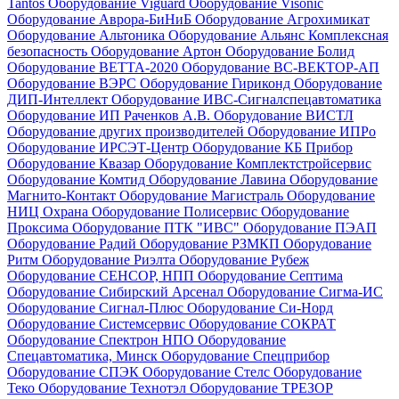
Tantos
Оборудование Viguard
Оборудование Visonic
Оборудование Аврора-БиНиБ
Оборудование Агрохимикат
Оборудование Альтоника
Оборудование Альянс Комплексная
безопасность
Оборудование Артон
Оборудование Болид
Оборудование ВЕТТА-2020
Оборудование ВС-ВЕКТОР-АП
Оборудование ВЭРС
Оборудование Гириконд
Оборудование
ДИП-Интеллект
Оборудование ИВС-Сигналспецавтоматика
Оборудование ИП Раченков А.В.
Оборудование ВИСТЛ
Оборудование других производителей
Оборудование ИПРо
Оборудование ИРСЭТ-Центр
Оборудование КБ Прибор
Оборудование Квазар
Оборудование Комплектстройсервис
Оборудование Комтид
Оборудование Лавина
Оборудование
Магнито-Контакт
Оборудование Магистраль
Оборудование
НИЦ Охрана
Оборудование Полисервис
Оборудование
Проксима
Оборудование ПТК "ИВС"
Оборудование ПЭАП
Оборудование Радий
Оборудование РЗМКП
Оборудование
Ритм
Оборудование Риэлта
Оборудование Рубеж
Оборудование СЕНСОР, НПП
Оборудование Септима
Оборудование Сибирский Арсенал
Оборудование Сигма-ИС
Оборудование Сигнал-Плюс
Оборудование Си-Норд
Оборудование Системсервис
Оборудование СОКРАТ
Оборудование Спектрон НПО
Оборудование
Спецавтоматика, Минск
Оборудование Спецприбор
Оборудование СПЭК
Оборудование Стелс
Оборудование
Теко
Оборудование Технотэл
Оборудование ТРЕЗОР