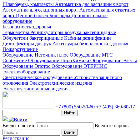
Шлагбаумы, комплекты
Автоматика для распашных ворот
Автоматика для секционных ворот
Автоматика для откатных
ворот
Цепной барьер
Болларды
Дополнительное
оборудование
Безопасность здоровья
Термометры
Рециркуляторы воздуха бактерицидные
Облучатели бактерицидные
Кабины дезинфекции
Дезинфекторы для рук
Аксессуары безопасности здоровья
Пожаротушение
Оборудование Источник плюс
Оборудование МТС
Снабжение
Оборудование ПироХимика
Оборудование Элеста
Оборудование Эпотос
Оборудование ЭТЕРНИС
Электрооборудование
Светотехническое оборудование
Устройства защитного
отключения
Электротехнические изделия
Электроустановочные изделия
+7 (800) 550-50-60
+7 (495) 369-60-17
Найти
Введите логин
Введите пароль
Войти
Регистрация