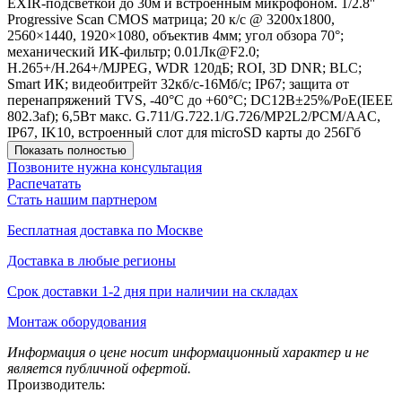
EXIR-подсветкой до 30м и встроенным микрофоном. 1/2.8''
Progressive Scan CMOS матрица; 20 к/с @ 3200x1800,
2560×1440, 1920×1080, объектив 4мм; угол обзора 70°;
механический ИК-фильтр; 0.01Лк@F2.0;
H.265+/H.264+/MJPEG, WDR 120дБ; ROI, 3D DNR; BLC;
Smart ИК; видеобитрейт 32кб/с-16Мб/с; IP67; защита от
перенапряжений TVS, -40°C до +60°C; DC12В±25%/PoE(IEEE
802.3af); 6,5Вт макс. G.711/G.722.1/G.726/MP2L2/PCM/AAC,
IP67, IK10, встроенный слот для microSD карты до 256Гб
Показать полностью
Позвоните нужна консультация
Распечатать
Стать нашим партнером
Бесплатная доставка по Москве
Доставка в любые регионы
Срок доставки 1-2 дня при наличии на складах
Монтаж оборудования
Информация о цене носит информационный характер и не
является публичной офертой.
Производитель: