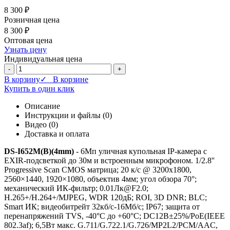
8 300 ₽
Розничная цена
8 300 ₽
Оптовая цена
Узнать цену
Индивидуальная цена
-
+
В корзину
✓ В корзине
Купить в один клик
Описание
Инструкции и файлы (0)
Видео (0)
Доставка и оплата
DS-I652M(B)(4mm)
- 6Мп уличная купольная IP-камера с
EXIR-подсветкой до 30м и встроенным микрофоном. 1/2.8''
Progressive Scan CMOS матрица; 20 к/с @ 3200x1800,
2560×1440, 1920×1080, объектив 4мм; угол обзора 70°;
механический ИК-фильтр; 0.01Лк@F2.0;
H.265+/H.264+/MJPEG, WDR 120дБ; ROI, 3D DNR; BLC;
Smart ИК; видеобитрейт 32кб/с-16Мб/с; IP67; защита от
перенапряжений TVS, -40°C до +60°C; DC12В±25%/PoE(IEEE
802.3af); 6,5Вт макс. G.711/G.722.1/G.726/MP2L2/PCM/AAC,