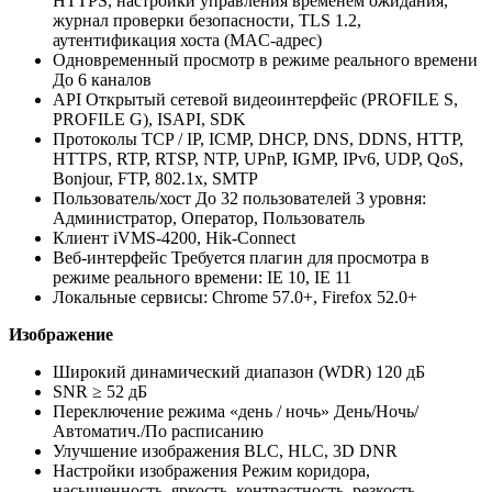
HTTPS, настройки управления временем ожидания,
журнал проверки безопасности, TLS 1.2,
аутентификация хоста (MAC-адрес)
Одновременный просмотр в режиме реального времени
До 6 каналов
API Открытый сетевой видеоинтерфейс (PROFILE S,
PROFILE G), ISAPI, SDK
Протоколы TCP / IP, ICMP, DHCP, DNS, DDNS, HTTP,
HTTPS, RTP, RTSP, NTP, UPnP, IGMP, IPv6, UDP, QoS,
Bonjour, FTP, 802.1x, SMTP
Пользователь/хост До 32 пользователей 3 уровня:
Администратор, Оператор, Пользователь
Клиент iVMS-4200, Hik-Connect
Веб-интерфейс Требуется плагин для просмотра в
режиме реального времени: IE 10, IE 11
Локальные сервисы: Chrome 57.0+, Firefox 52.0+
Изображение
Широкий динамический диапазон (WDR) 120 дБ
SNR ≥ 52 дБ
Переключение режима «день / ночь» День/Ночь/
Автоматич./По расписанию
Улучшение изображения BLC, HLC, 3D DNR
Настройки изображения Режим коридора,
насыщенность, яркость, контрастность, резкость,