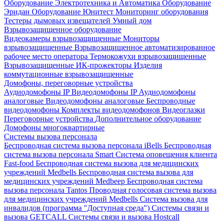
Оборудование Электротехника и Автоматика
Оборудование
Эридан
Оборудование Юнитест
Мониторинг оборудования
Тестеры дымовых извещателей
Умный дом
Взрывозащищенное оборудование
Видеокамеры взрывозащищенные
Мониторы
взрывозащищенные
Взрывозащищенное автоматизированное
рабочее место оператора
Термокожухи взрывозащищенные
Взрывозащищенные ИК-прожекторы
Изделия
коммутационные взрывозащищенные
Домофоны, переговорные устройства
Аудиодомофоны IP
Видеодомофоны IP
Аудиодомофоны
аналоговые
Видеодомофоны аналоговые
Беспроводные
видеодомофоны
Комплекты видеодомофонов
Видеоглазки
Переговорные устройства
Дополнительное оборудование
Домофоны многоквартирные
Системы вызова персонала
Беспроводная система вызова персонала iBells
Беспроводная
система вызова персонала Smart
Система оповещения клиента
Fast-food
Беспроводная система вызова для медицинских
учреждений Medbells
Беспроводная система вызова для
медицинских учреждений Medbeep
Беспроводная система
вызова персонала Tantos
Проводная голосовая система вызова
для медицинских учреждений Medbells
Система вызова для
инвалидов (программа "Доступная среда")
Системы связи и
вызова GETCALL
Системы связи и вызова Hostcall