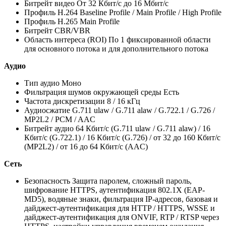
Битрейт видео От 32 Кбит/с до 16 Мбит/с
Профиль H.264 Baseline Profile / Main Profile / High Profile
Профиль H.265 Main Profile
Битрейт CBR/VBR
Область интереса (ROI) По 1 фиксированной области
для основного потока и для дополнительного потока
Аудио
Тип аудио Моно
Фильтрация шумов окружающей среды Есть
Частота дискретизации 8 / 16 кГц
Аудиосжатие G.711 ulaw / G.711 alaw / G.722.1 / G.726 /
MP2L2 / PCM / AAC
Битрейт аудио 64 Кбит/с (G.711 ulaw / G.711 alaw) / 16
Кбит/с (G.722.1) / 16 Кбит/с (G.726) / от 32 до 160 Кбит/с
(MP2L2) / от 16 до 64 Кбит/с (AAC)
Сеть
Безопасность Защита паролем, сложный пароль,
шифрование HTTPS, аутентификация 802.1X (EAP-
MD5), водяные знаки, фильтрация IP-адресов, базовая и
дайджест-аутентификация для HTTP / HTTPS, WSSE и
дайджест-аутентификация для ONVIF, RTP / RTSP через