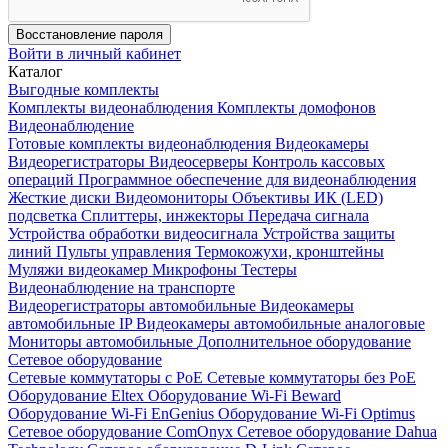
Восстановление пароля
Войти в личный кабинет
Каталог
Выгодные комплекты
Комплекты видеонаблюдения
Комплекты домофонов
Видеонаблюдение
Готовые комплекты видеонаблюдения
Видеокамеры
Видеорегистраторы
Видеосерверы
Контроль кассовых
операций
Программное обеспечение для видеонаблюдения
Жесткие диски
Видеомониторы
Объективы
ИК (LED)
подсветка
Сплиттеры, инжекторы
Передача сигнала
Устройства обработки видеосигнала
Устройства защиты
линий
Пульты управления
Термокожухи, кронштейны
Муляжи видеокамер
Микрофоны
Тестеры
Видеонаблюдение на транспорте
Видеорегистраторы автомобильные
Видеокамеры
автомобильные IP
Видеокамеры автомобильные аналоговые
Мониторы автомобильные
Дополнительное оборудование
Сетевое оборудование
Сетевые коммутаторы с РоЕ
Сетевые коммутаторы без РоЕ
Оборудование Eltex
Оборудование Wi-Fi Beward
Оборудование Wi-Fi EnGenius
Оборудование Wi-Fi Optimus
Сетевое оборудование ComOnyx
Сетевое оборудование Dahua