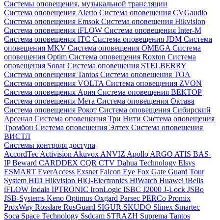
Системы оповещения, музыкальной трансляции
Система оповещения Alerto
Система оповещения CVGaudio
Система оповещения Emsok
Система оповещения Hikvision
Система оповещения iFLOW
Система оповещения Inter-M
Система оповещения ITC
Система оповещения JDM
Система
оповещения MKV
Система оповещения OMEGA
Система
оповещения Optim
Система оповещения Roxton
Система
оповещения Sonar
Система оповещения STELBERRY
Система оповещения Tantos
Система оповещения TOA
Система оповещения VOLTA
Система оповещения ZVON
Система оповещения Ария
Система оповещения ВЕКТОР
Система оповещения Мета
Система оповещения Октава
Система оповещения Рокот
Система оповещения Сибирский
Арсенал
Система оповещения Три Нити
Система оповещения
Тромбон
Система оповещения Элтех
Система оповещения
ВИСТЛ
Системы контроля доступа
AccordTec
Activision
Akuvox
ANVIZ
Apollo
ARGO
ATIS
BAS-
IP
Beward
CARDDEX
CQR
CTV
Dahua Technology
Elsys
ESMART
EverAccess
Exsnet
Falcon Eye
Fox
Gate
Guard Tour
System
HID
Hikvision
HiQ-Electronics
HiWatch
Huawei
iBells
iFLOW
Indala
IPTRONIC
IronLogic
ISBC
J2000
J-Lock
JSBo
JSB-Systems
Keno
Optimus
Oxgard
Parsec
PERCo
Promix
ProxWay
Rosslare
RusGuard
SIGUR
SKUDO
Slinex
Smartec
Soca
Space Technology
Ssdcam
STRAZH
Suprema
Tantos