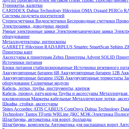
других производителей
Метаком
Олевс
Прокс
Прософт-Биоме
Турникеты, калитки
CARDDEX
Dahua Technology
Hikvision
ОМА
Oxgard
PERCo
R
Системы подсчета посетителей
Стереосчетчики
Видеосчетчики
Беспроводные счетчики
Прово
Электрозамки, доводчики дверей
Умные электронные замки
Электромеханические замки
Электр
оборудование
Металлодетекторы, интроскопы
GARRETT
Hikvision
RADARPLUS
Smartec
SmartScan
Sphinx
Z
Принтеры карт
Аксессуары к принтерам Zebra
Принтеры Advent SOLID
Принт
Источники питания
Блоки питания стабилизированные
Источники резервного пит
Аккумуляторные батареи 6В
Аккумуляторные батареи 12В
Акк
Аккумуляторные батареи 192В
Аккумуляторные термостаты
За
оборудование
Солнечные модули
Кабель, лотки, трубы, инструменты, крепеж
Кабель, провод, патч-корды
Трубы и аксессуары
Металлорукав
изоляционная
Маркеры кабельные
Металлические лотки, аксе
Шкафы, стойки, аксессуары
5bites
Accordtec
ATIS
CABEUS
ComOnyx
Dahua Technology
Dat
Technology
Tantos
TFortis
WRLine
ДКС
МЭК-Электрика
Полис
Шлагбаумы, автоматика для ворот, болларды
Шлагбаумы, комплекты
Автоматика для распашных ворот
Авто