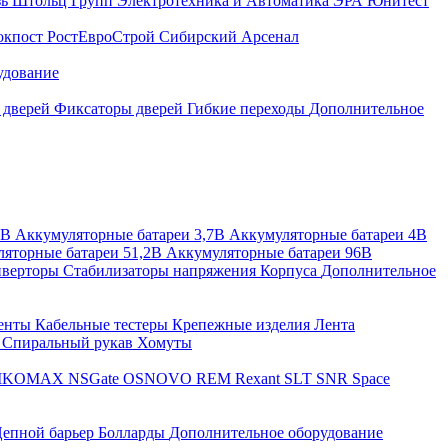
зь
Штольц Групп
Электротехника и Автоматика
ЭРА
Юнитест
окпост
РостЕвроСтрой
Сибирский Арсенал
удование
 дверей
Фиксаторы дверей
Гибкие переходы
Дополнительное
2В
Аккумуляторные батареи 3,7В
Аккумуляторные батареи 4В
яторные батареи 51,2В
Аккумуляторные батареи 96В
верторы
Стабилизаторы напряжения
Корпуса
Дополнительное
енты
Кабельные тестеры
Крепежные изделия
Лента
ы
Спиральный рукав
Хомуты
IKOMAX
NSGate
OSNOVO
REM
Rexant
SLT
SNR
Space
епной барьер
Болларды
Дополнительное оборудование