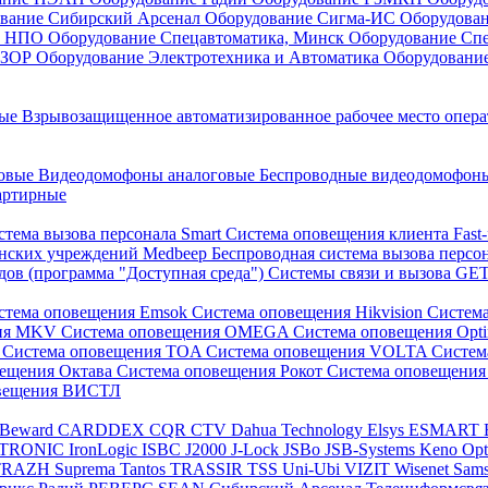
вание Сибирский Арсенал
Оборудование Сигма-ИС
Оборудова
он НПО
Оборудование Спецавтоматика, Минск
Оборудование Сп
ЕЗОР
Оборудование Электротехника и Автоматика
Оборудовани
ные
Взрывозащищенное автоматизированное рабочее место опер
говые
Видеодомофоны аналоговые
Беспроводные видеодомофо
артирные
стема вызова персонала Smart
Система оповещения клиента Fast
инских учреждений Medbeep
Беспроводная система вызова персо
дов (программа "Доступная среда")
Системы связи и вызова G
стема оповещения Emsok
Система оповещения Hikvision
Систем
ния MKV
Система оповещения OMEGA
Система оповещения Opt
s
Система оповещения TOA
Система оповещения VOLTA
Систе
вещения Октава
Система оповещения Рокот
Система оповещения
овещения ВИСТЛ
Beward
CARDDEX
CQR
CTV
Dahua Technology
Elsys
ESMART
PTRONIC
IronLogic
ISBC
J2000
J-Lock
JSBo
JSB-Systems
Keno
Op
TRAZH
Suprema
Tantos
TRASSIR
TSS
Uni-Ubi
VIZIT
Wisenet Sam