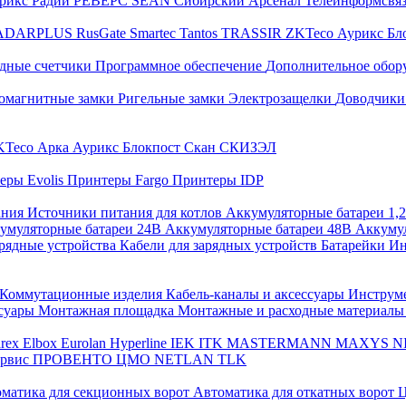
трикс
Радий
РЕВЕРС
SEAN
Сибирский Арсенал
Телеинформсвя
ADARPLUS
RusGate
Smartec
Tantos
TRASSIR
ZKTeco
Аурикс
Бл
дные счетчики
Программное обеспечение
Дополнительное обор
омагнитные замки
Ригельные замки
Электрозащелки
Доводчики
KTeco
Арка
Аурикс
Блокпост
Скан
СКИЗЭЛ
еры Evolis
Принтеры Fargo
Принтеры IDP
ания
Источники питания для котлов
Аккумуляторные батареи 1,
умуляторные батареи 24В
Аккумуляторные батареи 48В
Аккумул
рядные устройства
Кабели для зарядных устройств
Батарейки
Ин
Коммутационные изделия
Кабель-каналы и аксессуары
Инструм
ссуары
Монтажная площадка
Монтажные и расходные материал
arex
Elbox
Eurolan
Hyperline
IEK
ITK
MASTERMANN
MAXYS
N
ервис
ПРОВЕНТО
ЦМО
NETLAN
TLK
матика для секционных ворот
Автоматика для откатных ворот
Ц