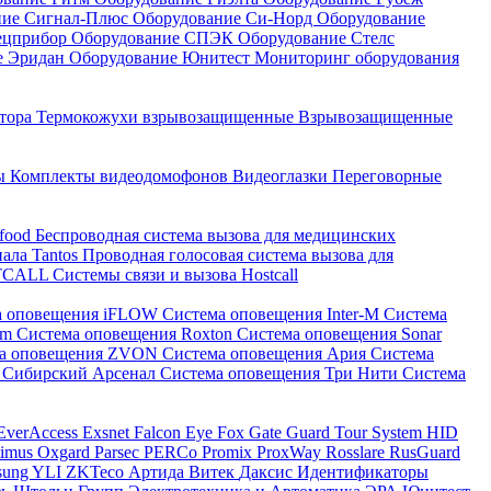
ние Сигнал-Плюс
Оборудование Си-Норд
Оборудование
ецприбор
Оборудование СПЭК
Оборудование Стелс
е Эридан
Оборудование Юнитест
Мониторинг оборудования
атора
Термокожухи взрывозащищенные
Взрывозащищенные
ны
Комплекты видеодомофонов
Видеоглазки
Переговорные
-food
Беспроводная система вызова для медицинских
нала Tantos
Проводная голосовая система вызова для
ETCALL
Системы связи и вызова Hostcall
а оповещения iFLOW
Система оповещения Inter-M
Система
im
Система оповещения Roxton
Система оповещения Sonar
ма оповещения ZVON
Система оповещения Ария
Система
 Сибирский Арсенал
Система оповещения Три Нити
Система
EverAccess
Exsnet
Falcon Eye
Fox
Gate
Guard Tour System
HID
timus
Oxgard
Parsec
PERCo
Promix
ProxWay
Rosslare
RusGuard
sung
YLI
ZKTeco
Артида
Витек
Даксис
Идентификаторы