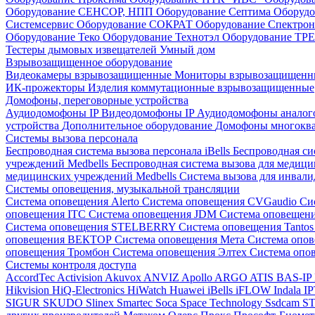
Оборудование СЕНСОР, НПП
Оборудование Септима
Оборудо
Системсервис
Оборудование СОКРАТ
Оборудование Спектр
Оборудование Теко
Оборудование Технотэл
Оборудование ТР
Тестеры дымовых извещателей
Умный дом
Взрывозащищенное оборудование
Видеокамеры взрывозащищенные
Мониторы взрывозащищен
ИК-прожекторы
Изделия коммутационные взрывозащищенные
Домофоны, переговорные устройства
Аудиодомофоны IP
Видеодомофоны IP
Аудиодомофоны анало
устройства
Дополнительное оборудование
Домофоны многокв
Системы вызова персонала
Беспроводная система вызова персонала iBells
Беспроводная си
учреждений Medbells
Беспроводная система вызова для медиц
медицинских учреждений Medbells
Система вызова для инвали
Системы оповещения, музыкальной трансляции
Система оповещения Alerto
Система оповещения CVGaudio
Си
оповещения ITC
Система оповещения JDM
Система оповеще
Система оповещения STELBERRY
Система оповещения Tanto
оповещения ВЕКТОР
Система оповещения Мета
Система опо
оповещения Тромбон
Система оповещения Элтех
Система оп
Системы контроля доступа
AccordTec
Activision
Akuvox
ANVIZ
Apollo
ARGO
ATIS
BAS-IP
Hikvision
HiQ-Electronics
HiWatch
Huawei
iBells
iFLOW
Indala
I
SIGUR
SKUDO
Slinex
Smartec
Soca
Space Technology
Ssdcam
S