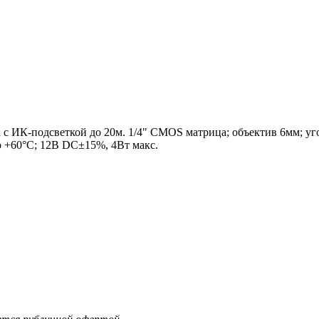
с ИК-подсветкой до 20м. 1/4" CMOS матрица; объектив 6мм; уго
 +60°С; 12В DC±15%, 4Вт макс.