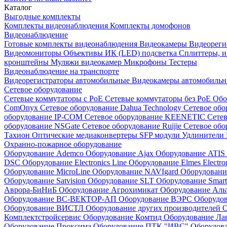
Каталог
Выгодные комплекты
Комплекты видеонаблюдения
Комплекты домофонов
Видеонаблюдение
Готовые комплекты видеонаблюдения
Видеокамеры
Видеореги
Видеомониторы
Объективы
ИК (LED) подсветка
Сплиттеры, 
кронштейны
Муляжи видеокамер
Микрофоны
Тестеры
Видеонаблюдение на транспорте
Видеорегистраторы автомобильные
Видеокамеры автомобильн
Сетевое оборудование
Сетевые коммутаторы с РоЕ
Сетевые коммутаторы без РоЕ
Обо
ComOnyx
Сетевое оборудование Dahua Technology
Сетевое обо
оборудование IP-COM
Сетевое оборудование KEENETIC
Сетев
оборудование NSGate
Сетевое оборудование Ruijie
Сетевое обо
Тахион
Оптические медиаконвертеры
SFP модули
Удлинители 
Охранно-пожарное оборудование
Оборудование Ademco
Оборудование Ajax
Оборудование ATIS
DSC
Оборудование Electronics Line
Оборудование Elmes Electro
Оборудование MicroLine
Оборудование NAVIgard
Оборудовани
Оборудование Satvision
Оборудование SLT
Оборудование Smar
Аврора-БиНиБ
Оборудование Агрохимикат
Оборудование Аль
Оборудование ВС-ВЕКТОР-АП
Оборудование ВЭРС
Оборудо
Оборудование ВИСТЛ
Оборудование других производителей
О
Комплектстройсервис
Оборудование Комтид
Оборудование Ла
Оборудование Проксима
Оборудование ПТК "ИВС"
Оборудо