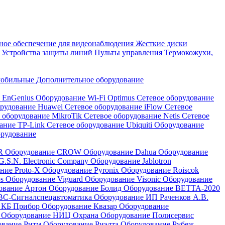
ое обеспечение для видеонаблюдения
Жесткие диски
а
Устройства защиты линий
Пульты управления
Термокожухи,
мобильные
Дополнительное оборудование
i EnGenius
Оборудование Wi-Fi Optimus
Сетевое оборудование
орудование Huawei
Сетевое оборудование iFlow
Сетевое
 оборудование MikroTik
Сетевое оборудование Netis
Сетевое
вание TP-Link
Сетевое оборудование Ubiquiti
Оборудование
орудование
QR
Оборудование CROW
Оборудование Dahua
Оборудование
.S.N. Electronic Company
Оборудование Jablotron
ние Proto-X
Оборудование Pyronix
Оборудование Roiscok
os
Оборудование Viguard
Оборудование Visonic
Оборудование
ование Артон
Оборудование Болид
Оборудование ВЕТТА-2020
ВС-Сигналспецавтоматика
Оборудование ИП Раченков А.В.
 КБ Прибор
Оборудование Квазар
Оборудование
ь
Оборудование НИЦ Охрана
Оборудование Полисервис
ование Ритм
Оборудование Риэлта
Оборудование Рубеж