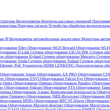
страторы
Видеосерверы
Контроль кассовых операций
Программн
инжекторы
Передача сигнала
Устройства обработки видеосигнал
ые IP
Видеокамеры автомобильные аналоговые
Мониторы авто
рудование Eltex
Оборудование Wi-Fi Beward
Оборудование Wi-F
рудование D-Link
Сетевое оборудование GIGALINK
Сетевое об
ое оборудование Kyland
Сетевое оборудование Mercusys
Сетевое
рудование Tenda
Сетевое оборудование Todaair
Сетевое оборудо
Ethernet, PoE
Удлинители HDMI LENKENG
Дополнительное об
Оборудование Aupax
Оборудование AX PRO
Оборудование C
nic
Оборудование ESVI
Оборудование Falcon Eye
Оборудование G
е Optex
Оборудование Optimus
Оборудование Paradox
Оборудова
tec
Оборудование Ssdcam
Оборудование STA
Оборудование Tant
тоника
Оборудование Альянс Комплексная безопасность
Оборуд
вание Гириконд
Оборудование ДИП-Интеллект
Оборудование И
борудование ИПРо
Оборудование ИРСЭТ-Центр
Оборудование
вина
Оборудование Магнито-Контакт
Оборудование Магистрал
вание ПЭАП
Оборудование Радий
Оборудование РЗМКП
Оборуд