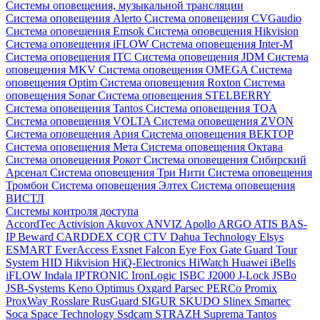
Системы оповещения, музыкальной трансляции
Система оповещения Alerto
Система оповещения CVGaudio
Система оповещения Emsok
Система оповещения Hikvision
Система оповещения iFLOW
Система оповещения Inter-M
Система оповещения ITC
Система оповещения JDM
Система
оповещения MKV
Система оповещения OMEGA
Система
оповещения Optim
Система оповещения Roxton
Система
оповещения Sonar
Система оповещения STELBERRY
Система оповещения Tantos
Система оповещения TOA
Система оповещения VOLTA
Система оповещения ZVON
Система оповещения Ария
Система оповещения ВЕКТОР
Система оповещения Мета
Система оповещения Октава
Система оповещения Рокот
Система оповещения Сибирский
Арсенал
Система оповещения Три Нити
Система оповещения
Тромбон
Система оповещения Элтех
Система оповещения
ВИСТЛ
Системы контроля доступа
AccordTec
Activision
Akuvox
ANVIZ
Apollo
ARGO
ATIS
BAS-
IP
Beward
CARDDEX
CQR
CTV
Dahua Technology
Elsys
ESMART
EverAccess
Exsnet
Falcon Eye
Fox
Gate
Guard Tour
System
HID
Hikvision
HiQ-Electronics
HiWatch
Huawei
iBells
iFLOW
Indala
IPTRONIC
IronLogic
ISBC
J2000
J-Lock
JSBo
JSB-Systems
Keno
Optimus
Oxgard
Parsec
PERCo
Promix
ProxWay
Rosslare
RusGuard
SIGUR
SKUDO
Slinex
Smartec
Soca
Space Technology
Ssdcam
STRAZH
Suprema
Tantos