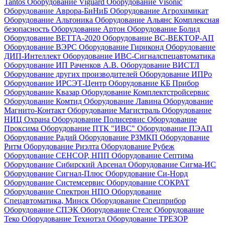
Tantos
Оборудование Viguard
Оборудование Visonic
Оборудование Аврора-БиНиБ
Оборудование Агрохимикат
Оборудование Альтоника
Оборудование Альянс Комплексная
безопасность
Оборудование Артон
Оборудование Болид
Оборудование ВЕТТА-2020
Оборудование ВС-ВЕКТОР-АП
Оборудование ВЭРС
Оборудование Гириконд
Оборудование
ДИП-Интеллект
Оборудование ИВС-Сигналспецавтоматика
Оборудование ИП Раченков А.В.
Оборудование ВИСТЛ
Оборудование других производителей
Оборудование ИПРо
Оборудование ИРСЭТ-Центр
Оборудование КБ Прибор
Оборудование Квазар
Оборудование Комплектстройсервис
Оборудование Комтид
Оборудование Лавина
Оборудование
Магнито-Контакт
Оборудование Магистраль
Оборудование
НИЦ Охрана
Оборудование Полисервис
Оборудование
Проксима
Оборудование ПТК "ИВС"
Оборудование ПЭАП
Оборудование Радий
Оборудование РЗМКП
Оборудование
Ритм
Оборудование Риэлта
Оборудование Рубеж
Оборудование СЕНСОР, НПП
Оборудование Септима
Оборудование Сибирский Арсенал
Оборудование Сигма-ИС
Оборудование Сигнал-Плюс
Оборудование Си-Норд
Оборудование Системсервис
Оборудование СОКРАТ
Оборудование Спектрон НПО
Оборудование
Спецавтоматика, Минск
Оборудование Спецприбор
Оборудование СПЭК
Оборудование Стелс
Оборудование
Теко
Оборудование Технотэл
Оборудование ТРЕЗОР