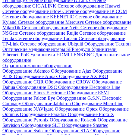
Technology
Сетевое оборудование D-Link
Сетевое
оборудование GIGALINK
Сетевое оборудование Huawei
Сетевое оборудование iFlow
Сетевое оборудование IP-COM
Сетевое оборудование KEENETIC
Сетевое оборудование
Kyland
Сетевое оборудование Mercusys
Сетевое оборудование
MikroTik
Сетевое оборудование Netis
Сетевое оборудование
NSGate
Сетевое оборудование Ruijie
Сетевое оборудование
Tenda
Сетевое оборудование Todaair
Сетевое оборудование
TP-Link
Сетевое оборудование Ubiquiti
Оборудование Тахион
Оптические медиаконвертеры
SFP модули
Удлинители
Ethernet, PoE
Удлинители HDMI LENKENG
Дополнительное
оборудование
Охранно-пожарное оборудование
Оборудование Ademco
Оборудование Ajax
Оборудование
ATIS
Оборудование Aupax
Оборудование AX PRO
Оборудование CQR
Оборудование CROW
Оборудование
Dahua
Оборудование DSC
Оборудование Electronics Line
Оборудование Elmes Electronic
Оборудование ESVI
Оборудование Falcon Eye
Оборудование G.S.N. Electronic
Company
Оборудование Jablotron
Оборудование MicroLine
Оборудование NAVIgard
Оборудование Optex
Оборудование
Optimus
Оборудование Paradox
Оборудование Proto-X
Оборудование Pyronix
Оборудование Roiscok
Оборудование
Satvision
Оборудование SLT
Оборудование Smartec
Оборудование Ssdcam
Оборудование STA
Оборудование