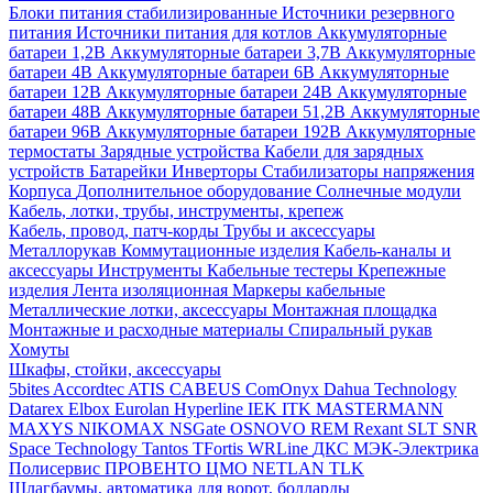
Блоки питания стабилизированные
Источники резервного
питания
Источники питания для котлов
Аккумуляторные
батареи 1,2В
Аккумуляторные батареи 3,7В
Аккумуляторные
батареи 4В
Аккумуляторные батареи 6В
Аккумуляторные
батареи 12В
Аккумуляторные батареи 24В
Аккумуляторные
батареи 48В
Аккумуляторные батареи 51,2В
Аккумуляторные
батареи 96В
Аккумуляторные батареи 192В
Аккумуляторные
термостаты
Зарядные устройства
Кабели для зарядных
устройств
Батарейки
Инверторы
Стабилизаторы напряжения
Корпуса
Дополнительное оборудование
Солнечные модули
Кабель, лотки, трубы, инструменты, крепеж
Кабель, провод, патч-корды
Трубы и аксессуары
Металлорукав
Коммутационные изделия
Кабель-каналы и
аксессуары
Инструменты
Кабельные тестеры
Крепежные
изделия
Лента изоляционная
Маркеры кабельные
Металлические лотки, аксессуары
Монтажная площадка
Монтажные и расходные материалы
Спиральный рукав
Хомуты
Шкафы, стойки, аксессуары
5bites
Accordtec
ATIS
CABEUS
ComOnyx
Dahua Technology
Datarex
Elbox
Eurolan
Hyperline
IEK
ITK
MASTERMANN
MAXYS
NIKOMAX
NSGate
OSNOVO
REM
Rexant
SLT
SNR
Space Technology
Tantos
TFortis
WRLine
ДКС
МЭК-Электрика
Полисервис
ПРОВЕНТО
ЦМО
NETLAN
TLK
Шлагбаумы, автоматика для ворот, болларды