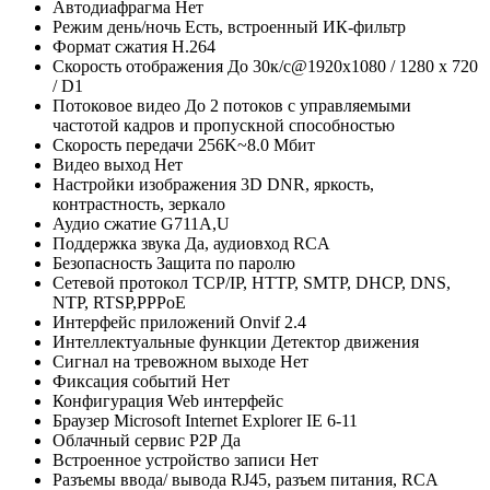
Автодиафрагма Нет
Режим день/ночь Есть, встроенный ИК-фильтр
Формат сжатия H.264
Скорость отображения До 30к/с@1920х1080 / 1280 х 720
/ D1
Потоковое видео До 2 потоков с управляемыми
частотой кадров и пропускной способностью
Скорость передачи 256K~8.0 Мбит
Видео выход Нет
Настройки изображения 3D DNR, яркость,
контрастность, зеркало
Аудио сжатие G711A,U
Поддержка звука Да, аудиовход RCA
Безопасность Защита по паролю
Сетевой протокол TCP/IP, HTTP, SMTP, DHCP, DNS,
NTP, RTSP,PPPoE
Интерфейс приложений Onvif 2.4
Интеллектуальные функции Детектор движения
Сигнал на тревожном выходе Нет
Фиксация событий Нет
Конфигурация Web интерфейс
Браузер Microsoft Internet Explorer IE 6-11
Облачный сервис P2P Да
Встроенное устройство записи Нет
Разъемы ввода/ вывода RJ45, разъем питания, RCA