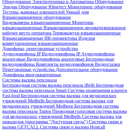
Оборудование Электротехника и Автоматика
Оборудование
Эридан
Оборудование Юнитест
Мониторинг оборудования
Тестеры дымовых извещателей
Умный дом
Взрывозащищенное оборудование
Видеокамеры взрывозащищенные
Мониторы
взрывозащищенные
Взрывозащищенное автоматизированное
рабочее место оператора
Термокожухи взрывозащищенные
Взрывозащищенные ИК-прожекторы
Изделия
коммутационные взрывозащищенные
Домофоны, переговорные устройства
Аудиодомофоны IP
Видеодомофоны IP
Аудиодомофоны
аналоговые
Видеодомофоны аналоговые
Беспроводные
видеодомофоны
Комплекты видеодомофонов
Видеоглазки
Переговорные устройства
Дополнительное оборудование
Домофоны многоквартирные
Системы вызова персонала
Беспроводная система вызова персонала iBells
Беспроводная
система вызова персонала Smart
Система оповещения клиента
Fast-food
Беспроводная система вызова для медицинских
учреждений Medbells
Беспроводная система вызова для
медицинских учреждений Medbeep
Беспроводная система
вызова персонала Tantos
Проводная голосовая система вызова
для медицинских учреждений Medbells
Система вызова для
инвалидов (программа "Доступная среда")
Системы связи и
вызова GETCALL
Системы связи и вызова Hostcall