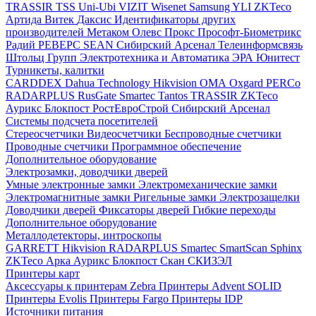
TRASSIR
TSS
Uni-Ubi
VIZIT
Wisenet Samsung
YLI
ZKTeco
Артида
Витек
Даксис
Идентификаторы других
производителей
Метаком
Олевс
Прокс
Прософт-Биометрикс
Радий
РЕВЕРС
SEAN
Сибирский Арсенал
Телеинформсвязь
Штольц Групп
Электротехника и Автоматика
ЭРА
Юнитест
Турникеты, калитки
CARDDEX
Dahua Technology
Hikvision
ОМА
Oxgard
PERCo
RADARPLUS
RusGate
Smartec
Tantos
TRASSIR
ZKTeco
Аурикс
Блокпост
РостЕвроСтрой
Сибирский Арсенал
Системы подсчета посетителей
Стереосчетчики
Видеосчетчики
Беспроводные счетчики
Проводные счетчики
Программное обеспечение
Дополнительное оборудование
Электрозамки, доводчики дверей
Умные электронные замки
Электромеханические замки
Электромагнитные замки
Ригельные замки
Электрозащелки
Доводчики дверей
Фиксаторы дверей
Гибкие переходы
Дополнительное оборудование
Металлодетекторы, интроскопы
GARRETT
Hikvision
RADARPLUS
Smartec
SmartScan
Sphinx
ZKTeco
Арка
Аурикс
Блокпост
Скан
СКИЗЭЛ
Принтеры карт
Аксессуары к принтерам Zebra
Принтеры Advent SOLID
Принтеры Evolis
Принтеры Fargo
Принтеры IDP
Источники питания