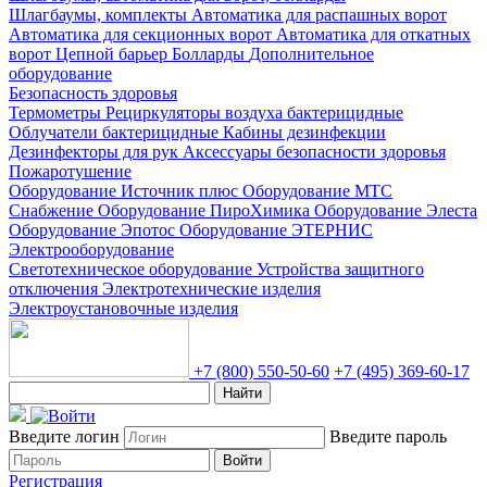
Шлагбаумы, комплекты
Автоматика для распашных ворот
Автоматика для секционных ворот
Автоматика для откатных
ворот
Цепной барьер
Болларды
Дополнительное
оборудование
Безопасность здоровья
Термометры
Рециркуляторы воздуха бактерицидные
Облучатели бактерицидные
Кабины дезинфекции
Дезинфекторы для рук
Аксессуары безопасности здоровья
Пожаротушение
Оборудование Источник плюс
Оборудование МТС
Снабжение
Оборудование ПироХимика
Оборудование Элеста
Оборудование Эпотос
Оборудование ЭТЕРНИС
Электрооборудование
Светотехническое оборудование
Устройства защитного
отключения
Электротехнические изделия
Электроустановочные изделия
+7 (800) 550-50-60
+7 (495) 369-60-17
Найти
Введите логин
Введите пароль
Войти
Регистрация