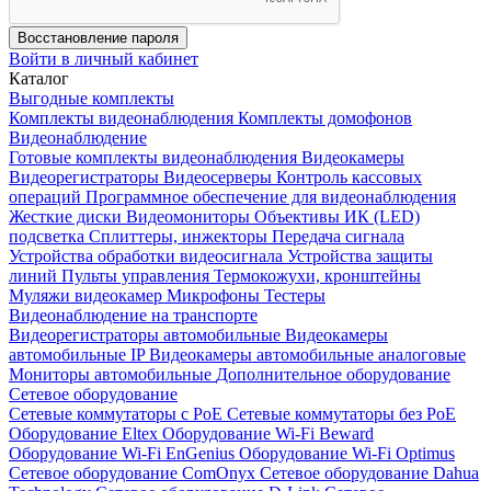
Восстановление пароля
Войти в личный кабинет
Каталог
Выгодные комплекты
Комплекты видеонаблюдения
Комплекты домофонов
Видеонаблюдение
Готовые комплекты видеонаблюдения
Видеокамеры
Видеорегистраторы
Видеосерверы
Контроль кассовых
операций
Программное обеспечение для видеонаблюдения
Жесткие диски
Видеомониторы
Объективы
ИК (LED)
подсветка
Сплиттеры, инжекторы
Передача сигнала
Устройства обработки видеосигнала
Устройства защиты
линий
Пульты управления
Термокожухи, кронштейны
Муляжи видеокамер
Микрофоны
Тестеры
Видеонаблюдение на транспорте
Видеорегистраторы автомобильные
Видеокамеры
автомобильные IP
Видеокамеры автомобильные аналоговые
Мониторы автомобильные
Дополнительное оборудование
Сетевое оборудование
Сетевые коммутаторы с РоЕ
Сетевые коммутаторы без РоЕ
Оборудование Eltex
Оборудование Wi-Fi Beward
Оборудование Wi-Fi EnGenius
Оборудование Wi-Fi Optimus
Сетевое оборудование ComOnyx
Сетевое оборудование Dahua