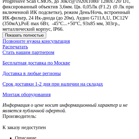
Progressive Scan CMOS, до 30к/с@1920х1080/ 1280x720/ D1,
фиксированный объектив 3,6мм. Цв. 0,05Лк (F1.2) (0 Лк при
включенной ИК подсветке), режим День/Ночь, встроенный
ИК-фильтр, 24 Ик-диода (до 20м), Аудио G711A,U, DC12V
(350мА),PoE max 6Вт, -45°С...+50°С, 93х85 мм, 303гр.,
металлический корпус, IP66.
Показать полностью
Позвоните нужна консультация
Распечатать
Стать нашим партнером
Бесплатная доставка по Москве
Доставка в любые регионы
Срок доставки 1-2 дня при наличии на складах
Монтаж оборудования
Информация о цене носит информационный характер и не
является публичной офертой.
Производитель:
К заказу недоступен
Описание