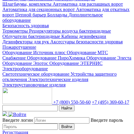
Шлагбаумы, комплекты
Автоматика для распашных ворот
Автоматика для секционных ворот
Автоматика для откатных
ворот
Цепной барьер
Болларды
Дополнительное
оборудование
Безопасность здоровья
Термометры
Рециркуляторы воздуха бактерицидные
Облучатели бактерицидные
Кабины дезинфекции
Дезинфекторы для рук
Аксессуары безопасности здоровья
Пожаротушение
Оборудование Источник плюс
Оборудование МТС
Снабжение
Оборудование ПироХимика
Оборудование Элеста
Оборудование Эпотос
Оборудование ЭТЕРНИС
Электрооборудование
Светотехническое оборудование
Устройства защитного
отключения
Электротехнические изделия
Электроустановочные изделия
+7 (800) 550-50-60
+7 (495) 369-60-17
Найти
Введите логин
Введите пароль
Войти
Регистрация