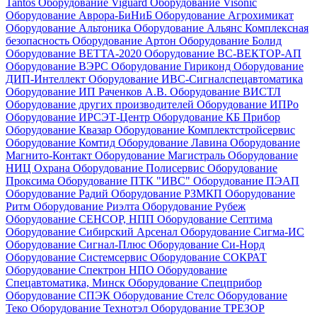
Tantos
Оборудование Viguard
Оборудование Visonic
Оборудование Аврора-БиНиБ
Оборудование Агрохимикат
Оборудование Альтоника
Оборудование Альянс Комплексная
безопасность
Оборудование Артон
Оборудование Болид
Оборудование ВЕТТА-2020
Оборудование ВС-ВЕКТОР-АП
Оборудование ВЭРС
Оборудование Гириконд
Оборудование
ДИП-Интеллект
Оборудование ИВС-Сигналспецавтоматика
Оборудование ИП Раченков А.В.
Оборудование ВИСТЛ
Оборудование других производителей
Оборудование ИПРо
Оборудование ИРСЭТ-Центр
Оборудование КБ Прибор
Оборудование Квазар
Оборудование Комплектстройсервис
Оборудование Комтид
Оборудование Лавина
Оборудование
Магнито-Контакт
Оборудование Магистраль
Оборудование
НИЦ Охрана
Оборудование Полисервис
Оборудование
Проксима
Оборудование ПТК "ИВС"
Оборудование ПЭАП
Оборудование Радий
Оборудование РЗМКП
Оборудование
Ритм
Оборудование Риэлта
Оборудование Рубеж
Оборудование СЕНСОР, НПП
Оборудование Септима
Оборудование Сибирский Арсенал
Оборудование Сигма-ИС
Оборудование Сигнал-Плюс
Оборудование Си-Норд
Оборудование Системсервис
Оборудование СОКРАТ
Оборудование Спектрон НПО
Оборудование
Спецавтоматика, Минск
Оборудование Спецприбор
Оборудование СПЭК
Оборудование Стелс
Оборудование
Теко
Оборудование Технотэл
Оборудование ТРЕЗОР