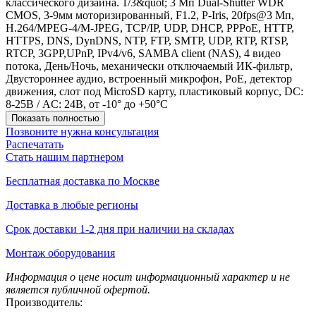
классического дизайна. 1/3&quot; 3 Мп Dual-Shutter WDR
CMOS, 3-9мм моторизированный, F1.2, P-Iris, 20fps@3 Мп,
H.264/MPEG-4/M-JPEG, TCP/IP, UDP, DHCP, PPPoE, HTTP,
HTTPS, DNS, DynDNS, NTP, FTP, SMTP, UDP, RTP, RTSP,
RTCP, 3GPP,UPnP, IPv4/v6, SAMBA client (NAS), 4 видео
потока, День/Ночь, механически отключаемый ИК-фильтр,
Двустороннее аудио, встроенный микрофон, PoE, детектор
движения, слот под MicroSD карту, пластиковый корпус, DC:
8-25В / AC: 24В, от -10° до +50°С
Показать полностью
Позвоните нужна консультация
Распечатать
Стать нашим партнером
Бесплатная доставка по Москве
Доставка в любые регионы
Срок доставки 1-2 дня при наличии на складах
Монтаж оборудования
Информация о цене носит информационный характер и не
является публичной офертой.
Производитель: