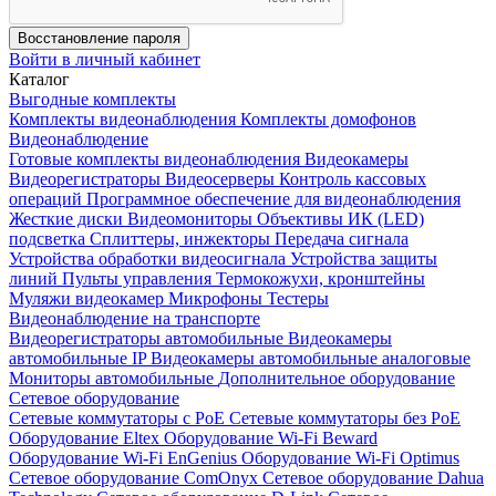
Восстановление пароля
Войти в личный кабинет
Каталог
Выгодные комплекты
Комплекты видеонаблюдения
Комплекты домофонов
Видеонаблюдение
Готовые комплекты видеонаблюдения
Видеокамеры
Видеорегистраторы
Видеосерверы
Контроль кассовых
операций
Программное обеспечение для видеонаблюдения
Жесткие диски
Видеомониторы
Объективы
ИК (LED)
подсветка
Сплиттеры, инжекторы
Передача сигнала
Устройства обработки видеосигнала
Устройства защиты
линий
Пульты управления
Термокожухи, кронштейны
Муляжи видеокамер
Микрофоны
Тестеры
Видеонаблюдение на транспорте
Видеорегистраторы автомобильные
Видеокамеры
автомобильные IP
Видеокамеры автомобильные аналоговые
Мониторы автомобильные
Дополнительное оборудование
Сетевое оборудование
Сетевые коммутаторы с РоЕ
Сетевые коммутаторы без РоЕ
Оборудование Eltex
Оборудование Wi-Fi Beward
Оборудование Wi-Fi EnGenius
Оборудование Wi-Fi Optimus
Сетевое оборудование ComOnyx
Сетевое оборудование Dahua