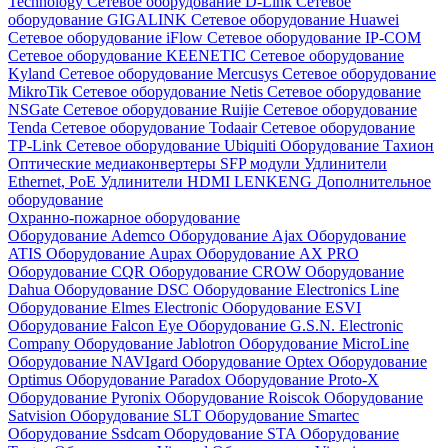
Technology
Сетевое оборудование D-Link
Сетевое
оборудование GIGALINK
Сетевое оборудование Huawei
Сетевое оборудование iFlow
Сетевое оборудование IP-COM
Сетевое оборудование KEENETIC
Сетевое оборудование
Kyland
Сетевое оборудование Mercusys
Сетевое оборудование
MikroTik
Сетевое оборудование Netis
Сетевое оборудование
NSGate
Сетевое оборудование Ruijie
Сетевое оборудование
Tenda
Сетевое оборудование Todaair
Сетевое оборудование
TP-Link
Сетевое оборудование Ubiquiti
Оборудование Тахион
Оптические медиаконвертеры
SFP модули
Удлинители
Ethernet, PoE
Удлинители HDMI LENKENG
Дополнительное
оборудование
Охранно-пожарное оборудование
Оборудование Ademco
Оборудование Ajax
Оборудование
ATIS
Оборудование Aupax
Оборудование AX PRO
Оборудование CQR
Оборудование CROW
Оборудование
Dahua
Оборудование DSC
Оборудование Electronics Line
Оборудование Elmes Electronic
Оборудование ESVI
Оборудование Falcon Eye
Оборудование G.S.N. Electronic
Company
Оборудование Jablotron
Оборудование MicroLine
Оборудование NAVIgard
Оборудование Optex
Оборудование
Optimus
Оборудование Paradox
Оборудование Proto-X
Оборудование Pyronix
Оборудование Roiscok
Оборудование
Satvision
Оборудование SLT
Оборудование Smartec
Оборудование Ssdcam
Оборудование STA
Оборудование