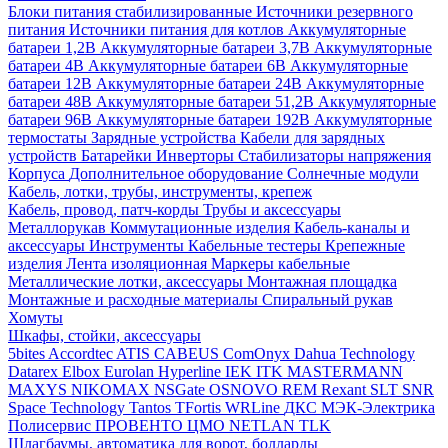
Блоки питания стабилизированные
Источники резервного
питания
Источники питания для котлов
Аккумуляторные
батареи 1,2В
Аккумуляторные батареи 3,7В
Аккумуляторные
батареи 4В
Аккумуляторные батареи 6В
Аккумуляторные
батареи 12В
Аккумуляторные батареи 24В
Аккумуляторные
батареи 48В
Аккумуляторные батареи 51,2В
Аккумуляторные
батареи 96В
Аккумуляторные батареи 192В
Аккумуляторные
термостаты
Зарядные устройства
Кабели для зарядных
устройств
Батарейки
Инверторы
Стабилизаторы напряжения
Корпуса
Дополнительное оборудование
Солнечные модули
Кабель, лотки, трубы, инструменты, крепеж
Кабель, провод, патч-корды
Трубы и аксессуары
Металлорукав
Коммутационные изделия
Кабель-каналы и
аксессуары
Инструменты
Кабельные тестеры
Крепежные
изделия
Лента изоляционная
Маркеры кабельные
Металлические лотки, аксессуары
Монтажная площадка
Монтажные и расходные материалы
Спиральный рукав
Хомуты
Шкафы, стойки, аксессуары
5bites
Accordtec
ATIS
CABEUS
ComOnyx
Dahua Technology
Datarex
Elbox
Eurolan
Hyperline
IEK
ITK
MASTERMANN
MAXYS
NIKOMAX
NSGate
OSNOVO
REM
Rexant
SLT
SNR
Space Technology
Tantos
TFortis
WRLine
ДКС
МЭК-Электрика
Полисервис
ПРОВЕНТО
ЦМО
NETLAN
TLK
Шлагбаумы, автоматика для ворот, болларды