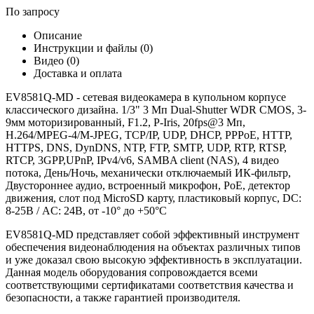
По запросу
Описание
Инструкции и файлы (0)
Видео (0)
Доставка и оплата
EV8581Q-MD - сетевая видеокамера в купольном корпусе
классического дизайна. 1/3" 3 Мп Dual-Shutter WDR CMOS, 3-
9мм моторизированный, F1.2, P-Iris, 20fps@3 Мп,
H.264/MPEG-4/M-JPEG, TCP/IP, UDP, DHCP, PPPoE, HTTP,
HTTPS, DNS, DynDNS, NTP, FTP, SMTP, UDP, RTP, RTSP,
RTCP, 3GPP,UPnP, IPv4/v6, SAMBA client (NAS), 4 видео
потока, День/Ночь, механически отключаемый ИК-фильтр,
Двустороннее аудио, встроенный микрофон, PoE, детектор
движения, слот под MicroSD карту, пластиковый корпус, DC:
8-25В / AC: 24В, от -10° до +50°С
EV8581Q-MD представляет собой эффективный инструмент
обеспечения видеонаблюдения на объектах различных типов
и уже доказал свою высокую эффективность в эксплуатации.
Данная модель оборудования сопровождается всеми
соответствующими сертификатами соответствия качества и
безопасности, а также гарантией производителя.