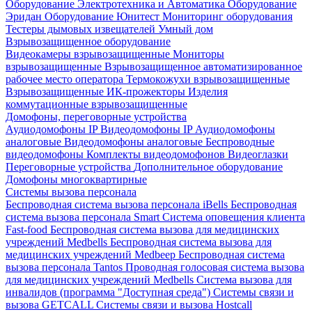
Оборудование Электротехника и Автоматика
Оборудование
Эридан
Оборудование Юнитест
Мониторинг оборудования
Тестеры дымовых извещателей
Умный дом
Взрывозащищенное оборудование
Видеокамеры взрывозащищенные
Мониторы
взрывозащищенные
Взрывозащищенное автоматизированное
рабочее место оператора
Термокожухи взрывозащищенные
Взрывозащищенные ИК-прожекторы
Изделия
коммутационные взрывозащищенные
Домофоны, переговорные устройства
Аудиодомофоны IP
Видеодомофоны IP
Аудиодомофоны
аналоговые
Видеодомофоны аналоговые
Беспроводные
видеодомофоны
Комплекты видеодомофонов
Видеоглазки
Переговорные устройства
Дополнительное оборудование
Домофоны многоквартирные
Системы вызова персонала
Беспроводная система вызова персонала iBells
Беспроводная
система вызова персонала Smart
Система оповещения клиента
Fast-food
Беспроводная система вызова для медицинских
учреждений Medbells
Беспроводная система вызова для
медицинских учреждений Medbeep
Беспроводная система
вызова персонала Tantos
Проводная голосовая система вызова
для медицинских учреждений Medbells
Система вызова для
инвалидов (программа "Доступная среда")
Системы связи и
вызова GETCALL
Системы связи и вызова Hostcall