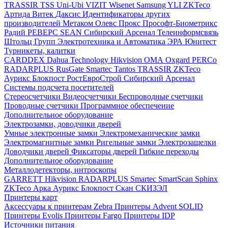
TRASSIR
TSS
Uni-Ubi
VIZIT
Wisenet Samsung
YLI
ZKTeco
Артида
Витек
Даксис
Идентификаторы других
производителей
Метаком
Олевс
Прокс
Прософт-Биометрикс
Радий
РЕВЕРС
SEAN
Сибирский Арсенал
Телеинформсвязь
Штольц Групп
Электротехника и Автоматика
ЭРА
Юнитест
Турникеты, калитки
CARDDEX
Dahua Technology
Hikvision
ОМА
Oxgard
PERCo
RADARPLUS
RusGate
Smartec
Tantos
TRASSIR
ZKTeco
Аурикс
Блокпост
РостЕвроСтрой
Сибирский Арсенал
Системы подсчета посетителей
Стереосчетчики
Видеосчетчики
Беспроводные счетчики
Проводные счетчики
Программное обеспечение
Дополнительное оборудование
Электрозамки, доводчики дверей
Умные электронные замки
Электромеханические замки
Электромагнитные замки
Ригельные замки
Электрозащелки
Доводчики дверей
Фиксаторы дверей
Гибкие переходы
Дополнительное оборудование
Металлодетекторы, интроскопы
GARRETT
Hikvision
RADARPLUS
Smartec
SmartScan
Sphinx
ZKTeco
Арка
Аурикс
Блокпост
Скан
СКИЗЭЛ
Принтеры карт
Аксессуары к принтерам Zebra
Принтеры Advent SOLID
Принтеры Evolis
Принтеры Fargo
Принтеры IDP
Источники питания