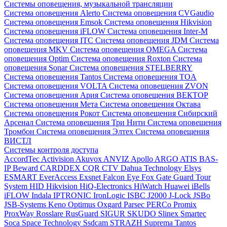
Системы оповещения, музыкальной трансляции
Система оповещения Alerto
Система оповещения CVGaudio
Система оповещения Emsok
Система оповещения Hikvision
Система оповещения iFLOW
Система оповещения Inter-M
Система оповещения ITC
Система оповещения JDM
Система
оповещения MKV
Система оповещения OMEGA
Система
оповещения Optim
Система оповещения Roxton
Система
оповещения Sonar
Система оповещения STELBERRY
Система оповещения Tantos
Система оповещения TOA
Система оповещения VOLTA
Система оповещения ZVON
Система оповещения Ария
Система оповещения ВЕКТОР
Система оповещения Мета
Система оповещения Октава
Система оповещения Рокот
Система оповещения Сибирский
Арсенал
Система оповещения Три Нити
Система оповещения
Тромбон
Система оповещения Элтех
Система оповещения
ВИСТЛ
Системы контроля доступа
AccordTec
Activision
Akuvox
ANVIZ
Apollo
ARGO
ATIS
BAS-
IP
Beward
CARDDEX
CQR
CTV
Dahua Technology
Elsys
ESMART
EverAccess
Exsnet
Falcon Eye
Fox
Gate
Guard Tour
System
HID
Hikvision
HiQ-Electronics
HiWatch
Huawei
iBells
iFLOW
Indala
IPTRONIC
IronLogic
ISBC
J2000
J-Lock
JSBo
JSB-Systems
Keno
Optimus
Oxgard
Parsec
PERCo
Promix
ProxWay
Rosslare
RusGuard
SIGUR
SKUDO
Slinex
Smartec
Soca
Space Technology
Ssdcam
STRAZH
Suprema
Tantos