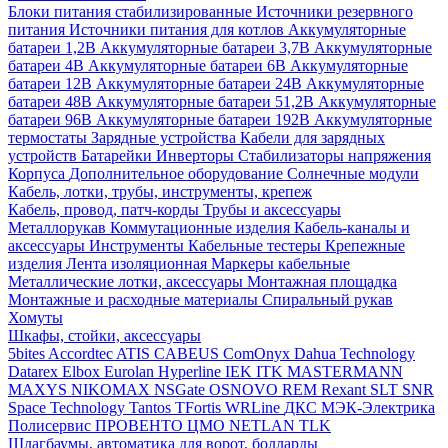
Блоки питания стабилизированные
Источники резервного
питания
Источники питания для котлов
Аккумуляторные
батареи 1,2В
Аккумуляторные батареи 3,7В
Аккумуляторные
батареи 4В
Аккумуляторные батареи 6В
Аккумуляторные
батареи 12В
Аккумуляторные батареи 24В
Аккумуляторные
батареи 48В
Аккумуляторные батареи 51,2В
Аккумуляторные
батареи 96В
Аккумуляторные батареи 192В
Аккумуляторные
термостаты
Зарядные устройства
Кабели для зарядных
устройств
Батарейки
Инверторы
Стабилизаторы напряжения
Корпуса
Дополнительное оборудование
Солнечные модули
Кабель, лотки, трубы, инструменты, крепеж
Кабель, провод, патч-корды
Трубы и аксессуары
Металлорукав
Коммутационные изделия
Кабель-каналы и
аксессуары
Инструменты
Кабельные тестеры
Крепежные
изделия
Лента изоляционная
Маркеры кабельные
Металлические лотки, аксессуары
Монтажная площадка
Монтажные и расходные материалы
Спиральный рукав
Хомуты
Шкафы, стойки, аксессуары
5bites
Accordtec
ATIS
CABEUS
ComOnyx
Dahua Technology
Datarex
Elbox
Eurolan
Hyperline
IEK
ITK
MASTERMANN
MAXYS
NIKOMAX
NSGate
OSNOVO
REM
Rexant
SLT
SNR
Space Technology
Tantos
TFortis
WRLine
ДКС
МЭК-Электрика
Полисервис
ПРОВЕНТО
ЦМО
NETLAN
TLK
Шлагбаумы, автоматика для ворот, болларды