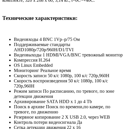
комплекте, 320 х 268 х 60; 3,14 кг.; t=0C~+40C.
Технические характеристики:
Видеовходы 4 BNC 1Vp–p/75 Ом
Поддерживаемые стандарты
AHD1080p/720p/960H/D1/TVI
Видеовыходы 1 HDMI/VGA/BNC тревожный монитор
Компрессия H.264
OS Linux Embedded
Мониторинг Реальное время
Скорость записи 50 к/с 1080p, 100 к/с 720p,960H
Скорость воспроизведения 50 к/с 1080p, 100 к/с
720p,960H
Режим записи По расписанию, по тревоге, по зоне
детекции движения
Архивирование SATA HDD х 1 до 4 Тb
Поиск в архиве Поиск по времени,по камере, по
тревоге, по движению
Резервное копирование 2 X USB 2.0, через WEB
Контроль потери видеосигнала Да
Сетка детекции движения 22 х 16