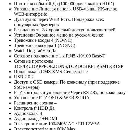
Протокол событий Да (100 000 для каждого HDD)
Управление Лицевая панель, USB-мышь, ИК-пульт,
WEB-интерфейс
Дуал-аудио через WEB Есть. Поддержка всех
популярных браузеров
Безопасность 2-х уровневый доступ пользователей
Установки Экранное меню на русском языке
Тревожные входы 4 (NO/NC)
Тревожные выходы 1 (NC/NC)
Watch Dog таймер Да
Сетевое подключение 1 х RJ45 -10/100 Base-T
Сетевые протоколы
TCP/IP,UDP,PPPOE,DDNS,TCP,DCHP,FTP,SMTP,RTSP
Поддержка в CMS XMS-Genue, xLite
USB 2.0 2
Доступ к OSD камеры По коаксиалу (при поддержке
SoC камеры)
PTZ контроль и управление Через RS-485, по коаксиалу
Управление PTZ OSD & WEB & PDA
Расширение архива –
Контроль tº HDD Да
Аудиовходы 4
Аудиовыход 1+HDMI
Электропитание 100-240V AC / БП 12V:5A
Электропотребление 60W Max