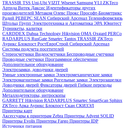
TRASSIR
TSS
Uni-Ubi
VIZIT
Wisenet Samsung
YLI
ZKTeco
Артида
Витек
Даксис
Идентификаторы других
производителей
Метаком
Олевс
Прокс
Прософт-Биометрикс
Радий
РЕВЕРС
SEAN
Сибирский Арсенал
Телеинформсвязь
Штольц Групп
Электротехника и Автоматика
ЭРА
Юнитест
Турникеты, калитки
CARDDEX
Dahua Technology
Hikvision
ОМА
Oxgard
PERCo
RADARPLUS
RusGate
Smartec
Tantos
TRASSIR
ZKTeco
Аурикс
Блокпост
РостЕвроСтрой
Сибирский Арсенал
Системы подсчета посетителей
Стереосчетчики
Видеосчетчики
Беспроводные счетчики
Проводные счетчики
Программное обеспечение
Дополнительное оборудование
Электрозамки, доводчики дверей
Умные электронные замки
Электромеханические замки
Электромагнитные замки
Ригельные замки
Электрозащелки
Доводчики дверей
Фиксаторы дверей
Гибкие переходы
Дополнительное оборудование
Металлодетекторы, интроскопы
GARRETT
Hikvision
RADARPLUS
Smartec
SmartScan
Sphinx
ZKTeco
Арка
Аурикс
Блокпост
Скан
СКИЗЭЛ
Принтеры карт
Аксессуары к принтерам Zebra
Принтеры Advent SOLID
Принтеры Evolis
Принтеры Fargo
Принтеры IDP
Источники питания