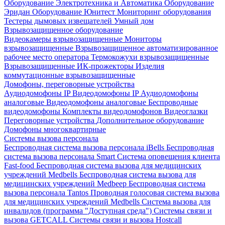
Оборудование Электротехника и Автоматика
Оборудование
Эридан
Оборудование Юнитест
Мониторинг оборудования
Тестеры дымовых извещателей
Умный дом
Взрывозащищенное оборудование
Видеокамеры взрывозащищенные
Мониторы
взрывозащищенные
Взрывозащищенное автоматизированное
рабочее место оператора
Термокожухи взрывозащищенные
Взрывозащищенные ИК-прожекторы
Изделия
коммутационные взрывозащищенные
Домофоны, переговорные устройства
Аудиодомофоны IP
Видеодомофоны IP
Аудиодомофоны
аналоговые
Видеодомофоны аналоговые
Беспроводные
видеодомофоны
Комплекты видеодомофонов
Видеоглазки
Переговорные устройства
Дополнительное оборудование
Домофоны многоквартирные
Системы вызова персонала
Беспроводная система вызова персонала iBells
Беспроводная
система вызова персонала Smart
Система оповещения клиента
Fast-food
Беспроводная система вызова для медицинских
учреждений Medbells
Беспроводная система вызова для
медицинских учреждений Medbeep
Беспроводная система
вызова персонала Tantos
Проводная голосовая система вызова
для медицинских учреждений Medbells
Система вызова для
инвалидов (программа "Доступная среда")
Системы связи и
вызова GETCALL
Системы связи и вызова Hostcall