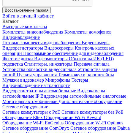
Восстановление пароля
Войти в личный кабинет
Каталог
Выгодные комплекты
Комплекты видеонаблюдения
Комплекты домофонов
Видеонаблюдение
Готовые комплекты видеонаблюдения
Видеокамеры
Видеорегистраторы
Видеосерверы
Контроль кассовых
операций
Программное обеспечение для видеонаблюдения
Жесткие диски
Видеомониторы
Объективы
ИК (LED)
подсветка
Сплиттеры, инжекторы
Передача сигнала
Устройства обработки видеосигнала
Устройства защиты
линий
Пульты управления
Термокожухи, кронштейны
Муляжи видеокамер
Микрофоны
Тестеры
Видеонаблюдение на транспорте
Видеорегистраторы автомобильные
Видеокамеры
автомобильные IP
Видеокамеры автомобильные аналоговые
Мониторы автомобильные
Дополнительное оборудование
Сетевое оборудование
Сетевые коммутаторы с РоЕ
Сетевые коммутаторы без РоЕ
Оборудование Eltex
Оборудование Wi-Fi Beward
Оборудование Wi-Fi EnGenius
Оборудование Wi-Fi Optimus
Сетевое оборудование ComOnyx
Сетевое оборудование Dahua