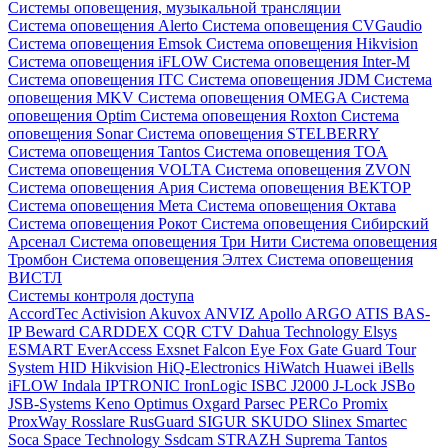
Системы оповещения, музыкальной трансляции
Система оповещения Alerto
Система оповещения CVGaudio
Система оповещения Emsok
Система оповещения Hikvision
Система оповещения iFLOW
Система оповещения Inter-M
Система оповещения ITC
Система оповещения JDM
Система
оповещения MKV
Система оповещения OMEGA
Система
оповещения Optim
Система оповещения Roxton
Система
оповещения Sonar
Система оповещения STELBERRY
Система оповещения Tantos
Система оповещения TOA
Система оповещения VOLTA
Система оповещения ZVON
Система оповещения Ария
Система оповещения ВЕКТОР
Система оповещения Мета
Система оповещения Октава
Система оповещения Рокот
Система оповещения Сибирский
Арсенал
Система оповещения Три Нити
Система оповещения
Тромбон
Система оповещения Элтех
Система оповещения
ВИСТЛ
Системы контроля доступа
AccordTec
Activision
Akuvox
ANVIZ
Apollo
ARGO
ATIS
BAS-
IP
Beward
CARDDEX
CQR
CTV
Dahua Technology
Elsys
ESMART
EverAccess
Exsnet
Falcon Eye
Fox
Gate
Guard Tour
System
HID
Hikvision
HiQ-Electronics
HiWatch
Huawei
iBells
iFLOW
Indala
IPTRONIC
IronLogic
ISBC
J2000
J-Lock
JSBo
JSB-Systems
Keno
Optimus
Oxgard
Parsec
PERCo
Promix
ProxWay
Rosslare
RusGuard
SIGUR
SKUDO
Slinex
Smartec
Soca
Space Technology
Ssdcam
STRAZH
Suprema
Tantos