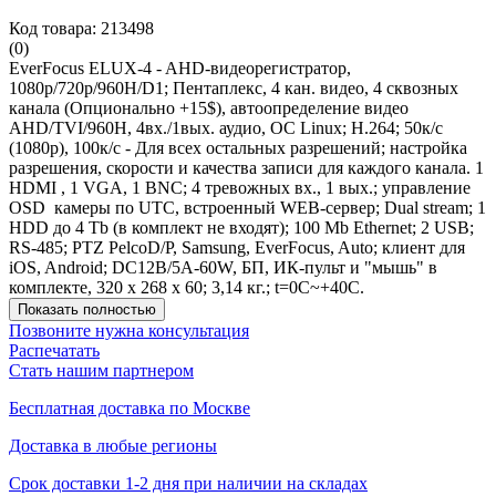
Код товара: 213498
(0)
EverFocus ELUX-4 - AHD-видеорегистратор,
1080p/720p/960H/D1; Пентаплекс, 4 кан. видео, 4 сквозных
канала (Опционально +15$), автоопределение видео
AHD/TVI/960H, 4вх./1вых. аудио, ОС Linux; H.264; 50к/с
(1080p), 100к/с - Для всех остальных разрешений; настройка
разрешения, скорости и качества записи для каждого канала. 1
HDMI , 1 VGA, 1 BNC; 4 тревожных вх., 1 вых.; управление
OSD камеры по UTC, встроенный WEB-сервер; Dual stream; 1
HDD до 4 Tb (в комплект не входят); 100 Mb Ethernet; 2 USB;
RS-485; PTZ PelcoD/P, Samsung, EverFocus, Auto; клиент для
iOS, Android; DC12B/5А-60W, БП, ИК-пульт и "мышь" в
комплекте, 320 х 268 х 60; 3,14 кг.; t=0C~+40C.
Показать полностью
Позвоните нужна консультация
Распечатать
Стать нашим партнером
Бесплатная доставка по Москве
Доставка в любые регионы
Срок доставки 1-2 дня при наличии на складах