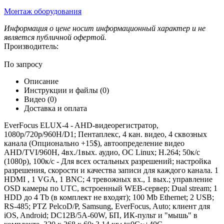
Монтаж оборудования
Информация о цене носит информационный характер и не
является публичной офертой.
Производитель:
По запросу
Описание
Инструкции и файлы (0)
Видео (0)
Доставка и оплата
EverFocus ELUX-4 - AHD-видеорегистратор,
1080p/720p/960H/D1; Пентаплекс, 4 кан. видео, 4 сквозных
канала (Опционально +15$), автоопределение видео
AHD/TVI/960H, 4вх./1вых. аудио, ОС Linux; H.264; 50к/с
(1080p), 100к/с - Для всех остальных разрешений; настройка
разрешения, скорости и качества записи для каждого канала. 1
HDMI , 1 VGA, 1 BNC; 4 тревожных вх., 1 вых.; управление
OSD камеры по UTC, встроенный WEB-сервер; Dual stream; 1
HDD до 4 Tb (в комплект не входят); 100 Mb Ethernet; 2 USB;
RS-485; PTZ PelcoD/P, Samsung, EverFocus, Auto; клиент для
iOS, Android; DC12B/5А-60W, БП, ИК-пульт и "мышь" в