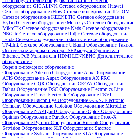
Technology
Сетевое оборудование D-Link
Сетевое
оборудование GIGALINK
Сетевое оборудование Huawei
Сетевое оборудование iFlow
Сетевое оборудование IP-COM
Сетевое оборудование KEENETIC
Сетевое оборудование
Kyland
Сетевое оборудование Mercusys
Сетевое оборудование
MikroTik
Сетевое оборудование Netis
Сетевое оборудование
NSGate
Сетевое оборудование Ruijie
Сетевое оборудование
Tenda
Сетевое оборудование Todaair
Сетевое оборудование
TP-Link
Сетевое оборудование Ubiquiti
Оборудование Тахион
Оптические медиаконвертеры
SFP модули
Удлинители
Ethernet, PoE
Удлинители HDMI LENKENG
Дополнительное
оборудование
Охранно-пожарное оборудование
Оборудование Ademco
Оборудование Ajax
Оборудование
ATIS
Оборудование Aupax
Оборудование AX PRO
Оборудование CQR
Оборудование CROW
Оборудование
Dahua
Оборудование DSC
Оборудование Electronics Line
Оборудование Elmes Electronic
Оборудование ESVI
Оборудование Falcon Eye
Оборудование G.S.N. Electronic
Company
Оборудование Jablotron
Оборудование MicroLine
Оборудование NAVIgard
Оборудование Optex
Оборудование
Optimus
Оборудование Paradox
Оборудование Proto-X
Оборудование Pyronix
Оборудование Roiscok
Оборудование
Satvision
Оборудование SLT
Оборудование Smartec
Оборудование Ssdcam
Оборудование STA
Оборудование