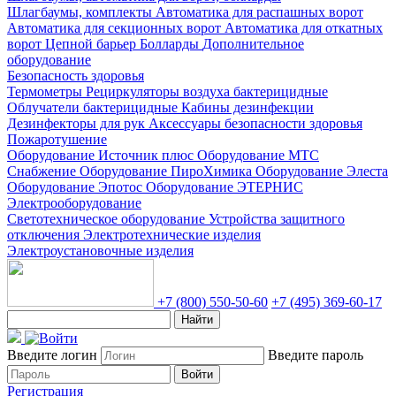
Шлагбаумы, комплекты
Автоматика для распашных ворот
Автоматика для секционных ворот
Автоматика для откатных
ворот
Цепной барьер
Болларды
Дополнительное
оборудование
Безопасность здоровья
Термометры
Рециркуляторы воздуха бактерицидные
Облучатели бактерицидные
Кабины дезинфекции
Дезинфекторы для рук
Аксессуары безопасности здоровья
Пожаротушение
Оборудование Источник плюс
Оборудование МТС
Снабжение
Оборудование ПироХимика
Оборудование Элеста
Оборудование Эпотос
Оборудование ЭТЕРНИС
Электрооборудование
Светотехническое оборудование
Устройства защитного
отключения
Электротехнические изделия
Электроустановочные изделия
+7 (800) 550-50-60
+7 (495) 369-60-17
Найти
Введите логин
Введите пароль
Войти
Регистрация