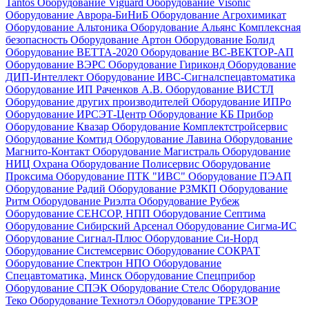
Tantos
Оборудование Viguard
Оборудование Visonic
Оборудование Аврора-БиНиБ
Оборудование Агрохимикат
Оборудование Альтоника
Оборудование Альянс Комплексная
безопасность
Оборудование Артон
Оборудование Болид
Оборудование ВЕТТА-2020
Оборудование ВС-ВЕКТОР-АП
Оборудование ВЭРС
Оборудование Гириконд
Оборудование
ДИП-Интеллект
Оборудование ИВС-Сигналспецавтоматика
Оборудование ИП Раченков А.В.
Оборудование ВИСТЛ
Оборудование других производителей
Оборудование ИПРо
Оборудование ИРСЭТ-Центр
Оборудование КБ Прибор
Оборудование Квазар
Оборудование Комплектстройсервис
Оборудование Комтид
Оборудование Лавина
Оборудование
Магнито-Контакт
Оборудование Магистраль
Оборудование
НИЦ Охрана
Оборудование Полисервис
Оборудование
Проксима
Оборудование ПТК "ИВС"
Оборудование ПЭАП
Оборудование Радий
Оборудование РЗМКП
Оборудование
Ритм
Оборудование Риэлта
Оборудование Рубеж
Оборудование СЕНСОР, НПП
Оборудование Септима
Оборудование Сибирский Арсенал
Оборудование Сигма-ИС
Оборудование Сигнал-Плюс
Оборудование Си-Норд
Оборудование Системсервис
Оборудование СОКРАТ
Оборудование Спектрон НПО
Оборудование
Спецавтоматика, Минск
Оборудование Спецприбор
Оборудование СПЭК
Оборудование Стелс
Оборудование
Теко
Оборудование Технотэл
Оборудование ТРЕЗОР