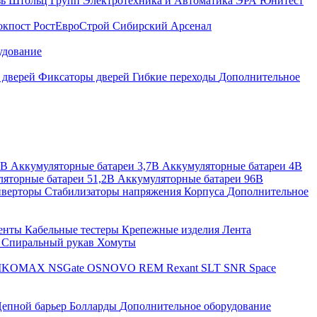
зь
Штольц Групп
Электротехника и Автоматика
ЭРА
Юнитест
окпост
РостЕвроСтрой
Сибирский Арсенал
удование
 дверей
Фиксаторы дверей
Гибкие переходы
Дополнительное
2В
Аккумуляторные батареи 3,7В
Аккумуляторные батареи 4В
яторные батареи 51,2В
Аккумуляторные батареи 96В
верторы
Стабилизаторы напряжения
Корпуса
Дополнительное
енты
Кабельные тестеры
Крепежные изделия
Лента
ы
Спиральный рукав
Хомуты
IKOMAX
NSGate
OSNOVO
REM
Rexant
SLT
SNR
Space
епной барьер
Болларды
Дополнительное оборудование