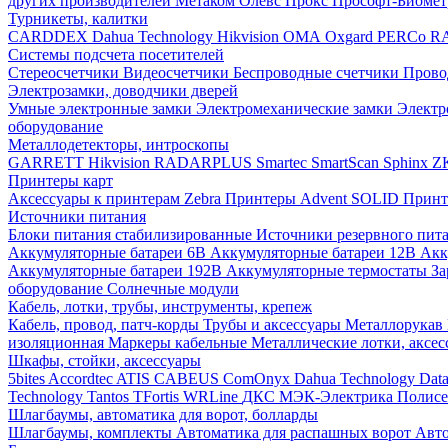
других производителей
Метаком
Олевс
Прокс
Прософт-Биоме
Турникеты, калитки
CARDDEX
Dahua Technology
Hikvision
ОМА
Oxgard
PERCo
R
Системы подсчета посетителей
Стереосчетчики
Видеосчетчики
Беспроводные счетчики
Прово
Электрозамки, доводчики дверей
Умные электронные замки
Электромеханические замки
Электр
оборудование
Металлодетекторы, интроскопы
GARRETT
Hikvision
RADARPLUS
Smartec
SmartScan
Sphinx
Z
Принтеры карт
Аксессуары к принтерам Zebra
Принтеры Advent SOLID
Принт
Источники питания
Блоки питания стабилизированные
Источники резервного пит
Аккумуляторные батареи 6В
Аккумуляторные батареи 12В
Акк
Аккумуляторные батареи 192В
Аккумуляторные термостаты
За
оборудование
Солнечные модули
Кабель, лотки, трубы, инструменты, крепеж
Кабель, провод, патч-корды
Трубы и аксессуары
Металлорукав
изоляционная
Маркеры кабельные
Металлические лотки, аксе
Шкафы, стойки, аксессуары
5bites
Accordtec
ATIS
CABEUS
ComOnyx
Dahua Technology
Dat
Technology
Tantos
TFortis
WRLine
ДКС
МЭК-Электрика
Полис
Шлагбаумы, автоматика для ворот, болларды
Шлагбаумы, комплекты
Автоматика для распашных ворот
Авто