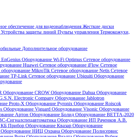
ое обеспечение для видеонаблюдения
Жесткие диски
а
Устройства защиты линий
Пульты управления
Термокожухи,
мобильные
Дополнительное оборудование
i EnGenius
Оборудование Wi-Fi Optimus
Сетевое оборудование
орудование Huawei
Сетевое оборудование iFlow
Сетевое
 оборудование MikroTik
Сетевое оборудование Netis
Сетевое
вание TP-Link
Сетевое оборудование Ubiquiti
Оборудование
орудование
QR
Оборудование CROW
Оборудование Dahua
Оборудование
.S.N. Electronic Company
Оборудование Jablotron
ние Proto-X
Оборудование Pyronix
Оборудование Roiscok
os
Оборудование Viguard
Оборудование Visonic
Оборудование
ование Артон
Оборудование Болид
Оборудование ВЕТТА-2020
ВС-Сигналспецавтоматика
Оборудование ИП Раченков А.В.
 КБ Прибор
Оборудование Квазар
Оборудование
ь
Оборудование НИЦ Охрана
Оборудование Полисервис
ование Ритм
Оборудование Риэлта
Оборудование Рубеж