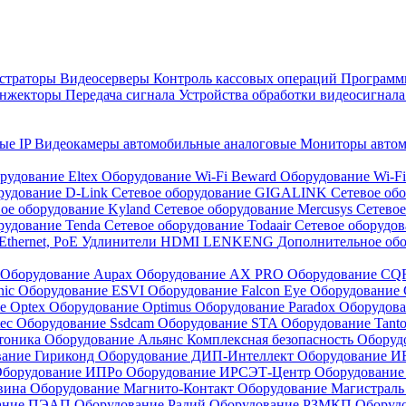
страторы
Видеосерверы
Контроль кассовых операций
Программн
инжекторы
Передача сигнала
Устройства обработки видеосигнал
ые IP
Видеокамеры автомобильные аналоговые
Мониторы авто
рудование Eltex
Оборудование Wi-Fi Beward
Оборудование Wi-F
рудование D-Link
Сетевое оборудование GIGALINK
Сетевое об
ое оборудование Kyland
Сетевое оборудование Mercusys
Сетевое
рудование Tenda
Сетевое оборудование Todaair
Сетевое оборудо
Ethernet, PoE
Удлинители HDMI LENKENG
Дополнительное об
Оборудование Aupax
Оборудование AX PRO
Оборудование C
nic
Оборудование ESVI
Оборудование Falcon Eye
Оборудование G
е Optex
Оборудование Optimus
Оборудование Paradox
Оборудова
tec
Оборудование Ssdcam
Оборудование STA
Оборудование Tant
тоника
Оборудование Альянс Комплексная безопасность
Оборуд
вание Гириконд
Оборудование ДИП-Интеллект
Оборудование И
борудование ИПРо
Оборудование ИРСЭТ-Центр
Оборудование
вина
Оборудование Магнито-Контакт
Оборудование Магистрал
вание ПЭАП
Оборудование Радий
Оборудование РЗМКП
Оборуд