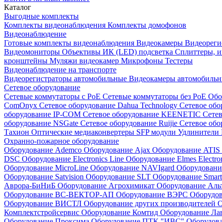
Каталог
Выгодные комплекты
Комплекты видеонаблюдения
Комплекты домофонов
Видеонаблюдение
Готовые комплекты видеонаблюдения
Видеокамеры
Видеореги
Видеомониторы
Объективы
ИК (LED) подсветка
Сплиттеры, 
кронштейны
Муляжи видеокамер
Микрофоны
Тестеры
Видеонаблюдение на транспорте
Видеорегистраторы автомобильные
Видеокамеры автомобильн
Сетевое оборудование
Сетевые коммутаторы с РоЕ
Сетевые коммутаторы без РоЕ
Обо
ComOnyx
Сетевое оборудование Dahua Technology
Сетевое обо
оборудование IP-COM
Сетевое оборудование KEENETIC
Сетев
оборудование NSGate
Сетевое оборудование Ruijie
Сетевое обо
Тахион
Оптические медиаконвертеры
SFP модули
Удлинители 
Охранно-пожарное оборудование
Оборудование Ademco
Оборудование Ajax
Оборудование ATIS
DSC
Оборудование Electronics Line
Оборудование Elmes Electro
Оборудование MicroLine
Оборудование NAVIgard
Оборудовани
Оборудование Satvision
Оборудование SLT
Оборудование Smar
Аврора-БиНиБ
Оборудование Агрохимикат
Оборудование Аль
Оборудование ВС-ВЕКТОР-АП
Оборудование ВЭРС
Оборудо
Оборудование ВИСТЛ
Оборудование других производителей
О
Комплектстройсервис
Оборудование Комтид
Оборудование Ла
Оборудование Проксима
Оборудование ПТК "ИВС"
Оборудо