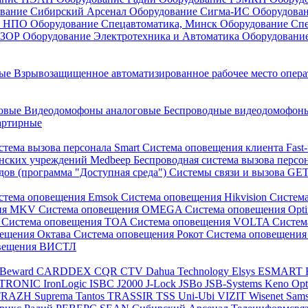
вание Сибирский Арсенал
Оборудование Сигма-ИС
Оборудова
он НПО
Оборудование Спецавтоматика, Минск
Оборудование Сп
ЕЗОР
Оборудование Электротехника и Автоматика
Оборудовани
ные
Взрывозащищенное автоматизированное рабочее место опер
говые
Видеодомофоны аналоговые
Беспроводные видеодомофо
артирные
стема вызова персонала Smart
Система оповещения клиента Fast
инских учреждений Medbeep
Беспроводная система вызова персо
дов (программа "Доступная среда")
Системы связи и вызова G
стема оповещения Emsok
Система оповещения Hikvision
Систем
ния MKV
Система оповещения OMEGA
Система оповещения Opt
s
Система оповещения TOA
Система оповещения VOLTA
Систе
вещения Октава
Система оповещения Рокот
Система оповещения
овещения ВИСТЛ
Beward
CARDDEX
CQR
CTV
Dahua Technology
Elsys
ESMART
PTRONIC
IronLogic
ISBC
J2000
J-Lock
JSBo
JSB-Systems
Keno
Op
TRAZH
Suprema
Tantos
TRASSIR
TSS
Uni-Ubi
VIZIT
Wisenet Sam