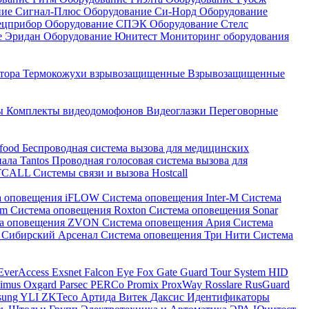
ние Сигнал-Плюс
Оборудование Си-Норд
Оборудование
ецприбор
Оборудование СПЭК
Оборудование Стелс
е Эридан
Оборудование Юнитест
Мониторинг оборудования
атора
Термокожухи взрывозащищенные
Взрывозащищенные
ны
Комплекты видеодомофонов
Видеоглазки
Переговорные
-food
Беспроводная система вызова для медицинских
нала Tantos
Проводная голосовая система вызова для
ETCALL
Системы связи и вызова Hostcall
а оповещения iFLOW
Система оповещения Inter-M
Система
im
Система оповещения Roxton
Система оповещения Sonar
ма оповещения ZVON
Система оповещения Ария
Система
 Сибирский Арсенал
Система оповещения Три Нити
Система
EverAccess
Exsnet
Falcon Eye
Fox
Gate
Guard Tour System
HID
timus
Oxgard
Parsec
PERCo
Promix
ProxWay
Rosslare
RusGuard
sung
YLI
ZKTeco
Артида
Витек
Даксис
Идентификаторы