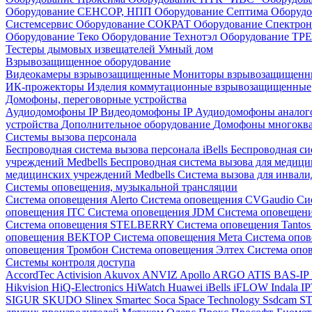
Оборудование СЕНСОР, НПП
Оборудование Септима
Оборудо
Системсервис
Оборудование СОКРАТ
Оборудование Спектр
Оборудование Теко
Оборудование Технотэл
Оборудование ТР
Тестеры дымовых извещателей
Умный дом
Взрывозащищенное оборудование
Видеокамеры взрывозащищенные
Мониторы взрывозащищен
ИК-прожекторы
Изделия коммутационные взрывозащищенные
Домофоны, переговорные устройства
Аудиодомофоны IP
Видеодомофоны IP
Аудиодомофоны анало
устройства
Дополнительное оборудование
Домофоны многокв
Системы вызова персонала
Беспроводная система вызова персонала iBells
Беспроводная си
учреждений Medbells
Беспроводная система вызова для медиц
медицинских учреждений Medbells
Система вызова для инвали
Системы оповещения, музыкальной трансляции
Система оповещения Alerto
Система оповещения CVGaudio
Си
оповещения ITC
Система оповещения JDM
Система оповеще
Система оповещения STELBERRY
Система оповещения Tanto
оповещения ВЕКТОР
Система оповещения Мета
Система опо
оповещения Тромбон
Система оповещения Элтех
Система оп
Системы контроля доступа
AccordTec
Activision
Akuvox
ANVIZ
Apollo
ARGO
ATIS
BAS-IP
Hikvision
HiQ-Electronics
HiWatch
Huawei
iBells
iFLOW
Indala
I
SIGUR
SKUDO
Slinex
Smartec
Soca
Space Technology
Ssdcam
S