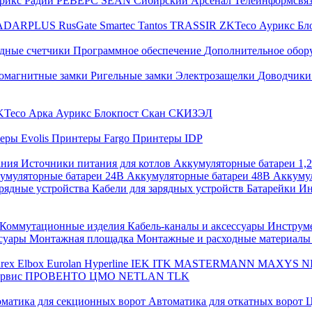
трикс
Радий
РЕВЕРС
SEAN
Сибирский Арсенал
Телеинформсвя
ADARPLUS
RusGate
Smartec
Tantos
TRASSIR
ZKTeco
Аурикс
Бл
дные счетчики
Программное обеспечение
Дополнительное обор
омагнитные замки
Ригельные замки
Электрозащелки
Доводчики
KTeco
Арка
Аурикс
Блокпост
Скан
СКИЗЭЛ
еры Evolis
Принтеры Fargo
Принтеры IDP
ания
Источники питания для котлов
Аккумуляторные батареи 1,
умуляторные батареи 24В
Аккумуляторные батареи 48В
Аккумул
рядные устройства
Кабели для зарядных устройств
Батарейки
Ин
Коммутационные изделия
Кабель-каналы и аксессуары
Инструм
ссуары
Монтажная площадка
Монтажные и расходные материал
arex
Elbox
Eurolan
Hyperline
IEK
ITK
MASTERMANN
MAXYS
N
ервис
ПРОВЕНТО
ЦМО
NETLAN
TLK
матика для секционных ворот
Автоматика для откатных ворот
Ц