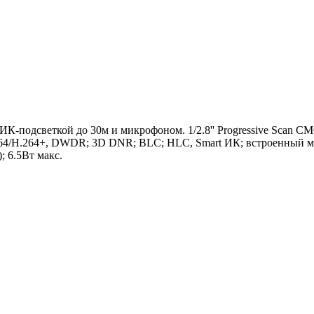
К-подсветкой до 30м и микрофоном. 1/2.8'' Progressive Scan CM
264/H.264+, DWDR; 3D DNR; BLC; HLC, Smart ИК; встроенный м
; 6.5Вт макс.