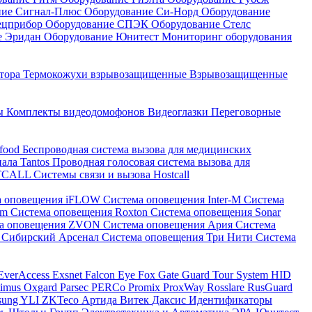
ние Сигнал-Плюс
Оборудование Си-Норд
Оборудование
ецприбор
Оборудование СПЭК
Оборудование Стелс
е Эридан
Оборудование Юнитест
Мониторинг оборудования
атора
Термокожухи взрывозащищенные
Взрывозащищенные
ны
Комплекты видеодомофонов
Видеоглазки
Переговорные
-food
Беспроводная система вызова для медицинских
нала Tantos
Проводная голосовая система вызова для
ETCALL
Системы связи и вызова Hostcall
а оповещения iFLOW
Система оповещения Inter-M
Система
im
Система оповещения Roxton
Система оповещения Sonar
ма оповещения ZVON
Система оповещения Ария
Система
 Сибирский Арсенал
Система оповещения Три Нити
Система
EverAccess
Exsnet
Falcon Eye
Fox
Gate
Guard Tour System
HID
timus
Oxgard
Parsec
PERCo
Promix
ProxWay
Rosslare
RusGuard
sung
YLI
ZKTeco
Артида
Витек
Даксис
Идентификаторы