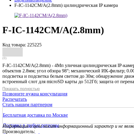
F-IC-1142CM/A(2.8mm) цилиндрическая IP камера
F-IC-1142CM/A(2.8mm)
Код товара: 225225
(0)
F-IC-1142CM/A(2.8mm) - 4Мп уличная цилиндрическая IP-камер
объектив 2.8мм; угол обзора 98°; механический ИК-фильтр; 
подсветка и подсветка белым светом до 30м; обнаружение дви
встроенный слот для microSD карты до 512Гб; защита от перен
Показать полностью
Позвоните нужна консультация
Распечатать
Стать нашим партнером
Бесплатная доставка по Москве
Доставка в любые регионы
Информация о цене носит информационный характер и не явля
Производитель: