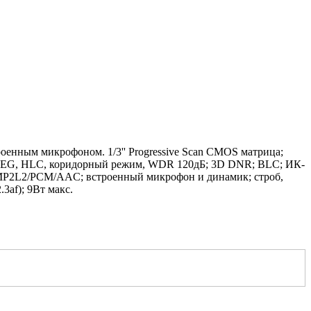
оенным микрофоном. 1/3'' Progressive Scan CMOS матрица;
/MJPEG, HLC, коридорный режим, WDR 120дБ; 3D DNR; BLC; ИК-
26/MP2L2/PCM/AAC; встроенный микрофон и динамик; строб,
3af); 9Вт макс.