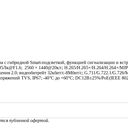
а с гибридной Smart-подсветкой, функцией сигнализации и встр
0.005Лк@F1.6; 2560 × 1440@20к/с; H.265/H.265+/H.264/H.264+
жения 2.0; видеобитрейт 32кбит/с-8Мбит/с; G.711/G.722.1/G.7
апряжений TVS, IP67; -40°C до +60°C; DC12В±25%/PoE(IEEE 802.
ется публичной офертой.