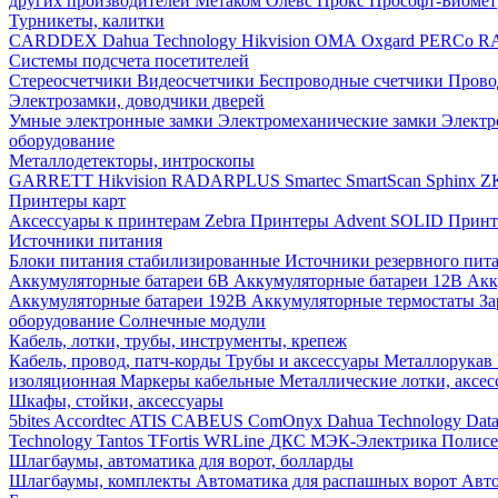
других производителей
Метаком
Олевс
Прокс
Прософт-Биоме
Турникеты, калитки
CARDDEX
Dahua Technology
Hikvision
ОМА
Oxgard
PERCo
R
Системы подсчета посетителей
Стереосчетчики
Видеосчетчики
Беспроводные счетчики
Прово
Электрозамки, доводчики дверей
Умные электронные замки
Электромеханические замки
Электр
оборудование
Металлодетекторы, интроскопы
GARRETT
Hikvision
RADARPLUS
Smartec
SmartScan
Sphinx
Z
Принтеры карт
Аксессуары к принтерам Zebra
Принтеры Advent SOLID
Принт
Источники питания
Блоки питания стабилизированные
Источники резервного пит
Аккумуляторные батареи 6В
Аккумуляторные батареи 12В
Акк
Аккумуляторные батареи 192В
Аккумуляторные термостаты
За
оборудование
Солнечные модули
Кабель, лотки, трубы, инструменты, крепеж
Кабель, провод, патч-корды
Трубы и аксессуары
Металлорукав
изоляционная
Маркеры кабельные
Металлические лотки, аксе
Шкафы, стойки, аксессуары
5bites
Accordtec
ATIS
CABEUS
ComOnyx
Dahua Technology
Dat
Technology
Tantos
TFortis
WRLine
ДКС
МЭК-Электрика
Полис
Шлагбаумы, автоматика для ворот, болларды
Шлагбаумы, комплекты
Автоматика для распашных ворот
Авто