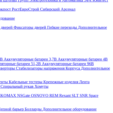
зь
Штольц Групп
Электротехника и Автоматика
ЭРА
Юнитест
окпост
РостЕвроСтрой
Сибирский Арсенал
удование
 дверей
Фиксаторы дверей
Гибкие переходы
Дополнительное
2В
Аккумуляторные батареи 3,7В
Аккумуляторные батареи 4В
яторные батареи 51,2В
Аккумуляторные батареи 96В
верторы
Стабилизаторы напряжения
Корпуса
Дополнительное
енты
Кабельные тестеры
Крепежные изделия
Лента
ы
Спиральный рукав
Хомуты
IKOMAX
NSGate
OSNOVO
REM
Rexant
SLT
SNR
Space
епной барьер
Болларды
Дополнительное оборудование