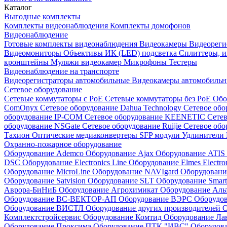
Каталог
Выгодные комплекты
Комплекты видеонаблюдения
Комплекты домофонов
Видеонаблюдение
Готовые комплекты видеонаблюдения
Видеокамеры
Видеореги
Видеомониторы
Объективы
ИК (LED) подсветка
Сплиттеры, 
кронштейны
Муляжи видеокамер
Микрофоны
Тестеры
Видеонаблюдение на транспорте
Видеорегистраторы автомобильные
Видеокамеры автомобильн
Сетевое оборудование
Сетевые коммутаторы с РоЕ
Сетевые коммутаторы без РоЕ
Обо
ComOnyx
Сетевое оборудование Dahua Technology
Сетевое обо
оборудование IP-COM
Сетевое оборудование KEENETIC
Сетев
оборудование NSGate
Сетевое оборудование Ruijie
Сетевое обо
Тахион
Оптические медиаконвертеры
SFP модули
Удлинители 
Охранно-пожарное оборудование
Оборудование Ademco
Оборудование Ajax
Оборудование ATIS
DSC
Оборудование Electronics Line
Оборудование Elmes Electro
Оборудование MicroLine
Оборудование NAVIgard
Оборудовани
Оборудование Satvision
Оборудование SLT
Оборудование Smar
Аврора-БиНиБ
Оборудование Агрохимикат
Оборудование Аль
Оборудование ВС-ВЕКТОР-АП
Оборудование ВЭРС
Оборудо
Оборудование ВИСТЛ
Оборудование других производителей
О
Комплектстройсервис
Оборудование Комтид
Оборудование Ла
Оборудование Проксима
Оборудование ПТК "ИВС"
Оборудо