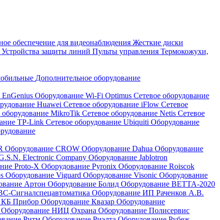
ое обеспечение для видеонаблюдения
Жесткие диски
а
Устройства защиты линий
Пульты управления
Термокожухи,
мобильные
Дополнительное оборудование
i EnGenius
Оборудование Wi-Fi Optimus
Сетевое оборудование
орудование Huawei
Сетевое оборудование iFlow
Сетевое
 оборудование MikroTik
Сетевое оборудование Netis
Сетевое
вание TP-Link
Сетевое оборудование Ubiquiti
Оборудование
орудование
QR
Оборудование CROW
Оборудование Dahua
Оборудование
.S.N. Electronic Company
Оборудование Jablotron
ние Proto-X
Оборудование Pyronix
Оборудование Roiscok
os
Оборудование Viguard
Оборудование Visonic
Оборудование
ование Артон
Оборудование Болид
Оборудование ВЕТТА-2020
ВС-Сигналспецавтоматика
Оборудование ИП Раченков А.В.
 КБ Прибор
Оборудование Квазар
Оборудование
ь
Оборудование НИЦ Охрана
Оборудование Полисервис
ование Ритм
Оборудование Риэлта
Оборудование Рубеж