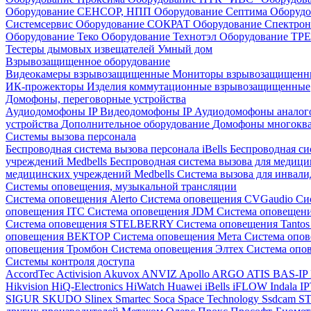
Оборудование СЕНСОР, НПП
Оборудование Септима
Оборудо
Системсервис
Оборудование СОКРАТ
Оборудование Спектр
Оборудование Теко
Оборудование Технотэл
Оборудование ТР
Тестеры дымовых извещателей
Умный дом
Взрывозащищенное оборудование
Видеокамеры взрывозащищенные
Мониторы взрывозащищен
ИК-прожекторы
Изделия коммутационные взрывозащищенные
Домофоны, переговорные устройства
Аудиодомофоны IP
Видеодомофоны IP
Аудиодомофоны анало
устройства
Дополнительное оборудование
Домофоны многокв
Системы вызова персонала
Беспроводная система вызова персонала iBells
Беспроводная си
учреждений Medbells
Беспроводная система вызова для медиц
медицинских учреждений Medbells
Система вызова для инвали
Системы оповещения, музыкальной трансляции
Система оповещения Alerto
Система оповещения CVGaudio
Си
оповещения ITC
Система оповещения JDM
Система оповеще
Система оповещения STELBERRY
Система оповещения Tanto
оповещения ВЕКТОР
Система оповещения Мета
Система опо
оповещения Тромбон
Система оповещения Элтех
Система оп
Системы контроля доступа
AccordTec
Activision
Akuvox
ANVIZ
Apollo
ARGO
ATIS
BAS-IP
Hikvision
HiQ-Electronics
HiWatch
Huawei
iBells
iFLOW
Indala
I
SIGUR
SKUDO
Slinex
Smartec
Soca
Space Technology
Ssdcam
S