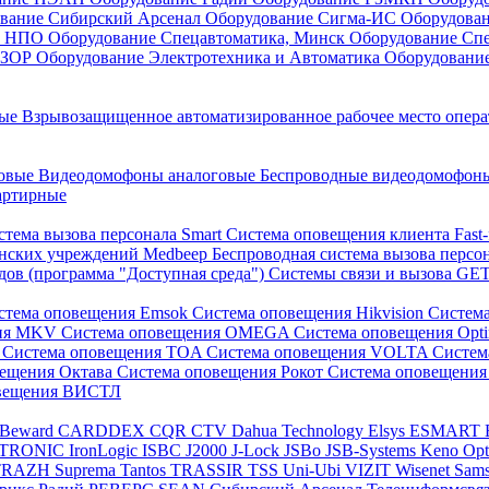
вание Сибирский Арсенал
Оборудование Сигма-ИС
Оборудова
он НПО
Оборудование Спецавтоматика, Минск
Оборудование Сп
ЕЗОР
Оборудование Электротехника и Автоматика
Оборудовани
ные
Взрывозащищенное автоматизированное рабочее место опер
говые
Видеодомофоны аналоговые
Беспроводные видеодомофо
артирные
стема вызова персонала Smart
Система оповещения клиента Fast
инских учреждений Medbeep
Беспроводная система вызова персо
дов (программа "Доступная среда")
Системы связи и вызова G
стема оповещения Emsok
Система оповещения Hikvision
Систем
ния MKV
Система оповещения OMEGA
Система оповещения Opt
s
Система оповещения TOA
Система оповещения VOLTA
Систе
вещения Октава
Система оповещения Рокот
Система оповещения
овещения ВИСТЛ
Beward
CARDDEX
CQR
CTV
Dahua Technology
Elsys
ESMART
PTRONIC
IronLogic
ISBC
J2000
J-Lock
JSBo
JSB-Systems
Keno
Op
TRAZH
Suprema
Tantos
TRASSIR
TSS
Uni-Ubi
VIZIT
Wisenet Sam