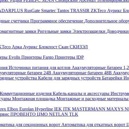
трикс
Радий
РЕВЕРС
SEAN
Сибирский Арсенал
Телеинформсвя
ADARPLUS
RusGate
Smartec
Tantos
TRASSIR
ZKTeco
Аурикс
Бл
дные счетчики
Программное обеспечение
Дополнительное обор
омагнитные замки
Ригельные замки
Электрозащелки
Доводчики
KTeco
Арка
Аурикс
Блокпост
Скан
СКИЗЭЛ
еры Evolis
Принтеры Fargo
Принтеры IDP
ания
Источники питания для котлов
Аккумуляторные батареи 1,
умуляторные батареи 24В
Аккумуляторные батареи 48В
Аккумул
рядные устройства
Кабели для зарядных устройств
Батарейки
Ин
Коммутационные изделия
Кабель-каналы и аксессуары
Инструм
ссуары
Монтажная площадка
Монтажные и расходные материал
arex
Elbox
Eurolan
Hyperline
IEK
ITK
MASTERMANN
MAXYS
N
ервис
ПРОВЕНТО
ЦМО
NETLAN
TLK
матика для секционных ворот
Автоматика для откатных ворот
Ц