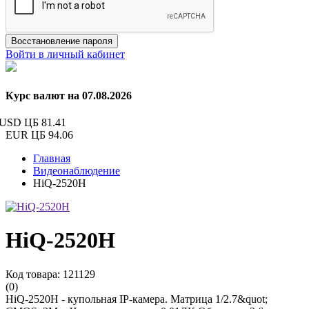
Восстановление пароля
Войти в личный кабинет
Курс валют на 07.08.2026
USD ЦБ
81.41
EUR ЦБ
94.06
Главная
Видеонаблюдение
HiQ-2520Н
HiQ-2520Н
Код товара: 121129
(0)
HiQ-2520Н - купольная IP-камера. Матрица 1/2.7&quot;