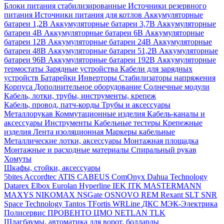
Блоки питания стабилизированные
Источники резервного
питания
Источники питания для котлов
Аккумуляторные
батареи 1,2В
Аккумуляторные батареи 3,7В
Аккумуляторные
батареи 4В
Аккумуляторные батареи 6В
Аккумуляторные
батареи 12В
Аккумуляторные батареи 24В
Аккумуляторные
батареи 48В
Аккумуляторные батареи 51,2В
Аккумуляторные
батареи 96В
Аккумуляторные батареи 192В
Аккумуляторные
термостаты
Зарядные устройства
Кабели для зарядных
устройств
Батарейки
Инверторы
Стабилизаторы напряжения
Корпуса
Дополнительное оборудование
Солнечные модули
Кабель, лотки, трубы, инструменты, крепеж
Кабель, провод, патч-корды
Трубы и аксессуары
Металлорукав
Коммутационные изделия
Кабель-каналы и
аксессуары
Инструменты
Кабельные тестеры
Крепежные
изделия
Лента изоляционная
Маркеры кабельные
Металлические лотки, аксессуары
Монтажная площадка
Монтажные и расходные материалы
Спиральный рукав
Хомуты
Шкафы, стойки, аксессуары
5bites
Accordtec
ATIS
CABEUS
ComOnyx
Dahua Technology
Datarex
Elbox
Eurolan
Hyperline
IEK
ITK
MASTERMANN
MAXYS
NIKOMAX
NSGate
OSNOVO
REM
Rexant
SLT
SNR
Space Technology
Tantos
TFortis
WRLine
ДКС
МЭК-Электрика
Полисервис
ПРОВЕНТО
ЦМО
NETLAN
TLK
Шлагбаумы, автоматика для ворот, болларды