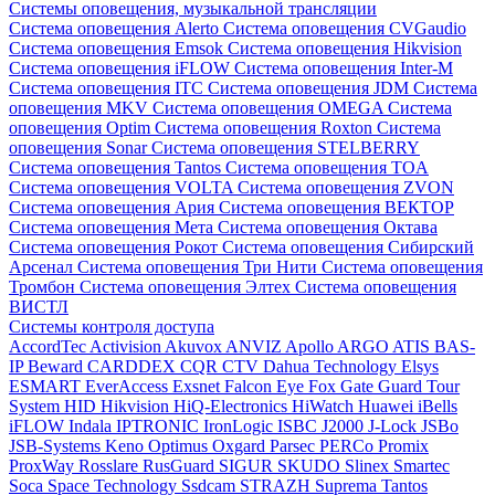
Системы оповещения, музыкальной трансляции
Система оповещения Alerto
Система оповещения CVGaudio
Система оповещения Emsok
Система оповещения Hikvision
Система оповещения iFLOW
Система оповещения Inter-M
Система оповещения ITC
Система оповещения JDM
Система
оповещения MKV
Система оповещения OMEGA
Система
оповещения Optim
Система оповещения Roxton
Система
оповещения Sonar
Система оповещения STELBERRY
Система оповещения Tantos
Система оповещения TOA
Система оповещения VOLTA
Система оповещения ZVON
Система оповещения Ария
Система оповещения ВЕКТОР
Система оповещения Мета
Система оповещения Октава
Система оповещения Рокот
Система оповещения Сибирский
Арсенал
Система оповещения Три Нити
Система оповещения
Тромбон
Система оповещения Элтех
Система оповещения
ВИСТЛ
Системы контроля доступа
AccordTec
Activision
Akuvox
ANVIZ
Apollo
ARGO
ATIS
BAS-
IP
Beward
CARDDEX
CQR
CTV
Dahua Technology
Elsys
ESMART
EverAccess
Exsnet
Falcon Eye
Fox
Gate
Guard Tour
System
HID
Hikvision
HiQ-Electronics
HiWatch
Huawei
iBells
iFLOW
Indala
IPTRONIC
IronLogic
ISBC
J2000
J-Lock
JSBo
JSB-Systems
Keno
Optimus
Oxgard
Parsec
PERCo
Promix
ProxWay
Rosslare
RusGuard
SIGUR
SKUDO
Slinex
Smartec
Soca
Space Technology
Ssdcam
STRAZH
Suprema
Tantos