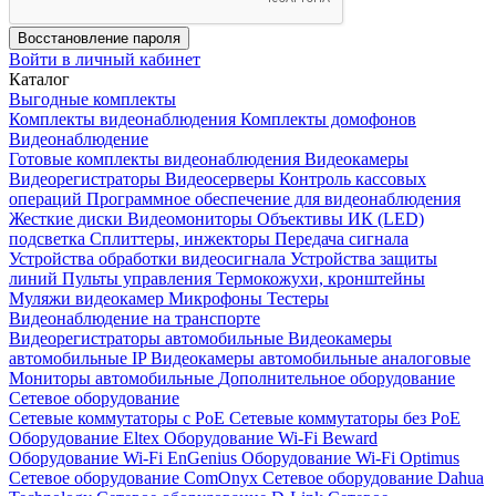
Восстановление пароля
Войти в личный кабинет
Каталог
Выгодные комплекты
Комплекты видеонаблюдения
Комплекты домофонов
Видеонаблюдение
Готовые комплекты видеонаблюдения
Видеокамеры
Видеорегистраторы
Видеосерверы
Контроль кассовых
операций
Программное обеспечение для видеонаблюдения
Жесткие диски
Видеомониторы
Объективы
ИК (LED)
подсветка
Сплиттеры, инжекторы
Передача сигнала
Устройства обработки видеосигнала
Устройства защиты
линий
Пульты управления
Термокожухи, кронштейны
Муляжи видеокамер
Микрофоны
Тестеры
Видеонаблюдение на транспорте
Видеорегистраторы автомобильные
Видеокамеры
автомобильные IP
Видеокамеры автомобильные аналоговые
Мониторы автомобильные
Дополнительное оборудование
Сетевое оборудование
Сетевые коммутаторы с РоЕ
Сетевые коммутаторы без РоЕ
Оборудование Eltex
Оборудование Wi-Fi Beward
Оборудование Wi-Fi EnGenius
Оборудование Wi-Fi Optimus
Сетевое оборудование ComOnyx
Сетевое оборудование Dahua