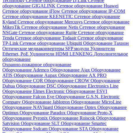
Technology
Сетевое оборудование D-Link
Сетевое
оборудование GIGALINK
Сетевое оборудование Huawei
Сетевое оборудование iFlow
Сетевое оборудование IP-COM
Сетевое оборудование KEENETIC
Сетевое оборудование
Kyland
Сетевое оборудование Mercusys
Сетевое оборудование
MikroTik
Сетевое оборудование Netis
Сетевое оборудование
NSGate
Сетевое оборудование Ruijie
Сетевое оборудование
Tenda
Сетевое оборудование Todaair
Сетевое оборудование
TP-Link
Сетевое оборудование Ubiquiti
Оборудование Тахион
Оптические медиаконвертеры
SFP модули
Удлинители
Ethernet, PoE
Удлинители HDMI LENKENG
Дополнительное
оборудование
Охранно-пожарное оборудование
Оборудование Ademco
Оборудование Ajax
Оборудование
ATIS
Оборудование Aupax
Оборудование AX PRO
Оборудование CQR
Оборудование CROW
Оборудование
Dahua
Оборудование DSC
Оборудование Electronics Line
Оборудование Elmes Electronic
Оборудование ESVI
Оборудование Falcon Eye
Оборудование G.S.N. Electronic
Company
Оборудование Jablotron
Оборудование MicroLine
Оборудование NAVIgard
Оборудование Optex
Оборудование
Optimus
Оборудование Paradox
Оборудование Proto-X
Оборудование Pyronix
Оборудование Roiscok
Оборудование
Satvision
Оборудование SLT
Оборудование Smartec
Оборудование Ssdcam
Оборудование STA
Оборудование