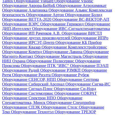
Tantos
Оборудование Viguard
Оборудование Visonic
Оборудование Аврора-БиНиБ
Оборудование Агрохимикат
Оборудование Альтоника
Оборудование Альянс Комплексная
безопасность
Оборудование Артон
Оборудование Болид
Оборудование ВЕТТА-2020
Оборудование ВС-ВЕКТОР-АП
Оборудование ВЭРС
Оборудование Гириконд
Оборудование
ДИП-Интеллект
Оборудование ИВС-Сигналспецавтоматика
Оборудование ИП Раченков А.В.
Оборудование ВИСТЛ
Оборудование других производителей
Оборудование ИПРо
Оборудование ИРСЭТ-Центр
Оборудование КБ Прибор
Оборудование Квазар
Оборудование Комплектстройсервис
Оборудование Комтид
Оборудование Лавина
Оборудование
Магнито-Контакт
Оборудование Магистраль
Оборудование
НИЦ Охрана
Оборудование Полисервис
Оборудование
Проксима
Оборудование ПТК "ИВС"
Оборудование ПЭАП
Оборудование Радий
Оборудование РЗМКП
Оборудование
Ритм
Оборудование Риэлта
Оборудование Рубеж
Оборудование СЕНСОР, НПП
Оборудование Септима
Оборудование Сибирский Арсенал
Оборудование Сигма-ИС
Оборудование Сигнал-Плюс
Оборудование Си-Норд
Оборудование Системсервис
Оборудование СОКРАТ
Оборудование Спектрон НПО
Оборудование
Спецавтоматика, Минск
Оборудование Спецприбор
Оборудование СПЭК
Оборудование Стелс
Оборудование
Теко
Оборудование Технотэл
Оборудование ТРЕЗОР