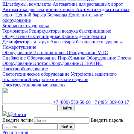
Шлагбаумы, комплекты
Автоматика для распашных ворот
Автоматика для секционных ворот
Автоматика для откатных
ворот
Цепной барьер
Болларды
Дополнительное
оборудование
Безопасность здоровья
Термометры
Рециркуляторы воздуха бактерицидные
Облучатели бактерицидные
Кабины дезинфекции
Дезинфекторы для рук
Аксессуары безопасности здоровья
Пожаротушение
Оборудование Источник плюс
Оборудование МТС
Снабжение
Оборудование ПироХимика
Оборудование Элеста
Оборудование Эпотос
Оборудование ЭТЕРНИС
Электрооборудование
Светотехническое оборудование
Устройства защитного
отключения
Электротехнические изделия
Электроустановочные изделия
+7 (800) 550-50-60
+7 (495) 369-60-17
Найти
Введите логин
Введите пароль
Войти
Регистрация