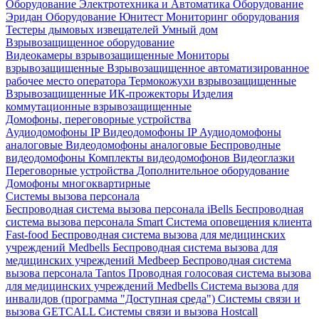
Оборудование Электротехника и Автоматика
Оборудование
Эридан
Оборудование Юнитест
Мониторинг оборудования
Тестеры дымовых извещателей
Умный дом
Взрывозащищенное оборудование
Видеокамеры взрывозащищенные
Мониторы
взрывозащищенные
Взрывозащищенное автоматизированное
рабочее место оператора
Термокожухи взрывозащищенные
Взрывозащищенные ИК-прожекторы
Изделия
коммутационные взрывозащищенные
Домофоны, переговорные устройства
Аудиодомофоны IP
Видеодомофоны IP
Аудиодомофоны
аналоговые
Видеодомофоны аналоговые
Беспроводные
видеодомофоны
Комплекты видеодомофонов
Видеоглазки
Переговорные устройства
Дополнительное оборудование
Домофоны многоквартирные
Системы вызова персонала
Беспроводная система вызова персонала iBells
Беспроводная
система вызова персонала Smart
Система оповещения клиента
Fast-food
Беспроводная система вызова для медицинских
учреждений Medbells
Беспроводная система вызова для
медицинских учреждений Medbeep
Беспроводная система
вызова персонала Tantos
Проводная голосовая система вызова
для медицинских учреждений Medbells
Система вызова для
инвалидов (программа "Доступная среда")
Системы связи и
вызова GETCALL
Системы связи и вызова Hostcall