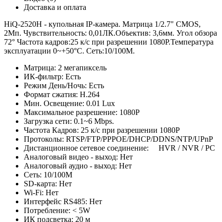
Доставка и оплата
HiQ-2520Н - купольная IP-камера. Матрица 1/2.7" CMOS,
2Мп. Чувствительность: 0,01ЛК.Объектив: 3,6мм. Угол обзора
72° Частота кадров:25 к/с при разрешении 1080P.Температура
эксплуатации 0~+50°C. Сеть:10/100M.
Матрица: 2 мегапиксель
ИК-фильтр: Есть
Режим День/Ночь: Есть
Формат сжатия: H.264
Мин. Освещение: 0.01 Lux
Максимальное разрешение: 1080P
Загрузка сети: 0.1~6 Mbps.
Частота Кадров: 25 к/с при разрешении 1080P
Протоколы: RTSP/FTP/PPPOE/DHCP/DDNS/NTP/UPnP
Дистанционное сетевое соединение: HVR / NVR / PC
Аналоговый видео - выход: Нет
Аналоговый аудио - выход: Нет
Сеть: 10/100M
SD-карта: Нет
Wi-Fi: Нет
Интерфейс RS485: Нет
Потребление: < 5W
ИК подсветка: 20 м