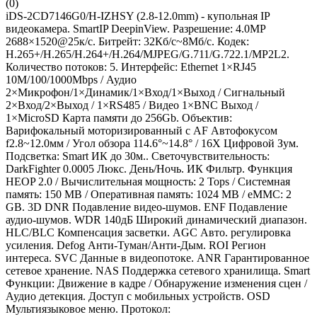
(0)
iDS-2CD7146G0/H-IZHSY (2.8-12.0mm) - купольная IP
видеокамера. SmartIP DeepinView. Разрешение: 4.0МР
2688×1520@25к/с. Битрейт: 32Кб/с~8Мб/с. Кодек:
H.265+/H.265/H.264+/H.264/MJPEG/G.711/G.722.1/MP2L2.
Количество потоков: 5. Интерфейс: Ethernet 1×RJ45
10M/100/1000Mbps / Аудио
2×Микрофон/1×Динамик/1×Вход/1×Выход / Сигнальный
2×Вход/2×Выход / 1×RS485 / Видео 1×BNC Выход /
1×MicroSD Карта памяти до 256Gb. Объектив:
Варифокальный моторизированный с AF Автофокусом
f2.8~12.0мм / Угол обзора 114.6°~14.8° / 16X Цифровой Зум.
Подсветка: Smart ИК до 30м.. Светочувствительность:
DarkFighter 0.0005 Люкс. День/Ночь. ИК Фильтр. Функция
HEOP 2.0 / Вычислительная мощность: 2 Tops / Системная
память: 150 MB / Оперативная память: 1024 MB / eMMC: 2
GB. 3D DNR Подавление видео-шумов. ENF Подавление
аудио-шумов. WDR 140дБ Широкий динамический диапазон.
HLC/BLC Компенсация засветки. AGC Авто. регулировка
усиления. Defog Анти-Туман/Анти-Дым. ROI Регион
интереса. SVC Данные в видеопотоке. ANR Гарантированное
сетевое хранение. NAS Поддержка сетевого хранилища. Smart
Функции: Движение в кадре / Обнаружение изменения сцен /
Аудио детекция. Доступ с мобильных устройств. OSD
Мультиязыковое меню. Протокол: