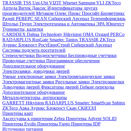
TRASSIR
TSS
Uni-Ubi
VIZIT
Wisenet Samsung
YLI
ZKTeco
Артида
Витек
Даксис
Идентификаторы других
производителей
Метаком
Олевс
Прокс
Прософт-Биометрикс
Радий
РЕВЕРС
SEAN
Сибирский Арсенал
Телеинформсвязь
Штольц Групп
Электротехника и Автоматика
ЭРА
Юнитест
Турникеты, калитки
CARDDEX
Dahua Technology
Hikvision
ОМА
Oxgard
PERCo
RADARPLUS
RusGate
Smartec
Tantos
TRASSIR
ZKTeco
Аурикс
Блокпост
РостЕвроСтрой
Сибирский Арсенал
Системы подсчета посетителей
Стереосчетчики
Видеосчетчики
Беспроводные счетчики
Проводные счетчики
Программное обеспечение
Дополнительное оборудование
Электрозамки, доводчики дверей
Умные электронные замки
Электромеханические замки
Электромагнитные замки
Ригельные замки
Электрозащелки
Доводчики дверей
Фиксаторы дверей
Гибкие переходы
Дополнительное оборудование
Металлодетекторы, интроскопы
GARRETT
Hikvision
RADARPLUS
Smartec
SmartScan
Sphinx
ZKTeco
Арка
Аурикс
Блокпост
Скан
СКИЗЭЛ
Принтеры карт
Аксессуары к принтерам Zebra
Принтеры Advent SOLID
Принтеры Evolis
Принтеры Fargo
Принтеры IDP
Источники питания