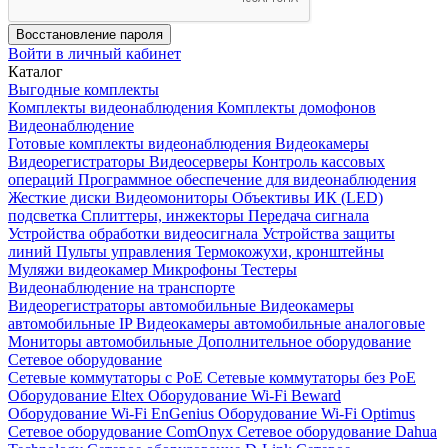
Восстановление пароля
Войти в личный кабинет
Каталог
Выгодные комплекты
Комплекты видеонаблюдения
Комплекты домофонов
Видеонаблюдение
Готовые комплекты видеонаблюдения
Видеокамеры
Видеорегистраторы
Видеосерверы
Контроль кассовых
операций
Программное обеспечение для видеонаблюдения
Жесткие диски
Видеомониторы
Объективы
ИК (LED)
подсветка
Сплиттеры, инжекторы
Передача сигнала
Устройства обработки видеосигнала
Устройства защиты
линий
Пульты управления
Термокожухи, кронштейны
Муляжи видеокамер
Микрофоны
Тестеры
Видеонаблюдение на транспорте
Видеорегистраторы автомобильные
Видеокамеры
автомобильные IP
Видеокамеры автомобильные аналоговые
Мониторы автомобильные
Дополнительное оборудование
Сетевое оборудование
Сетевые коммутаторы с РоЕ
Сетевые коммутаторы без РоЕ
Оборудование Eltex
Оборудование Wi-Fi Beward
Оборудование Wi-Fi EnGenius
Оборудование Wi-Fi Optimus
Сетевое оборудование ComOnyx
Сетевое оборудование Dahua