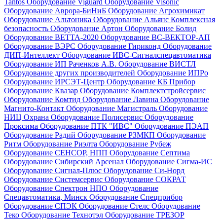
Tantos
Оборудование Viguard
Оборудование Visonic
Оборудование Аврора-БиНиБ
Оборудование Агрохимикат
Оборудование Альтоника
Оборудование Альянс Комплексная
безопасность
Оборудование Артон
Оборудование Болид
Оборудование ВЕТТА-2020
Оборудование ВС-ВЕКТОР-АП
Оборудование ВЭРС
Оборудование Гириконд
Оборудование
ДИП-Интеллект
Оборудование ИВС-Сигналспецавтоматика
Оборудование ИП Раченков А.В.
Оборудование ВИСТЛ
Оборудование других производителей
Оборудование ИПРо
Оборудование ИРСЭТ-Центр
Оборудование КБ Прибор
Оборудование Квазар
Оборудование Комплектстройсервис
Оборудование Комтид
Оборудование Лавина
Оборудование
Магнито-Контакт
Оборудование Магистраль
Оборудование
НИЦ Охрана
Оборудование Полисервис
Оборудование
Проксима
Оборудование ПТК "ИВС"
Оборудование ПЭАП
Оборудование Радий
Оборудование РЗМКП
Оборудование
Ритм
Оборудование Риэлта
Оборудование Рубеж
Оборудование СЕНСОР, НПП
Оборудование Септима
Оборудование Сибирский Арсенал
Оборудование Сигма-ИС
Оборудование Сигнал-Плюс
Оборудование Си-Норд
Оборудование Системсервис
Оборудование СОКРАТ
Оборудование Спектрон НПО
Оборудование
Спецавтоматика, Минск
Оборудование Спецприбор
Оборудование СПЭК
Оборудование Стелс
Оборудование
Теко
Оборудование Технотэл
Оборудование ТРЕЗОР