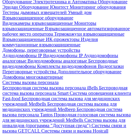
Оборудование Электротехника и Автоматика
Оборудование
Эридан
Оборудование Юнитест
Мониторинг оборудования
Тестеры дымовых извещателей
Умный дом
Взрывозащищенное оборудование
Видеокамеры взрывозащищенные
Мониторы
взрывозащищенные
Взрывозащищенное автоматизированное
рабочее место оператора
Термокожухи взрывозащищенные
Взрывозащищенные ИК-прожекторы
Изделия
коммутационные взрывозащищенные
Домофоны, переговорные устройства
Аудиодомофоны IP
Видеодомофоны IP
Аудиодомофоны
аналоговые
Видеодомофоны аналоговые
Беспроводные
видеодомофоны
Комплекты видеодомофонов
Видеоглазки
Переговорные устройства
Дополнительное оборудование
Домофоны многоквартирные
Системы вызова персонала
Беспроводная система вызова персонала iBells
Беспроводная
система вызова персонала Smart
Система оповещения клиента
Fast-food
Беспроводная система вызова для медицинских
учреждений Medbells
Беспроводная система вызова для
медицинских учреждений Medbeep
Беспроводная система
вызова персонала Tantos
Проводная голосовая система вызова
для медицинских учреждений Medbells
Система вызова для
инвалидов (программа "Доступная среда")
Системы связи и
вызова GETCALL
Системы связи и вызова Hostcall