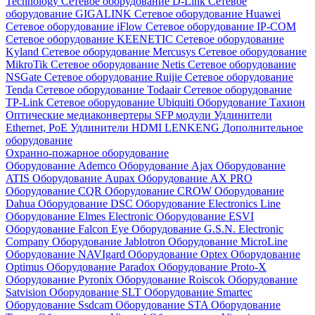
Technology
Сетевое оборудование D-Link
Сетевое
оборудование GIGALINK
Сетевое оборудование Huawei
Сетевое оборудование iFlow
Сетевое оборудование IP-COM
Сетевое оборудование KEENETIC
Сетевое оборудование
Kyland
Сетевое оборудование Mercusys
Сетевое оборудование
MikroTik
Сетевое оборудование Netis
Сетевое оборудование
NSGate
Сетевое оборудование Ruijie
Сетевое оборудование
Tenda
Сетевое оборудование Todaair
Сетевое оборудование
TP-Link
Сетевое оборудование Ubiquiti
Оборудование Тахион
Оптические медиаконвертеры
SFP модули
Удлинители
Ethernet, PoE
Удлинители HDMI LENKENG
Дополнительное
оборудование
Охранно-пожарное оборудование
Оборудование Ademco
Оборудование Ajax
Оборудование
ATIS
Оборудование Aupax
Оборудование AX PRO
Оборудование CQR
Оборудование CROW
Оборудование
Dahua
Оборудование DSC
Оборудование Electronics Line
Оборудование Elmes Electronic
Оборудование ESVI
Оборудование Falcon Eye
Оборудование G.S.N. Electronic
Company
Оборудование Jablotron
Оборудование MicroLine
Оборудование NAVIgard
Оборудование Optex
Оборудование
Optimus
Оборудование Paradox
Оборудование Proto-X
Оборудование Pyronix
Оборудование Roiscok
Оборудование
Satvision
Оборудование SLT
Оборудование Smartec
Оборудование Ssdcam
Оборудование STA
Оборудование