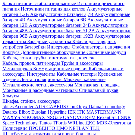
Блоки питания стабилизированные
Источники резервного
питания
Источники питания для котлов
Аккумуляторные
батареи 1,2В
Аккумуляторные батареи 3,7В
Аккумуляторные
батареи 4В
Аккумуляторные батареи 6В
Аккумуляторные
батареи 12В
Аккумуляторные батареи 24В
Аккумуляторные
батареи 48В
Аккумуляторные батареи 51,2В
Аккумуляторные
батареи 96В
Аккумуляторные батареи 192В
Аккумуляторные
термостаты
Зарядные устройства
Кабели для зарядных
устройств
Батарейки
Инверторы
Стабилизаторы напряжения
Корпуса
Дополнительное оборудование
Солнечные модули
Кабель, лотки, трубы, инструменты, крепеж
Кабель, провод, патч-корды
Трубы и аксессуары
Металлорукав
Коммутационные изделия
Кабель-каналы и
аксессуары
Инструменты
Кабельные тестеры
Крепежные
изделия
Лента изоляционная
Маркеры кабельные
Металлические лотки, аксессуары
Монтажная площадка
Монтажные и расходные материалы
Спиральный рукав
Хомуты
Шкафы, стойки, аксессуары
5bites
Accordtec
ATIS
CABEUS
ComOnyx
Dahua Technology
Datarex
Elbox
Eurolan
Hyperline
IEK
ITK
MASTERMANN
MAXYS
NIKOMAX
NSGate
OSNOVO
REM
Rexant
SLT
SNR
Space Technology
Tantos
TFortis
WRLine
ДКС
МЭК-Электрика
Полисервис
ПРОВЕНТО
ЦМО
NETLAN
TLK
Шлагбаумы, автоматика для ворот, болларды