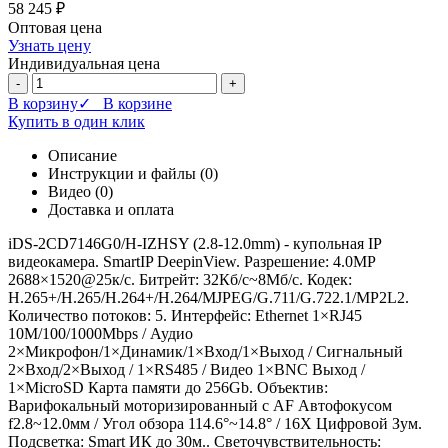
58 245 ₽
Оптовая цена
Узнать цену
Индивидуальная цена
-
+
В корзину
✓ В корзине
Купить в один клик
Описание
Инструкции и файлы (0)
Видео (0)
Доставка и оплата
iDS-2CD7146G0/H-IZHSY (2.8-12.0mm) - купольная IP
видеокамера. SmartIP DeepinView. Разрешение: 4.0МР
2688×1520@25к/с. Битрейт: 32Кб/с~8Мб/с. Кодек:
H.265+/H.265/H.264+/H.264/MJPEG/G.711/G.722.1/MP2L2.
Количество потоков: 5. Интерфейс: Ethernet 1×RJ45
10M/100/1000Mbps / Аудио
2×Микрофон/1×Динамик/1×Вход/1×Выход / Сигнальный
2×Вход/2×Выход / 1×RS485 / Видео 1×BNC Выход /
1×MicroSD Карта памяти до 256Gb. Объектив:
Варифокальный моторизированный с AF Автофокусом
f2.8~12.0мм / Угол обзора 114.6°~14.8° / 16X Цифровой Зум.
Подсветка: Smart ИК до 30м.. Светочувствительность: