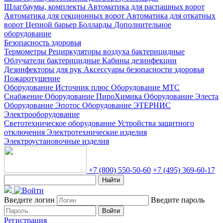
Шлагбаумы, комплекты
Автоматика для распашных ворот
Автоматика для секционных ворот
Автоматика для откатных
ворот
Цепной барьер
Болларды
Дополнительное
оборудование
Безопасность здоровья
Термометры
Рециркуляторы воздуха бактерицидные
Облучатели бактерицидные
Кабины дезинфекции
Дезинфекторы для рук
Аксессуары безопасности здоровья
Пожаротушение
Оборудование Источник плюс
Оборудование МТС
Снабжение
Оборудование ПироХимика
Оборудование Элеста
Оборудование Эпотос
Оборудование ЭТЕРНИС
Электрооборудование
Светотехническое оборудование
Устройства защитного
отключения
Электротехнические изделия
Электроустановочные изделия
+7 (800) 550-50-60
+7 (495) 369-60-17
Найти
Введите логин
Введите пароль
Войти
Регистрация