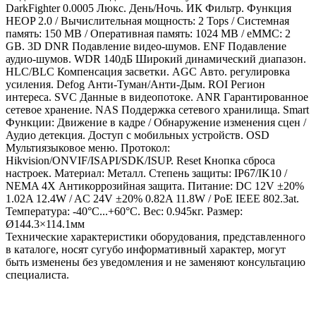
DarkFighter 0.0005 Люкс. День/Ночь. ИК Фильтр. Функция
HEOP 2.0 / Вычислительная мощность: 2 Tops / Системная
память: 150 MB / Оперативная память: 1024 MB / eMMC: 2
GB. 3D DNR Подавление видео-шумов. ENF Подавление
аудио-шумов. WDR 140дБ Широкий динамический диапазон.
HLC/BLC Компенсация засветки. AGC Авто. регулировка
усиления. Defog Анти-Туман/Анти-Дым. ROI Регион
интереса. SVC Данные в видеопотоке. ANR Гарантированное
сетевое хранение. NAS Поддержка сетевого хранилища. Smart
Функции: Движение в кадре / Обнаружение изменения сцен /
Аудио детекция. Доступ с мобильных устройств. OSD
Мультиязыковое меню. Протокол:
Hikvision/ONVIF/ISAPI/SDK/ISUP. Reset Кнопка сброса
настроек. Материал: Металл. Степень защиты: IP67/IK10 /
NEMA 4X Антикоррозийная защита. Питание: DC 12V ±20%
1.02A 12.4W / AC 24V ±20% 0.82A 11.8W / PoE IEEE 802.3at.
Температура: -40°C...+60°C. Вес: 0.945кг. Размер:
Ø144.3×114.1мм
Технические характеристики оборудования, представленного
в каталоге, носят сугубо информативный характер, могут
быть изменены без уведомления и не заменяют консультацию
специалиста.