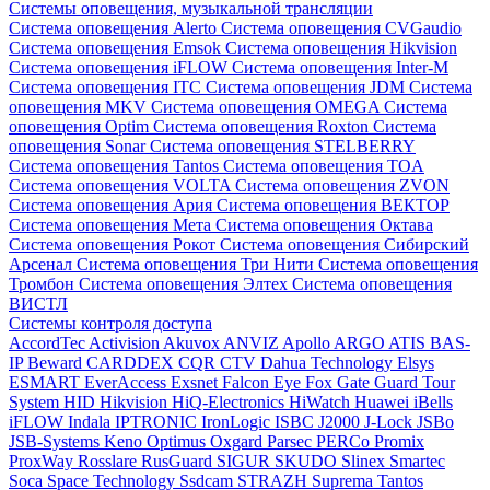
Системы оповещения, музыкальной трансляции
Система оповещения Alerto
Система оповещения CVGaudio
Система оповещения Emsok
Система оповещения Hikvision
Система оповещения iFLOW
Система оповещения Inter-M
Система оповещения ITC
Система оповещения JDM
Система
оповещения MKV
Система оповещения OMEGA
Система
оповещения Optim
Система оповещения Roxton
Система
оповещения Sonar
Система оповещения STELBERRY
Система оповещения Tantos
Система оповещения TOA
Система оповещения VOLTA
Система оповещения ZVON
Система оповещения Ария
Система оповещения ВЕКТОР
Система оповещения Мета
Система оповещения Октава
Система оповещения Рокот
Система оповещения Сибирский
Арсенал
Система оповещения Три Нити
Система оповещения
Тромбон
Система оповещения Элтех
Система оповещения
ВИСТЛ
Системы контроля доступа
AccordTec
Activision
Akuvox
ANVIZ
Apollo
ARGO
ATIS
BAS-
IP
Beward
CARDDEX
CQR
CTV
Dahua Technology
Elsys
ESMART
EverAccess
Exsnet
Falcon Eye
Fox
Gate
Guard Tour
System
HID
Hikvision
HiQ-Electronics
HiWatch
Huawei
iBells
iFLOW
Indala
IPTRONIC
IronLogic
ISBC
J2000
J-Lock
JSBo
JSB-Systems
Keno
Optimus
Oxgard
Parsec
PERCo
Promix
ProxWay
Rosslare
RusGuard
SIGUR
SKUDO
Slinex
Smartec
Soca
Space Technology
Ssdcam
STRAZH
Suprema
Tantos