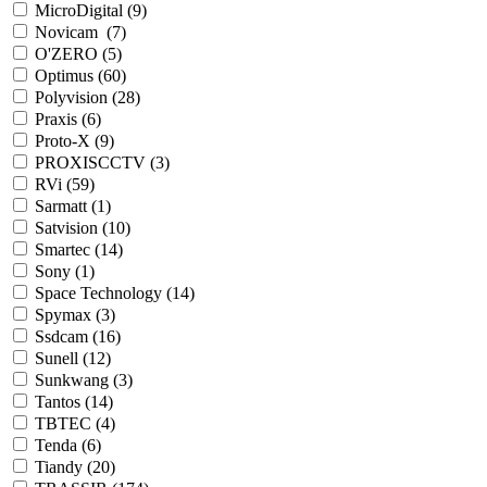
MicroDigital (
9
)
Novicam (
7
)
O'ZERO (
5
)
Optimus (
60
)
Polyvision (
28
)
Praxis (
6
)
Proto-X (
9
)
PROXISCCTV (
3
)
RVi (
59
)
Sarmatt (
1
)
Satvision (
10
)
Smartec (
14
)
Sony (
1
)
Space Technology (
14
)
Spymax (
3
)
Ssdcam (
16
)
Sunell (
12
)
Sunkwang (
3
)
Tantos (
14
)
TBTEC (
4
)
Tenda (
6
)
Tiandy (
20
)