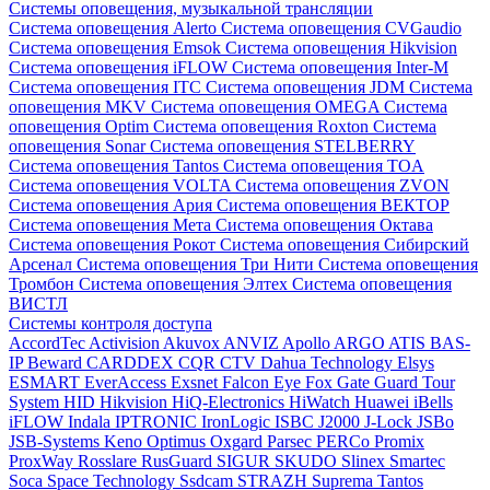
Системы оповещения, музыкальной трансляции
Система оповещения Alerto
Система оповещения CVGaudio
Система оповещения Emsok
Система оповещения Hikvision
Система оповещения iFLOW
Система оповещения Inter-M
Система оповещения ITC
Система оповещения JDM
Система
оповещения MKV
Система оповещения OMEGA
Система
оповещения Optim
Система оповещения Roxton
Система
оповещения Sonar
Система оповещения STELBERRY
Система оповещения Tantos
Система оповещения TOA
Система оповещения VOLTA
Система оповещения ZVON
Система оповещения Ария
Система оповещения ВЕКТОР
Система оповещения Мета
Система оповещения Октава
Система оповещения Рокот
Система оповещения Сибирский
Арсенал
Система оповещения Три Нити
Система оповещения
Тромбон
Система оповещения Элтех
Система оповещения
ВИСТЛ
Системы контроля доступа
AccordTec
Activision
Akuvox
ANVIZ
Apollo
ARGO
ATIS
BAS-
IP
Beward
CARDDEX
CQR
CTV
Dahua Technology
Elsys
ESMART
EverAccess
Exsnet
Falcon Eye
Fox
Gate
Guard Tour
System
HID
Hikvision
HiQ-Electronics
HiWatch
Huawei
iBells
iFLOW
Indala
IPTRONIC
IronLogic
ISBC
J2000
J-Lock
JSBo
JSB-Systems
Keno
Optimus
Oxgard
Parsec
PERCo
Promix
ProxWay
Rosslare
RusGuard
SIGUR
SKUDO
Slinex
Smartec
Soca
Space Technology
Ssdcam
STRAZH
Suprema
Tantos