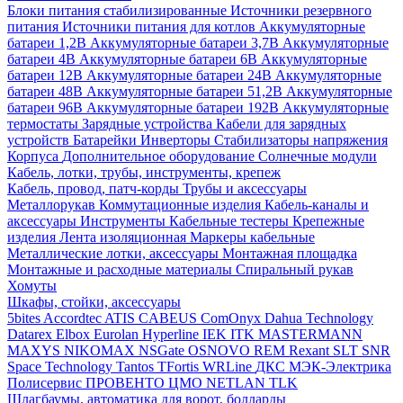
Блоки питания стабилизированные
Источники резервного
питания
Источники питания для котлов
Аккумуляторные
батареи 1,2В
Аккумуляторные батареи 3,7В
Аккумуляторные
батареи 4В
Аккумуляторные батареи 6В
Аккумуляторные
батареи 12В
Аккумуляторные батареи 24В
Аккумуляторные
батареи 48В
Аккумуляторные батареи 51,2В
Аккумуляторные
батареи 96В
Аккумуляторные батареи 192В
Аккумуляторные
термостаты
Зарядные устройства
Кабели для зарядных
устройств
Батарейки
Инверторы
Стабилизаторы напряжения
Корпуса
Дополнительное оборудование
Солнечные модули
Кабель, лотки, трубы, инструменты, крепеж
Кабель, провод, патч-корды
Трубы и аксессуары
Металлорукав
Коммутационные изделия
Кабель-каналы и
аксессуары
Инструменты
Кабельные тестеры
Крепежные
изделия
Лента изоляционная
Маркеры кабельные
Металлические лотки, аксессуары
Монтажная площадка
Монтажные и расходные материалы
Спиральный рукав
Хомуты
Шкафы, стойки, аксессуары
5bites
Accordtec
ATIS
CABEUS
ComOnyx
Dahua Technology
Datarex
Elbox
Eurolan
Hyperline
IEK
ITK
MASTERMANN
MAXYS
NIKOMAX
NSGate
OSNOVO
REM
Rexant
SLT
SNR
Space Technology
Tantos
TFortis
WRLine
ДКС
МЭК-Электрика
Полисервис
ПРОВЕНТО
ЦМО
NETLAN
TLK
Шлагбаумы, автоматика для ворот, болларды