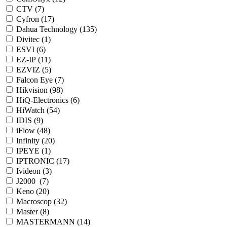
CTV (
7
)
Cyfron (
17
)
Dahua Technology (
135
)
Divitec (
1
)
ESVI (
6
)
EZ-IP (
11
)
EZVIZ (
5
)
Falcon Eye (
7
)
Hikvision (
98
)
HiQ-Electronics (
6
)
HiWatch (
54
)
IDIS (
9
)
iFlow (
48
)
Infinity (
20
)
IPEYE (
1
)
IPTRONIC (
17
)
Ivideon (
3
)
J2000 (
7
)
Keno (
20
)
Macroscop (
32
)
Master (
8
)
MASTERMANN (
14
)