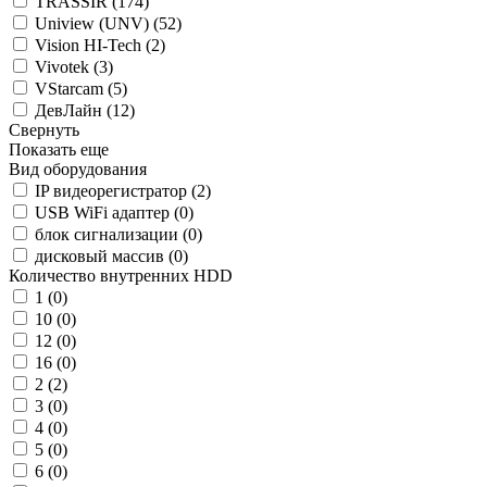
TRASSIR (
174
)
Uniview (UNV) (
52
)
Vision HI-Tech (
2
)
Vivotek (
3
)
VStarcam (
5
)
ДевЛайн (
12
)
Свернуть
Показать еще
Вид оборудования
IP видеорегистратор (
2
)
USB WiFi адаптер (
0
)
блок сигнализации (
0
)
дисковый массив (
0
)
Количество внутренних HDD
1 (
0
)
10 (
0
)
12 (
0
)
16 (
0
)
2 (
2
)
3 (
0
)
4 (
0
)
5 (
0
)
6 (
0
)