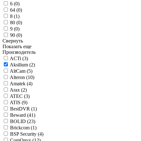
6 (
0
)
64 (
0
)
8 (
1
)
80 (
0
)
9 (
0
)
90 (
0
)
Свернуть
Показать еще
Производитель
ACTi (
3
)
Aksilium (
2
)
AltCam (
5
)
Alteron (
10
)
Amatek (
4
)
Arax (
2
)
ATEC (
3
)
ATIS (
9
)
BestDVR (
1
)
Beward (
41
)
BOLID (
23
)
Brickcom (
1
)
BSP Security (
4
)
ComOnyx (
12
)