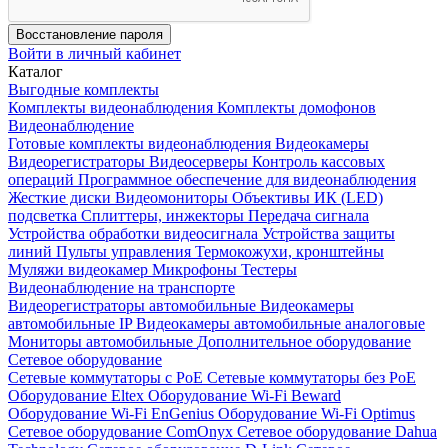
Восстановление пароля
Войти в личный кабинет
Каталог
Выгодные комплекты
Комплекты видеонаблюдения
Комплекты домофонов
Видеонаблюдение
Готовые комплекты видеонаблюдения
Видеокамеры
Видеорегистраторы
Видеосерверы
Контроль кассовых
операций
Программное обеспечение для видеонаблюдения
Жесткие диски
Видеомониторы
Объективы
ИК (LED)
подсветка
Сплиттеры, инжекторы
Передача сигнала
Устройства обработки видеосигнала
Устройства защиты
линий
Пульты управления
Термокожухи, кронштейны
Муляжи видеокамер
Микрофоны
Тестеры
Видеонаблюдение на транспорте
Видеорегистраторы автомобильные
Видеокамеры
автомобильные IP
Видеокамеры автомобильные аналоговые
Мониторы автомобильные
Дополнительное оборудование
Сетевое оборудование
Сетевые коммутаторы с РоЕ
Сетевые коммутаторы без РоЕ
Оборудование Eltex
Оборудование Wi-Fi Beward
Оборудование Wi-Fi EnGenius
Оборудование Wi-Fi Optimus
Сетевое оборудование ComOnyx
Сетевое оборудование Dahua