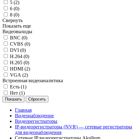
5 (
2
)
6 (
0
)
8 (
0
)
Свернуть
Показать еще
Видеовыходы
BNC (
0
)
CVBS (
0
)
DVI (
0
)
H.264 (
0
)
H.265 (
0
)
HDMI (
2
)
VGA (
2
)
Встроенная видеоаналитика
Есть (
1
)
Нет (
1
)
Главная
Видеонаблюдение
Видеорегистраторы
IP-видеорегистраторы (NVR) — сетевые регистраторы
для видеонаблюдения
Сетевые IP видеорегистраторы Aksilium