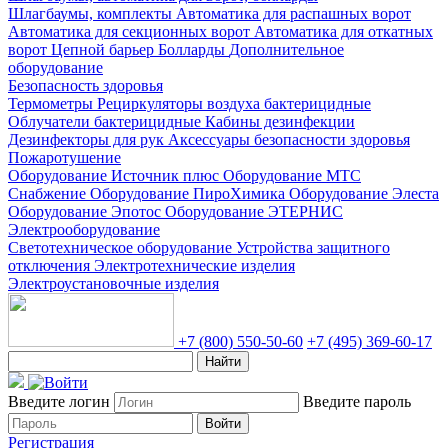
Шлагбаумы, комплекты
Автоматика для распашных ворот
Автоматика для секционных ворот
Автоматика для откатных
ворот
Цепной барьер
Болларды
Дополнительное
оборудование
Безопасность здоровья
Термометры
Рециркуляторы воздуха бактерицидные
Облучатели бактерицидные
Кабины дезинфекции
Дезинфекторы для рук
Аксессуары безопасности здоровья
Пожаротушение
Оборудование Источник плюс
Оборудование МТС
Снабжение
Оборудование ПироХимика
Оборудование Элеста
Оборудование Эпотос
Оборудование ЭТЕРНИС
Электрооборудование
Светотехническое оборудование
Устройства защитного
отключения
Электротехнические изделия
Электроустановочные изделия
+7 (800) 550-50-60
+7 (495) 369-60-17
Найти
Введите логин
Введите пароль
Войти
Регистрация