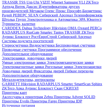
TRASSIR
TSS
Uni-Ubi
VIZIT
Wisenet Samsung
YLI
ZKTeco
Артида
Витек
Даксис
Идентификаторы других
производителей
Метаком
Олевс
Прокс
Прософт-Биометрикс
Радий
РЕВЕРС
SEAN
Сибирский Арсенал
Телеинформсвязь
Штольц Групп
Электротехника и Автоматика
ЭРА
Юнитест
Турникеты, калитки
CARDDEX
Dahua Technology
Hikvision
ОМА
Oxgard
PERCo
RADARPLUS
RusGate
Smartec
Tantos
TRASSIR
ZKTeco
Аурикс
Блокпост
РостЕвроСтрой
Сибирский Арсенал
Системы подсчета посетителей
Стереосчетчики
Видеосчетчики
Беспроводные счетчики
Проводные счетчики
Программное обеспечение
Дополнительное оборудование
Электрозамки, доводчики дверей
Умные электронные замки
Электромеханические замки
Электромагнитные замки
Ригельные замки
Электрозащелки
Доводчики дверей
Фиксаторы дверей
Гибкие переходы
Дополнительное оборудование
Металлодетекторы, интроскопы
GARRETT
Hikvision
RADARPLUS
Smartec
SmartScan
Sphinx
ZKTeco
Арка
Аурикс
Блокпост
Скан
СКИЗЭЛ
Принтеры карт
Аксессуары к принтерам Zebra
Принтеры Advent SOLID
Принтеры Evolis
Принтеры Fargo
Принтеры IDP
Источники питания