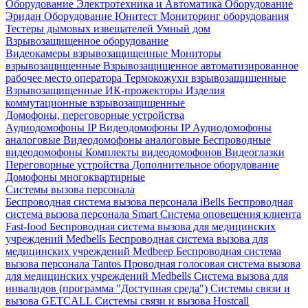
Оборудование Электротехника и Автоматика
Оборудование
Эридан
Оборудование Юнитест
Мониторинг оборудования
Тестеры дымовых извещателей
Умный дом
Взрывозащищенное оборудование
Видеокамеры взрывозащищенные
Мониторы
взрывозащищенные
Взрывозащищенное автоматизированное
рабочее место оператора
Термокожухи взрывозащищенные
Взрывозащищенные ИК-прожекторы
Изделия
коммутационные взрывозащищенные
Домофоны, переговорные устройства
Аудиодомофоны IP
Видеодомофоны IP
Аудиодомофоны
аналоговые
Видеодомофоны аналоговые
Беспроводные
видеодомофоны
Комплекты видеодомофонов
Видеоглазки
Переговорные устройства
Дополнительное оборудование
Домофоны многоквартирные
Системы вызова персонала
Беспроводная система вызова персонала iBells
Беспроводная
система вызова персонала Smart
Система оповещения клиента
Fast-food
Беспроводная система вызова для медицинских
учреждений Medbells
Беспроводная система вызова для
медицинских учреждений Medbeep
Беспроводная система
вызова персонала Tantos
Проводная голосовая система вызова
для медицинских учреждений Medbells
Система вызова для
инвалидов (программа "Доступная среда")
Системы связи и
вызова GETCALL
Системы связи и вызова Hostcall