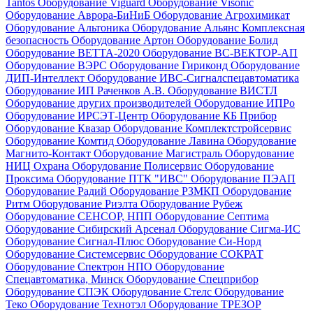
Tantos
Оборудование Viguard
Оборудование Visonic
Оборудование Аврора-БиНиБ
Оборудование Агрохимикат
Оборудование Альтоника
Оборудование Альянс Комплексная
безопасность
Оборудование Артон
Оборудование Болид
Оборудование ВЕТТА-2020
Оборудование ВС-ВЕКТОР-АП
Оборудование ВЭРС
Оборудование Гириконд
Оборудование
ДИП-Интеллект
Оборудование ИВС-Сигналспецавтоматика
Оборудование ИП Раченков А.В.
Оборудование ВИСТЛ
Оборудование других производителей
Оборудование ИПРо
Оборудование ИРСЭТ-Центр
Оборудование КБ Прибор
Оборудование Квазар
Оборудование Комплектстройсервис
Оборудование Комтид
Оборудование Лавина
Оборудование
Магнито-Контакт
Оборудование Магистраль
Оборудование
НИЦ Охрана
Оборудование Полисервис
Оборудование
Проксима
Оборудование ПТК "ИВС"
Оборудование ПЭАП
Оборудование Радий
Оборудование РЗМКП
Оборудование
Ритм
Оборудование Риэлта
Оборудование Рубеж
Оборудование СЕНСОР, НПП
Оборудование Септима
Оборудование Сибирский Арсенал
Оборудование Сигма-ИС
Оборудование Сигнал-Плюс
Оборудование Си-Норд
Оборудование Системсервис
Оборудование СОКРАТ
Оборудование Спектрон НПО
Оборудование
Спецавтоматика, Минск
Оборудование Спецприбор
Оборудование СПЭК
Оборудование Стелс
Оборудование
Теко
Оборудование Технотэл
Оборудование ТРЕЗОР