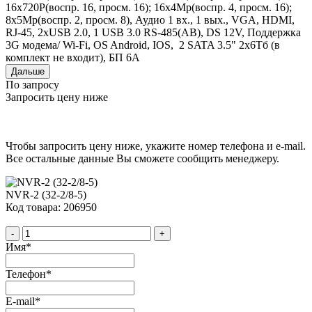
16x720P(воспр. 16, просм. 16); 16x4Mр(воспр. 4, просм. 16);
8x5Mр(воспр. 2, просм. 8), Аудио 1 вх., 1 вых., VGA, HDMI,
RJ-45, 2xUSB 2.0, 1 USB 3.0 RS-485(AB), DS 12V, Поддержка
3G модема/ Wi-Fi, ОS Android, IОS, 2 SATA 3.5" 2x6Tб (в
комплект не входит), БП 6А
Дальше
По запросу
Запросить цену ниже
Чтобы запросить цену ниже, укажите номер телефона и e-mail.
Все остальные данные Вы сможете сообщить менеджеру.
NVR-2 (32-2/8-5)
Код товара: 206950
-
+
Имя
*
Телефон
*
E-mail
*