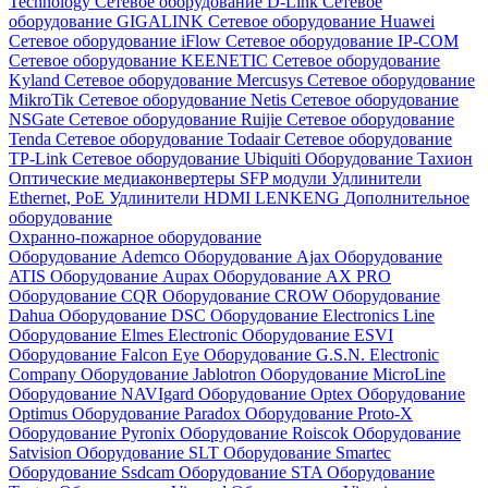
Technology
Сетевое оборудование D-Link
Сетевое
оборудование GIGALINK
Сетевое оборудование Huawei
Сетевое оборудование iFlow
Сетевое оборудование IP-COM
Сетевое оборудование KEENETIC
Сетевое оборудование
Kyland
Сетевое оборудование Mercusys
Сетевое оборудование
MikroTik
Сетевое оборудование Netis
Сетевое оборудование
NSGate
Сетевое оборудование Ruijie
Сетевое оборудование
Tenda
Сетевое оборудование Todaair
Сетевое оборудование
TP-Link
Сетевое оборудование Ubiquiti
Оборудование Тахион
Оптические медиаконвертеры
SFP модули
Удлинители
Ethernet, PoE
Удлинители HDMI LENKENG
Дополнительное
оборудование
Охранно-пожарное оборудование
Оборудование Ademco
Оборудование Ajax
Оборудование
ATIS
Оборудование Aupax
Оборудование AX PRO
Оборудование CQR
Оборудование CROW
Оборудование
Dahua
Оборудование DSC
Оборудование Electronics Line
Оборудование Elmes Electronic
Оборудование ESVI
Оборудование Falcon Eye
Оборудование G.S.N. Electronic
Company
Оборудование Jablotron
Оборудование MicroLine
Оборудование NAVIgard
Оборудование Optex
Оборудование
Optimus
Оборудование Paradox
Оборудование Proto-X
Оборудование Pyronix
Оборудование Roiscok
Оборудование
Satvision
Оборудование SLT
Оборудование Smartec
Оборудование Ssdcam
Оборудование STA
Оборудование