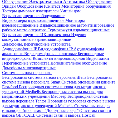
Оборудование Электротехника и Автоматика
Оборудование
Эридан
Оборудование Юнитест
Мониторинг оборудования
Тестеры дымовых извещателей
Умный дом
Взрывозащищенное оборудование
Видеокамеры взрывозащищенные
Мониторы
взрывозащищенные
Взрывозащищенное автоматизированное
рабочее место оператора
Термокожухи взрывозащищенные
Взрывозащищенные ИК-прожекторы
Изделия
коммутационные взрывозащищенные
Домофоны, переговорные устройства
Аудиодомофоны IP
Видеодомофоны IP
Аудиодомофоны
аналоговые
Видеодомофоны аналоговые
Беспроводные
видеодомофоны
Комплекты видеодомофонов
Видеоглазки
Переговорные устройства
Дополнительное оборудование
Домофоны многоквартирные
Системы вызова персонала
Беспроводная система вызова персонала iBells
Беспроводная
система вызова персонала Smart
Система оповещения клиента
Fast-food
Беспроводная система вызова для медицинских
учреждений Medbells
Беспроводная система вызова для
медицинских учреждений Medbeep
Беспроводная система
вызова персонала Tantos
Проводная голосовая система вызова
для медицинских учреждений Medbells
Система вызова для
инвалидов (программа "Доступная среда")
Системы связи и
вызова GETCALL
Системы связи и вызова Hostcall