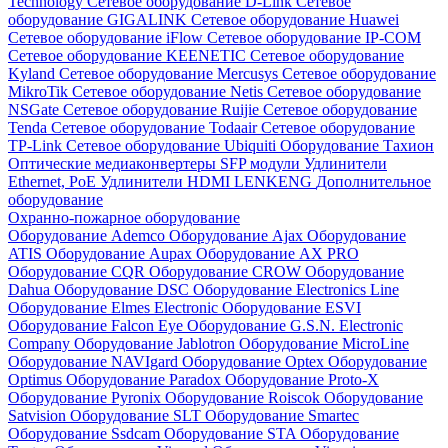
Technology
Сетевое оборудование D-Link
Сетевое
оборудование GIGALINK
Сетевое оборудование Huawei
Сетевое оборудование iFlow
Сетевое оборудование IP-COM
Сетевое оборудование KEENETIC
Сетевое оборудование
Kyland
Сетевое оборудование Mercusys
Сетевое оборудование
MikroTik
Сетевое оборудование Netis
Сетевое оборудование
NSGate
Сетевое оборудование Ruijie
Сетевое оборудование
Tenda
Сетевое оборудование Todaair
Сетевое оборудование
TP-Link
Сетевое оборудование Ubiquiti
Оборудование Тахион
Оптические медиаконвертеры
SFP модули
Удлинители
Ethernet, PoE
Удлинители HDMI LENKENG
Дополнительное
оборудование
Охранно-пожарное оборудование
Оборудование Ademco
Оборудование Ajax
Оборудование
ATIS
Оборудование Aupax
Оборудование AX PRO
Оборудование CQR
Оборудование CROW
Оборудование
Dahua
Оборудование DSC
Оборудование Electronics Line
Оборудование Elmes Electronic
Оборудование ESVI
Оборудование Falcon Eye
Оборудование G.S.N. Electronic
Company
Оборудование Jablotron
Оборудование MicroLine
Оборудование NAVIgard
Оборудование Optex
Оборудование
Optimus
Оборудование Paradox
Оборудование Proto-X
Оборудование Pyronix
Оборудование Roiscok
Оборудование
Satvision
Оборудование SLT
Оборудование Smartec
Оборудование Ssdcam
Оборудование STA
Оборудование