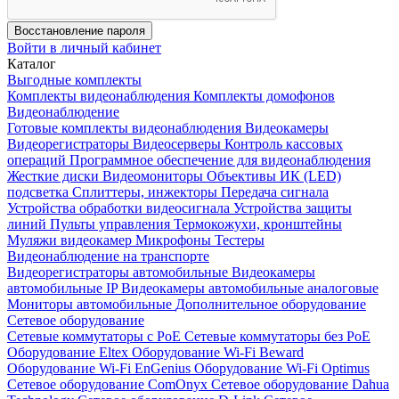
Восстановление пароля
Войти в личный кабинет
Каталог
Выгодные комплекты
Комплекты видеонаблюдения
Комплекты домофонов
Видеонаблюдение
Готовые комплекты видеонаблюдения
Видеокамеры
Видеорегистраторы
Видеосерверы
Контроль кассовых
операций
Программное обеспечение для видеонаблюдения
Жесткие диски
Видеомониторы
Объективы
ИК (LED)
подсветка
Сплиттеры, инжекторы
Передача сигнала
Устройства обработки видеосигнала
Устройства защиты
линий
Пульты управления
Термокожухи, кронштейны
Муляжи видеокамер
Микрофоны
Тестеры
Видеонаблюдение на транспорте
Видеорегистраторы автомобильные
Видеокамеры
автомобильные IP
Видеокамеры автомобильные аналоговые
Мониторы автомобильные
Дополнительное оборудование
Сетевое оборудование
Сетевые коммутаторы с РоЕ
Сетевые коммутаторы без РоЕ
Оборудование Eltex
Оборудование Wi-Fi Beward
Оборудование Wi-Fi EnGenius
Оборудование Wi-Fi Optimus
Сетевое оборудование ComOnyx
Сетевое оборудование Dahua