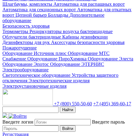
Шлагбаумы, комплекты
Автоматика для распашных ворот
Автоматика для секционных ворот
Автоматика для откатных
ворот
Цепной барьер
Болларды
Дополнительное
оборудование
Безопасность здоровья
Термометры
Рециркуляторы воздуха бактерицидные
Облучатели бактерицидные
Кабины дезинфекции
Дезинфекторы для рук
Аксессуары безопасности здоровья
Пожаротушение
Оборудование Источник плюс
Оборудование МТС
Снабжение
Оборудование ПироХимика
Оборудование Элеста
Оборудование Эпотос
Оборудование ЭТЕРНИС
Электрооборудование
Светотехническое оборудование
Устройства защитного
отключения
Электротехнические изделия
Электроустановочные изделия
+7 (800) 550-50-60
+7 (495) 369-60-17
Найти
Введите логин
Введите пароль
Войти
Регистрация