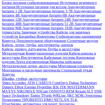
Блоки питания стабилизированные
Источники резервного
питания
Источники питания для котлов
Аккумуляторные
батареи 1,2В
Аккумуляторные батареи 3,7В
Аккумуляторные
батареи 4В
Аккумуляторные батареи 6В
Аккумуляторные
батареи 12В
Аккумуляторные батареи 24В
Аккумуляторные
батареи 48В
Аккумуляторные батареи 51,2В
Аккумуляторные
батареи 96В
Аккумуляторные батареи 192В
Аккумуляторные
термостаты
Зарядные устройства
Кабели для зарядных
устройств
Батарейки
Инверторы
Стабилизаторы напряжения
Корпуса
Дополнительное оборудование
Солнечные модули
Кабель, лотки, трубы, инструменты, крепеж
Кабель, провод, патч-корды
Трубы и аксессуары
Металлорукав
Коммутационные изделия
Кабель-каналы и
аксессуары
Инструменты
Кабельные тестеры
Крепежные
изделия
Лента изоляционная
Маркеры кабельные
Металлические лотки, аксессуары
Монтажная площадка
Монтажные и расходные материалы
Спиральный рукав
Хомуты
Шкафы, стойки, аксессуары
5bites
Accordtec
ATIS
CABEUS
ComOnyx
Dahua Technology
Datarex
Elbox
Eurolan
Hyperline
IEK
ITK
MASTERMANN
MAXYS
NIKOMAX
NSGate
OSNOVO
REM
Rexant
SLT
SNR
Space Technology
Tantos
TFortis
WRLine
ДКС
МЭК-Электрика
Полисервис
ПРОВЕНТО
ЦМО
NETLAN
TLK
Шлагбаумы, автоматика для ворот, болларды