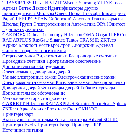
TRASSIR
TSS
Uni-Ubi
VIZIT
Wisenet Samsung
YLI
ZKTeco
Артида
Витек
Даксис
Идентификаторы других
производителей
Метаком
Олевс
Прокс
Прософт-Биометрикс
Радий
РЕВЕРС
SEAN
Сибирский Арсенал
Телеинформсвязь
Штольц Групп
Электротехника и Автоматика
ЭРА
Юнитест
Турникеты, калитки
CARDDEX
Dahua Technology
Hikvision
ОМА
Oxgard
PERCo
RADARPLUS
RusGate
Smartec
Tantos
TRASSIR
ZKTeco
Аурикс
Блокпост
РостЕвроСтрой
Сибирский Арсенал
Системы подсчета посетителей
Стереосчетчики
Видеосчетчики
Беспроводные счетчики
Проводные счетчики
Программное обеспечение
Дополнительное оборудование
Электрозамки, доводчики дверей
Умные электронные замки
Электромеханические замки
Электромагнитные замки
Ригельные замки
Электрозащелки
Доводчики дверей
Фиксаторы дверей
Гибкие переходы
Дополнительное оборудование
Металлодетекторы, интроскопы
GARRETT
Hikvision
RADARPLUS
Smartec
SmartScan
Sphinx
ZKTeco
Арка
Аурикс
Блокпост
Скан
СКИЗЭЛ
Принтеры карт
Аксессуары к принтерам Zebra
Принтеры Advent SOLID
Принтеры Evolis
Принтеры Fargo
Принтеры IDP
Источники питания