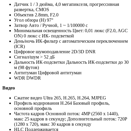
Датчик 1 / 3 дюйма, 4,0 мегапикселя, прогрессивная
развертка, CMOS
Объектив 2.8mm, F2.0
Угол обзора (H) 97°
Затвор Авто / Ручной, 1 ~ 1/100000 с
Минимальная освещенность Цвет: 0,01 люкс (F2.0, AGC
ON) 0 люкс с ИК- подсветкой
День/ночь ИК-фильтр с автоматическим переключением
(ICR)
Цифровое шумоподавление 2D/3D DNR
Сигнал/шум > 52 дБ
Дальность ИК-подсветки Дальность ИК-подсветки до 30
м (98 футов)
Антитуман Цифровой антитуман
WDR DWDR
Видео
Сжатие видео Ultra 265, H.265, H.264, MJPEG
Профиль кодирования H.264 Базовый профиль,
основной профиль
Частота кадров Основной поток: 4MP (2560 х 1440),
макс 25 кадров в секунду; Дополнительный поток: 720P
(1280 х 720), макс 30 кадров в секунду
HLC Поддерживается