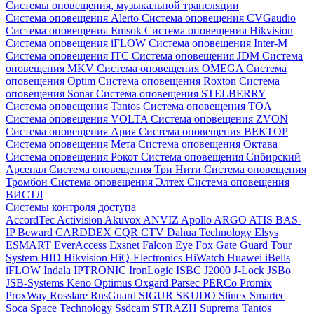
Системы оповещения, музыкальной трансляции
Система оповещения Alerto
Система оповещения CVGaudio
Система оповещения Emsok
Система оповещения Hikvision
Система оповещения iFLOW
Система оповещения Inter-M
Система оповещения ITC
Система оповещения JDM
Система
оповещения MKV
Система оповещения OMEGA
Система
оповещения Optim
Система оповещения Roxton
Система
оповещения Sonar
Система оповещения STELBERRY
Система оповещения Tantos
Система оповещения TOA
Система оповещения VOLTA
Система оповещения ZVON
Система оповещения Ария
Система оповещения ВЕКТОР
Система оповещения Мета
Система оповещения Октава
Система оповещения Рокот
Система оповещения Сибирский
Арсенал
Система оповещения Три Нити
Система оповещения
Тромбон
Система оповещения Элтех
Система оповещения
ВИСТЛ
Системы контроля доступа
AccordTec
Activision
Akuvox
ANVIZ
Apollo
ARGO
ATIS
BAS-
IP
Beward
CARDDEX
CQR
CTV
Dahua Technology
Elsys
ESMART
EverAccess
Exsnet
Falcon Eye
Fox
Gate
Guard Tour
System
HID
Hikvision
HiQ-Electronics
HiWatch
Huawei
iBells
iFLOW
Indala
IPTRONIC
IronLogic
ISBC
J2000
J-Lock
JSBo
JSB-Systems
Keno
Optimus
Oxgard
Parsec
PERCo
Promix
ProxWay
Rosslare
RusGuard
SIGUR
SKUDO
Slinex
Smartec
Soca
Space Technology
Ssdcam
STRAZH
Suprema
Tantos