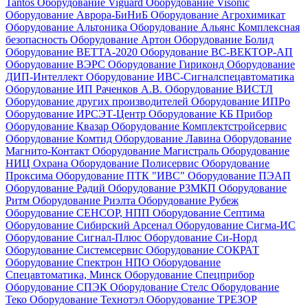
Tantos
Оборудование Viguard
Оборудование Visonic
Оборудование Аврора-БиНиБ
Оборудование Агрохимикат
Оборудование Альтоника
Оборудование Альянс Комплексная
безопасность
Оборудование Артон
Оборудование Болид
Оборудование ВЕТТА-2020
Оборудование ВС-ВЕКТОР-АП
Оборудование ВЭРС
Оборудование Гириконд
Оборудование
ДИП-Интеллект
Оборудование ИВС-Сигналспецавтоматика
Оборудование ИП Раченков А.В.
Оборудование ВИСТЛ
Оборудование других производителей
Оборудование ИПРо
Оборудование ИРСЭТ-Центр
Оборудование КБ Прибор
Оборудование Квазар
Оборудование Комплектстройсервис
Оборудование Комтид
Оборудование Лавина
Оборудование
Магнито-Контакт
Оборудование Магистраль
Оборудование
НИЦ Охрана
Оборудование Полисервис
Оборудование
Проксима
Оборудование ПТК "ИВС"
Оборудование ПЭАП
Оборудование Радий
Оборудование РЗМКП
Оборудование
Ритм
Оборудование Риэлта
Оборудование Рубеж
Оборудование СЕНСОР, НПП
Оборудование Септима
Оборудование Сибирский Арсенал
Оборудование Сигма-ИС
Оборудование Сигнал-Плюс
Оборудование Си-Норд
Оборудование Системсервис
Оборудование СОКРАТ
Оборудование Спектрон НПО
Оборудование
Спецавтоматика, Минск
Оборудование Спецприбор
Оборудование СПЭК
Оборудование Стелс
Оборудование
Теко
Оборудование Технотэл
Оборудование ТРЕЗОР