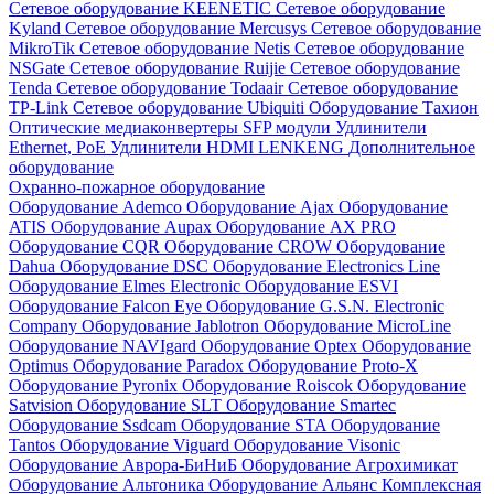
Сетевое оборудование KEENETIC
Сетевое оборудование
Kyland
Сетевое оборудование Mercusys
Сетевое оборудование
MikroTik
Сетевое оборудование Netis
Сетевое оборудование
NSGate
Сетевое оборудование Ruijie
Сетевое оборудование
Tenda
Сетевое оборудование Todaair
Сетевое оборудование
TP-Link
Сетевое оборудование Ubiquiti
Оборудование Тахион
Оптические медиаконвертеры
SFP модули
Удлинители
Ethernet, PoE
Удлинители HDMI LENKENG
Дополнительное
оборудование
Охранно-пожарное оборудование
Оборудование Ademco
Оборудование Ajax
Оборудование
ATIS
Оборудование Aupax
Оборудование AX PRO
Оборудование CQR
Оборудование CROW
Оборудование
Dahua
Оборудование DSC
Оборудование Electronics Line
Оборудование Elmes Electronic
Оборудование ESVI
Оборудование Falcon Eye
Оборудование G.S.N. Electronic
Company
Оборудование Jablotron
Оборудование MicroLine
Оборудование NAVIgard
Оборудование Optex
Оборудование
Optimus
Оборудование Paradox
Оборудование Proto-X
Оборудование Pyronix
Оборудование Roiscok
Оборудование
Satvision
Оборудование SLT
Оборудование Smartec
Оборудование Ssdcam
Оборудование STA
Оборудование
Tantos
Оборудование Viguard
Оборудование Visonic
Оборудование Аврора-БиНиБ
Оборудование Агрохимикат
Оборудование Альтоника
Оборудование Альянс Комплексная