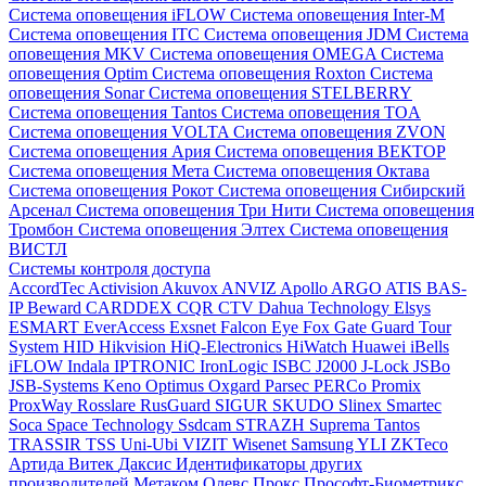
Система оповещения iFLOW
Система оповещения Inter-M
Система оповещения ITC
Система оповещения JDM
Система
оповещения MKV
Система оповещения OMEGA
Система
оповещения Optim
Система оповещения Roxton
Система
оповещения Sonar
Система оповещения STELBERRY
Система оповещения Tantos
Система оповещения TOA
Система оповещения VOLTA
Система оповещения ZVON
Система оповещения Ария
Система оповещения ВЕКТОР
Система оповещения Мета
Система оповещения Октава
Система оповещения Рокот
Система оповещения Сибирский
Арсенал
Система оповещения Три Нити
Система оповещения
Тромбон
Система оповещения Элтех
Система оповещения
ВИСТЛ
Системы контроля доступа
AccordTec
Activision
Akuvox
ANVIZ
Apollo
ARGO
ATIS
BAS-
IP
Beward
CARDDEX
CQR
CTV
Dahua Technology
Elsys
ESMART
EverAccess
Exsnet
Falcon Eye
Fox
Gate
Guard Tour
System
HID
Hikvision
HiQ-Electronics
HiWatch
Huawei
iBells
iFLOW
Indala
IPTRONIC
IronLogic
ISBC
J2000
J-Lock
JSBo
JSB-Systems
Keno
Optimus
Oxgard
Parsec
PERCo
Promix
ProxWay
Rosslare
RusGuard
SIGUR
SKUDO
Slinex
Smartec
Soca
Space Technology
Ssdcam
STRAZH
Suprema
Tantos
TRASSIR
TSS
Uni-Ubi
VIZIT
Wisenet Samsung
YLI
ZKTeco
Артида
Витек
Даксис
Идентификаторы других
производителей
Метаком
Олевс
Прокс
Прософт-Биометрикс