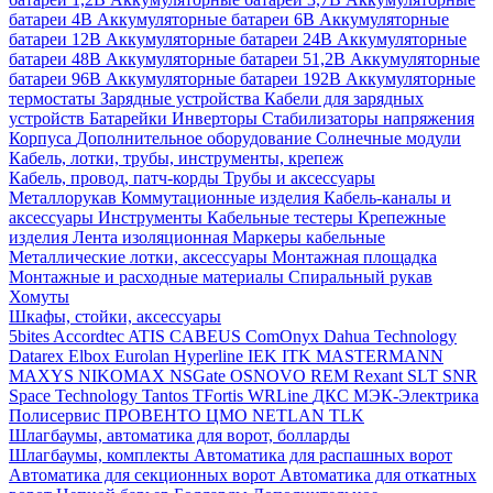
батареи 4В
Аккумуляторные батареи 6В
Аккумуляторные
батареи 12В
Аккумуляторные батареи 24В
Аккумуляторные
батареи 48В
Аккумуляторные батареи 51,2В
Аккумуляторные
батареи 96В
Аккумуляторные батареи 192В
Аккумуляторные
термостаты
Зарядные устройства
Кабели для зарядных
устройств
Батарейки
Инверторы
Стабилизаторы напряжения
Корпуса
Дополнительное оборудование
Солнечные модули
Кабель, лотки, трубы, инструменты, крепеж
Кабель, провод, патч-корды
Трубы и аксессуары
Металлорукав
Коммутационные изделия
Кабель-каналы и
аксессуары
Инструменты
Кабельные тестеры
Крепежные
изделия
Лента изоляционная
Маркеры кабельные
Металлические лотки, аксессуары
Монтажная площадка
Монтажные и расходные материалы
Спиральный рукав
Хомуты
Шкафы, стойки, аксессуары
5bites
Accordtec
ATIS
CABEUS
ComOnyx
Dahua Technology
Datarex
Elbox
Eurolan
Hyperline
IEK
ITK
MASTERMANN
MAXYS
NIKOMAX
NSGate
OSNOVO
REM
Rexant
SLT
SNR
Space Technology
Tantos
TFortis
WRLine
ДКС
МЭК-Электрика
Полисервис
ПРОВЕНТО
ЦМО
NETLAN
TLK
Шлагбаумы, автоматика для ворот, болларды
Шлагбаумы, комплекты
Автоматика для распашных ворот
Автоматика для секционных ворот
Автоматика для откатных