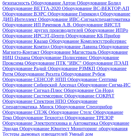
безопасность
Оборудование Артон
Оборудование Болид
Оборудование ВЕТТА-2020
Оборудование ВС-ВЕКТОР-АП
Оборудование ВЭРС
Оборудование Гириконд
Оборудование
ДИП-Интеллект
Оборудование ИВС-Сигналспецавтоматика
Оборудование ИП Раченков А.В.
Оборудование ВИСТЛ
Оборудование других производителей
Оборудование ИПРо
Оборудование ИРСЭТ-Центр
Оборудование КБ Прибор
Оборудование Квазар
Оборудование Комплектстройсервис
Оборудование Комтид
Оборудование Лавина
Оборудование
Магнито-Контакт
Оборудование Магистраль
Оборудование
НИЦ Охрана
Оборудование Полисервис
Оборудование
Проксима
Оборудование ПТК "ИВС"
Оборудование ПЭАП
Оборудование Радий
Оборудование РЗМКП
Оборудование
Ритм
Оборудование Риэлта
Оборудование Рубеж
Оборудование СЕНСОР, НПП
Оборудование Септима
Оборудование Сибирский Арсенал
Оборудование Сигма-ИС
Оборудование Сигнал-Плюс
Оборудование Си-Норд
Оборудование Системсервис
Оборудование СОКРАТ
Оборудование Спектрон НПО
Оборудование
Спецавтоматика, Минск
Оборудование Спецприбор
Оборудование СПЭК
Оборудование Стелс
Оборудование
Теко
Оборудование Технотэл
Оборудование ТРЕЗОР
Оборудование Электротехника и Автоматика
Оборудование
Эридан
Оборудование Юнитест
Мониторинг оборудования
Тестеры дымовых извещателей
Умный дом