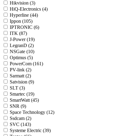
Hikvision (
3
)
HiQ-Electronics (
4
)
Hyperline (
44
)
Ippon (
105
)
IPTRONIC (
6
)
ITK (
87
)
J-Power (
19
)
LegranD (
2
)
NSGate (
10
)
Optimus (
5
)
PowerCom (
161
)
PV-link (
2
)
Sarmatt (
2
)
Satvision (
9
)
SLT (
3
)
Smartec (
19
)
SmartWatt (
45
)
SNR (
9
)
Space Technology (
12
)
Ssdcam (
2
)
SVC (
143
)
Systeme Electric (
39
)