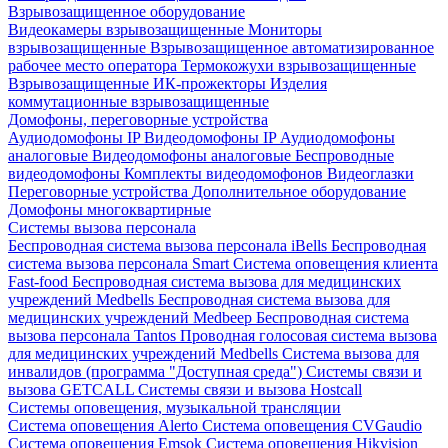
Взрывозащищенное оборудование
Видеокамеры взрывозащищенные
Мониторы
взрывозащищенные
Взрывозащищенное автоматизированное
рабочее место оператора
Термокожухи взрывозащищенные
Взрывозащищенные ИК-прожекторы
Изделия
коммутационные взрывозащищенные
Домофоны, переговорные устройства
Аудиодомофоны IP
Видеодомофоны IP
Аудиодомофоны
аналоговые
Видеодомофоны аналоговые
Беспроводные
видеодомофоны
Комплекты видеодомофонов
Видеоглазки
Переговорные устройства
Дополнительное оборудование
Домофоны многоквартирные
Системы вызова персонала
Беспроводная система вызова персонала iBells
Беспроводная
система вызова персонала Smart
Система оповещения клиента
Fast-food
Беспроводная система вызова для медицинских
учреждений Medbells
Беспроводная система вызова для
медицинских учреждений Medbeep
Беспроводная система
вызова персонала Tantos
Проводная голосовая система вызова
для медицинских учреждений Medbells
Система вызова для
инвалидов (программа "Доступная среда")
Системы связи и
вызова GETCALL
Системы связи и вызова Hostcall
Системы оповещения, музыкальной трансляции
Система оповещения Alerto
Система оповещения CVGaudio
Система оповещения Emsok
Система оповещения Hikvision