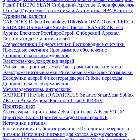
Радий
РЕВЕРС
SEAN
Сибирский Арсенал
Телеинформсвязь
Штольц Групп
Электротехника и Автоматика
ЭРА
Юнитест
Турникеты, калитки
CARDDEX
Dahua Technology
Hikvision
ОМА
Oxgard
PERCo
RADARPLUS
RusGate
Smartec
Tantos
TRASSIR
ZKTeco
Аурикс
Блокпост
РостЕвроСтрой
Сибирский Арсенал
Системы подсчета посетителей
Стереосчетчики
Видеосчетчики
Беспроводные счетчики
Проводные счетчики
Программное обеспечение
Дополнительное оборудование
Электрозамки, доводчики дверей
Умные электронные замки
Электромеханические замки
Электромагнитные замки
Ригельные замки
Электрозащелки
Доводчики дверей
Фиксаторы дверей
Гибкие переходы
Дополнительное оборудование
Металлодетекторы, интроскопы
GARRETT
Hikvision
RADARPLUS
Smartec
SmartScan
Sphinx
ZKTeco
Арка
Аурикс
Блокпост
Скан
СКИЗЭЛ
Принтеры карт
Аксессуары к принтерам Zebra
Принтеры Advent SOLID
Принтеры Evolis
Принтеры Fargo
Принтеры IDP
Источники питания
Блоки питания стабилизированные
Источники резервного
питания
Источники питания для котлов
Аккумуляторные
батареи 1,2В
Аккумуляторные батареи 3,7В
Аккумуляторные