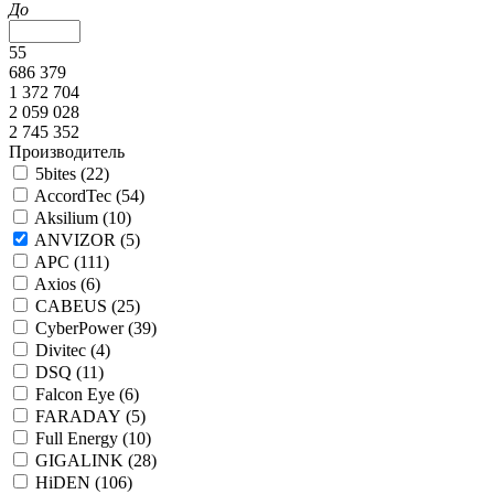
До
55
686 379
1 372 704
2 059 028
2 745 352
Производитель
5bites (
22
)
AccordTec (
54
)
Aksilium (
10
)
ANVIZOR (
5
)
APC (
111
)
Axios (
6
)
CABEUS (
25
)
CyberPower (
39
)
Divitec (
4
)
DSQ (
11
)
Falcon Eye (
6
)
FARADAY (
5
)
Full Energy (
10
)
GIGALINK (
28
)
HiDEN (
106
)