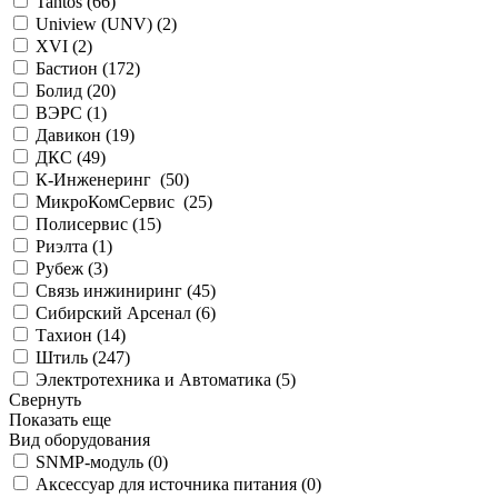
Tantos (
66
)
Uniview (UNV) (
2
)
XVI (
2
)
Бастион (
172
)
Болид (
20
)
ВЭРС (
1
)
Давикон (
19
)
ДКС (
49
)
К-Инженеринг (
50
)
МикроКомСервис (
25
)
Полисервис (
15
)
Риэлта (
1
)
Рубеж (
3
)
Связь инжиниринг (
45
)
Сибирский Арсенал (
6
)
Тахион (
14
)
Штиль (
247
)
Электротехника и Автоматика (
5
)
Свернуть
Показать еще
Вид оборудования
SNMP-модуль (
0
)
Аксессуар для источника питания (
0
)