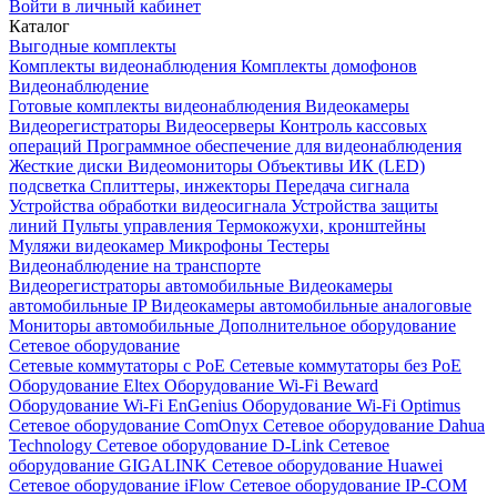
Войти в личный кабинет
Каталог
Выгодные комплекты
Комплекты видеонаблюдения
Комплекты домофонов
Видеонаблюдение
Готовые комплекты видеонаблюдения
Видеокамеры
Видеорегистраторы
Видеосерверы
Контроль кассовых
операций
Программное обеспечение для видеонаблюдения
Жесткие диски
Видеомониторы
Объективы
ИК (LED)
подсветка
Сплиттеры, инжекторы
Передача сигнала
Устройства обработки видеосигнала
Устройства защиты
линий
Пульты управления
Термокожухи, кронштейны
Муляжи видеокамер
Микрофоны
Тестеры
Видеонаблюдение на транспорте
Видеорегистраторы автомобильные
Видеокамеры
автомобильные IP
Видеокамеры автомобильные аналоговые
Мониторы автомобильные
Дополнительное оборудование
Сетевое оборудование
Сетевые коммутаторы с РоЕ
Сетевые коммутаторы без РоЕ
Оборудование Eltex
Оборудование Wi-Fi Beward
Оборудование Wi-Fi EnGenius
Оборудование Wi-Fi Optimus
Сетевое оборудование ComOnyx
Сетевое оборудование Dahua
Technology
Сетевое оборудование D-Link
Сетевое
оборудование GIGALINK
Сетевое оборудование Huawei
Сетевое оборудование iFlow
Сетевое оборудование IP-COM