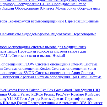
ецприбор
Оборудование СПЭК
Оборудование Стелс
е Эридан
Оборудование Юнитест
Мониторинг оборудования
атора
Термокожухи взрывозащищенные
Взрывозащищенные
ны
Комплекты видеодомофонов
Видеоглазки
Переговорные
-food
Беспроводная система вызова для медицинских
нала Tantos
Проводная голосовая система вызова для
ETCALL
Системы связи и вызова Hostcall
а оповещения iFLOW
Система оповещения Inter-M
Система
im
Система оповещения Roxton
Система оповещения Sonar
ма оповещения ZVON
Система оповещения Ария
Система
 Сибирский Арсенал
Система оповещения Три Нити
Система
EverAccess
Exsnet
Falcon Eye
Fox
Gate
Guard Tour System
HID
timus
Oxgard
Parsec
PERCo
Promix
ProxWay
Rosslare
RusGuard
sung
YLI
ZKTeco
Артида
Витек
Даксис
Идентификаторы
зь
Штольц Групп
Электротехника и Автоматика
ЭРА
Юнитест