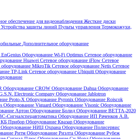
ое обеспечение для видеонаблюдения
Жесткие диски
а
Устройства защиты линий
Пульты управления
Термокожухи,
мобильные
Дополнительное оборудование
i EnGenius
Оборудование Wi-Fi Optimus
Сетевое оборудование
орудование Huawei
Сетевое оборудование iFlow
Сетевое
 оборудование MikroTik
Сетевое оборудование Netis
Сетевое
вание TP-Link
Сетевое оборудование Ubiquiti
Оборудование
орудование
QR
Оборудование CROW
Оборудование Dahua
Оборудование
.S.N. Electronic Company
Оборудование Jablotron
ние Proto-X
Оборудование Pyronix
Оборудование Roiscok
os
Оборудование Viguard
Оборудование Visonic
Оборудование
ование Артон
Оборудование Болид
Оборудование ВЕТТА-2020
ВС-Сигналспецавтоматика
Оборудование ИП Раченков А.В.
 КБ Прибор
Оборудование Квазар
Оборудование
ь
Оборудование НИЦ Охрана
Оборудование Полисервис
ование Ритм
Оборудование Риэлта
Оборудование Рубеж
ние Сигнал-Плюс
Оборудование Си-Норд
Оборудование