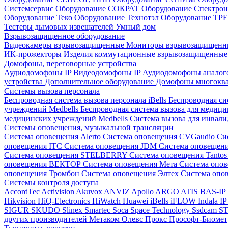
Системсервис
Оборудование СОКРАТ
Оборудование Спектр
Оборудование Теко
Оборудование Технотэл
Оборудование ТР
Тестеры дымовых извещателей
Умный дом
Взрывозащищенное оборудование
Видеокамеры взрывозащищенные
Мониторы взрывозащищен
ИК-прожекторы
Изделия коммутационные взрывозащищенные
Домофоны, переговорные устройства
Аудиодомофоны IP
Видеодомофоны IP
Аудиодомофоны анало
устройства
Дополнительное оборудование
Домофоны многокв
Системы вызова персонала
Беспроводная система вызова персонала iBells
Беспроводная си
учреждений Medbells
Беспроводная система вызова для медиц
медицинских учреждений Medbells
Система вызова для инвали
Системы оповещения, музыкальной трансляции
Система оповещения Alerto
Система оповещения CVGaudio
Си
оповещения ITC
Система оповещения JDM
Система оповеще
Система оповещения STELBERRY
Система оповещения Tanto
оповещения ВЕКТОР
Система оповещения Мета
Система опо
оповещения Тромбон
Система оповещения Элтех
Система оп
Системы контроля доступа
AccordTec
Activision
Akuvox
ANVIZ
Apollo
ARGO
ATIS
BAS-IP
Hikvision
HiQ-Electronics
HiWatch
Huawei
iBells
iFLOW
Indala
I
SIGUR
SKUDO
Slinex
Smartec
Soca
Space Technology
Ssdcam
S
других производителей
Метаком
Олевс
Прокс
Прософт-Биоме