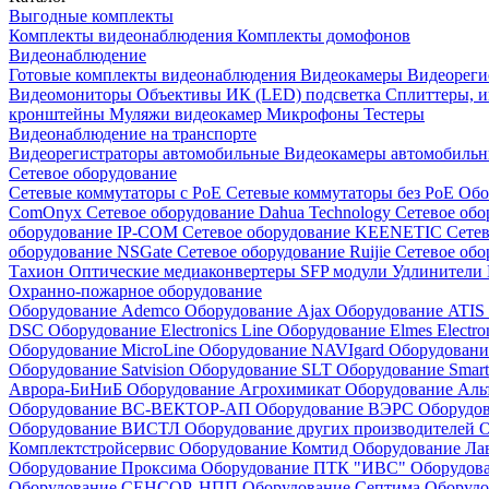
Выгодные комплекты
Комплекты видеонаблюдения
Комплекты домофонов
Видеонаблюдение
Готовые комплекты видеонаблюдения
Видеокамеры
Видеореги
Видеомониторы
Объективы
ИК (LED) подсветка
Сплиттеры, 
кронштейны
Муляжи видеокамер
Микрофоны
Тестеры
Видеонаблюдение на транспорте
Видеорегистраторы автомобильные
Видеокамеры автомобильн
Сетевое оборудование
Сетевые коммутаторы с РоЕ
Сетевые коммутаторы без РоЕ
Обо
ComOnyx
Сетевое оборудование Dahua Technology
Сетевое обо
оборудование IP-COM
Сетевое оборудование KEENETIC
Сетев
оборудование NSGate
Сетевое оборудование Ruijie
Сетевое обо
Тахион
Оптические медиаконвертеры
SFP модули
Удлинители 
Охранно-пожарное оборудование
Оборудование Ademco
Оборудование Ajax
Оборудование ATIS
DSC
Оборудование Electronics Line
Оборудование Elmes Electro
Оборудование MicroLine
Оборудование NAVIgard
Оборудовани
Оборудование Satvision
Оборудование SLT
Оборудование Smar
Аврора-БиНиБ
Оборудование Агрохимикат
Оборудование Аль
Оборудование ВС-ВЕКТОР-АП
Оборудование ВЭРС
Оборудо
Оборудование ВИСТЛ
Оборудование других производителей
О
Комплектстройсервис
Оборудование Комтид
Оборудование Ла
Оборудование Проксима
Оборудование ПТК "ИВС"
Оборудо
Оборудование СЕНСОР, НПП
Оборудование Септима
Оборудо