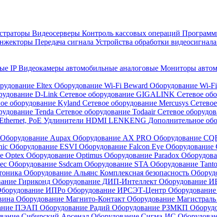
страторы
Видеосерверы
Контроль кассовых операций
Программн
инжекторы
Передача сигнала
Устройства обработки видеосигнал
ые IP
Видеокамеры автомобильные аналоговые
Мониторы авто
рудование Eltex
Оборудование Wi-Fi Beward
Оборудование Wi-F
рудование D-Link
Сетевое оборудование GIGALINK
Сетевое об
ое оборудование Kyland
Сетевое оборудование Mercusys
Сетевое
рудование Tenda
Сетевое оборудование Todaair
Сетевое оборудо
Ethernet, PoE
Удлинители HDMI LENKENG
Дополнительное об
Оборудование Aupax
Оборудование AX PRO
Оборудование C
nic
Оборудование ESVI
Оборудование Falcon Eye
Оборудование G
е Optex
Оборудование Optimus
Оборудование Paradox
Оборудова
tec
Оборудование Ssdcam
Оборудование STA
Оборудование Tant
тоника
Оборудование Альянс Комплексная безопасность
Оборуд
вание Гириконд
Оборудование ДИП-Интеллект
Оборудование И
борудование ИПРо
Оборудование ИРСЭТ-Центр
Оборудование
вина
Оборудование Магнито-Контакт
Оборудование Магистрал
вание ПЭАП
Оборудование Радий
Оборудование РЗМКП
Оборуд
вание Сибирский Арсенал
Оборудование Сигма-ИС
Оборудова