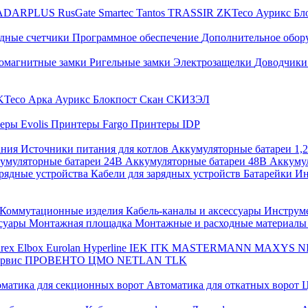
ADARPLUS
RusGate
Smartec
Tantos
TRASSIR
ZKTeco
Аурикс
Бл
дные счетчики
Программное обеспечение
Дополнительное обор
омагнитные замки
Ригельные замки
Электрозащелки
Доводчики
KTeco
Арка
Аурикс
Блокпост
Скан
СКИЗЭЛ
еры Evolis
Принтеры Fargo
Принтеры IDP
ания
Источники питания для котлов
Аккумуляторные батареи 1,
умуляторные батареи 24В
Аккумуляторные батареи 48В
Аккумул
рядные устройства
Кабели для зарядных устройств
Батарейки
Ин
Коммутационные изделия
Кабель-каналы и аксессуары
Инструм
ссуары
Монтажная площадка
Монтажные и расходные материал
arex
Elbox
Eurolan
Hyperline
IEK
ITK
MASTERMANN
MAXYS
N
ервис
ПРОВЕНТО
ЦМО
NETLAN
TLK
матика для секционных ворот
Автоматика для откатных ворот
Ц