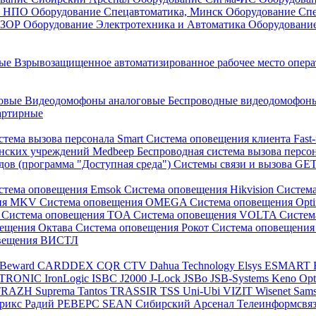
он НПО
Оборудование Спецавтоматика, Минск
Оборудование Сп
ЕЗОР
Оборудование Электротехника и Автоматика
Оборудовани
ные
Взрывозащищенное автоматизированное рабочее место опер
говые
Видеодомофоны аналоговые
Беспроводные видеодомофо
артирные
стема вызова персонала Smart
Система оповещения клиента Fast
инских учреждений Medbeep
Беспроводная система вызова персо
дов (программа "Доступная среда")
Системы связи и вызова G
стема оповещения Emsok
Система оповещения Hikvision
Систем
ния MKV
Система оповещения OMEGA
Система оповещения Opt
s
Система оповещения TOA
Система оповещения VOLTA
Систе
вещения Октава
Система оповещения Рокот
Система оповещения
овещения ВИСТЛ
Beward
CARDDEX
CQR
CTV
Dahua Technology
Elsys
ESMART
PTRONIC
IronLogic
ISBC
J2000
J-Lock
JSBo
JSB-Systems
Keno
Op
TRAZH
Suprema
Tantos
TRASSIR
TSS
Uni-Ubi
VIZIT
Wisenet Sam
трикс
Радий
РЕВЕРС
SEAN
Сибирский Арсенал
Телеинформсвя