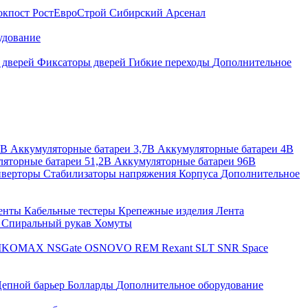
окпост
РостЕвроСтрой
Сибирский Арсенал
удование
 дверей
Фиксаторы дверей
Гибкие переходы
Дополнительное
2В
Аккумуляторные батареи 3,7В
Аккумуляторные батареи 4В
яторные батареи 51,2В
Аккумуляторные батареи 96В
верторы
Стабилизаторы напряжения
Корпуса
Дополнительное
енты
Кабельные тестеры
Крепежные изделия
Лента
ы
Спиральный рукав
Хомуты
IKOMAX
NSGate
OSNOVO
REM
Rexant
SLT
SNR
Space
епной барьер
Болларды
Дополнительное оборудование