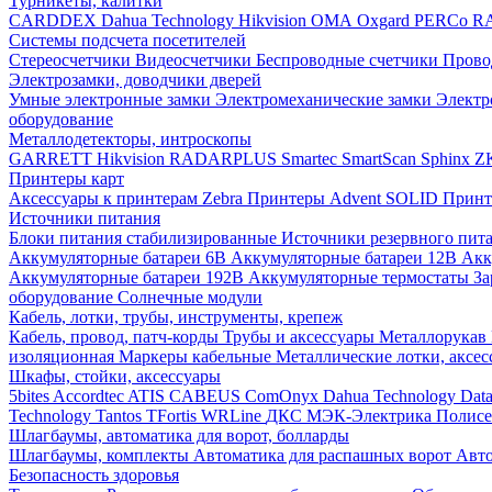
Турникеты, калитки
CARDDEX
Dahua Technology
Hikvision
ОМА
Oxgard
PERCo
R
Системы подсчета посетителей
Стереосчетчики
Видеосчетчики
Беспроводные счетчики
Прово
Электрозамки, доводчики дверей
Умные электронные замки
Электромеханические замки
Электр
оборудование
Металлодетекторы, интроскопы
GARRETT
Hikvision
RADARPLUS
Smartec
SmartScan
Sphinx
Z
Принтеры карт
Аксессуары к принтерам Zebra
Принтеры Advent SOLID
Принт
Источники питания
Блоки питания стабилизированные
Источники резервного пит
Аккумуляторные батареи 6В
Аккумуляторные батареи 12В
Акк
Аккумуляторные батареи 192В
Аккумуляторные термостаты
За
оборудование
Солнечные модули
Кабель, лотки, трубы, инструменты, крепеж
Кабель, провод, патч-корды
Трубы и аксессуары
Металлорукав
изоляционная
Маркеры кабельные
Металлические лотки, аксе
Шкафы, стойки, аксессуары
5bites
Accordtec
ATIS
CABEUS
ComOnyx
Dahua Technology
Dat
Technology
Tantos
TFortis
WRLine
ДКС
МЭК-Электрика
Полис
Шлагбаумы, автоматика для ворот, болларды
Шлагбаумы, комплекты
Автоматика для распашных ворот
Авто
Безопасность здоровья