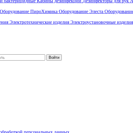
ли бактерицидные
Кабины дезинфекции
Дезинфекторы для рук
А
Оборудование ПироХимика
Оборудование Элеста
Оборудовани
чения
Электротехнические изделия
Электроустановочные изделия
Войти
обработкой персональных данных