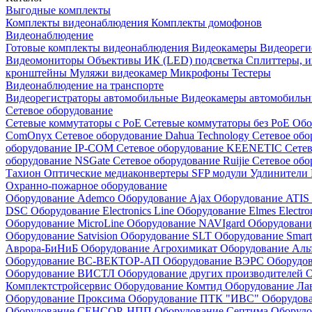
Выгодные комплекты
Комплекты видеонаблюдения
Комплекты домофонов
Видеонаблюдение
Готовые комплекты видеонаблюдения
Видеокамеры
Видеореги
Видеомониторы
Объективы
ИК (LED) подсветка
Сплиттеры, 
кронштейны
Муляжи видеокамер
Микрофоны
Тестеры
Видеонаблюдение на транспорте
Видеорегистраторы автомобильные
Видеокамеры автомобильн
Сетевое оборудование
Сетевые коммутаторы с РоЕ
Сетевые коммутаторы без РоЕ
Обо
ComOnyx
Сетевое оборудование Dahua Technology
Сетевое обо
оборудование IP-COM
Сетевое оборудование KEENETIC
Сетев
оборудование NSGate
Сетевое оборудование Ruijie
Сетевое обо
Тахион
Оптические медиаконвертеры
SFP модули
Удлинители 
Охранно-пожарное оборудование
Оборудование Ademco
Оборудование Ajax
Оборудование ATIS
DSC
Оборудование Electronics Line
Оборудование Elmes Electro
Оборудование MicroLine
Оборудование NAVIgard
Оборудовани
Оборудование Satvision
Оборудование SLT
Оборудование Smar
Аврора-БиНиБ
Оборудование Агрохимикат
Оборудование Аль
Оборудование ВС-ВЕКТОР-АП
Оборудование ВЭРС
Оборудо
Оборудование ВИСТЛ
Оборудование других производителей
О
Комплектстройсервис
Оборудование Комтид
Оборудование Ла
Оборудование Проксима
Оборудование ПТК "ИВС"
Оборудо
Оборудование СЕНСОР, НПП
Оборудование Септима
Оборудо