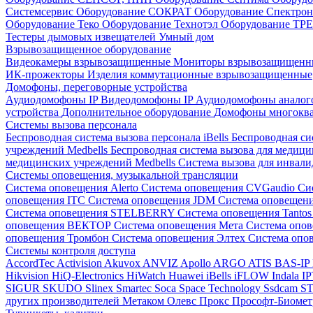
Системсервис
Оборудование СОКРАТ
Оборудование Спектр
Оборудование Теко
Оборудование Технотэл
Оборудование ТР
Тестеры дымовых извещателей
Умный дом
Взрывозащищенное оборудование
Видеокамеры взрывозащищенные
Мониторы взрывозащищен
ИК-прожекторы
Изделия коммутационные взрывозащищенные
Домофоны, переговорные устройства
Аудиодомофоны IP
Видеодомофоны IP
Аудиодомофоны анало
устройства
Дополнительное оборудование
Домофоны многокв
Системы вызова персонала
Беспроводная система вызова персонала iBells
Беспроводная си
учреждений Medbells
Беспроводная система вызова для медиц
медицинских учреждений Medbells
Система вызова для инвали
Системы оповещения, музыкальной трансляции
Система оповещения Alerto
Система оповещения CVGaudio
Си
оповещения ITC
Система оповещения JDM
Система оповеще
Система оповещения STELBERRY
Система оповещения Tanto
оповещения ВЕКТОР
Система оповещения Мета
Система опо
оповещения Тромбон
Система оповещения Элтех
Система оп
Системы контроля доступа
AccordTec
Activision
Akuvox
ANVIZ
Apollo
ARGO
ATIS
BAS-IP
Hikvision
HiQ-Electronics
HiWatch
Huawei
iBells
iFLOW
Indala
I
SIGUR
SKUDO
Slinex
Smartec
Soca
Space Technology
Ssdcam
S
других производителей
Метаком
Олевс
Прокс
Прософт-Биоме