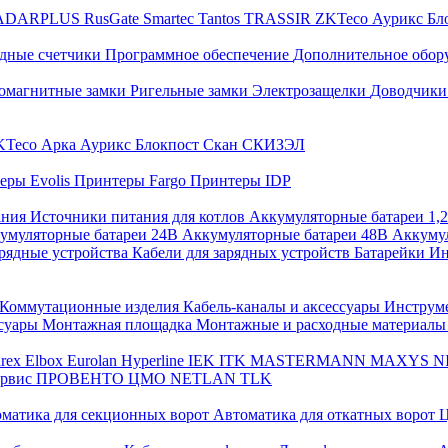
ADARPLUS
RusGate
Smartec
Tantos
TRASSIR
ZKTeco
Аурикс
Бл
дные счетчики
Программное обеспечение
Дополнительное обор
омагнитные замки
Ригельные замки
Электрозащелки
Доводчики
KTeco
Арка
Аурикс
Блокпост
Скан
СКИЗЭЛ
еры Evolis
Принтеры Fargo
Принтеры IDP
ания
Источники питания для котлов
Аккумуляторные батареи 1,
умуляторные батареи 24В
Аккумуляторные батареи 48В
Аккумул
рядные устройства
Кабели для зарядных устройств
Батарейки
Ин
Коммутационные изделия
Кабель-каналы и аксессуары
Инструм
ссуары
Монтажная площадка
Монтажные и расходные материал
arex
Elbox
Eurolan
Hyperline
IEK
ITK
MASTERMANN
MAXYS
N
ервис
ПРОВЕНТО
ЦМО
NETLAN
TLK
матика для секционных ворот
Автоматика для откатных ворот
Ц