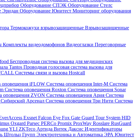
ецприбор
Оборудование СПЭК
Оборудование Стелс
е Эридан
Оборудование Юнитест
Мониторинг оборудования
атора
Термокожухи взрывозащищенные
Взрывозащищенные
ны
Комплекты видеодомофонов
Видеоглазки
Переговорные
-food
Беспроводная система вызова для медицинских
нала Tantos
Проводная голосовая система вызова для
ETCALL
Системы связи и вызова Hostcall
а оповещения iFLOW
Система оповещения Inter-M
Система
im
Система оповещения Roxton
Система оповещения Sonar
ма оповещения ZVON
Система оповещения Ария
Система
 Сибирский Арсенал
Система оповещения Три Нити
Система
EverAccess
Exsnet
Falcon Eye
Fox
Gate
Guard Tour System
HID
timus
Oxgard
Parsec
PERCo
Promix
ProxWay
Rosslare
RusGuard
sung
YLI
ZKTeco
Артида
Витек
Даксис
Идентификаторы
зь
Штольц Групп
Электротехника и Автоматика
ЭРА
Юнитест