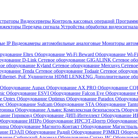
страторы
Видеосерверы
Контроль кассовых операций
Программн
инжекторы
Передача сигнала
Устройства обработки видеосигнал
ые IP
Видеокамеры автомобильные аналоговые
Мониторы авто
рудование Eltex
Оборудование Wi-Fi Beward
Оборудование Wi-F
рудование D-Link
Сетевое оборудование GIGALINK
Сетевое об
ое оборудование Kyland
Сетевое оборудование Mercusys
Сетевое
рудование Tenda
Сетевое оборудование Todaair
Сетевое оборудо
Ethernet, PoE
Удлинители HDMI LENKENG
Дополнительное об
Оборудование Aupax
Оборудование AX PRO
Оборудование C
nic
Оборудование ESVI
Оборудование Falcon Eye
Оборудование G
е Optex
Оборудование Optimus
Оборудование Paradox
Оборудова
tec
Оборудование Ssdcam
Оборудование STA
Оборудование Tant
тоника
Оборудование Альянс Комплексная безопасность
Оборуд
вание Гириконд
Оборудование ДИП-Интеллект
Оборудование И
борудование ИПРо
Оборудование ИРСЭТ-Центр
Оборудование
вина
Оборудование Магнито-Контакт
Оборудование Магистрал
вание ПЭАП
Оборудование Радий
Оборудование РЗМКП
Оборуд
вание Сибирский Арсенал
Оборудование Сигма-ИС
Оборудова