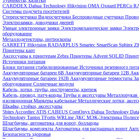
Турникеты, калитки
CARDDEX
Dahua Technology
Hikvision
ОМА
Oxgard
PERCo
R
Системы подсчета посетителей
Стереосчетчики
Видеосчетчики
Беспроводные счетчики
Прово
Электрозамки, доводчики дверей
Умные электронные замки
Электромеханические замки
Электр
оборудование
Металлодетекторы, интроскопы
GARRETT
Hikvision
RADARPLUS
Smartec
SmartScan
Sphinx
Z
Принтеры карт
Аксессуары к принтерам Zebra
Принтеры Advent SOLID
Принт
Источники питания
Блоки питания стабилизированные
Источники резервного пит
Аккумуляторные батареи 6В
Аккумуляторные батареи 12В
Акк
Аккумуляторные батареи 192В
Аккумуляторные термостаты
За
оборудование
Солнечные модули
Кабель, лотки, трубы, инструменты, крепеж
Кабель, провод, патч-корды
Трубы и аксессуары
Металлорукав
изоляционная
Маркеры кабельные
Металлические лотки, аксе
Шкафы, стойки, аксессуары
5bites
Accordtec
ATIS
CABEUS
ComOnyx
Dahua Technology
Dat
Technology
Tantos
TFortis
WRLine
ДКС
МЭК-Электрика
Полис
Шлагбаумы, автоматика для ворот, болларды
Шлагбаумы, комплекты
Автоматика для распашных ворот
Авто
Безопасность здоровья