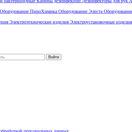
ли бактерицидные
Кабины дезинфекции
Дезинфекторы для рук
А
Оборудование ПироХимика
Оборудование Элеста
Оборудовани
чения
Электротехнические изделия
Электроустановочные изделия
Войти
обработкой персональных данных