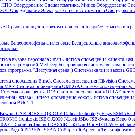
он НПО
Оборудование Спецавтоматика, Минск
Оборудование Сп
ЕЗОР
Оборудование Электротехника и Автоматика
Оборудовани
ные
Взрывозащищенное автоматизированное рабочее место опер
говые
Видеодомофоны аналоговые
Беспроводные видеодомофо
артирные
стема вызова персонала Smart
Система оповещения клиента Fast
инских учреждений Medbeep
Беспроводная система вызова персо
дов (программа "Доступная среда")
Системы связи и вызова G
стема оповещения Emsok
Система оповещения Hikvision
Систем
ния MKV
Система оповещения OMEGA
Система оповещения Opt
s
Система оповещения TOA
Система оповещения VOLTA
Систе
вещения Октава
Система оповещения Рокот
Система оповещения
овещения ВИСТЛ
Beward
CARDDEX
CQR
CTV
Dahua Technology
Elsys
ESMART
PTRONIC
IronLogic
ISBC
J2000
J-Lock
JSBo
JSB-Systems
Keno
Op
TRAZH
Suprema
Tantos
TRASSIR
TSS
Uni-Ubi
VIZIT
Wisenet Sam
трикс
Радий
РЕВЕРС
SEAN
Сибирский Арсенал
Телеинформсвя