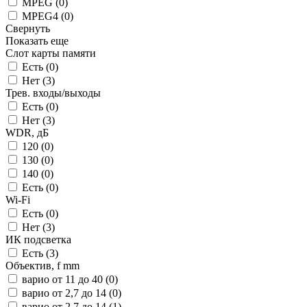
MPEG (
0
)
MPEG4 (
0
)
Свернуть
Показать еще
Слот карты памяти
Есть (
0
)
Нет (
3
)
Трев. входы/выходы
Есть (
0
)
Нет (
3
)
WDR, дБ
120 (
0
)
130 (
0
)
140 (
0
)
Есть (
0
)
Wi-Fi
Есть (
0
)
Нет (
3
)
ИК подсветка
Есть (
3
)
Объектив, f mm
варио от 11 до 40 (
0
)
варио от 2,7 до 14 (
0
)
варио от 2.7 до 14 (
1
)