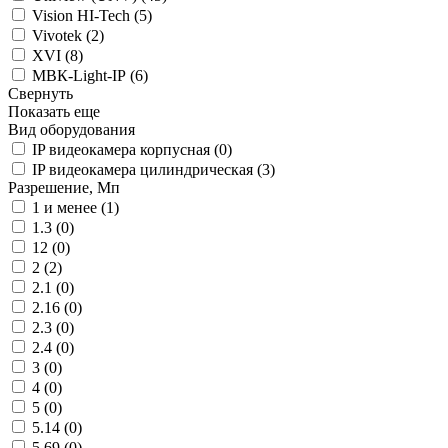
Vision HI-Tech (
5
)
Vivotek (
2
)
XVI (
8
)
МВК-Light-IP (
6
)
Свернуть
Показать еще
Вид оборудования
IP видеокамера корпусная (
0
)
IP видеокамера цилиндрическая (
3
)
Разрешение, Мп
1 и менее (
1
)
1.3 (
0
)
12 (
0
)
2 (
2
)
2.1 (
0
)
2.16 (
0
)
2.3 (
0
)
2.4 (
0
)
3 (
0
)
4 (
0
)
5 (
0
)
5.14 (
0
)
5.69 (
0
)