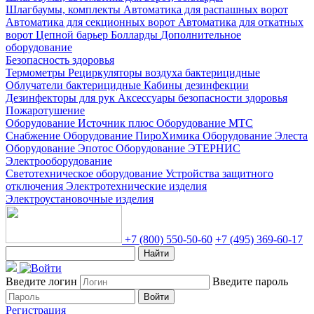
Шлагбаумы, комплекты
Автоматика для распашных ворот
Автоматика для секционных ворот
Автоматика для откатных
ворот
Цепной барьер
Болларды
Дополнительное
оборудование
Безопасность здоровья
Термометры
Рециркуляторы воздуха бактерицидные
Облучатели бактерицидные
Кабины дезинфекции
Дезинфекторы для рук
Аксессуары безопасности здоровья
Пожаротушение
Оборудование Источник плюс
Оборудование МТС
Снабжение
Оборудование ПироХимика
Оборудование Элеста
Оборудование Эпотос
Оборудование ЭТЕРНИС
Электрооборудование
Светотехническое оборудование
Устройства защитного
отключения
Электротехнические изделия
Электроустановочные изделия
+7 (800) 550-50-60
+7 (495) 369-60-17
Найти
Введите логин
Введите пароль
Войти
Регистрация