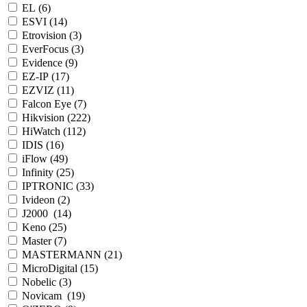
EL (
6
)
ESVI (
14
)
Etrovision (
3
)
EverFocus (
3
)
Evidence (
9
)
EZ-IP (
17
)
EZVIZ (
11
)
Falcon Eye (
7
)
Hikvision (
222
)
HiWatch (
112
)
IDIS (
16
)
iFlow (
49
)
Infinity (
25
)
IPTRONIC (
33
)
Ivideon (
2
)
J2000 (
14
)
Keno (
25
)
Master (
7
)
MASTERMANN (
21
)
MicroDigital (
15
)
Nobelic (
3
)
Novicam (
19
)