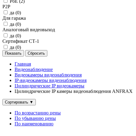
PoE (
2
)
P2P
да (
0
)
Для гаража
да (
0
)
Аналоговый видеовыход
да (
0
)
Сертификат СТ-1
да (
0
)
Главная
Видеонаблюдение
Видеокамеры видеонаблюдения
IP‑видеокамеры видеонаблюдения
Цилиндрические IP видеокамеры
Цилиндрические IP камеры видеонаблюдения ANFRAX
Сортировать
▼
По возрастанию цены
По убыванию цены
По наименованию