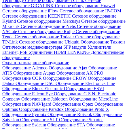
Technology
Сетевое оборудование D-Link
Сетевое
оборудование GIGALINK
Сетевое оборудование Huawei
Сетевое оборудование iFlow
Сетевое оборудование IP-COM
Сетевое оборудование KEENETIC
Сетевое оборудование
Kyland
Сетевое оборудование Mercusys
Сетевое оборудование
MikroTik
Сетевое оборудование Netis
Сетевое оборудование
NSGate
Сетевое оборудование Ruijie
Сетевое оборудование
Tenda
Сетевое оборудование Todaair
Сетевое оборудование
TP-Link
Сетевое оборудование Ubiquiti
Оборудование Тахион
Оптические медиаконвертеры
SFP модули
Удлинители
Ethernet, PoE
Удлинители HDMI LENKENG
Дополнительное
оборудование
Охранно-пожарное оборудование
Оборудование Ademco
Оборудование Ajax
Оборудование
ATIS
Оборудование Aupax
Оборудование AX PRO
Оборудование CQR
Оборудование CROW
Оборудование
Dahua
Оборудование DSC
Оборудование Electronics Line
Оборудование Elmes Electronic
Оборудование ESVI
Оборудование Falcon Eye
Оборудование G.S.N. Electronic
Company
Оборудование Jablotron
Оборудование MicroLine
Оборудование NAVIgard
Оборудование Optex
Оборудование
Optimus
Оборудование Paradox
Оборудование Proto-X
Оборудование Pyronix
Оборудование Roiscok
Оборудование
Satvision
Оборудование SLT
Оборудование Smartec
Оборудование Ssdcam
Оборудование STA
Оборудование