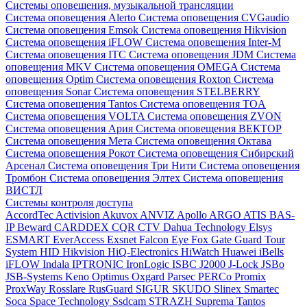
Системы оповещения, музыкальной трансляции
Система оповещения Alerto
Система оповещения CVGaudio
Система оповещения Emsok
Система оповещения Hikvision
Система оповещения iFLOW
Система оповещения Inter-M
Система оповещения ITC
Система оповещения JDM
Система
оповещения MKV
Система оповещения OMEGA
Система
оповещения Optim
Система оповещения Roxton
Система
оповещения Sonar
Система оповещения STELBERRY
Система оповещения Tantos
Система оповещения TOA
Система оповещения VOLTA
Система оповещения ZVON
Система оповещения Ария
Система оповещения ВЕКТОР
Система оповещения Мета
Система оповещения Октава
Система оповещения Рокот
Система оповещения Сибирский
Арсенал
Система оповещения Три Нити
Система оповещения
Тромбон
Система оповещения Элтех
Система оповещения
ВИСТЛ
Системы контроля доступа
AccordTec
Activision
Akuvox
ANVIZ
Apollo
ARGO
ATIS
BAS-
IP
Beward
CARDDEX
CQR
CTV
Dahua Technology
Elsys
ESMART
EverAccess
Exsnet
Falcon Eye
Fox
Gate
Guard Tour
System
HID
Hikvision
HiQ-Electronics
HiWatch
Huawei
iBells
iFLOW
Indala
IPTRONIC
IronLogic
ISBC
J2000
J-Lock
JSBo
JSB-Systems
Keno
Optimus
Oxgard
Parsec
PERCo
Promix
ProxWay
Rosslare
RusGuard
SIGUR
SKUDO
Slinex
Smartec
Soca
Space Technology
Ssdcam
STRAZH
Suprema
Tantos