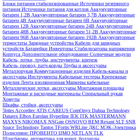
Блоки питания стабилизированные
Источники резервного
питания
Источники питания для котлов
Аккумуляторные
батареи 1,2В
Аккумуляторные батареи 3,7В
Аккумуляторные
батареи 4В
Аккумуляторные батареи 6В
Аккумуляторные
батареи 12В
Аккумуляторные батареи 24В
Аккумуляторные
батареи 48В
Аккумуляторные батареи 51,2В
Аккумуляторные
батареи 96В
Аккумуляторные батареи 192В
Аккумуляторные
термостаты
Зарядные устройства
Кабели для зарядных
устройств
Батарейки
Инверторы
Стабилизаторы напряжения
Корпуса
Дополнительное оборудование
Солнечные модули
Кабель, лотки, трубы, инструменты, крепеж
Кабель, провод, патч-корды
Трубы и аксессуары
Металлорукав
Коммутационные изделия
Кабель-каналы и
аксессуары
Инструменты
Кабельные тестеры
Крепежные
изделия
Лента изоляционная
Маркеры кабельные
Металлические лотки, аксессуары
Монтажная площадка
Монтажные и расходные материалы
Спиральный рукав
Хомуты
Шкафы, стойки, аксессуары
5bites
Accordtec
ATIS
CABEUS
ComOnyx
Dahua Technology
Datarex
Elbox
Eurolan
Hyperline
IEK
ITK
MASTERMANN
MAXYS
NIKOMAX
NSGate
OSNOVO
REM
Rexant
SLT
SNR
Space Technology
Tantos
TFortis
WRLine
ДКС
МЭК-Электрика
Полисервис
ПРОВЕНТО
ЦМО
NETLAN
TLK
Шлагбаумы, автоматика для ворот, болларды