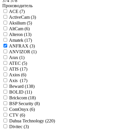
374 578
Производитель
ACE (
7
)
ActiveCam (
3
)
Aksilium (
5
)
AltCam (
6
)
Alteron (
13
)
Amatek (
17
)
ANFRAX (
3
)
ANVIZOR (
1
)
Arax (
1
)
ATEC (
5
)
ATIS (
17
)
Axios (
6
)
Axis (
17
)
Beward (
138
)
BOLID (
11
)
Brickcom (
18
)
BSP Security (
8
)
ComOnyx (
6
)
CTV (
6
)
Dahua Technology (
220
)
Divitec (
3
)