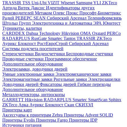
TRASSIR
TSS
Uni-Ubi
VIZIT
Wisenet Samsung
YLI
ZKTeco
Артида
Витек
Даксис
Идентификаторы других
производителей
Метаком
Олевс
Прокс
Прософт-Биометрикс
Радий
РЕВЕРС
SEAN
Сибирский Арсенал
Телеинформсвязь
Штольц Групп
Электротехника и Автоматика
ЭРА
Юнитест
Турникеты, калитки
CARDDEX
Dahua Technology
Hikvision
ОМА
Oxgard
PERCo
RADARPLUS
RusGate
Smartec
Tantos
TRASSIR
ZKTeco
Аурикс
Блокпост
РостЕвроСтрой
Сибирский Арсенал
Системы подсчета посетителей
Стереосчетчики
Видеосчетчики
Беспроводные счетчики
Проводные счетчики
Программное обеспечение
Дополнительное оборудование
Электрозамки, доводчики дверей
Умные электронные замки
Электромеханические замки
Электромагнитные замки
Ригельные замки
Электрозащелки
Доводчики дверей
Фиксаторы дверей
Гибкие переходы
Дополнительное оборудование
Металлодетекторы, интроскопы
GARRETT
Hikvision
RADARPLUS
Smartec
SmartScan
Sphinx
ZKTeco
Арка
Аурикс
Блокпост
Скан
СКИЗЭЛ
Принтеры карт
Аксессуары к принтерам Zebra
Принтеры Advent SOLID
Принтеры Evolis
Принтеры Fargo
Принтеры IDP
Источники питания