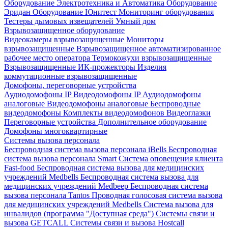
Оборудование Электротехника и Автоматика
Оборудование
Эридан
Оборудование Юнитест
Мониторинг оборудования
Тестеры дымовых извещателей
Умный дом
Взрывозащищенное оборудование
Видеокамеры взрывозащищенные
Мониторы
взрывозащищенные
Взрывозащищенное автоматизированное
рабочее место оператора
Термокожухи взрывозащищенные
Взрывозащищенные ИК-прожекторы
Изделия
коммутационные взрывозащищенные
Домофоны, переговорные устройства
Аудиодомофоны IP
Видеодомофоны IP
Аудиодомофоны
аналоговые
Видеодомофоны аналоговые
Беспроводные
видеодомофоны
Комплекты видеодомофонов
Видеоглазки
Переговорные устройства
Дополнительное оборудование
Домофоны многоквартирные
Системы вызова персонала
Беспроводная система вызова персонала iBells
Беспроводная
система вызова персонала Smart
Система оповещения клиента
Fast-food
Беспроводная система вызова для медицинских
учреждений Medbells
Беспроводная система вызова для
медицинских учреждений Medbeep
Беспроводная система
вызова персонала Tantos
Проводная голосовая система вызова
для медицинских учреждений Medbells
Система вызова для
инвалидов (программа "Доступная среда")
Системы связи и
вызова GETCALL
Системы связи и вызова Hostcall