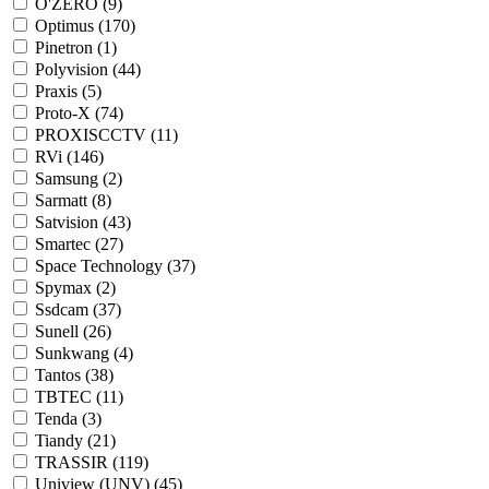
O'ZERO (
9
)
Optimus (
170
)
Pinetron (
1
)
Polyvision (
44
)
Praxis (
5
)
Proto-X (
74
)
PROXISCCTV (
11
)
RVi (
146
)
Samsung (
2
)
Sarmatt (
8
)
Satvision (
43
)
Smartec (
27
)
Space Technology (
37
)
Spymax (
2
)
Ssdcam (
37
)
Sunell (
26
)
Sunkwang (
4
)
Tantos (
38
)
TBTEC (
11
)
Tenda (
3
)
Tiandy (
21
)
TRASSIR (
119
)
Uniview (UNV) (
45
)