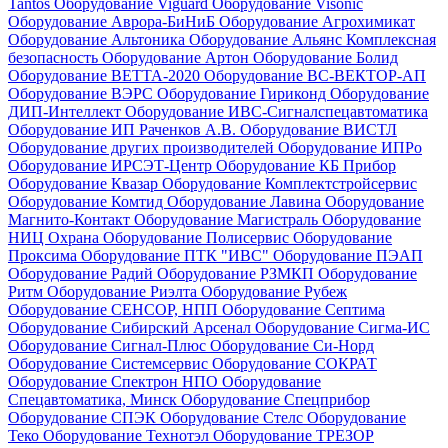
Tantos
Оборудование Viguard
Оборудование Visonic
Оборудование Аврора-БиНиБ
Оборудование Агрохимикат
Оборудование Альтоника
Оборудование Альянс Комплексная
безопасность
Оборудование Артон
Оборудование Болид
Оборудование ВЕТТА-2020
Оборудование ВС-ВЕКТОР-АП
Оборудование ВЭРС
Оборудование Гириконд
Оборудование
ДИП-Интеллект
Оборудование ИВС-Сигналспецавтоматика
Оборудование ИП Раченков А.В.
Оборудование ВИСТЛ
Оборудование других производителей
Оборудование ИПРо
Оборудование ИРСЭТ-Центр
Оборудование КБ Прибор
Оборудование Квазар
Оборудование Комплектстройсервис
Оборудование Комтид
Оборудование Лавина
Оборудование
Магнито-Контакт
Оборудование Магистраль
Оборудование
НИЦ Охрана
Оборудование Полисервис
Оборудование
Проксима
Оборудование ПТК "ИВС"
Оборудование ПЭАП
Оборудование Радий
Оборудование РЗМКП
Оборудование
Ритм
Оборудование Риэлта
Оборудование Рубеж
Оборудование СЕНСОР, НПП
Оборудование Септима
Оборудование Сибирский Арсенал
Оборудование Сигма-ИС
Оборудование Сигнал-Плюс
Оборудование Си-Норд
Оборудование Системсервис
Оборудование СОКРАТ
Оборудование Спектрон НПО
Оборудование
Спецавтоматика, Минск
Оборудование Спецприбор
Оборудование СПЭК
Оборудование Стелс
Оборудование
Теко
Оборудование Технотэл
Оборудование ТРЕЗОР