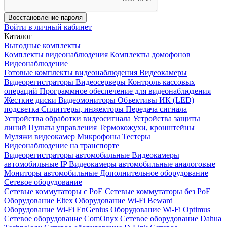
Восстановление пароля
Войти в личный кабинет
Каталог
Выгодные комплекты
Комплекты видеонаблюдения
Комплекты домофонов
Видеонаблюдение
Готовые комплекты видеонаблюдения
Видеокамеры
Видеорегистраторы
Видеосерверы
Контроль кассовых
операций
Программное обеспечение для видеонаблюдения
Жесткие диски
Видеомониторы
Объективы
ИК (LED)
подсветка
Сплиттеры, инжекторы
Передача сигнала
Устройства обработки видеосигнала
Устройства защиты
линий
Пульты управления
Термокожухи, кронштейны
Муляжи видеокамер
Микрофоны
Тестеры
Видеонаблюдение на транспорте
Видеорегистраторы автомобильные
Видеокамеры
автомобильные IP
Видеокамеры автомобильные аналоговые
Мониторы автомобильные
Дополнительное оборудование
Сетевое оборудование
Сетевые коммутаторы с РоЕ
Сетевые коммутаторы без РоЕ
Оборудование Eltex
Оборудование Wi-Fi Beward
Оборудование Wi-Fi EnGenius
Оборудование Wi-Fi Optimus
Сетевое оборудование ComOnyx
Сетевое оборудование Dahua