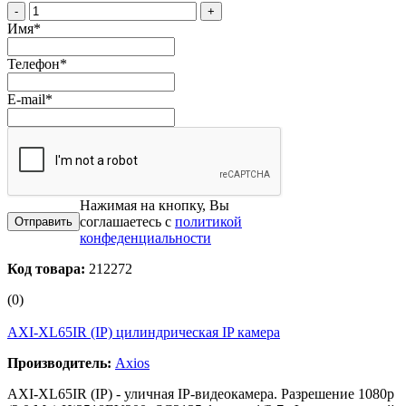
-
+
Имя
*
Телефон
*
E-mail
*
Нажимая на кнопку, Вы
соглашаетесь с
политикой
конфеденциальности
Код товара:
212272
(0)
AXI-XL65IR (IP) цилиндрическая IP камера
Производитель:
Axios
AXI-XL65IR (IP) - уличная IP-видеокамера. Разрешение 1080р