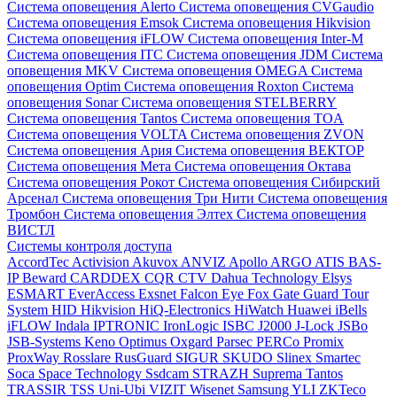
Система оповещения Alerto
Система оповещения CVGaudio
Система оповещения Emsok
Система оповещения Hikvision
Система оповещения iFLOW
Система оповещения Inter-M
Система оповещения ITC
Система оповещения JDM
Система
оповещения MKV
Система оповещения OMEGA
Система
оповещения Optim
Система оповещения Roxton
Система
оповещения Sonar
Система оповещения STELBERRY
Система оповещения Tantos
Система оповещения TOA
Система оповещения VOLTA
Система оповещения ZVON
Система оповещения Ария
Система оповещения ВЕКТОР
Система оповещения Мета
Система оповещения Октава
Система оповещения Рокот
Система оповещения Сибирский
Арсенал
Система оповещения Три Нити
Система оповещения
Тромбон
Система оповещения Элтех
Система оповещения
ВИСТЛ
Системы контроля доступа
AccordTec
Activision
Akuvox
ANVIZ
Apollo
ARGO
ATIS
BAS-
IP
Beward
CARDDEX
CQR
CTV
Dahua Technology
Elsys
ESMART
EverAccess
Exsnet
Falcon Eye
Fox
Gate
Guard Tour
System
HID
Hikvision
HiQ-Electronics
HiWatch
Huawei
iBells
iFLOW
Indala
IPTRONIC
IronLogic
ISBC
J2000
J-Lock
JSBo
JSB-Systems
Keno
Optimus
Oxgard
Parsec
PERCo
Promix
ProxWay
Rosslare
RusGuard
SIGUR
SKUDO
Slinex
Smartec
Soca
Space Technology
Ssdcam
STRAZH
Suprema
Tantos
TRASSIR
TSS
Uni-Ubi
VIZIT
Wisenet Samsung
YLI
ZKTeco