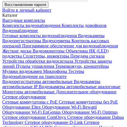
Восстановление пароля
Войти в личный кабинет
Каталог
Выгодные комплекты
Комплекты видеонаблюдения
Комплекты домофонов
Видеонаблюдение
Готовые комплекты видеонаблюдения
Видеокамеры
Видеорегистраторы
Видеосерверы
Контроль кассовых
операций
Программное обеспечение для видеонаблюдения
Жесткие диски
Видеомониторы
Объективы
ИК (LED)
подсветка
Сплиттеры, инжекторы
Передача сигнала
Устройства обработки видеосигнала
Устройства защиты
линий
Пульты управления
Термокожухи, кронштейны
Муляжи видеокамер
Микрофоны
Тестеры
Видеонаблюдение на транспорте
Видеорегистраторы автомобильные
Видеокамеры
автомобильные IP
Видеокамеры автомобильные аналоговые
Мониторы автомобильные
Дополнительное оборудование
Сетевое оборудование
Сетевые коммутаторы с РоЕ
Сетевые коммутаторы без РоЕ
Оборудование Eltex
Оборудование Wi-Fi Beward
Оборудование Wi-Fi EnGenius
Оборудование Wi-Fi Optimus
Сетевое оборудование ComOnyx
Сетевое оборудование Dahua
Technology
Сетевое оборудование D-Link
Сетевое