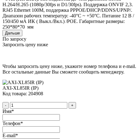
H.264/H.265 (1080p/30fps и D1/30fps). Поддержка ONVIF 2,3.
RJ45 Ethernet 100M, поддержка PPPOE/DHCP/DDNS/UPNP/.
Диапазон рабочих температур: -40°С ~ +50°С. Питание 12 В /
150/450 мА ИК ( Выкл./Вкл.) /POE. Габаритные размеры:
250*80*70 мм
Дальше
По запросу
Запросить цену ниже
Чтобы запросить цену ниже, укажите номер телефона и e-mail.
Все остальные данные Вы сможете сообщить менеджеру.
AXI-XL85IR (IP)
Код товара: 204908
-
+
Имя
*
Телефон
*
E-mail
*