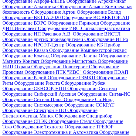
Оборудование Аврора-БиНиБ
Оборудование Агрохимикат
Оборудование Альтоника
Оборудование Альянс Комплексная
безопасность
Оборудование Артон
Оборудование Болид
Оборудование ВЕТТА-2020
Оборудование ВС-ВЕКТОР-АП
Оборудование ВЭРС
Оборудование Гириконд
Оборудование
ДИП-Интеллект
Оборудование ИВС-Сигналспецавтоматика
Оборудование ИП Раченков А.В.
Оборудование ВИСТЛ
Оборудование других производителей
Оборудование ИПРо
Оборудование ИРСЭТ-Центр
Оборудование КБ Прибор
Оборудование Квазар
Оборудование Комплектстройсервис
Оборудование Комтид
Оборудование Лавина
Оборудование
Магнито-Контакт
Оборудование Магистраль
Оборудование
НИЦ Охрана
Оборудование Полисервис
Оборудование
Проксима
Оборудование ПТК "ИВС"
Оборудование ПЭАП
Оборудование Радий
Оборудование РЗМКП
Оборудование
Ритм
Оборудование Риэлта
Оборудование Рубеж
Оборудование СЕНСОР, НПП
Оборудование Септима
Оборудование Сибирский Арсенал
Оборудование Сигма-ИС
Оборудование Сигнал-Плюс
Оборудование Си-Норд
Оборудование Системсервис
Оборудование СОКРАТ
Оборудование Спектрон НПО
Оборудование
Спецавтоматика, Минск
Оборудование Спецприбор
Оборудование СПЭК
Оборудование Стелс
Оборудование
Теко
Оборудование Технотэл
Оборудование ТРЕЗОР
Оборудование Электротехника и Автоматика
Оборудование