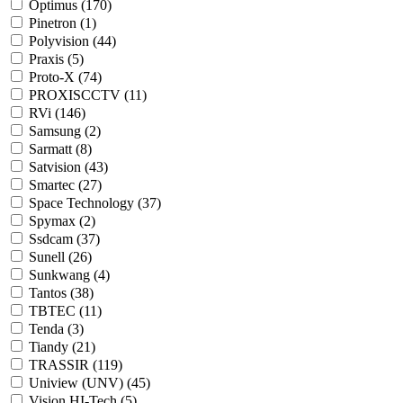
Optimus (
170
)
Pinetron (
1
)
Polyvision (
44
)
Praxis (
5
)
Proto-X (
74
)
PROXISCCTV (
11
)
RVi (
146
)
Samsung (
2
)
Sarmatt (
8
)
Satvision (
43
)
Smartec (
27
)
Space Technology (
37
)
Spymax (
2
)
Ssdcam (
37
)
Sunell (
26
)
Sunkwang (
4
)
Tantos (
38
)
TBTEC (
11
)
Tenda (
3
)
Tiandy (
21
)
TRASSIR (
119
)
Uniview (UNV) (
45
)
Vision HI-Tech (
5
)