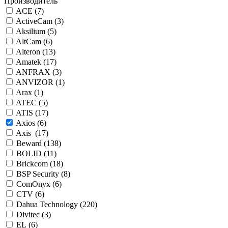
Производитель
ACE (
7
)
ActiveCam (
3
)
Aksilium (
5
)
AltCam (
6
)
Alteron (
13
)
Amatek (
17
)
ANFRAX (
3
)
ANVIZOR (
1
)
Arax (
1
)
ATEC (
5
)
ATIS (
17
)
Axios (
6
)
Axis (
17
)
Beward (
138
)
BOLID (
11
)
Brickcom (
18
)
BSP Security (
8
)
ComOnyx (
6
)
CTV (
6
)
Dahua Technology (
220
)
Divitec (
3
)
EL (
6
)