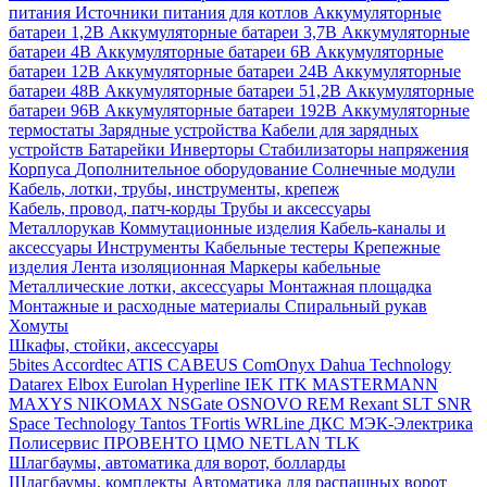
питания
Источники питания для котлов
Аккумуляторные
батареи 1,2В
Аккумуляторные батареи 3,7В
Аккумуляторные
батареи 4В
Аккумуляторные батареи 6В
Аккумуляторные
батареи 12В
Аккумуляторные батареи 24В
Аккумуляторные
батареи 48В
Аккумуляторные батареи 51,2В
Аккумуляторные
батареи 96В
Аккумуляторные батареи 192В
Аккумуляторные
термостаты
Зарядные устройства
Кабели для зарядных
устройств
Батарейки
Инверторы
Стабилизаторы напряжения
Корпуса
Дополнительное оборудование
Солнечные модули
Кабель, лотки, трубы, инструменты, крепеж
Кабель, провод, патч-корды
Трубы и аксессуары
Металлорукав
Коммутационные изделия
Кабель-каналы и
аксессуары
Инструменты
Кабельные тестеры
Крепежные
изделия
Лента изоляционная
Маркеры кабельные
Металлические лотки, аксессуары
Монтажная площадка
Монтажные и расходные материалы
Спиральный рукав
Хомуты
Шкафы, стойки, аксессуары
5bites
Accordtec
ATIS
CABEUS
ComOnyx
Dahua Technology
Datarex
Elbox
Eurolan
Hyperline
IEK
ITK
MASTERMANN
MAXYS
NIKOMAX
NSGate
OSNOVO
REM
Rexant
SLT
SNR
Space Technology
Tantos
TFortis
WRLine
ДКС
МЭК-Электрика
Полисервис
ПРОВЕНТО
ЦМО
NETLAN
TLK
Шлагбаумы, автоматика для ворот, болларды
Шлагбаумы, комплекты
Автоматика для распашных ворот