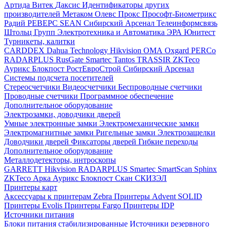
Артида
Витек
Даксис
Идентификаторы других
производителей
Метаком
Олевс
Прокс
Прософт-Биометрикс
Радий
РЕВЕРС
SEAN
Сибирский Арсенал
Телеинформсвязь
Штольц Групп
Электротехника и Автоматика
ЭРА
Юнитест
Турникеты, калитки
CARDDEX
Dahua Technology
Hikvision
ОМА
Oxgard
PERCo
RADARPLUS
RusGate
Smartec
Tantos
TRASSIR
ZKTeco
Аурикс
Блокпост
РостЕвроСтрой
Сибирский Арсенал
Системы подсчета посетителей
Стереосчетчики
Видеосчетчики
Беспроводные счетчики
Проводные счетчики
Программное обеспечение
Дополнительное оборудование
Электрозамки, доводчики дверей
Умные электронные замки
Электромеханические замки
Электромагнитные замки
Ригельные замки
Электрозащелки
Доводчики дверей
Фиксаторы дверей
Гибкие переходы
Дополнительное оборудование
Металлодетекторы, интроскопы
GARRETT
Hikvision
RADARPLUS
Smartec
SmartScan
Sphinx
ZKTeco
Арка
Аурикс
Блокпост
Скан
СКИЗЭЛ
Принтеры карт
Аксессуары к принтерам Zebra
Принтеры Advent SOLID
Принтеры Evolis
Принтеры Fargo
Принтеры IDP
Источники питания
Блоки питания стабилизированные
Источники резервного