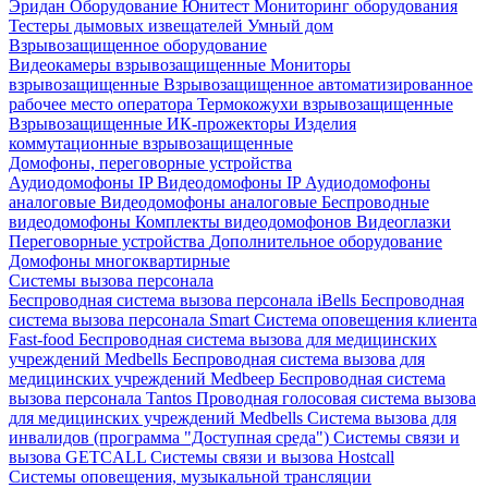
Эридан
Оборудование Юнитест
Мониторинг оборудования
Тестеры дымовых извещателей
Умный дом
Взрывозащищенное оборудование
Видеокамеры взрывозащищенные
Мониторы
взрывозащищенные
Взрывозащищенное автоматизированное
рабочее место оператора
Термокожухи взрывозащищенные
Взрывозащищенные ИК-прожекторы
Изделия
коммутационные взрывозащищенные
Домофоны, переговорные устройства
Аудиодомофоны IP
Видеодомофоны IP
Аудиодомофоны
аналоговые
Видеодомофоны аналоговые
Беспроводные
видеодомофоны
Комплекты видеодомофонов
Видеоглазки
Переговорные устройства
Дополнительное оборудование
Домофоны многоквартирные
Системы вызова персонала
Беспроводная система вызова персонала iBells
Беспроводная
система вызова персонала Smart
Система оповещения клиента
Fast-food
Беспроводная система вызова для медицинских
учреждений Medbells
Беспроводная система вызова для
медицинских учреждений Medbeep
Беспроводная система
вызова персонала Tantos
Проводная голосовая система вызова
для медицинских учреждений Medbells
Система вызова для
инвалидов (программа "Доступная среда")
Системы связи и
вызова GETCALL
Системы связи и вызова Hostcall
Системы оповещения, музыкальной трансляции