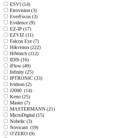
ESVI (
14
)
Etrovision (
3
)
EverFocus (
3
)
Evidence (
9
)
EZ-IP (
17
)
EZVIZ (
11
)
Falcon Eye (
7
)
Hikvision (
222
)
HiWatch (
112
)
IDIS (
16
)
iFlow (
49
)
Infinity (
25
)
IPTRONIC (
33
)
Ivideon (
2
)
J2000 (
14
)
Keno (
25
)
Master (
7
)
MASTERMANN (
21
)
MicroDigital (
15
)
Nobelic (
3
)
Novicam (
19
)
O'ZERO (
9
)