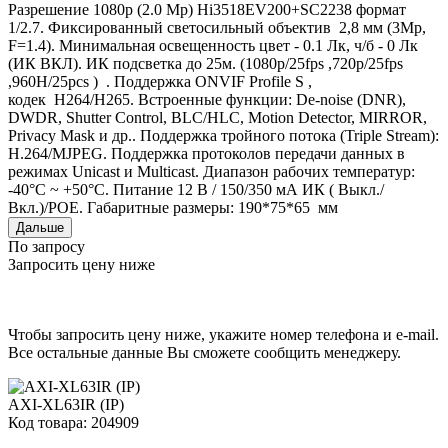
Разрешение 1080р (2.0 Mp) Hi3518EV200+SC2238 формат
1/2.7. Фиксированный светосильный объектив 2,8 мм (3Mp,
F=1.4). Минимальная освещенность цвет - 0.1 Лк, ч/б - 0 Лк
(ИК ВКЛ). ИК подсветка до 25м. (1080p/25fps ,720p/25fps
,960H/25pcs ) . Поддержка ONVIF Profile S ,
кодек H264/H265. Встроенные функции: De-noise (DNR),
DWDR, Shutter Control, BLC/HLC, Motion Detector, MIRROR,
Privacy Mask и др.. Поддержка тройного потока (Triple Stream):
H.264/MJPEG. Поддержка протоколов передачи данных в
режимах Unicast и Multicast. Диапазон рабочих температур:
-40°С ~ +50°С. Питание 12 В / 150/350 мА ИК ( Выкл./
Вкл.)/POE. Габаритные размеры: 190*75*65 мм
Дальше
По запросу
Запросить цену ниже
Чтобы запросить цену ниже, укажите номер телефона и e-mail.
Все остальные данные Вы сможете сообщить менеджеру.
AXI-XL63IR (IP)
Код товара: 204909