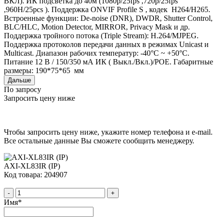
ВКЛ). ИК подсветка до 40м (1080p/25fps ,720p/25fps
,960H/25pcs ). Поддержка ONVIF Profile S , кодек H264/H265.
Встроенные функции: De-noise (DNR), DWDR, Shutter Control,
BLC/HLC, Motion Detector, MIRROR, Privacy Mask и др.
Поддержка тройного потока (Triple Stream): H.264/MJPEG.
Поддержка протоколов передачи данных в режимах Unicast и
Multicast. Диапазон рабочих температур: -40°С ~ +50°С.
Питание 12 В / 150/350 мА ИК ( Выкл./Вкл.)/POE. Габаритные
размеры: 190*75*65 мм
Дальше
По запросу
Запросить цену ниже
Чтобы запросить цену ниже, укажите номер телефона и e-mail.
Все остальные данные Вы сможете сообщить менеджеру.
AXI-XL83IR (IP)
Код товара: 204907
-
+
Имя
*