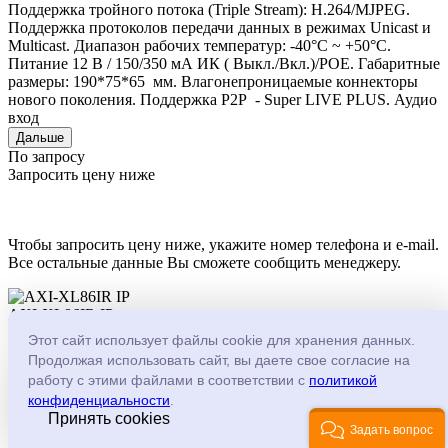
Поддержка тройного потока (Triple Stream): H.264/MJPEG.
Поддержка протоколов передачи данных в режимах Unicast и
Multicast. Диапазон рабочих температур: -40°С ~ +50°С.
Питание 12 В / 150/350 мА ИК ( Выкл./Вкл.)/POE. Габаритные
размеры: 190*75*65 мм. Влагонепроницаемые коннекторы
нового поколения. Поддержка P2P - Super LIVE PLUS. Аудио
вход
Дальше
По запросу
Запросить цену ниже
Чтобы запросить цену ниже, укажите номер телефона и e-mail.
Все остальные данные Вы сможете сообщить менеджеру.
AXI-XL86IR IP
Код товара: 212273
Этот сайт использует файлы cookie для хранения данных.
Продолжая использовать сайт, вы даете свое согласие на
-
+
работу с этими файлами в соответствии с
политикой
Имя
*
конфиденциальности
.
Принять cookies
Телефон
*
Задать вопрос