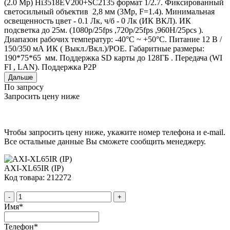
(2.0 Mp) Hi3518EV200+SC2135 формат 1/2.7. Фиксированный
светосильный объектив 2,8 мм (3Mp, F=1.4). Минимальная
освещенность цвет - 0.1 Лк, ч/б - 0 Лк (ИК ВКЛ). ИК
подсветка до 25м. (1080p/25fps ,720p/25fps ,960H/25pcs ).
Диапазон рабочих температур: -40°С ~ +50°С. Питание 12 В /
150/350 мА ИК ( Выкл./Вкл.)/POE. Габаритные размеры:
190*75*65 мм. Поддержка SD карты до 128ГБ . Передача (WI
FI , LAN). Поддержка P2P
Дальше
По запросу
Запросить цену ниже
Чтобы запросить цену ниже, укажите номер телефона и e-mail.
Все остальные данные Вы сможете сообщить менеджеру.
AXI-XL65IR (IP)
Код товара: 212272
-
+
Имя
*
Телефон
*