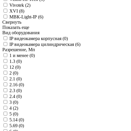
Vivotek (
2
)
XVI (
8
)
МВК-Light-IP (
6
)
Свернуть
Показать еще
Вид оборудования
IP видеокамера корпусная (
0
)
IP видеокамера цилиндрическая (
6
)
Разрешение, Мп
1 и менее (
0
)
1.3 (
0
)
12 (
0
)
2 (
0
)
2.1 (
0
)
2.16 (
0
)
2.3 (
0
)
2.4 (
0
)
3 (
0
)
4 (
2
)
5 (
0
)
5.14 (
0
)
5.69 (
0
)