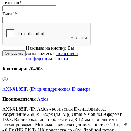
Телефон
*
E-mail
*
Нажимая на кнопку, Вы
соглашаетесь с
политикой
конфеденциальности
Код товара:
204908
(0)
AXI-XL85IR (IP) цилиндрическая IP камера
Производитель:
Axios
AXI-XL85IR (IP) Axios - корпусная IP-видеокамера.
Разрешение 2688х1520px (4.0 Mp) Omni Vision 4689 формат
1/2.8. Вариофокальный объектив 2,8-12 мм с внешними
регулировками. Минимальная освещенность цвет - 0.1 Лк, ч/б
- 0 Лк (ИК ВКЛ). ИК подсветка до 40м. Двойной поток