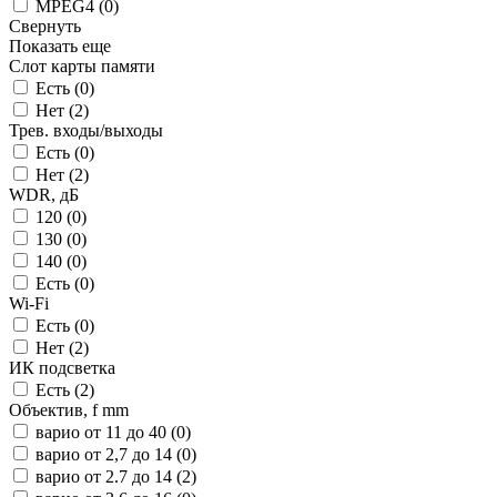
MPEG4 (
0
)
Свернуть
Показать еще
Слот карты памяти
Есть (
0
)
Нет (
2
)
Трев. входы/выходы
Есть (
0
)
Нет (
2
)
WDR, дБ
120 (
0
)
130 (
0
)
140 (
0
)
Есть (
0
)
Wi-Fi
Есть (
0
)
Нет (
2
)
ИК подсветка
Есть (
2
)
Объектив, f mm
варио от 11 до 40 (
0
)
варио от 2,7 до 14 (
0
)
варио от 2.7 до 14 (
2
)