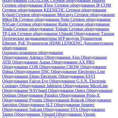
оборудование GIGALINK
Сетевое оборудование Huawei
Сетевое оборудование iFlow
Сетевое оборудование IP-COM
Сетевое оборудование KEENETIC
Сетевое оборудование
Kyland
Сетевое оборудование Mercusys
Сетевое оборудование
MikroTik
Сетевое оборудование Netis
Сетевое оборудование
NSGate
Сетевое оборудование Ruijie
Сетевое оборудование
Tenda
Сетевое оборудование Todaair
Сетевое оборудование
TP-Link
Сетевое оборудование Ubiquiti
Оборудование Тахион
Оптические медиаконвертеры
SFP модули
Удлинители
Ethernet, PoE
Удлинители HDMI LENKENG
Дополнительное
оборудование
Охранно-пожарное оборудование
Оборудование Ademco
Оборудование Ajax
Оборудование
ATIS
Оборудование Aupax
Оборудование AX PRO
Оборудование CQR
Оборудование CROW
Оборудование
Dahua
Оборудование DSC
Оборудование Electronics Line
Оборудование Elmes Electronic
Оборудование ESVI
Оборудование Falcon Eye
Оборудование G.S.N. Electronic
Company
Оборудование Jablotron
Оборудование MicroLine
Оборудование NAVIgard
Оборудование Optex
Оборудование
Optimus
Оборудование Paradox
Оборудование Proto-X
Оборудование Pyronix
Оборудование Roiscok
Оборудование
Satvision
Оборудование SLT
Оборудование Smartec
Оборудование Ssdcam
Оборудование STA
Оборудование
Tantos
Оборудование Viguard
Оборудование Visonic