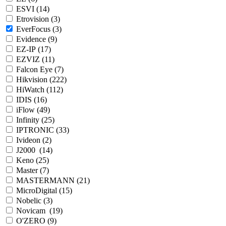
ESVI (
14
)
Etrovision (
3
)
EverFocus (
3
)
Evidence (
9
)
EZ-IP (
17
)
EZVIZ (
11
)
Falcon Eye (
7
)
Hikvision (
222
)
HiWatch (
112
)
IDIS (
16
)
iFlow (
49
)
Infinity (
25
)
IPTRONIC (
33
)
Ivideon (
2
)
J2000 (
14
)
Keno (
25
)
Master (
7
)
MASTERMANN (
21
)
MicroDigital (
15
)
Nobelic (
3
)
Novicam (
19
)
O'ZERO (
9
)