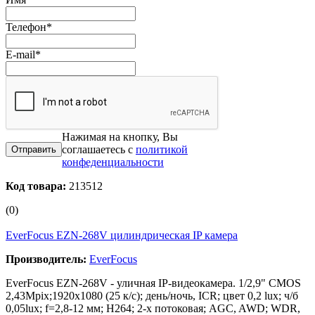
Телефон
*
E-mail
*
Нажимая на кнопку, Вы
соглашаетесь с
политикой
конфеденциальности
Код товара:
213512
(0)
EverFocus EZN-268V цилиндрическая IP камера
Производитель:
EverFocus
EverFocus EZN-268V - уличная IP-видеокамера. 1/2,9" CMOS
2,43Mpix;1920x1080 (25 к/с); день/ночь, ICR; цвет 0,2 lux; ч/б
0,05lux; f=2,8-12 мм; H264; 2-х потоковая; AGC, AWD; WDR,