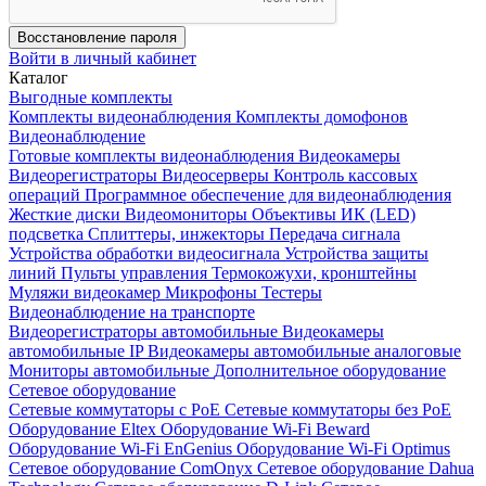
Восстановление пароля
Войти в личный кабинет
Каталог
Выгодные комплекты
Комплекты видеонаблюдения
Комплекты домофонов
Видеонаблюдение
Готовые комплекты видеонаблюдения
Видеокамеры
Видеорегистраторы
Видеосерверы
Контроль кассовых
операций
Программное обеспечение для видеонаблюдения
Жесткие диски
Видеомониторы
Объективы
ИК (LED)
подсветка
Сплиттеры, инжекторы
Передача сигнала
Устройства обработки видеосигнала
Устройства защиты
линий
Пульты управления
Термокожухи, кронштейны
Муляжи видеокамер
Микрофоны
Тестеры
Видеонаблюдение на транспорте
Видеорегистраторы автомобильные
Видеокамеры
автомобильные IP
Видеокамеры автомобильные аналоговые
Мониторы автомобильные
Дополнительное оборудование
Сетевое оборудование
Сетевые коммутаторы с РоЕ
Сетевые коммутаторы без РоЕ
Оборудование Eltex
Оборудование Wi-Fi Beward
Оборудование Wi-Fi EnGenius
Оборудование Wi-Fi Optimus
Сетевое оборудование ComOnyx
Сетевое оборудование Dahua