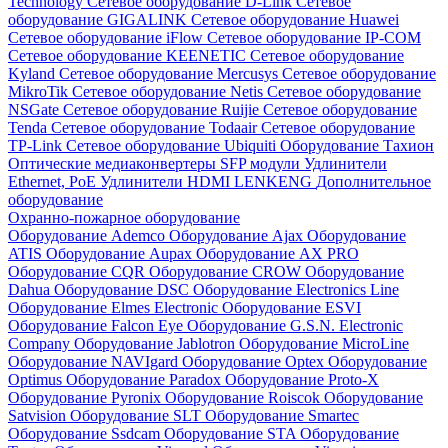
Technology
Сетевое оборудование D-Link
Сетевое
оборудование GIGALINK
Сетевое оборудование Huawei
Сетевое оборудование iFlow
Сетевое оборудование IP-COM
Сетевое оборудование KEENETIC
Сетевое оборудование
Kyland
Сетевое оборудование Mercusys
Сетевое оборудование
MikroTik
Сетевое оборудование Netis
Сетевое оборудование
NSGate
Сетевое оборудование Ruijie
Сетевое оборудование
Tenda
Сетевое оборудование Todaair
Сетевое оборудование
TP-Link
Сетевое оборудование Ubiquiti
Оборудование Тахион
Оптические медиаконвертеры
SFP модули
Удлинители
Ethernet, PoE
Удлинители HDMI LENKENG
Дополнительное
оборудование
Охранно-пожарное оборудование
Оборудование Ademco
Оборудование Ajax
Оборудование
ATIS
Оборудование Aupax
Оборудование AX PRO
Оборудование CQR
Оборудование CROW
Оборудование
Dahua
Оборудование DSC
Оборудование Electronics Line
Оборудование Elmes Electronic
Оборудование ESVI
Оборудование Falcon Eye
Оборудование G.S.N. Electronic
Company
Оборудование Jablotron
Оборудование MicroLine
Оборудование NAVIgard
Оборудование Optex
Оборудование
Optimus
Оборудование Paradox
Оборудование Proto-X
Оборудование Pyronix
Оборудование Roiscok
Оборудование
Satvision
Оборудование SLT
Оборудование Smartec
Оборудование Ssdcam
Оборудование STA
Оборудование