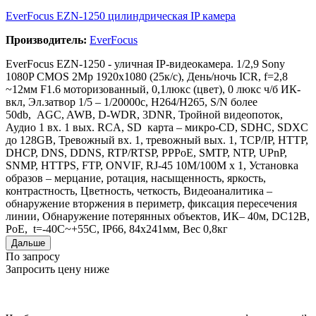
EverFocus EZN-1250 цилиндрическая IP камера
Производитель:
EverFocus
EverFocus EZN-1250 - уличная IP-видеокамера. 1/2,9 Sony
1080P CMOS 2Mp 1920x1080 (25к/с), День/ночь ICR, f=2,8
~12мм F1.6 моторизованный, 0,1люкс (цвет), 0 люкс ч/б ИК-
вкл, Эл.затвор 1/5 – 1/20000с, H264/H265, S/N более
50db, AGC, AWB, D-WDR, 3DNR, Тройной видеопоток,
Аудио 1 вх. 1 вых. RCA, SD карта – микро-CD, SDHC, SDXC
до 128GB, Тревожный вх. 1, тревожный вых. 1, TCP/IP, HTTP,
DHCP, DNS, DDNS, RTP/RTSP, PPPoE, SMTP, NTP, UPnP,
SNMP, HTTPS, FTP, ONVIF, RJ-45 10М/100М х 1, Установка
образов – мерцание, ротация, насыщенность, яркость,
контрастность, Цветность, четкость, Видеоаналитика –
обнаружение вторжения в периметр, фиксация пересечения
линии, Обнаружение потерянных объектов, ИК– 40м, DC12В,
PoE, t=-40C~+55C, IP66, 84х241мм, Вес 0,8кг
Дальше
По запросу
Запросить цену ниже