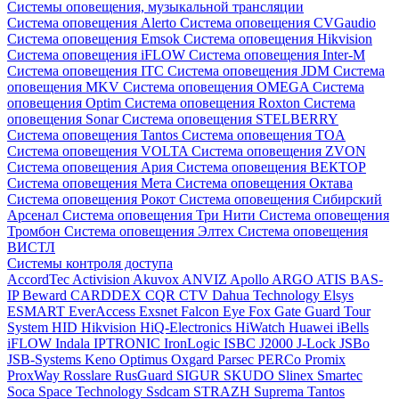
Системы оповещения, музыкальной трансляции
Система оповещения Alerto
Система оповещения CVGaudio
Система оповещения Emsok
Система оповещения Hikvision
Система оповещения iFLOW
Система оповещения Inter-M
Система оповещения ITC
Система оповещения JDM
Система
оповещения MKV
Система оповещения OMEGA
Система
оповещения Optim
Система оповещения Roxton
Система
оповещения Sonar
Система оповещения STELBERRY
Система оповещения Tantos
Система оповещения TOA
Система оповещения VOLTA
Система оповещения ZVON
Система оповещения Ария
Система оповещения ВЕКТОР
Система оповещения Мета
Система оповещения Октава
Система оповещения Рокот
Система оповещения Сибирский
Арсенал
Система оповещения Три Нити
Система оповещения
Тромбон
Система оповещения Элтех
Система оповещения
ВИСТЛ
Системы контроля доступа
AccordTec
Activision
Akuvox
ANVIZ
Apollo
ARGO
ATIS
BAS-
IP
Beward
CARDDEX
CQR
CTV
Dahua Technology
Elsys
ESMART
EverAccess
Exsnet
Falcon Eye
Fox
Gate
Guard Tour
System
HID
Hikvision
HiQ-Electronics
HiWatch
Huawei
iBells
iFLOW
Indala
IPTRONIC
IronLogic
ISBC
J2000
J-Lock
JSBo
JSB-Systems
Keno
Optimus
Oxgard
Parsec
PERCo
Promix
ProxWay
Rosslare
RusGuard
SIGUR
SKUDO
Slinex
Smartec
Soca
Space Technology
Ssdcam
STRAZH
Suprema
Tantos