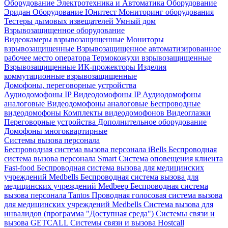
Оборудование Электротехника и Автоматика
Оборудование
Эридан
Оборудование Юнитест
Мониторинг оборудования
Тестеры дымовых извещателей
Умный дом
Взрывозащищенное оборудование
Видеокамеры взрывозащищенные
Мониторы
взрывозащищенные
Взрывозащищенное автоматизированное
рабочее место оператора
Термокожухи взрывозащищенные
Взрывозащищенные ИК-прожекторы
Изделия
коммутационные взрывозащищенные
Домофоны, переговорные устройства
Аудиодомофоны IP
Видеодомофоны IP
Аудиодомофоны
аналоговые
Видеодомофоны аналоговые
Беспроводные
видеодомофоны
Комплекты видеодомофонов
Видеоглазки
Переговорные устройства
Дополнительное оборудование
Домофоны многоквартирные
Системы вызова персонала
Беспроводная система вызова персонала iBells
Беспроводная
система вызова персонала Smart
Система оповещения клиента
Fast-food
Беспроводная система вызова для медицинских
учреждений Medbells
Беспроводная система вызова для
медицинских учреждений Medbeep
Беспроводная система
вызова персонала Tantos
Проводная голосовая система вызова
для медицинских учреждений Medbells
Система вызова для
инвалидов (программа "Доступная среда")
Системы связи и
вызова GETCALL
Системы связи и вызова Hostcall