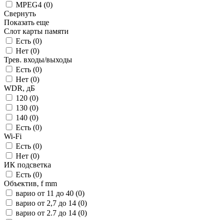
MPEG4 (
0
)
Свернуть
Показать еще
Слот карты памяти
Есть (
0
)
Нет (
0
)
Трев. входы/выходы
Есть (
0
)
Нет (
0
)
WDR, дБ
120 (
0
)
130 (
0
)
140 (
0
)
Есть (
0
)
Wi-Fi
Есть (
0
)
Нет (
0
)
ИК подсветка
Есть (
0
)
Объектив, f mm
варио от 11 до 40 (
0
)
варио от 2,7 до 14 (
0
)
варио от 2.7 до 14 (
0
)