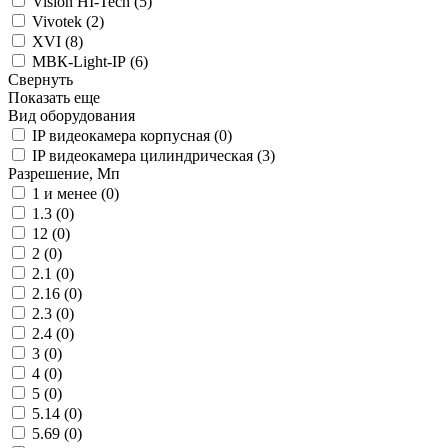
Vision HI-Tech (
5
)
Vivotek (
2
)
XVI (
8
)
МВК-Light-IP (
6
)
Свернуть
Показать еще
Вид оборудования
IP видеокамера корпусная (
0
)
IP видеокамера цилиндрическая (
3
)
Разрешение, Мп
1 и менее (
0
)
1.3 (
0
)
12 (
0
)
2 (
0
)
2.1 (
0
)
2.16 (
0
)
2.3 (
0
)
2.4 (
0
)
3 (
0
)
4 (
0
)
5 (
0
)
5.14 (
0
)
5.69 (
0
)