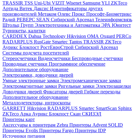
TRASSIR
TSS
Uni-Ubi
VIZIT
Wisenet Samsung
YLI
ZKTeco
Артида
Витек
Даксис
Идентификаторы других
производителей
Метаком
Олевс
Прокс
Прософт-Биометрикс
Радий
РЕВЕРС
SEAN
Сибирский Арсенал
Телеинформсвязь
Штольц Групп
Электротехника и Автоматика
ЭРА
Юнитест
Турникеты, калитки
CARDDEX
Dahua Technology
Hikvision
ОМА
Oxgard
PERCo
RADARPLUS
RusGate
Smartec
Tantos
TRASSIR
ZKTeco
Аурикс
Блокпост
РостЕвроСтрой
Сибирский Арсенал
Системы подсчета посетителей
Стереосчетчики
Видеосчетчики
Беспроводные счетчики
Проводные счетчики
Программное обеспечение
Дополнительное оборудование
Электрозамки, доводчики дверей
Умные электронные замки
Электромеханические замки
Электромагнитные замки
Ригельные замки
Электрозащелки
Доводчики дверей
Фиксаторы дверей
Гибкие переходы
Дополнительное оборудование
Металлодетекторы, интроскопы
GARRETT
Hikvision
RADARPLUS
Smartec
SmartScan
Sphinx
ZKTeco
Арка
Аурикс
Блокпост
Скан
СКИЗЭЛ
Принтеры карт
Аксессуары к принтерам Zebra
Принтеры Advent SOLID
Принтеры Evolis
Принтеры Fargo
Принтеры IDP
Источники питания