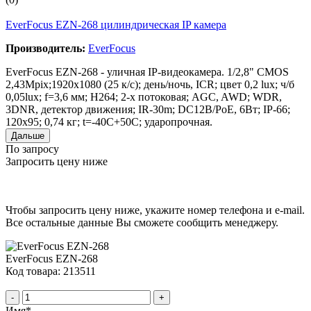
EverFocus EZN-268 цилиндрическая IP камера
Производитель:
EverFocus
EverFocus EZN-268 - уличная IP-видеокамера. 1/2,8" CMOS
2,43Mpix;1920x1080 (25 к/с); день/ночь, ICR; цвет 0,2 lux; ч/б
0,05lux; f=3,6 мм; H264; 2-х потоковая; AGC, AWD; WDR,
3DNR, детектор движения; IR-30m; DC12B/PoE, 6Вт; IP-66;
120x95; 0,74 кг; t=-40С+50C; ударопрочная.
Дальше
По запросу
Запросить цену ниже
Чтобы запросить цену ниже, укажите номер телефона и e-mail.
Все остальные данные Вы сможете сообщить менеджеру.
EverFocus EZN-268
Код товара: 213511
-
+
Имя
*