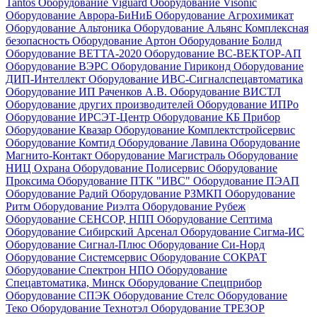
Tantos
Оборудование Viguard
Оборудование Visonic
Оборудование Аврора-БиНиБ
Оборудование Агрохимикат
Оборудование Альтоника
Оборудование Альянс Комплексная
безопасность
Оборудование Артон
Оборудование Болид
Оборудование ВЕТТА-2020
Оборудование ВС-ВЕКТОР-АП
Оборудование ВЭРС
Оборудование Гириконд
Оборудование
ДИП-Интеллект
Оборудование ИВС-Сигналспецавтоматика
Оборудование ИП Раченков А.В.
Оборудование ВИСТЛ
Оборудование других производителей
Оборудование ИПРо
Оборудование ИРСЭТ-Центр
Оборудование КБ Прибор
Оборудование Квазар
Оборудование Комплектстройсервис
Оборудование Комтид
Оборудование Лавина
Оборудование
Магнито-Контакт
Оборудование Магистраль
Оборудование
НИЦ Охрана
Оборудование Полисервис
Оборудование
Проксима
Оборудование ПТК "ИВС"
Оборудование ПЭАП
Оборудование Радий
Оборудование РЗМКП
Оборудование
Ритм
Оборудование Риэлта
Оборудование Рубеж
Оборудование СЕНСОР, НПП
Оборудование Септима
Оборудование Сибирский Арсенал
Оборудование Сигма-ИС
Оборудование Сигнал-Плюс
Оборудование Си-Норд
Оборудование Системсервис
Оборудование СОКРАТ
Оборудование Спектрон НПО
Оборудование
Спецавтоматика, Минск
Оборудование Спецприбор
Оборудование СПЭК
Оборудование Стелс
Оборудование
Теко
Оборудование Технотэл
Оборудование ТРЕЗОР