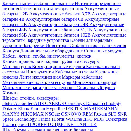
Блоки питания стабилизированные
Источники резервного
питания
Источники питания для котлов
Аккумуляторные
батареи 1,2В
Аккумуляторные батареи 3,7В
Аккумуляторные
батареи 4В
Аккумуляторные батареи 6В
Аккумуляторные
батареи 12В
Аккумуляторные батареи 24В
Аккумуляторные
батареи 48В
Аккумуляторные батареи 51,2В
Аккумуляторные
батареи 96В
Аккумуляторные батареи 192В
Аккумуляторные
термостаты
Зарядные устройства
Кабели для зарядных
устройств
Батарейки
Инверторы
Стабилизаторы напряжения
Корпуса
Дополнительное оборудование
Солнечные модули
Кабель, лотки, трубы, инструменты, крепеж
Кабель, провод, патч-корды
Трубы и аксессуары
Металлорукав
Коммутационные изделия
Кабель-каналы и
аксессуары
Инструменты
Кабельные тестеры
Крепежные
изделия
Лента изоляционная
Маркеры кабельные
Металлические лотки, аксессуары
Монтажная площадка
Монтажные и расходные материалы
Спиральный рукав
Хомуты
Шкафы, стойки, аксессуары
5bites
Accordtec
ATIS
CABEUS
ComOnyx
Dahua Technology
Datarex
Elbox
Eurolan
Hyperline
IEK
ITK
MASTERMANN
MAXYS
NIKOMAX
NSGate
OSNOVO
REM
Rexant
SLT
SNR
Space Technology
Tantos
TFortis
WRLine
ДКС
МЭК-Электрика
Полисервис
ПРОВЕНТО
ЦМО
NETLAN
TLK
Шлагбаумы, автоматика для ворот, болларды