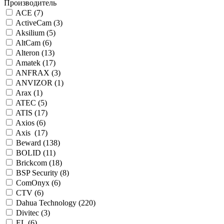
Производитель
ACE (
7
)
ActiveCam (
3
)
Aksilium (
5
)
AltCam (
6
)
Alteron (
13
)
Amatek (
17
)
ANFRAX (
3
)
ANVIZOR (
1
)
Arax (
1
)
ATEC (
5
)
ATIS (
17
)
Axios (
6
)
Axis (
17
)
Beward (
138
)
BOLID (
11
)
Brickcom (
18
)
BSP Security (
8
)
ComOnyx (
6
)
CTV (
6
)
Dahua Technology (
220
)
Divitec (
3
)
EL (
6
)