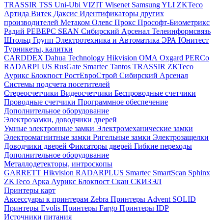
TRASSIR
TSS
Uni-Ubi
VIZIT
Wisenet Samsung
YLI
ZKTeco
Артида
Витек
Даксис
Идентификаторы других
производителей
Метаком
Олевс
Прокс
Прософт-Биометрикс
Радий
РЕВЕРС
SEAN
Сибирский Арсенал
Телеинформсвязь
Штольц Групп
Электротехника и Автоматика
ЭРА
Юнитест
Турникеты, калитки
CARDDEX
Dahua Technology
Hikvision
ОМА
Oxgard
PERCo
RADARPLUS
RusGate
Smartec
Tantos
TRASSIR
ZKTeco
Аурикс
Блокпост
РостЕвроСтрой
Сибирский Арсенал
Системы подсчета посетителей
Стереосчетчики
Видеосчетчики
Беспроводные счетчики
Проводные счетчики
Программное обеспечение
Дополнительное оборудование
Электрозамки, доводчики дверей
Умные электронные замки
Электромеханические замки
Электромагнитные замки
Ригельные замки
Электрозащелки
Доводчики дверей
Фиксаторы дверей
Гибкие переходы
Дополнительное оборудование
Металлодетекторы, интроскопы
GARRETT
Hikvision
RADARPLUS
Smartec
SmartScan
Sphinx
ZKTeco
Арка
Аурикс
Блокпост
Скан
СКИЗЭЛ
Принтеры карт
Аксессуары к принтерам Zebra
Принтеры Advent SOLID
Принтеры Evolis
Принтеры Fargo
Принтеры IDP
Источники питания