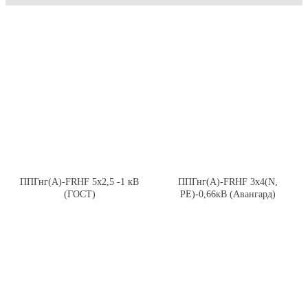
ППГнг(А)-FRHF 5х2,5 -1 кВ
ППГнг(А)-FRHF 3х4(N,
(ГОСТ)
PE)-0,66кВ (Авангард)