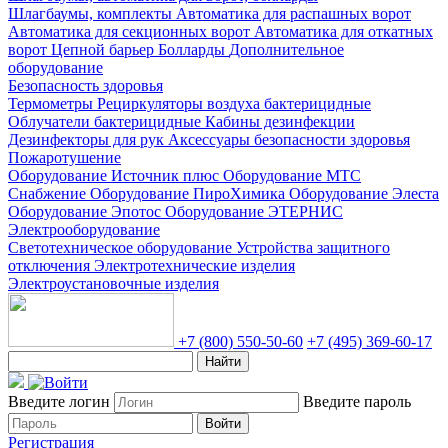
Шлагбаумы, комплекты
Автоматика для распашных ворот
Автоматика для секционных ворот
Автоматика для откатных
ворот
Цепной барьер
Болларды
Дополнительное
оборудование
Безопасность здоровья
Термометры
Рециркуляторы воздуха бактерицидные
Облучатели бактерицидные
Кабины дезинфекции
Дезинфекторы для рук
Аксессуары безопасности здоровья
Пожаротушение
Оборудование Источник плюс
Оборудование МТС
Снабжение
Оборудование ПироХимика
Оборудование Элеста
Оборудование Эпотос
Оборудование ЭТЕРНИС
Электрооборудование
Светотехническое оборудование
Устройства защитного
отключения
Электротехнические изделия
Электроустановочные изделия
+7 (800) 550-50-60
+7 (495) 369-60-17
Найти
Введите логин
Введите пароль
Войти
Регистрация