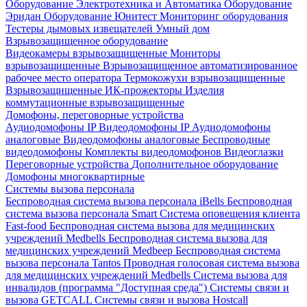
Оборудование Электротехника и Автоматика
Оборудование
Эридан
Оборудование Юнитест
Мониторинг оборудования
Тестеры дымовых извещателей
Умный дом
Взрывозащищенное оборудование
Видеокамеры взрывозащищенные
Мониторы
взрывозащищенные
Взрывозащищенное автоматизированное
рабочее место оператора
Термокожухи взрывозащищенные
Взрывозащищенные ИК-прожекторы
Изделия
коммутационные взрывозащищенные
Домофоны, переговорные устройства
Аудиодомофоны IP
Видеодомофоны IP
Аудиодомофоны
аналоговые
Видеодомофоны аналоговые
Беспроводные
видеодомофоны
Комплекты видеодомофонов
Видеоглазки
Переговорные устройства
Дополнительное оборудование
Домофоны многоквартирные
Системы вызова персонала
Беспроводная система вызова персонала iBells
Беспроводная
система вызова персонала Smart
Система оповещения клиента
Fast-food
Беспроводная система вызова для медицинских
учреждений Medbells
Беспроводная система вызова для
медицинских учреждений Medbeep
Беспроводная система
вызова персонала Tantos
Проводная голосовая система вызова
для медицинских учреждений Medbells
Система вызова для
инвалидов (программа "Доступная среда")
Системы связи и
вызова GETCALL
Системы связи и вызова Hostcall