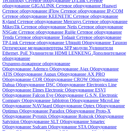
Technology
Сетевое оборудование D-Link
Сетевое
оборудование GIGALINK
Сетевое оборудование Huawei
Сетевое оборудование iFlow
Сетевое оборудование IP-COM
Сетевое оборудование KEENETIC
Сетевое оборудование
Kyland
Сетевое оборудование Mercusys
Сетевое оборудование
MikroTik
Сетевое оборудование Netis
Сетевое оборудование
NSGate
Сетевое оборудование Ruijie
Сетевое оборудование
Tenda
Сетевое оборудование Todaair
Сетевое оборудование
TP-Link
Сетевое оборудование Ubiquiti
Оборудование Тахион
Оптические медиаконвертеры
SFP модули
Удлинители
Ethernet, PoE
Удлинители HDMI LENKENG
Дополнительное
оборудование
Охранно-пожарное оборудование
Оборудование Ademco
Оборудование Ajax
Оборудование
ATIS
Оборудование Aupax
Оборудование AX PRO
Оборудование CQR
Оборудование CROW
Оборудование
Dahua
Оборудование DSC
Оборудование Electronics Line
Оборудование Elmes Electronic
Оборудование ESVI
Оборудование Falcon Eye
Оборудование G.S.N. Electronic
Company
Оборудование Jablotron
Оборудование MicroLine
Оборудование NAVIgard
Оборудование Optex
Оборудование
Optimus
Оборудование Paradox
Оборудование Proto-X
Оборудование Pyronix
Оборудование Roiscok
Оборудование
Satvision
Оборудование SLT
Оборудование Smartec
Оборудование Ssdcam
Оборудование STA
Оборудование