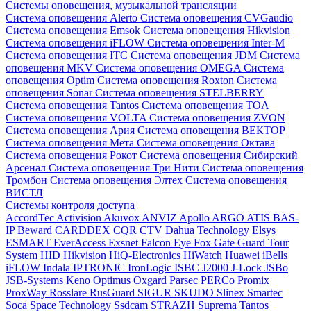
Системы оповещения, музыкальной трансляции
Система оповещения Alerto
Система оповещения CVGaudio
Система оповещения Emsok
Система оповещения Hikvision
Система оповещения iFLOW
Система оповещения Inter-M
Система оповещения ITC
Система оповещения JDM
Система
оповещения MKV
Система оповещения OMEGA
Система
оповещения Optim
Система оповещения Roxton
Система
оповещения Sonar
Система оповещения STELBERRY
Система оповещения Tantos
Система оповещения TOA
Система оповещения VOLTA
Система оповещения ZVON
Система оповещения Ария
Система оповещения ВЕКТОР
Система оповещения Мета
Система оповещения Октава
Система оповещения Рокот
Система оповещения Сибирский
Арсенал
Система оповещения Три Нити
Система оповещения
Тромбон
Система оповещения Элтех
Система оповещения
ВИСТЛ
Системы контроля доступа
AccordTec
Activision
Akuvox
ANVIZ
Apollo
ARGO
ATIS
BAS-
IP
Beward
CARDDEX
CQR
CTV
Dahua Technology
Elsys
ESMART
EverAccess
Exsnet
Falcon Eye
Fox
Gate
Guard Tour
System
HID
Hikvision
HiQ-Electronics
HiWatch
Huawei
iBells
iFLOW
Indala
IPTRONIC
IronLogic
ISBC
J2000
J-Lock
JSBo
JSB-Systems
Keno
Optimus
Oxgard
Parsec
PERCo
Promix
ProxWay
Rosslare
RusGuard
SIGUR
SKUDO
Slinex
Smartec
Soca
Space Technology
Ssdcam
STRAZH
Suprema
Tantos