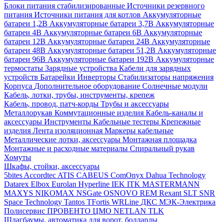
Блоки питания стабилизированные
Источники резервного
питания
Источники питания для котлов
Аккумуляторные
батареи 1,2В
Аккумуляторные батареи 3,7В
Аккумуляторные
батареи 4В
Аккумуляторные батареи 6В
Аккумуляторные
батареи 12В
Аккумуляторные батареи 24В
Аккумуляторные
батареи 48В
Аккумуляторные батареи 51,2В
Аккумуляторные
батареи 96В
Аккумуляторные батареи 192В
Аккумуляторные
термостаты
Зарядные устройства
Кабели для зарядных
устройств
Батарейки
Инверторы
Стабилизаторы напряжения
Корпуса
Дополнительное оборудование
Солнечные модули
Кабель, лотки, трубы, инструменты, крепеж
Кабель, провод, патч-корды
Трубы и аксессуары
Металлорукав
Коммутационные изделия
Кабель-каналы и
аксессуары
Инструменты
Кабельные тестеры
Крепежные
изделия
Лента изоляционная
Маркеры кабельные
Металлические лотки, аксессуары
Монтажная площадка
Монтажные и расходные материалы
Спиральный рукав
Хомуты
Шкафы, стойки, аксессуары
5bites
Accordtec
ATIS
CABEUS
ComOnyx
Dahua Technology
Datarex
Elbox
Eurolan
Hyperline
IEK
ITK
MASTERMANN
MAXYS
NIKOMAX
NSGate
OSNOVO
REM
Rexant
SLT
SNR
Space Technology
Tantos
TFortis
WRLine
ДКС
МЭК-Электрика
Полисервис
ПРОВЕНТО
ЦМО
NETLAN
TLK
Шлагбаумы, автоматика для ворот, болларды