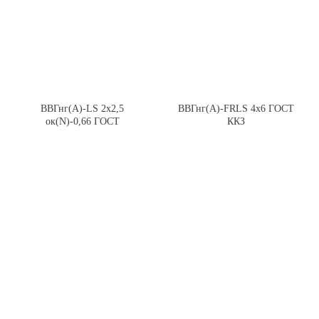
ВВГнг(А)-LS 2х2,5
ВВГнг(А)-FRLS 4х6 ГОСТ
ок(N)-0,66 ГОСТ
ККЗ