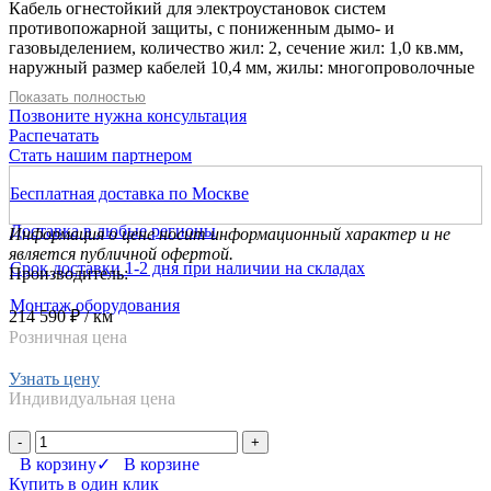
Кабель огнестойкий для электроустановок систем
противопожарной защиты, с пониженным дымо- и
газовыделением, количество жил: 2, сечение жил: 1,0 кв.мм,
наружный размер кабелей 10,4 мм, жилы: многопроволочные
медные (класс 2), изоляция: кремнийорганическая
Показать полностью
керамообразующая резина, скрутка: пучковая, заполнение:
Позвоните нужна консультация
безгалогенный мелонаполненный материал, оболочка: ПВХ
Распечатать
пониженной пожарной опасности, с низким дымо- и
Стать нашим партнером
газовыделением, цвет оранжевый
Бесплатная доставка по Москве
Доставка в любые регионы
Информация о цене носит информационный характер и не
является публичной офертой.
Срок доставки 1-2 дня при наличии на складах
Производитель:
Монтаж оборудования
214 590 ₽
/ км
Розничная цена
Узнать цену
Индивидуальная цена
-
+
В корзину
✓ В корзине
Купить в один клик