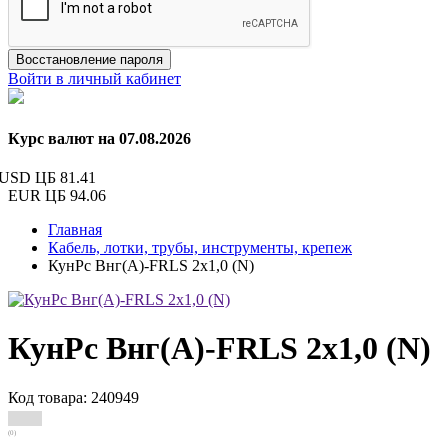
Восстановление пароля
Войти в личный кабинет
Курс валют на 07.08.2026
USD ЦБ
81.41
EUR ЦБ
94.06
Главная
Кабель, лотки, трубы, инструменты, крепеж
КунРс Внг(А)-FRLS 2х1,0 (N)
КунРс Внг(А)-FRLS 2х1,0 (N)
Код товара: 240949
(0)