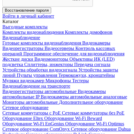
Восстановление пароля
Войти в личный кабинет
Каталог
Выгодные комплекты
Комплекты видеонаблюдения
Комплекты домофонов
Видеонаблюдение
Готовые комплекты видеонаблюдения
Видеокамеры
Видеорегистраторы
Видеосерверы
Контроль кассовых
операций
Программное обеспечение для видеонаблюдения
Жесткие диски
Видеомониторы
Объективы
ИК (LED)
подсветка
Сплиттеры, инжекторы
Передача сигнала
Устройства обработки видеосигнала
Устройства защиты
линий
Пульты управления
Термокожухи, кронштейны
Муляжи видеокамер
Микрофоны
Тестеры
Видеонаблюдение на транспорте
Видеорегистраторы автомобильные
Видеокамеры
автомобильные IP
Видеокамеры автомобильные аналоговые
Мониторы автомобильные
Дополнительное оборудование
Сетевое оборудование
Сетевые коммутаторы с РоЕ
Сетевые коммутаторы без РоЕ
Оборудование Eltex
Оборудование Wi-Fi Beward
Оборудование Wi-Fi EnGenius
Оборудование Wi-Fi Optimus
Сетевое оборудование ComOnyx
Сетевое оборудование Dahua