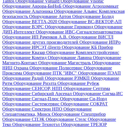
Tantos
Оборудование Viguard
Оборудование Visonic
Оборудование Аврора-БиНиБ
Оборудование Агрохимикат
Оборудование Альтоника
Оборудование Альянс Комплексная
безопасность
Оборудование Артон
Оборудование Болид
Оборудование ВЕТТА-2020
Оборудование ВС-ВЕКТОР-АП
Оборудование ВЭРС
Оборудование Гириконд
Оборудование
ДИП-Интеллект
Оборудование ИВС-Сигналспецавтоматика
Оборудование ИП Раченков А.В.
Оборудование ВИСТЛ
Оборудование других производителей
Оборудование ИПРо
Оборудование ИРСЭТ-Центр
Оборудование КБ Прибор
Оборудование Квазар
Оборудование Комплектстройсервис
Оборудование Комтид
Оборудование Лавина
Оборудование
Магнито-Контакт
Оборудование Магистраль
Оборудование
НИЦ Охрана
Оборудование Полисервис
Оборудование
Проксима
Оборудование ПТК "ИВС"
Оборудование ПЭАП
Оборудование Радий
Оборудование РЗМКП
Оборудование
Ритм
Оборудование Риэлта
Оборудование Рубеж
Оборудование СЕНСОР, НПП
Оборудование Септима
Оборудование Сибирский Арсенал
Оборудование Сигма-ИС
Оборудование Сигнал-Плюс
Оборудование Си-Норд
Оборудование Системсервис
Оборудование СОКРАТ
Оборудование Спектрон НПО
Оборудование
Спецавтоматика, Минск
Оборудование Спецприбор
Оборудование СПЭК
Оборудование Стелс
Оборудование
Теко
Оборудование Технотэл
Оборудование ТРЕЗОР