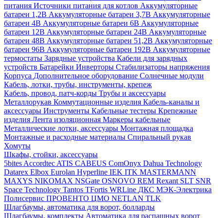
питания
Источники питания для котлов
Аккумуляторные
батареи 1,2В
Аккумуляторные батареи 3,7В
Аккумуляторные
батареи 4В
Аккумуляторные батареи 6В
Аккумуляторные
батареи 12В
Аккумуляторные батареи 24В
Аккумуляторные
батареи 48В
Аккумуляторные батареи 51,2В
Аккумуляторные
батареи 96В
Аккумуляторные батареи 192В
Аккумуляторные
термостаты
Зарядные устройства
Кабели для зарядных
устройств
Батарейки
Инверторы
Стабилизаторы напряжения
Корпуса
Дополнительное оборудование
Солнечные модули
Кабель, лотки, трубы, инструменты, крепеж
Кабель, провод, патч-корды
Трубы и аксессуары
Металлорукав
Коммутационные изделия
Кабель-каналы и
аксессуары
Инструменты
Кабельные тестеры
Крепежные
изделия
Лента изоляционная
Маркеры кабельные
Металлические лотки, аксессуары
Монтажная площадка
Монтажные и расходные материалы
Спиральный рукав
Хомуты
Шкафы, стойки, аксессуары
5bites
Accordtec
ATIS
CABEUS
ComOnyx
Dahua Technology
Datarex
Elbox
Eurolan
Hyperline
IEK
ITK
MASTERMANN
MAXYS
NIKOMAX
NSGate
OSNOVO
REM
Rexant
SLT
SNR
Space Technology
Tantos
TFortis
WRLine
ДКС
МЭК-Электрика
Полисервис
ПРОВЕНТО
ЦМО
NETLAN
TLK
Шлагбаумы, автоматика для ворот, болларды
Шлагбаумы, комплекты
Автоматика для распашных ворот