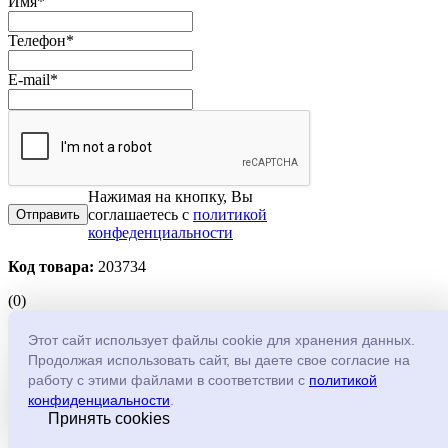
Имя
*
Телефон
*
E-mail
*
Нажимая на кнопку, Вы
соглашаетесь с
политикой
конфеденциальности
Код товара:
203734
(0)
AC-VD10 AHD видеокамера купольная
Этот сайт использует файлы cookie для хранения данных.
Продолжая использовать сайт, вы даете свое согласие на
Производитель:
O'ZERO
работу с этими файлами в соответствии с
политикой
конфиденциальности
.
AC-VD10 O'ZERO - вандалозащищенная купольная AHD-
Принять cookies
камера. Матрица 1/4” КМОП, Silicon Optronics H42 + XM310.
Режим «День/ночь». Объектив 3.6 мм. Чувствительность 0.1