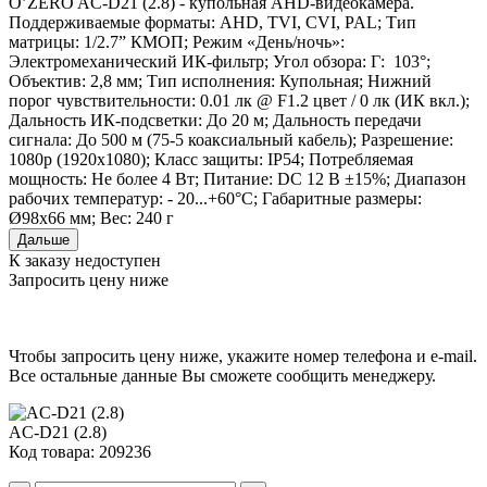
O’ZERO AC-D21 (2.8) - купольная AHD-видеокамера.
Поддерживаемые форматы: AHD, TVI, CVI, PAL; Тип
матрицы: 1/2.7” КМОП; Режим «День/ночь»:
Электромеханический ИК-фильтр; Угол обзора: Г: 103°;
Объектив: 2,8 мм; Тип исполнения: Купольная; Нижний
порог чувствительности: 0.01 лк @ F1.2 цвет / 0 лк (ИК вкл.);
Дальность ИК-подсветки: До 20 м; Дальность передачи
сигнала: До 500 м (75-5 коаксиальный кабель); Разрешение:
1080p (1920x1080); Класс защиты: IP54; Потребляемая
мощность: Не более 4 Вт; Питание: DC 12 В ±15%; Диапазон
рабочих температур: - 20...+60°С; Габаритные размеры:
Ø98x66 мм; Вес: 240 г
Дальше
К заказу недоступен
Запросить цену ниже
Чтобы запросить цену ниже, укажите номер телефона и e-mail.
Все остальные данные Вы сможете сообщить менеджеру.
AC-D21 (2.8)
Код товара: 209236