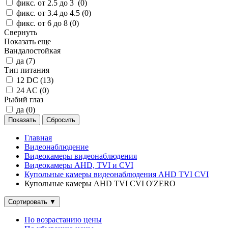
фикс. от 2.5 до 3 (
0
)
фикс. от 3.4 до 4.5 (
0
)
фикс. от 6 до 8 (
0
)
Свернуть
Показать еще
Вандалостойкая
да (
7
)
Тип питания
12 DC (
13
)
24 AC (
0
)
Рыбий глаз
да (
0
)
Главная
Видеонаблюдение
Видеокамеры видеонаблюдения
Видеокамеры AHD, TVI и CVI
Купольные камеры видеонаблюдения AHD TVI CVI
Купольные камеры AHD TVI CVI O'ZERO
Сортировать
▼
По возрастанию цены