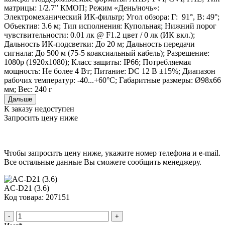
матрицы: 1/2.7” КМОП; Режим «День/ночь»:
Электромеханический ИК-фильтр; Угол обзора: Г: 91°, В: 49°;
Объектив: 3.6 м; Тип исполнения: Купольная; Нижний порог
чувствительности: 0.01 лк @ F1.2 цвет / 0 лк (ИК вкл.);
Дальность ИК-подсветки: До 20 м; Дальность передачи
сигнала: До 500 м (75-5 коаксиальный кабель); Разрешение:
1080p (1920x1080); Класс защиты: IP66; Потребляемая
мощность: Не более 4 Вт; Питание: DC 12 В ±15%; Диапазон
рабочих температур: -40...+60°С; Габаритные размеры: Ø98x66
мм; Вес: 240 г
Дальше
К заказу недоступен
Запросить цену ниже
Чтобы запросить цену ниже, укажите номер телефона и e-mail.
Все остальные данные Вы сможете сообщить менеджеру.
AC-D21 (3.6)
Код товара: 207151
-
+