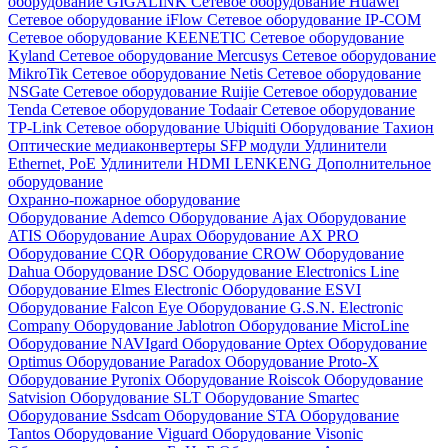
оборудование GIGALINK
Сетевое оборудование Huawei
Сетевое оборудование iFlow
Сетевое оборудование IP-COM
Сетевое оборудование KEENETIC
Сетевое оборудование
Kyland
Сетевое оборудование Mercusys
Сетевое оборудование
MikroTik
Сетевое оборудование Netis
Сетевое оборудование
NSGate
Сетевое оборудование Ruijie
Сетевое оборудование
Tenda
Сетевое оборудование Todaair
Сетевое оборудование
TP-Link
Сетевое оборудование Ubiquiti
Оборудование Тахион
Оптические медиаконвертеры
SFP модули
Удлинители
Ethernet, PoE
Удлинители HDMI LENKENG
Дополнительное
оборудование
Охранно-пожарное оборудование
Оборудование Ademco
Оборудование Ajax
Оборудование
ATIS
Оборудование Aupax
Оборудование AX PRO
Оборудование CQR
Оборудование CROW
Оборудование
Dahua
Оборудование DSC
Оборудование Electronics Line
Оборудование Elmes Electronic
Оборудование ESVI
Оборудование Falcon Eye
Оборудование G.S.N. Electronic
Company
Оборудование Jablotron
Оборудование MicroLine
Оборудование NAVIgard
Оборудование Optex
Оборудование
Optimus
Оборудование Paradox
Оборудование Proto-X
Оборудование Pyronix
Оборудование Roiscok
Оборудование
Satvision
Оборудование SLT
Оборудование Smartec
Оборудование Ssdcam
Оборудование STA
Оборудование
Tantos
Оборудование Viguard
Оборудование Visonic