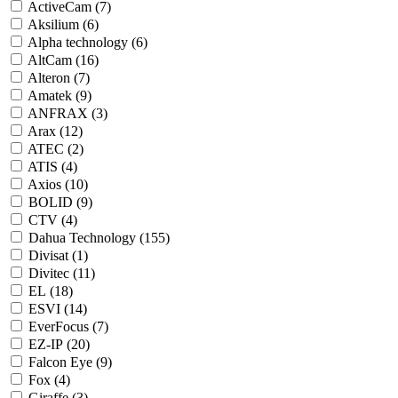
ActiveCam (
7
)
Aksilium (
6
)
Alpha technology (
6
)
AltCam (
16
)
Alteron (
7
)
Amatek (
9
)
ANFRAX (
3
)
Arax (
12
)
ATEC (
2
)
ATIS (
4
)
Axios (
10
)
BOLID (
9
)
CTV (
4
)
Dahua Technology (
155
)
Divisat (
1
)
Divitec (
11
)
EL (
18
)
ESVI (
14
)
EverFocus (
7
)
EZ-IP (
20
)
Falcon Eye (
9
)
Fox (
4
)
Giraffe (
3
)