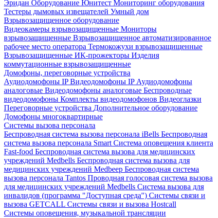
Эридан
Оборудование Юнитест
Мониторинг оборудования
Тестеры дымовых извещателей
Умный дом
Взрывозащищенное оборудование
Видеокамеры взрывозащищенные
Мониторы
взрывозащищенные
Взрывозащищенное автоматизированное
рабочее место оператора
Термокожухи взрывозащищенные
Взрывозащищенные ИК-прожекторы
Изделия
коммутационные взрывозащищенные
Домофоны, переговорные устройства
Аудиодомофоны IP
Видеодомофоны IP
Аудиодомофоны
аналоговые
Видеодомофоны аналоговые
Беспроводные
видеодомофоны
Комплекты видеодомофонов
Видеоглазки
Переговорные устройства
Дополнительное оборудование
Домофоны многоквартирные
Системы вызова персонала
Беспроводная система вызова персонала iBells
Беспроводная
система вызова персонала Smart
Система оповещения клиента
Fast-food
Беспроводная система вызова для медицинских
учреждений Medbells
Беспроводная система вызова для
медицинских учреждений Medbeep
Беспроводная система
вызова персонала Tantos
Проводная голосовая система вызова
для медицинских учреждений Medbells
Система вызова для
инвалидов (программа "Доступная среда")
Системы связи и
вызова GETCALL
Системы связи и вызова Hostcall
Системы оповещения, музыкальной трансляции