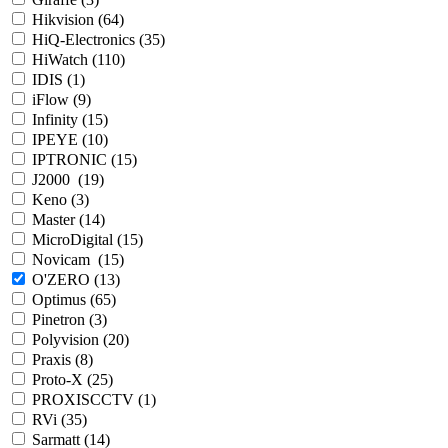
Hikvision (
64
)
HiQ-Electronics (
35
)
HiWatch (
110
)
IDIS (
1
)
iFlow (
9
)
Infinity (
15
)
IPEYE (
10
)
IPTRONIC (
15
)
J2000 (
19
)
Keno (
3
)
Master (
14
)
MicroDigital (
15
)
Novicam (
15
)
O'ZERO (
13
)
Optimus (
65
)
Pinetron (
3
)
Polyvision (
20
)
Praxis (
8
)
Proto-X (
25
)
PROXISCCTV (
1
)
RVi (
35
)
Sarmatt (
14
)