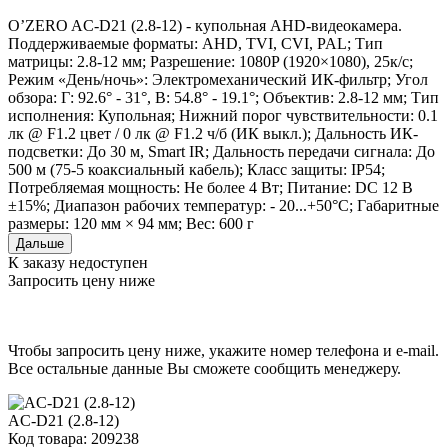
O’ZERO AC-D21 (2.8-12) - купольная AHD-видеокамера.
Поддерживаемые форматы: AHD, TVI, CVI, PAL; Тип
матрицы: 2.8-12 мм; Разрешение: 1080P (1920×1080), 25к/с;
Режим «День/ночь»: Электромеханический ИК-фильтр; Угол
обзора: Г: 92.6° - 31°, В: 54.8° - 19.1°; Объектив: 2.8-12 мм; Тип
исполнения: Купольная; Нижний порог чувствительности: 0.1
лк @ F1.2 цвет / 0 лк @ F1.2 ч/б (ИК выкл.); Дальность ИК-
подсветки: До 30 м, Smart IR; Дальность передачи сигнала: До
500 м (75-5 коаксиальный кабель); Класс защиты: IP54;
Потребляемая мощность: Не более 4 Вт; Питание: DC 12 В
±15%; Диапазон рабочих температур: - 20...+50°С; Габаритные
размеры: 120 мм × 94 мм; Вес: 600 г
Дальше
К заказу недоступен
Запросить цену ниже
Чтобы запросить цену ниже, укажите номер телефона и e-mail.
Все остальные данные Вы сможете сообщить менеджеру.
AC-D21 (2.8-12)
Код товара: 209238