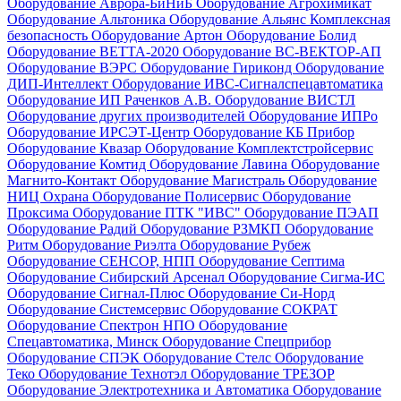
Оборудование Аврора-БиНиБ
Оборудование Агрохимикат
Оборудование Альтоника
Оборудование Альянс Комплексная
безопасность
Оборудование Артон
Оборудование Болид
Оборудование ВЕТТА-2020
Оборудование ВС-ВЕКТОР-АП
Оборудование ВЭРС
Оборудование Гириконд
Оборудование
ДИП-Интеллект
Оборудование ИВС-Сигналспецавтоматика
Оборудование ИП Раченков А.В.
Оборудование ВИСТЛ
Оборудование других производителей
Оборудование ИПРо
Оборудование ИРСЭТ-Центр
Оборудование КБ Прибор
Оборудование Квазар
Оборудование Комплектстройсервис
Оборудование Комтид
Оборудование Лавина
Оборудование
Магнито-Контакт
Оборудование Магистраль
Оборудование
НИЦ Охрана
Оборудование Полисервис
Оборудование
Проксима
Оборудование ПТК "ИВС"
Оборудование ПЭАП
Оборудование Радий
Оборудование РЗМКП
Оборудование
Ритм
Оборудование Риэлта
Оборудование Рубеж
Оборудование СЕНСОР, НПП
Оборудование Септима
Оборудование Сибирский Арсенал
Оборудование Сигма-ИС
Оборудование Сигнал-Плюс
Оборудование Си-Норд
Оборудование Системсервис
Оборудование СОКРАТ
Оборудование Спектрон НПО
Оборудование
Спецавтоматика, Минск
Оборудование Спецприбор
Оборудование СПЭК
Оборудование Стелс
Оборудование
Теко
Оборудование Технотэл
Оборудование ТРЕЗОР
Оборудование Электротехника и Автоматика
Оборудование