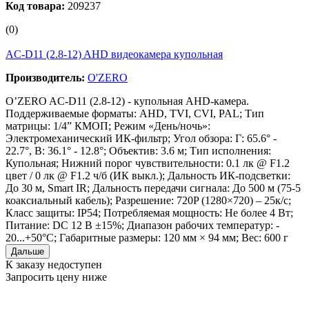
Код товара:
209237
(0)
AC-D11 (2.8-12) AHD видеокамера купольная
Производитель:
O'ZERO
O’ZERO AC-D11 (2.8-12) - купольная AHD-камера.
Поддерживаемые форматы: AHD, TVI, CVI, PAL; Тип
матрицы: 1/4” КМОП; Режим «День/ночь»:
Электромеханический ИК-фильтр; Угол обзора: Г: 65.6° -
22.7°, В: 36.1° - 12.8°; Объектив: 3.6 м; Тип исполнения:
Купольная; Нижний порог чувствительности: 0.1 лк @ F1.2
цвет / 0 лк @ F1.2 ч/б (ИК выкл.); Дальность ИК-подсветки:
До 30 м, Smart IR; Дальность передачи сигнала: До 500 м (75-5
коаксиальный кабель); Разрешение: 720P (1280×720) – 25к/с;
Класс защиты: IP54; Потребляемая мощность: Не более 4 Вт;
Питание: DC 12 В ±15%; Диапазон рабочих температур: -
20...+50°С; Габаритные размеры: 120 мм × 94 мм; Вес: 600 г
Дальше
К заказу недоступен
Запросить цену ниже