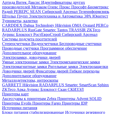
Артида
Витек
Даксис
Идентификаторы других
производителей
Метаком
Олевс
Прокс
Прософт-Биометрикс
Радий
РЕВЕРС
SEAN
Сибирский Арсенал
Телеинформсвязь
Штольц Групп
Электротехника и Автоматика
ЭРА
Юнитест
Турникеты, калитки
CARDDEX
Dahua Technology
Hikvision
ОМА
Oxgard
PERCo
RADARPLUS
RusGate
Smartec
Tantos
TRASSIR
ZKTeco
Аурикс
Блокпост
РостЕвроСтрой
Сибирский Арсенал
Системы подсчета посетителей
Стереосчетчики
Видеосчетчики
Беспроводные счетчики
Проводные счетчики
Программное обеспечение
Дополнительное оборудование
Электрозамки, доводчики дверей
Умные электронные замки
Электромеханические замки
Электромагнитные замки
Ригельные замки
Электрозащелки
Доводчики дверей
Фиксаторы дверей
Гибкие переходы
Дополнительное оборудование
Металлодетекторы, интроскопы
GARRETT
Hikvision
RADARPLUS
Smartec
SmartScan
Sphinx
ZKTeco
Арка
Аурикс
Блокпост
Скан
СКИЗЭЛ
Принтеры карт
Аксессуары к принтерам Zebra
Принтеры Advent SOLID
Принтеры Evolis
Принтеры Fargo
Принтеры IDP
Источники питания
Блоки питания стабилизированные
Источники резервного