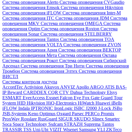
Система оповещения Alerto
Система оповещения CVGaudio
Система оповещения Emsok
Система оповещения Hikvision
Система оповещения iFLOW
Система оповещения Inter-M
Система оповещения ITC
Система оповещения JDM
Система
оповещения MKV
Система оповещения OMEGA
Система
оповещения Optim
Система оповещения Roxton
Система
оповещения Sonar
Система оповещения STELBERRY
Система оповещения Tantos
Система оповещения TOA
Система оповещения VOLTA
Система оповещения ZVON
Система оповещения Ария
Система оповещения ВЕКТОР
Система оповещения Мета
Система оповещения Октава
Система оповещения Рокот
Система оповещения Сибирский
Арсенал
Система оповещения Три Нити
Система оповещения
Тромбон
Система оповещения Элтех
Система оповещения
ВИСТЛ
Системы контроля доступа
AccordTec
Activision
Akuvox
ANVIZ
Apollo
ARGO
ATIS
BAS-
IP
Beward
CARDDEX
CQR
CTV
Dahua Technology
Elsys
ESMART
EverAccess
Exsnet
Falcon Eye
Fox
Gate
Guard Tour
System
HID
Hikvision
HiQ-Electronics
HiWatch
Huawei
iBells
iFLOW
Indala
IPTRONIC
IronLogic
ISBC
J2000
J-Lock
JSBo
JSB-Systems
Keno
Optimus
Oxgard
Parsec
PERCo
Promix
ProxWay
Rosslare
RusGuard
SIGUR
SKUDO
Slinex
Smartec
Soca
Space Technology
Ssdcam
STRAZH
Suprema
Tantos
TRASSIR
TSS
Uni-Ubi
VIZIT
Wisenet Samsung
YLI
ZKTeco