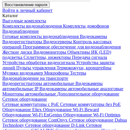
Восстановление пароля
Войти в личный кабинет
Каталог
Выгодные комплекты
Комплекты видеонаблюдения
Комплекты домофонов
Видеонаблюдение
Готовые комплекты видеонаблюдения
Видеокамеры
Видеорегистраторы
Видеосерверы
Контроль кассовых
операций
Программное обеспечение для видеонаблюдения
Жесткие диски
Видеомониторы
Объективы
ИК (LED)
подсветка
Сплиттеры, инжекторы
Передача сигнала
Устройства обработки видеосигнала
Устройства защиты
линий
Пульты управления
Термокожухи, кронштейны
Муляжи видеокамер
Микрофоны
Тестеры
Видеонаблюдение на транспорте
Видеорегистраторы автомобильные
Видеокамеры
автомобильные IP
Видеокамеры автомобильные аналоговые
Мониторы автомобильные
Дополнительное оборудование
Сетевое оборудование
Сетевые коммутаторы с РоЕ
Сетевые коммутаторы без РоЕ
Оборудование Eltex
Оборудование Wi-Fi Beward
Оборудование Wi-Fi EnGenius
Оборудование Wi-Fi Optimus
Сетевое оборудование ComOnyx
Сетевое оборудование Dahua
Technology
Сетевое оборудование D-Link
Сетевое