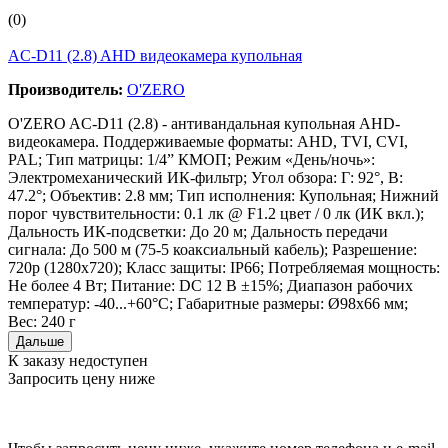
(0)
AC-D11 (2.8) AHD видеокамера купольная
Производитель:
O'ZERO
O'ZERO AC-D11 (2.8) - антивандальная купольная AHD-
видеокамера. Поддерживаемые форматы: AHD, TVI, CVI,
PAL; Тип матрицы: 1/4” КМОП; Режим «День/ночь»:
Электромеханический ИК-фильтр; Угол обзора: Г: 92°, В:
47.2°; Объектив: 2.8 мм; Тип исполнения: Купольная; Нижний
порог чувствительности: 0.1 лк @ F1.2 цвет / 0 лк (ИК вкл.);
Дальность ИК-подсветки: До 20 м; Дальность передачи
сигнала: До 500 м (75-5 коаксиальный кабель); Разрешение:
720p (1280x720); Класс защиты: IP66; Потребляемая мощность:
Не более 4 Вт; Питание: DC 12 В ±15%; Диапазон рабочих
температур: -40...+60°С; Габаритные размеры: Ø98x66 мм;
Вес: 240 г
Дальше
К заказу недоступен
Запросить цену ниже