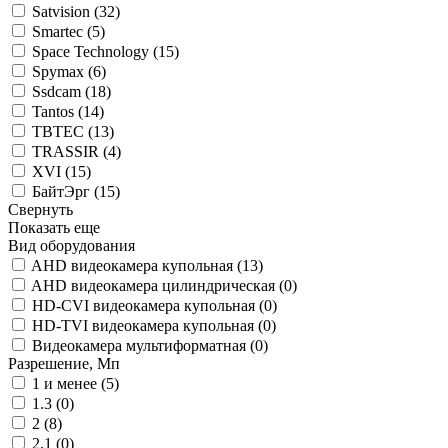
Satvision (
32
)
Smartec (
5
)
Space Technology (
15
)
Spymax (
6
)
Ssdcam (
18
)
Tantos (
14
)
TBTEC (
13
)
TRASSIR (
4
)
XVI (
15
)
БайтЭрг (
15
)
Свернуть
Показать еще
Вид оборудования
AHD видеокамера купольная (
13
)
AHD видеокамера цилиндрическая (
0
)
HD-CVI видеокамера купольная (
0
)
HD-TVI видеокамера купольная (
0
)
Видеокамера мультиформатная (
0
)
Разрешение, Мп
1 и менее (
5
)
1.3 (
0
)
2 (
8
)
2.1 (
0
)