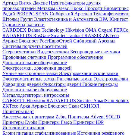
Артида
Витек
Даксис
Идентификаторы других
производителей
Метаком
Олевс
Прокс
Прософт-Биометрикс
Радий
РЕВЕРС
SEAN
Сибирский Арсенал
Телеинформсвязь
Штольц Групп
Электротехника и Автоматика
ЭРА
Юнитест
Турникеты, калитки
CARDDEX
Dahua Technology
Hikvision
ОМА
Oxgard
PERCo
RADARPLUS
RusGate
Smartec
Tantos
TRASSIR
ZKTeco
Аурикс
Блокпост
РостЕвроСтрой
Сибирский Арсенал
Системы подсчета посетителей
Стереосчетчики
Видеосчетчики
Беспроводные счетчики
Проводные счетчики
Программное обеспечение
Дополнительное оборудование
Электрозамки, доводчики дверей
Умные электронные замки
Электромеханические замки
Электромагнитные замки
Ригельные замки
Электрозащелки
Доводчики дверей
Фиксаторы дверей
Гибкие переходы
Дополнительное оборудование
Металлодетекторы, интроскопы
GARRETT
Hikvision
RADARPLUS
Smartec
SmartScan
Sphinx
ZKTeco
Арка
Аурикс
Блокпост
Скан
СКИЗЭЛ
Принтеры карт
Аксессуары к принтерам Zebra
Принтеры Advent SOLID
Принтеры Evolis
Принтеры Fargo
Принтеры IDP
Источники питания
Блоки питания стабилизированные
Источники резервного