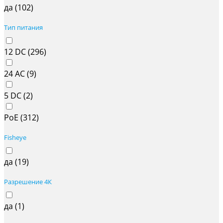
да (
102
)
Тип питания
12 DC (
296
)
24 AC (
9
)
5 DC (
2
)
PoE (
312
)
Fisheye
да (
19
)
Разрешение 4К
да (
1
)