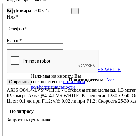
Код товара:
200315
-
+
Имя
*
Телефон
*
E-mail
*
AXIS Q8414-LVS WHITE
Нажимая на кнопку, Вы
Производитель:
Axis
соглашаетесь с
политикой
конфеденциальности
AXIS Q8414-LVS WHITE - Сетевая антивандальная, 1,3 мега
IP-камера Axis Q8414-LVS WHITE. Разрешение 1280 x 960. 
Цвет: 0.1 лк при F1.2; ч/б: 0.02 лк при F1.2; Скорость 25/30 ка
Вариофокальный объектив f=2.5 - 6 mm / F1.2. Угол обзора 105
По запросу
ночь. Стандарт сжатия H.264 (MPEG-4 Part 10/AVC) Baseline,
profiles, Motion JPEG. Питание PoE Class 3, max. 8.7 W.
Запросить цену ниже