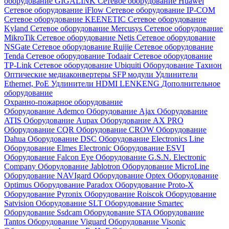
оборудование GIGALINK
Сетевое оборудование Huawei
Сетевое оборудование iFlow
Сетевое оборудование IP-COM
Сетевое оборудование KEENETIC
Сетевое оборудование
Kyland
Сетевое оборудование Mercusys
Сетевое оборудование
MikroTik
Сетевое оборудование Netis
Сетевое оборудование
NSGate
Сетевое оборудование Ruijie
Сетевое оборудование
Tenda
Сетевое оборудование Todaair
Сетевое оборудование
TP-Link
Сетевое оборудование Ubiquiti
Оборудование Тахион
Оптические медиаконвертеры
SFP модули
Удлинители
Ethernet, PoE
Удлинители HDMI LENKENG
Дополнительное
оборудование
Охранно-пожарное оборудование
Оборудование Ademco
Оборудование Ajax
Оборудование
ATIS
Оборудование Aupax
Оборудование AX PRO
Оборудование CQR
Оборудование CROW
Оборудование
Dahua
Оборудование DSC
Оборудование Electronics Line
Оборудование Elmes Electronic
Оборудование ESVI
Оборудование Falcon Eye
Оборудование G.S.N. Electronic
Company
Оборудование Jablotron
Оборудование MicroLine
Оборудование NAVIgard
Оборудование Optex
Оборудование
Optimus
Оборудование Paradox
Оборудование Proto-X
Оборудование Pyronix
Оборудование Roiscok
Оборудование
Satvision
Оборудование SLT
Оборудование Smartec
Оборудование Ssdcam
Оборудование STA
Оборудование
Tantos
Оборудование Viguard
Оборудование Visonic