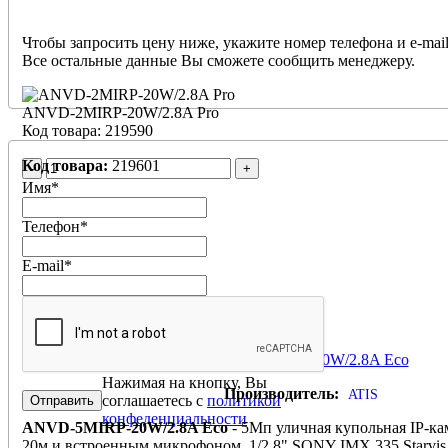
карту:есть, установка КП в сервисном центре. DC12В± 15%/Po
°C...+60 °C; IP67; Материал корпуса:металл. Габаритные разм
Поддержка мобильного мониторинга через BitVision и облачн
Чтобы запросить цену ниже, укажите номер телефона и e-mail
Все остальные данные Вы сможете сообщить менеджеру.
ANVD-2MIRP-20W/2.8A Pro
Код товара: 219590
Код товара:
219601
-
+
Имя
*
Телефон
*
E-mail
*
ANVD-5MIRP-20W/2.8A Eco
Нажимая на кнопку, Вы
Производитель:
ATIS
соглашаетесь с
политикой
конфеденциальности
ANVD-5MIRP-20W/2.8A Eco
- 5Мп уличная купольная IP-ка
20м и встроенным микрофоном. 1/2.8" SONY IMX 335 Starvis B