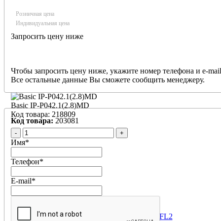
Mstar 327DE, фиксированный объектив 2,8 мм, 0.01 Лк @ F1.
включенной ИК подсветке), режим день/ночь (Автоматичес
Розничная цена
расписанию, встроенный ИК-фильтр), Н.264/H.265/Н.264+
Индивидуальная цена
для второго потока), 3 потока,
Запросить цену ниже
TCP/IP,HTTP,DHCP,DNS,DDNS,RTP/RTSP,SMTP,NTP,UPnP,S
ONVIF 18.12 Profile S/G/T, DROPBOX, интеллект. функции 
движения, Обнаружение звука), microSD карта, до 256Гб, ИК
диода Array с линзой (до 30м) вкл./выкл. вручную или автом
Чтобы запросить цену ниже, укажите номер телефона и e-mail
микрофон, DC12В(600мА); РоЕ, Мах 9Вт, от -45°С до +50°С,
Все остальные данные Вы сможете сообщить менеджеру.
корпус, IP66, 100х90мм, 320 гр.
Basic IP-P042.1(2.8)MD
Код товара: 218809
Код товара:
203081
-
+
Имя
*
Телефон
*
E-mail
*
BD3990FL2