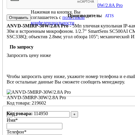
ANVD-5MIRP-30W/2.8A Pro
Нажимая на кнопку, Вы
Производитель:
ATIS
соглашаетесь с
политикой
конфеденциальности
ANVD-5MIRP-30W/2.8A Pro
- 5Мп уличная купольная IP-ка
30м и встроенным микрофоном. 1/2.7" SmartSens SC500AI CM
SSC338Q; объектив 2.8мм; угол обзора 105°; механический И
H.264/H.264+/H265/H265+; Протоколы: ONVIF, HIK, XM; По
По запросу
5Мп@25к/с; 4Мп@25к/с; 1080Р@25к/с; WDR 120дБ, ROI, 3
обнаружение движения; Smart Analytics: Human/ Face Detecti
Запросить цену ниже
Ethernet; Слот под SD-карту до 512Гб. DC12В± 15%/PoE(802.3
°C...+60 °C; IP67; Материал корпуса: металл. Габаритные разм
Поддержка мобильного мониторинга через BitVision и облачн
Совместима с кронштейном: AJB-01.
Чтобы запросить цену ниже, укажите номер телефона и e-mail
Все остальные данные Вы сможете сообщить менеджеру.
ANVD-5MIRP-30W/2.8A Pro
Код товара: 219602
Код товара:
114950
-
+
Имя
*
Телефон
*