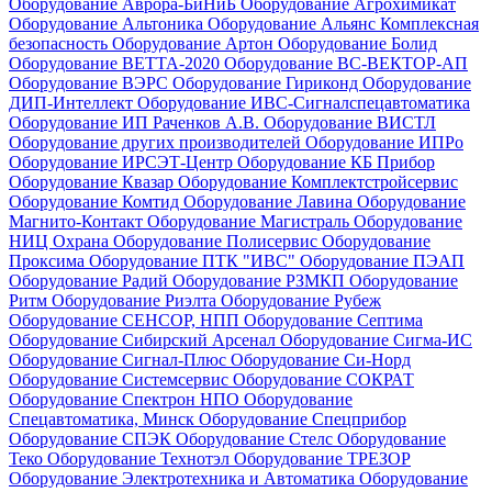
Оборудование Аврора-БиНиБ
Оборудование Агрохимикат
Оборудование Альтоника
Оборудование Альянс Комплексная
безопасность
Оборудование Артон
Оборудование Болид
Оборудование ВЕТТА-2020
Оборудование ВС-ВЕКТОР-АП
Оборудование ВЭРС
Оборудование Гириконд
Оборудование
ДИП-Интеллект
Оборудование ИВС-Сигналспецавтоматика
Оборудование ИП Раченков А.В.
Оборудование ВИСТЛ
Оборудование других производителей
Оборудование ИПРо
Оборудование ИРСЭТ-Центр
Оборудование КБ Прибор
Оборудование Квазар
Оборудование Комплектстройсервис
Оборудование Комтид
Оборудование Лавина
Оборудование
Магнито-Контакт
Оборудование Магистраль
Оборудование
НИЦ Охрана
Оборудование Полисервис
Оборудование
Проксима
Оборудование ПТК "ИВС"
Оборудование ПЭАП
Оборудование Радий
Оборудование РЗМКП
Оборудование
Ритм
Оборудование Риэлта
Оборудование Рубеж
Оборудование СЕНСОР, НПП
Оборудование Септима
Оборудование Сибирский Арсенал
Оборудование Сигма-ИС
Оборудование Сигнал-Плюс
Оборудование Си-Норд
Оборудование Системсервис
Оборудование СОКРАТ
Оборудование Спектрон НПО
Оборудование
Спецавтоматика, Минск
Оборудование Спецприбор
Оборудование СПЭК
Оборудование Стелс
Оборудование
Теко
Оборудование Технотэл
Оборудование ТРЕЗОР
Оборудование Электротехника и Автоматика
Оборудование