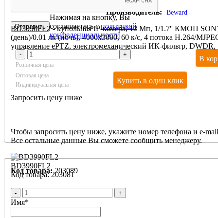
Производитель:
Beward
Нажимая на кнопку, Вы
соглашаетесь с
политикой
BD3990FL2 - купольная IP-камера, 12 Мп, 1/1.7'' КМОП SONY
конфеденциальности
(день)/0.01 лк (ночь), 4000x3000, 60 к/с, 4 потока H.264/MJPEG
управление ePTZ, электромеханический ИК-фильтр, DWDR,
-
+
2DNR/3DNR/ColorNR, встроенный микрофон и динамик, micr
В кор
12В (DC)/PoE
Розничная цена
Оптовая цена
Купить в один клик
Индивидуальная цена
Запросить цену ниже
Чтобы запросить цену ниже, укажите номер телефона и e-mail
Все остальные данные Вы сможете сообщить менеджеру.
BD3990FL2
Код товара:
203089
Код товара: 203081
-
+
Имя
*