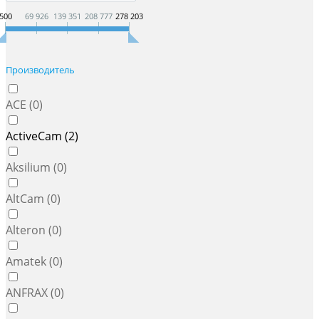
500
69 926
139 351
208 777
278 203
Производитель
ACE (
0
)
ActiveCam (
2
)
Aksilium (
0
)
AltCam (
0
)
Alteron (
0
)
Amatek (
0
)
ANFRAX (
0
)