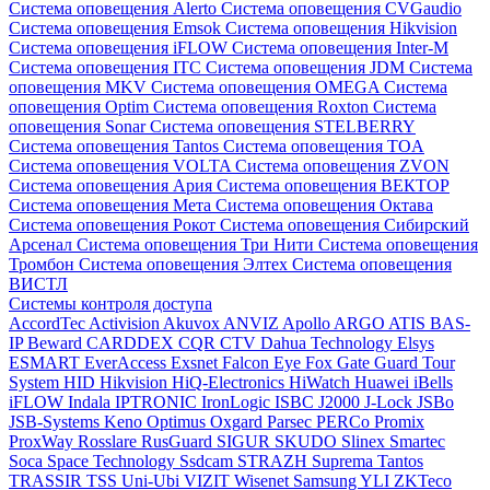
Система оповещения Alerto
Система оповещения CVGaudio
Система оповещения Emsok
Система оповещения Hikvision
Система оповещения iFLOW
Система оповещения Inter-M
Система оповещения ITC
Система оповещения JDM
Система
оповещения MKV
Система оповещения OMEGA
Система
оповещения Optim
Система оповещения Roxton
Система
оповещения Sonar
Система оповещения STELBERRY
Система оповещения Tantos
Система оповещения TOA
Система оповещения VOLTA
Система оповещения ZVON
Система оповещения Ария
Система оповещения ВЕКТОР
Система оповещения Мета
Система оповещения Октава
Система оповещения Рокот
Система оповещения Сибирский
Арсенал
Система оповещения Три Нити
Система оповещения
Тромбон
Система оповещения Элтех
Система оповещения
ВИСТЛ
Системы контроля доступа
AccordTec
Activision
Akuvox
ANVIZ
Apollo
ARGO
ATIS
BAS-
IP
Beward
CARDDEX
CQR
CTV
Dahua Technology
Elsys
ESMART
EverAccess
Exsnet
Falcon Eye
Fox
Gate
Guard Tour
System
HID
Hikvision
HiQ-Electronics
HiWatch
Huawei
iBells
iFLOW
Indala
IPTRONIC
IronLogic
ISBC
J2000
J-Lock
JSBo
JSB-Systems
Keno
Optimus
Oxgard
Parsec
PERCo
Promix
ProxWay
Rosslare
RusGuard
SIGUR
SKUDO
Slinex
Smartec
Soca
Space Technology
Ssdcam
STRAZH
Suprema
Tantos
TRASSIR
TSS
Uni-Ubi
VIZIT
Wisenet Samsung
YLI
ZKTeco