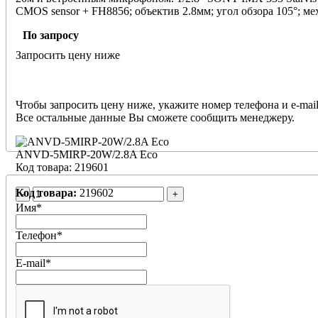
CMOS sensor + FH8856; объектив 2.8мм; угол обзора 105°; м
фильтр; ИК-подсветка: Black glass c SMD диодами; 0.005лк; с
По запросу
H.264/H.264+/H265/H265+; Протоколы: ONVIF, HIK, XM; По
5Мп@20к/с; 4Мп@30к/с; 1080Р@30к/с; DWDR, 3D DNR, BL
Запросить цену ниже
движения; 1 RJ45 10M/100M Ethernet; Аудио: встроенный м
15%/PoE(802.3af)/ 550мА; -40 °C...+60 °C; IP67; Материал кор
Габаритные размеры, мм: 93x74(В). Поддержка мобильного м
BitVision и облачного хранения.
Чтобы запросить цену ниже, укажите номер телефона и e-mail
Все остальные данные Вы сможете сообщить менеджеру.
ANVD-5MIRP-20W/2.8A Eco
Код товара: 219601
Код товара:
219602
-
+
Имя
*
Телефон
*
E-mail
*