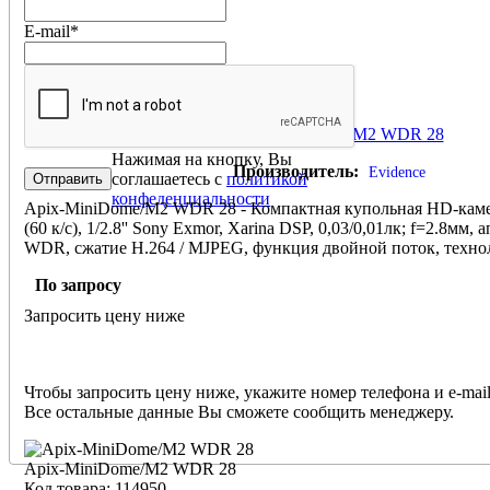
E-mail
*
Apix-MiniDome/M2 WDR 28
Нажимая на кнопку, Вы
Производитель:
Evidence
соглашаетесь с
политикой
конфеденциальности
Apix-MiniDome/M2 WDR 28 - Компактная купольная HD-каме
(60 к/с), 1/2.8'' Sony Exmor, Xarina DSP, 0,03/0,01лк; f=2.8мм
WDR, сжатие H.264 / MJPEG, функция двойной поток, техно
детектор движения, DNR, Micro SD, встроенный микрофон, 
По запросу
0º + 50ºС; питание PoE, макс. 3 W, Ø110x47мм, 180 гр.
Запросить цену ниже
Чтобы запросить цену ниже, укажите номер телефона и e-mail
Все остальные данные Вы сможете сообщить менеджеру.
Apix-MiniDome/M2 WDR 28
Код товара: 114950