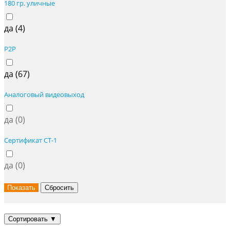
180 гр. уличные
да (
4
)
P2P
да (
67
)
Аналоговый видеовыход
да (
0
)
Сертификат СТ-1
да (
0
)
Сортировать
▼