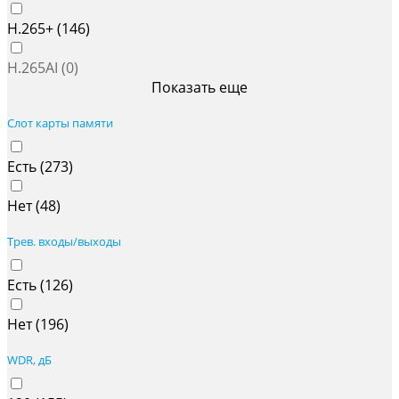
H.265+ (
146
)
H.265AI (
0
)
Показать еще
Слот карты памяти
Есть (
273
)
Нет (
48
)
Трев. входы/выходы
Есть (
126
)
Нет (
196
)
WDR, дБ