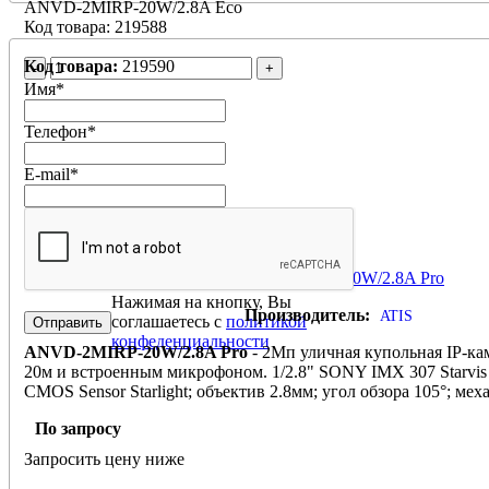
ANVD-2MIRP-20W/2.8A Eco
Код товара: 219588
Код товара:
219590
-
+
Имя
*
Телефон
*
E-mail
*
ANVD-2MIRP-20W/2.8A Pro
Нажимая на кнопку, Вы
Производитель:
ATIS
соглашаетесь с
политикой
конфеденциальности
ANVD-2MIRP-20W/2.8A Pro
- 2Мп уличная купольная IP-ка
20м и встроенным микрофоном. 1/2.8" SONY IMX 307 Starvis B
CMOS Sensor Starlight; объектив 2.8мм; угол обзора 105°; ме
фильтр; ИК-подсветка: Black glass c SMD диодами; 0.005лк; с
По запросу
H.264/H.264+/H265/H265+; Протоколы: ONVIF, HIK, XM; П
1920×1080@25к/с; 2048х1536@15к/с ; WDR, 3D DNR, BLC; 
Запросить цену ниже
движения; 1 RJ45 10M/100M Ethernet; Аудио: встроенный ми