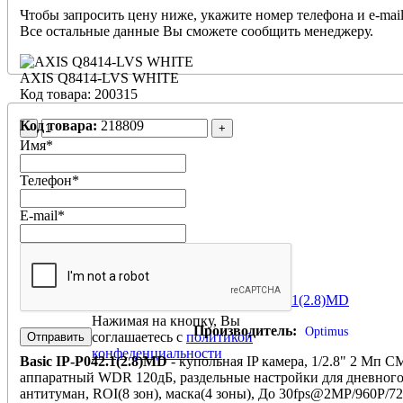
Чтобы запросить цену ниже, укажите номер телефона и e-mail
Все остальные данные Вы сможете сообщить менеджеру.
AXIS Q8414-LVS WHITE
Код товара: 200315
Код товара:
218809
-
+
Имя
*
Телефон
*
E-mail
*
Basic IP-P042.1(2.8)MD
Нажимая на кнопку, Вы
Производитель:
Optimus
соглашаетесь с
политикой
конфеденциальности
Basic IP-P042.1(2.8)MD
- купольная IP камера, 1/2.8" 2 Мп C
аппаратный WDR 120дБ, раздельные настройки для дневного
антитуман, ROI(8 зон), маска(4 зоны), До 30fps@2MP/960P