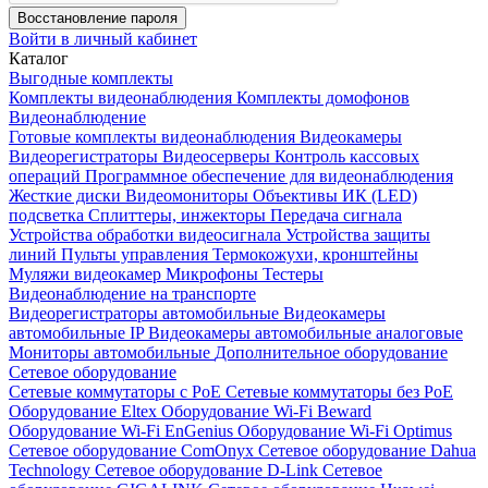
Восстановление пароля
Войти в личный кабинет
Каталог
Выгодные комплекты
Комплекты видеонаблюдения
Комплекты домофонов
Видеонаблюдение
Готовые комплекты видеонаблюдения
Видеокамеры
Видеорегистраторы
Видеосерверы
Контроль кассовых
операций
Программное обеспечение для видеонаблюдения
Жесткие диски
Видеомониторы
Объективы
ИК (LED)
подсветка
Сплиттеры, инжекторы
Передача сигнала
Устройства обработки видеосигнала
Устройства защиты
линий
Пульты управления
Термокожухи, кронштейны
Муляжи видеокамер
Микрофоны
Тестеры
Видеонаблюдение на транспорте
Видеорегистраторы автомобильные
Видеокамеры
автомобильные IP
Видеокамеры автомобильные аналоговые
Мониторы автомобильные
Дополнительное оборудование
Сетевое оборудование
Сетевые коммутаторы с РоЕ
Сетевые коммутаторы без РоЕ
Оборудование Eltex
Оборудование Wi-Fi Beward
Оборудование Wi-Fi EnGenius
Оборудование Wi-Fi Optimus
Сетевое оборудование ComOnyx
Сетевое оборудование Dahua
Technology
Сетевое оборудование D-Link
Сетевое