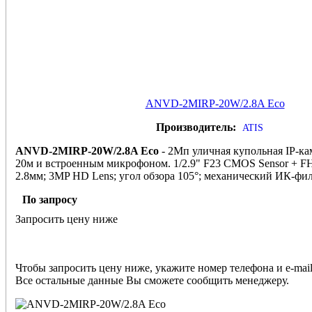
ANVD-2MIRP-20W/2.8A Eco
Производитель:
ATIS
ANVD-2MIRP-20W/2.8A Eco
- 2Мп уличная купольная IP-ка
20м и встроенным микрофоном. 1/2.9" F23 CMOS Sensor + F
2.8мм; 3MP HD Lens; угол обзора 105°; механический ИК-фил
Black glass c SMD диодами; 0.01лк; сжатие H.264/H.264+/H2
По запросу
ONVIF, HIK, XM; Поддержка iPEYE; 1920×1080@25к/с; 2304
DWDR, 3D DNR, BLC; обнаружение движения; 1 RJ45 10M/10
Запросить цену ниже
встроенный микрофон; DC12В± 15%/PoE(802.3af)/ 400мА; -40 °
Материал корпуса:металл. Габаритные размеры, мм:93x74(В)
мобильного мониторинга через BitVision и облачного хранени
Чтобы запросить цену ниже, укажите номер телефона и e-mail
Все остальные данные Вы сможете сообщить менеджеру.