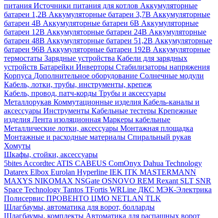
питания
Источники питания для котлов
Аккумуляторные
батареи 1,2В
Аккумуляторные батареи 3,7В
Аккумуляторные
батареи 4В
Аккумуляторные батареи 6В
Аккумуляторные
батареи 12В
Аккумуляторные батареи 24В
Аккумуляторные
батареи 48В
Аккумуляторные батареи 51,2В
Аккумуляторные
батареи 96В
Аккумуляторные батареи 192В
Аккумуляторные
термостаты
Зарядные устройства
Кабели для зарядных
устройств
Батарейки
Инверторы
Стабилизаторы напряжения
Корпуса
Дополнительное оборудование
Солнечные модули
Кабель, лотки, трубы, инструменты, крепеж
Кабель, провод, патч-корды
Трубы и аксессуары
Металлорукав
Коммутационные изделия
Кабель-каналы и
аксессуары
Инструменты
Кабельные тестеры
Крепежные
изделия
Лента изоляционная
Маркеры кабельные
Металлические лотки, аксессуары
Монтажная площадка
Монтажные и расходные материалы
Спиральный рукав
Хомуты
Шкафы, стойки, аксессуары
5bites
Accordtec
ATIS
CABEUS
ComOnyx
Dahua Technology
Datarex
Elbox
Eurolan
Hyperline
IEK
ITK
MASTERMANN
MAXYS
NIKOMAX
NSGate
OSNOVO
REM
Rexant
SLT
SNR
Space Technology
Tantos
TFortis
WRLine
ДКС
МЭК-Электрика
Полисервис
ПРОВЕНТО
ЦМО
NETLAN
TLK
Шлагбаумы, автоматика для ворот, болларды
Шлагбаумы, комплекты
Автоматика для распашных ворот