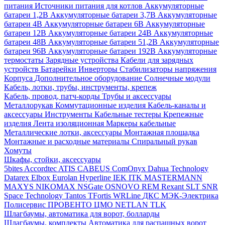
питания
Источники питания для котлов
Аккумуляторные
батареи 1,2В
Аккумуляторные батареи 3,7В
Аккумуляторные
батареи 4В
Аккумуляторные батареи 6В
Аккумуляторные
батареи 12В
Аккумуляторные батареи 24В
Аккумуляторные
батареи 48В
Аккумуляторные батареи 51,2В
Аккумуляторные
батареи 96В
Аккумуляторные батареи 192В
Аккумуляторные
термостаты
Зарядные устройства
Кабели для зарядных
устройств
Батарейки
Инверторы
Стабилизаторы напряжения
Корпуса
Дополнительное оборудование
Солнечные модули
Кабель, лотки, трубы, инструменты, крепеж
Кабель, провод, патч-корды
Трубы и аксессуары
Металлорукав
Коммутационные изделия
Кабель-каналы и
аксессуары
Инструменты
Кабельные тестеры
Крепежные
изделия
Лента изоляционная
Маркеры кабельные
Металлические лотки, аксессуары
Монтажная площадка
Монтажные и расходные материалы
Спиральный рукав
Хомуты
Шкафы, стойки, аксессуары
5bites
Accordtec
ATIS
CABEUS
ComOnyx
Dahua Technology
Datarex
Elbox
Eurolan
Hyperline
IEK
ITK
MASTERMANN
MAXYS
NIKOMAX
NSGate
OSNOVO
REM
Rexant
SLT
SNR
Space Technology
Tantos
TFortis
WRLine
ДКС
МЭК-Электрика
Полисервис
ПРОВЕНТО
ЦМО
NETLAN
TLK
Шлагбаумы, автоматика для ворот, болларды
Шлагбаумы, комплекты
Автоматика для распашных ворот