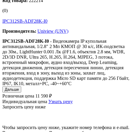
Код товара:
222214
(0)
IPC312SB-ADF28K-I0
Производитель:
Uniview (UNV)
IPC312SB-ADF28K-I0
- Видеокамера IP купольная
антивандальная, 1/2.8" 2 Мп КМОП @ 30 к/с, ИК-подсветка
до 30м., LightHunter 0.001 Лк @F1.6, объектив 2.8 мм, WDR,
2D/3D DNR, Ultra 265, H.265, H.264, MJPEG, 3 потока,
встроенный микрофон, аудио вход/выход, Deep Learning,
детекция движения, детекция пересечения линии, детекция
вторжения, вход в зону, выход из зоны, захват лиц,
аудиодетекция, поддержка Micro SD карт памяти до 256 Гбайт,
IP67, IK10, металл+PC, -40~+60°C
Дальше
Розничная цена
11 590 ₽
Индивидуальная цена
Узнать цену
Запросить цену ниже
Чтобы запросить цену ниже, укажите номер телефона и e-mail.