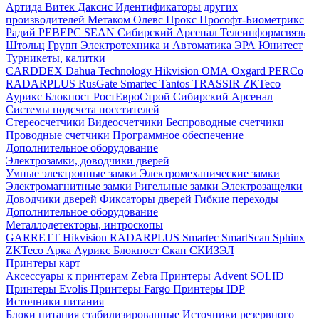
Артида
Витек
Даксис
Идентификаторы других
производителей
Метаком
Олевс
Прокс
Прософт-Биометрикс
Радий
РЕВЕРС
SEAN
Сибирский Арсенал
Телеинформсвязь
Штольц Групп
Электротехника и Автоматика
ЭРА
Юнитест
Турникеты, калитки
CARDDEX
Dahua Technology
Hikvision
ОМА
Oxgard
PERCo
RADARPLUS
RusGate
Smartec
Tantos
TRASSIR
ZKTeco
Аурикс
Блокпост
РостЕвроСтрой
Сибирский Арсенал
Системы подсчета посетителей
Стереосчетчики
Видеосчетчики
Беспроводные счетчики
Проводные счетчики
Программное обеспечение
Дополнительное оборудование
Электрозамки, доводчики дверей
Умные электронные замки
Электромеханические замки
Электромагнитные замки
Ригельные замки
Электрозащелки
Доводчики дверей
Фиксаторы дверей
Гибкие переходы
Дополнительное оборудование
Металлодетекторы, интроскопы
GARRETT
Hikvision
RADARPLUS
Smartec
SmartScan
Sphinx
ZKTeco
Арка
Аурикс
Блокпост
Скан
СКИЗЭЛ
Принтеры карт
Аксессуары к принтерам Zebra
Принтеры Advent SOLID
Принтеры Evolis
Принтеры Fargo
Принтеры IDP
Источники питания
Блоки питания стабилизированные
Источники резервного