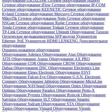
оборудование GIGALINK
Сетевое оборудование Huawei
Сетевое оборудование iFlow
Сетевое оборудование IP-COM
Сетевое оборудование KEENETIC
Сетевое оборудование
Kyland
Сетевое оборудование Mercusys
Сетевое оборудование
MikroTik
Сетевое оборудование Netis
Сетевое оборудование
NSGate
Сетевое оборудование Ruijie
Сетевое оборудование
Tenda
Сетевое оборудование Todaair
Сетевое оборудование
TP-Link
Сетевое оборудование Ubiquiti
Оборудование Тахион
Оптические медиаконвертеры
SFP модули
Удлинители
Ethernet, PoE
Удлинители HDMI LENKENG
Дополнительное
оборудование
Охранно-пожарное оборудование
Оборудование Ademco
Оборудование Ajax
Оборудование
ATIS
Оборудование Aupax
Оборудование AX PRO
Оборудование CQR
Оборудование CROW
Оборудование
Dahua
Оборудование DSC
Оборудование Electronics Line
Оборудование Elmes Electronic
Оборудование ESVI
Оборудование Falcon Eye
Оборудование G.S.N. Electronic
Company
Оборудование Jablotron
Оборудование MicroLine
Оборудование NAVIgard
Оборудование Optex
Оборудование
Optimus
Оборудование Paradox
Оборудование Proto-X
Оборудование Pyronix
Оборудование Roiscok
Оборудование
Satvision
Оборудование SLT
Оборудование Smartec
Оборудование Ssdcam
Оборудование STA
Оборудование
Tantos
Оборудование Viguard
Оборудование Visonic