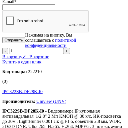
E-mail
*
Нажимая на кнопку, Вы
соглашаетесь с
политикой
конфеденциальности
-
+
В корзину
✓ В корзине
Купить в один клик
Код товара:
222210
(0)
IPC322SB-DF28K-I0
Производитель:
Uniview (UNV)
IPC322SB-DF28K-I0
- Видеокамера IP купольная
антивандальная, 1/2.8" 2 Мп КМОП @ 30 к/с, ИК-подсветка
до 30м., LightHunter 0.001 Лк @F1.6, объектив 2.8 мм, WDR,
2D/3D DNR, Ultra 265, H.265, H.264, MJPEG, 3 потока, аудио