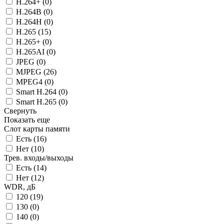
H.264+ (
0
)
H.264B (
0
)
H.264H (
0
)
H.265 (
15
)
H.265+ (
0
)
H.265AI (
0
)
JPEG (
0
)
MJPEG (
26
)
MPEG4 (
0
)
Smart H.264 (
0
)
Smart H.265 (
0
)
Свернуть
Показать еще
Слот карты памяти
Есть (
16
)
Нет (
10
)
Трев. входы/выходы
Есть (
14
)
Нет (
12
)
WDR, дБ
120 (
19
)
130 (
0
)
140 (
0
)