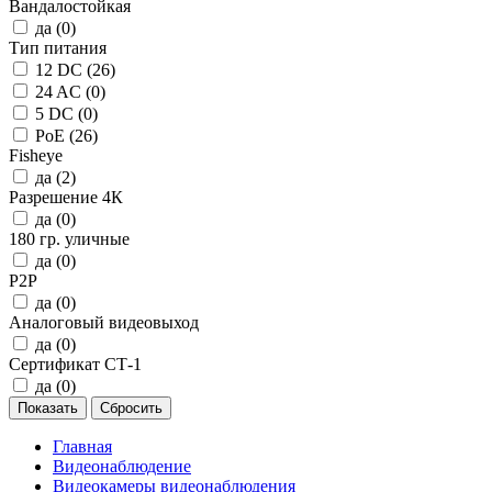
Вандалостойкая
да (
0
)
Тип питания
12 DC (
26
)
24 AC (
0
)
5 DC (
0
)
PoE (
26
)
Fisheye
да (
2
)
Разрешение 4К
да (
0
)
180 гр. уличные
да (
0
)
P2P
да (
0
)
Аналоговый видеовыход
да (
0
)
Сертификат СТ-1
да (
0
)
Главная
Видеонаблюдение
Видеокамеры видеонаблюдения