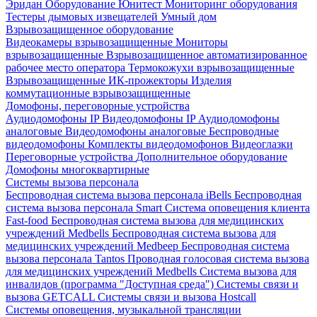
Эридан
Оборудование Юнитест
Мониторинг оборудования
Тестеры дымовых извещателей
Умный дом
Взрывозащищенное оборудование
Видеокамеры взрывозащищенные
Мониторы
взрывозащищенные
Взрывозащищенное автоматизированное
рабочее место оператора
Термокожухи взрывозащищенные
Взрывозащищенные ИК-прожекторы
Изделия
коммутационные взрывозащищенные
Домофоны, переговорные устройства
Аудиодомофоны IP
Видеодомофоны IP
Аудиодомофоны
аналоговые
Видеодомофоны аналоговые
Беспроводные
видеодомофоны
Комплекты видеодомофонов
Видеоглазки
Переговорные устройства
Дополнительное оборудование
Домофоны многоквартирные
Системы вызова персонала
Беспроводная система вызова персонала iBells
Беспроводная
система вызова персонала Smart
Система оповещения клиента
Fast-food
Беспроводная система вызова для медицинских
учреждений Medbells
Беспроводная система вызова для
медицинских учреждений Medbeep
Беспроводная система
вызова персонала Tantos
Проводная голосовая система вызова
для медицинских учреждений Medbells
Система вызова для
инвалидов (программа "Доступная среда")
Системы связи и
вызова GETCALL
Системы связи и вызова Hostcall
Системы оповещения, музыкальной трансляции