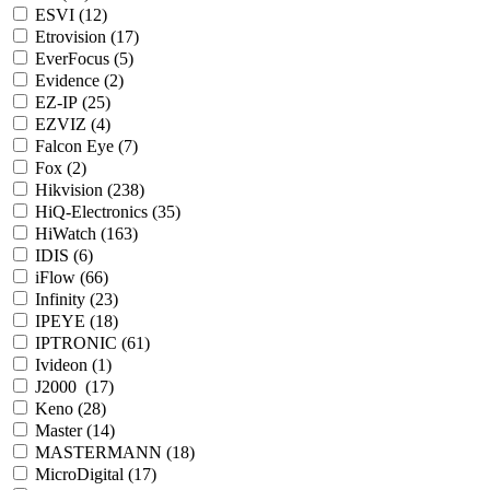
ESVI (
12
)
Etrovision (
17
)
EverFocus (
5
)
Evidence (
2
)
EZ-IP (
25
)
EZVIZ (
4
)
Falcon Eye (
7
)
Fox (
2
)
Hikvision (
238
)
HiQ-Electronics (
35
)
HiWatch (
163
)
IDIS (
6
)
iFlow (
66
)
Infinity (
23
)
IPEYE (
18
)
IPTRONIC (
61
)
Ivideon (
1
)
J2000 (
17
)
Keno (
28
)
Master (
14
)
MASTERMANN (
18
)
MicroDigital (
17
)