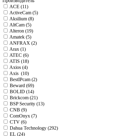
Производитель
ACE (
11
)
ActiveCam (
5
)
Aksilium (
8
)
AltCam (
5
)
Alteron (
19
)
Amatek (
5
)
ANFRAX (
2
)
Arax (
1
)
ATEC (
6
)
ATIS (
18
)
Axios (
4
)
Axis (
10
)
BestIPcam (
2
)
Beward (
69
)
BOLID (
14
)
Brickcom (
21
)
BSP Security (
13
)
CNB (
9
)
ComOnyx (
7
)
CTV (
6
)
Dahua Technology (
292
)
EL (
24
)