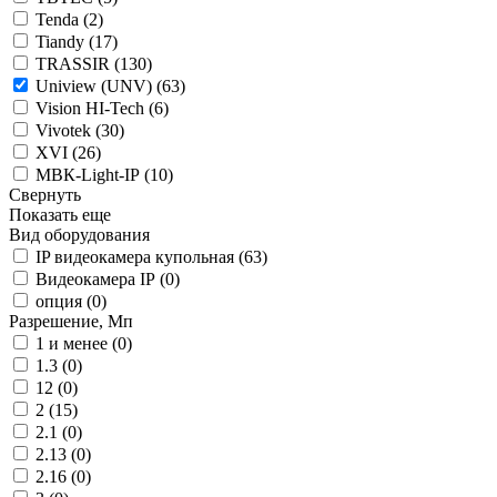
Tenda (
2
)
Tiandy (
17
)
TRASSIR (
130
)
Uniview (UNV) (
63
)
Vision HI-Tech (
6
)
Vivotek (
30
)
XVI (
26
)
МВК-Light-IP (
10
)
Свернуть
Показать еще
Вид оборудования
IP видеокамера купольная (
63
)
Видеокамера IP (
0
)
опция (
0
)
Разрешение, Мп
1 и менее (
0
)
1.3 (
0
)
12 (
0
)
2 (
15
)
2.1 (
0
)
2.13 (
0
)
2.16 (
0
)