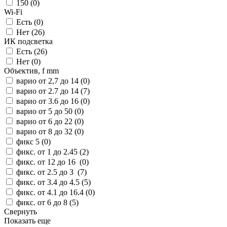
150 (
0
)
Wi-Fi
Есть (
0
)
Нет (
26
)
ИК подсветка
Есть (
26
)
Нет (
0
)
Объектив, f mm
варио от 2,7 до 14 (
0
)
варио от 2.7 до 14 (
7
)
варио от 3.6 до 16 (
0
)
варио от 5 до 50 (
0
)
варио от 6 до 22 (
0
)
варио от 8 до 32 (
0
)
фикс 5 (
0
)
фикс. от 1 до 2.45 (
2
)
фикс. от 12 до 16 (
0
)
фикс. от 2.5 до 3 (
7
)
фикс. от 3.4 до 4.5 (
5
)
фикс. от 4.1 до 16.4 (
0
)
фикс. от 6 до 8 (
5
)
Свернуть
Показать еще