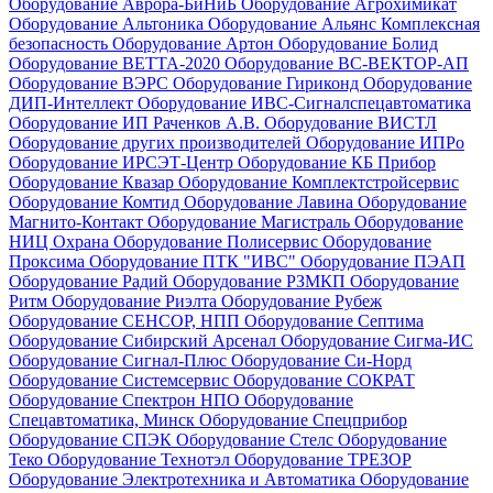
Оборудование Аврора-БиНиБ
Оборудование Агрохимикат
Оборудование Альтоника
Оборудование Альянс Комплексная
безопасность
Оборудование Артон
Оборудование Болид
Оборудование ВЕТТА-2020
Оборудование ВС-ВЕКТОР-АП
Оборудование ВЭРС
Оборудование Гириконд
Оборудование
ДИП-Интеллект
Оборудование ИВС-Сигналспецавтоматика
Оборудование ИП Раченков А.В.
Оборудование ВИСТЛ
Оборудование других производителей
Оборудование ИПРо
Оборудование ИРСЭТ-Центр
Оборудование КБ Прибор
Оборудование Квазар
Оборудование Комплектстройсервис
Оборудование Комтид
Оборудование Лавина
Оборудование
Магнито-Контакт
Оборудование Магистраль
Оборудование
НИЦ Охрана
Оборудование Полисервис
Оборудование
Проксима
Оборудование ПТК "ИВС"
Оборудование ПЭАП
Оборудование Радий
Оборудование РЗМКП
Оборудование
Ритм
Оборудование Риэлта
Оборудование Рубеж
Оборудование СЕНСОР, НПП
Оборудование Септима
Оборудование Сибирский Арсенал
Оборудование Сигма-ИС
Оборудование Сигнал-Плюс
Оборудование Си-Норд
Оборудование Системсервис
Оборудование СОКРАТ
Оборудование Спектрон НПО
Оборудование
Спецавтоматика, Минск
Оборудование Спецприбор
Оборудование СПЭК
Оборудование Стелс
Оборудование
Теко
Оборудование Технотэл
Оборудование ТРЕЗОР
Оборудование Электротехника и Автоматика
Оборудование