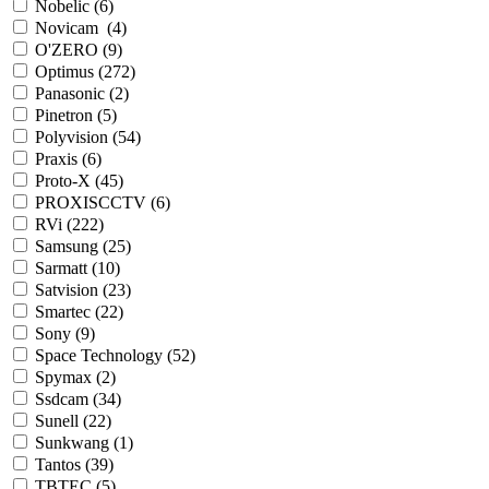
Nobelic (
6
)
Novicam (
4
)
O'ZERO (
9
)
Optimus (
272
)
Panasonic (
2
)
Pinetron (
5
)
Polyvision (
54
)
Praxis (
6
)
Proto-X (
45
)
PROXISCCTV (
6
)
RVi (
222
)
Samsung (
25
)
Sarmatt (
10
)
Satvision (
23
)
Smartec (
22
)
Sony (
9
)
Space Technology (
52
)
Spymax (
2
)
Ssdcam (
34
)
Sunell (
22
)
Sunkwang (
1
)
Tantos (
39
)
TBTEC (
5
)