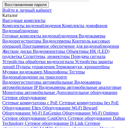
Восстановление пароля
Войти в личный кабинет
Каталог
Выгодные комплекты
Комплекты видеонаблюдения
Комплекты домофонов
Видеонаблюдение
Готовые комплекты видеонаблюдения
Видеокамеры
Видеорегистраторы
Видеосерверы
Контроль кассовых
операций
Программное обеспечение для видеонаблюдения
Жесткие диски
Видеомониторы
Объективы
ИК (LED)
подсветка
Сплиттеры, инжекторы
Передача сигнала
Устройства обработки видеосигнала
Устройства защиты
линий
Пульты управления
Термокожухи, кронштейны
Муляжи видеокамер
Микрофоны
Тестеры
Видеонаблюдение на транспорте
Видеорегистраторы автомобильные
Видеокамеры
автомобильные IP
Видеокамеры автомобильные аналоговые
Мониторы автомобильные
Дополнительное оборудование
Сетевое оборудование
Сетевые коммутаторы с РоЕ
Сетевые коммутаторы без РоЕ
Оборудование Eltex
Оборудование Wi-Fi Beward
Оборудование Wi-Fi EnGenius
Оборудование Wi-Fi Optimus
Сетевое оборудование ComOnyx
Сетевое оборудование Dahua
Technology
Сетевое оборудование D-Link
Сетевое