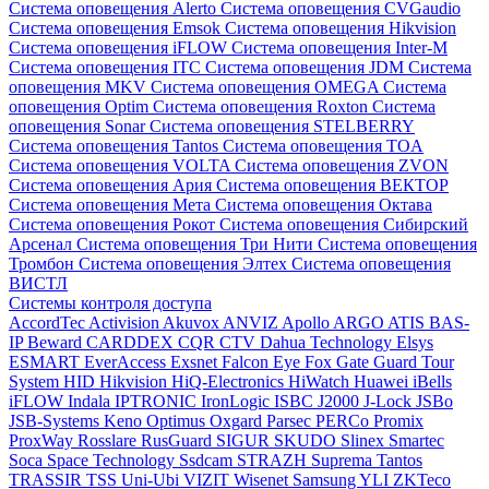
Система оповещения Alerto
Система оповещения CVGaudio
Система оповещения Emsok
Система оповещения Hikvision
Система оповещения iFLOW
Система оповещения Inter-M
Система оповещения ITC
Система оповещения JDM
Система
оповещения MKV
Система оповещения OMEGA
Система
оповещения Optim
Система оповещения Roxton
Система
оповещения Sonar
Система оповещения STELBERRY
Система оповещения Tantos
Система оповещения TOA
Система оповещения VOLTA
Система оповещения ZVON
Система оповещения Ария
Система оповещения ВЕКТОР
Система оповещения Мета
Система оповещения Октава
Система оповещения Рокот
Система оповещения Сибирский
Арсенал
Система оповещения Три Нити
Система оповещения
Тромбон
Система оповещения Элтех
Система оповещения
ВИСТЛ
Системы контроля доступа
AccordTec
Activision
Akuvox
ANVIZ
Apollo
ARGO
ATIS
BAS-
IP
Beward
CARDDEX
CQR
CTV
Dahua Technology
Elsys
ESMART
EverAccess
Exsnet
Falcon Eye
Fox
Gate
Guard Tour
System
HID
Hikvision
HiQ-Electronics
HiWatch
Huawei
iBells
iFLOW
Indala
IPTRONIC
IronLogic
ISBC
J2000
J-Lock
JSBo
JSB-Systems
Keno
Optimus
Oxgard
Parsec
PERCo
Promix
ProxWay
Rosslare
RusGuard
SIGUR
SKUDO
Slinex
Smartec
Soca
Space Technology
Ssdcam
STRAZH
Suprema
Tantos
TRASSIR
TSS
Uni-Ubi
VIZIT
Wisenet Samsung
YLI
ZKTeco