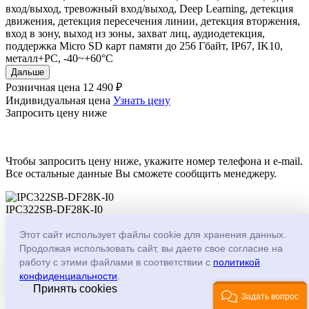
вход/выход, тревожный вход/выход, Deep Learning, детекция
движения, детекция пересечения линии, детекция вторжения,
вход в зону, выход из зоны, захват лиц, аудиодетекция,
поддержка Micro SD карт памяти до 256 Гбайт, IP67, IK10,
металл+PC, -40~+60°C
Дальше
Розничная цена
12 490 ₽
Индивидуальная цена
Узнать цену
Запросить цену ниже
Чтобы запросить цену ниже, укажите номер телефона и e-mail.
Все остальные данные Вы сможете сообщить менеджеру.
IPC322SB-DF28K-I0
Код товара: 222210
Этот сайт использует файлы cookie для хранения данных.
-
+
Продолжая использовать сайт, вы даете свое согласие на
Имя
*
работу с этими файлами в соответствии с
политикой
конфиденциальности
.
Телефон
*
Принять cookies
Задать вопрос