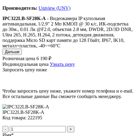
Производитель:
Uniview (UNV)
IPC322LB-SF28K-A
- Видеокамера IP купольная
антивандальная, 1/2.9" 2 Мп КМОП @ 30 к/с, ИК-подсветка
до 30м., 0.01 Лк @F2.0, объектив 2.8 мм, DWDR, 2D/3D DNR,
Ultra 265, H.265, H.264, 2 потока, детекция движения,
поддержка Micro SD карт памяти до 128 Гбайт, IP67, IK10,
металл+пластик, -40~+60°C
Дальше
Розничная цена
6 190 ₽
Индивидуальная цена
Узнать цену
Запросить цену ниже
Чтобы запросить цену ниже, укажите номер телефона и e-mail.
Все остальные данные Вы сможете сообщить менеджеру.
IPC322LB-SF28K-A
Код товара: 222195
-
+
Имя
*